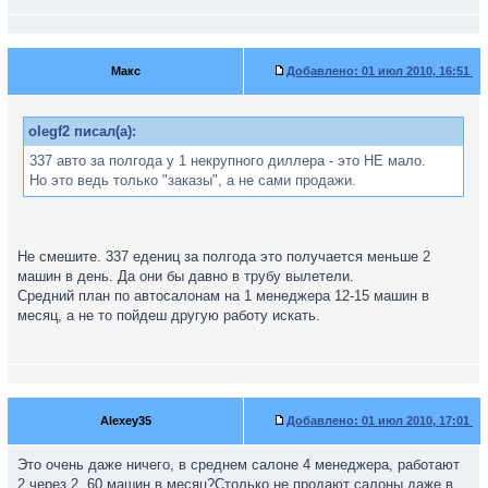
Макс
Добавлено:
01 июл 2010, 16:51
olegf2 писал(а):
337 авто за полгода у 1 некрупного диллера - это НЕ мало.
Но это ведь только "заказы", а не сами продажи.
Не смешите. 337 едениц за полгода это получается меньше 2
машин в день. Да они бы давно в трубу вылетели.
Средний план по автосалонам на 1 менеджера 12-15 машин в
месяц, а не то пойдеш другую работу искать.
Alexey35
Добавлено:
01 июл 2010, 17:01
Это очень даже ничего, в среднем салоне 4 менеджера, работают
2 через 2. 60 машин в месяц?Столько не продают салоны даже в