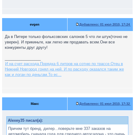
evgen
Добавлено:
01 июл 2010, 17:24
Да в Питере только фольксовских салонов 5 что ли штук(точно не
уверен). И прикиньте, как легко им продавать всем.Они все
конкуренты друг другу!
_________________
И на счет расхода.Порядка 6 литров на сотню по трассе.Отец в
Нижний Новгород гонял на ней. И по расходу оказался таким же
как и логан по деньгам.То ес...
Макс
Добавлено:
01 июл 2010, 17:32
Alexey35 писал(а):
Причем тут бренд, дилер...поверьте мне 337 заказов на
автомобиль сначала года для среднего автосалона - это очень