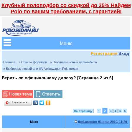
Клубный полоподбор со скидкой до 35% Найдем
Polo по вашим требованиям, с гарантией!
Меню
Регистрация
Вход
Главная
» Список форумов
» Покупаем новый автомобиль
» Выбираем новый или б/у Volkswagen Polo седан
Верить ли официальному дилеру? [Страница
2
из
6
]
Поделиться…
2
На страницу
1
3
4
5
6
Макс
Добавлено:
01 июл 2010, 11:29