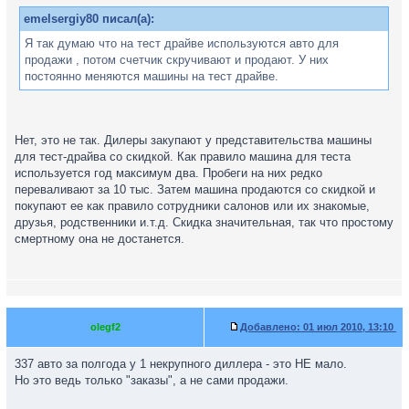
emelsergiy80 писал(а):
Я так думаю что на тест драйве используются авто для
продажи , потом счетчик скручивают и продают. У них
постоянно меняются машины на тест драйве.
Нет, это не так. Дилеры закупают у представительства машины
для тест-драйва со скидкой. Как правило машина для теста
используется год максимум два. Пробеги на них редко
переваливают за 10 тыс. Затем машина продаются со скидкой и
покупают ее как правило сотрудники салонов или их знакомые,
друзья, родственники и.т.д. Скидка значительная, так что простому
смертному она не достанется.
olegf2
Добавлено:
01 июл 2010, 13:10
337 авто за полгода у 1 некрупного диллера - это НЕ мало.
Но это ведь только "заказы", а не сами продажи.