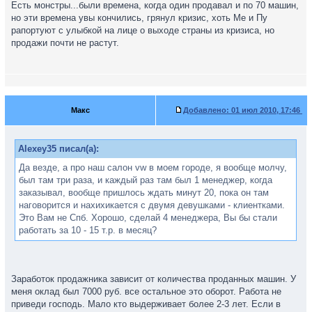
Есть монстры...были времена, когда один продавал и по 70 машин,
но эти времена увы кончились, грянул кризис, хоть Ме и Пу
рапортуют с улыбкой на лице о выходе страны из кризиса, но
продажи почти не растут.
Макс
Добавлено:
01 июл 2010, 17:46
Alexey35 писал(а):
Да везде, а про наш салон vw в моем городе, я вообще молчу,
был там три раза, и каждый раз там был 1 менеджер, когда
заказывал, вообще пришлось ждать минут 20, пока он там
наговорится и нахихикается с двумя девушками - клиентками.
Это Вам не Спб. Хорошо, сделай 4 менеджера, Вы бы стали
работать за 10 - 15 т.р. в месяц?
Заработок продажника зависит от количества проданных машин. У
меня оклад был 7000 руб. все остальное это оборот. Работа не
приведи господь. Мало кто выдерживает более 2-3 лет. Если в