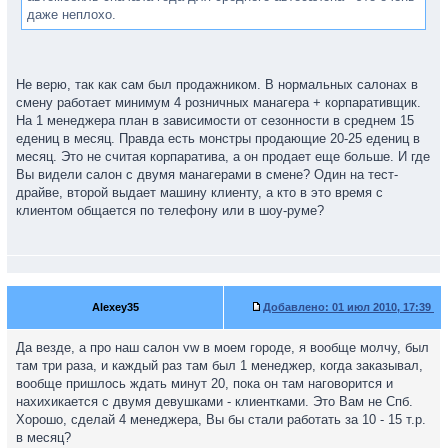
даже неплохо.
Не верю, так как сам был продажником. В нормальных салонах в
смену работает минимум 4 розничных манагера + корпаративщик.
На 1 менеджера план в зависимости от сезонности в среднем 15
едениц в месяц. Правда есть монстры продающие 20-25 едениц в
месяц. Это не считая корпаратива, а он продает еще больше. И где
Вы видели салон с двумя манагерами в смене? Один на тест-
драйве, второй выдает машину клиенту, а кто в это время с
клиентом общается по телефону или в шоу-руме?
Alexey35
Добавлено:
01 июл 2010, 17:39
Да везде, а про наш салон vw в моем городе, я вообще молчу, был
там три раза, и каждый раз там был 1 менеджер, когда заказывал,
вообще пришлось ждать минут 20, пока он там наговорится и
нахихикается с двумя девушками - клиентками. Это Вам не Спб.
Хорошо, сделай 4 менеджера, Вы бы стали работать за 10 - 15 т.р.
в месяц?