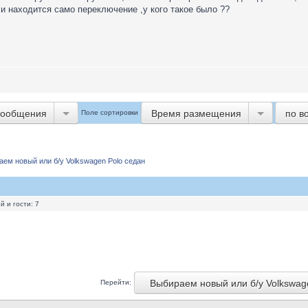
 и находится само переключение ,у кого такое было ??
сообщения
Время размещения
по в
Поле сортировки
аем новый или б/у Volkswagen Polo седан
 и гости: 7
Выбираем новый или б/у Volkswage
Перейти: