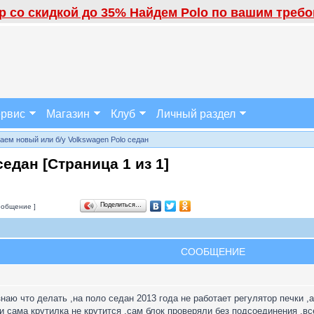
 со скидкой до 35% Найдем Polo по вашим требов
рвис
Магазин
Клуб
Личный раздел
аем новый или б/у Volkswagen Polo седан
 седан [Страница
1
из
1
]
Поделиться…
ообщение ]
СООБЩЕНИЕ
наю что делать ,на поло седан 2013 года не работает регулятор печки ,
и сама крутилка не крутится ,сам блок проверяли без подсоединения ,вс