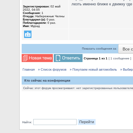
лезть именно ближе к движку где
Зарегистрирован:
02 май
2022, 04:05
Сообщения:
1
Откуда:
Набережные Челны
Благодарил (а):
0 раз.
Поблагодарили:
0 раз.
Имя:
Мурад
Все 
Показать сообщения за:
Страница
1
из
1
[ 1 сообщение ]
Главная
» Список форумов
» Покупаем новый автомобиль
» Выбир
Кто сейчас на конференции
Сейчас этот форум просматривают: нет зарегистрированных пользователей
Найти: