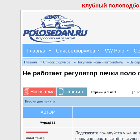
Клубный полоподбор
Главная
Список форумов
VW Polo
Се
Главная
» Список форумов
» Покупаем новый автомобиль
» Выбир
Не работает регулятор печки поло
Страница
1
из
1
[ 1 с
Версия для печати
АВТОР
Мурад883
Подскажите пожалуйста у же не з
АвтоСтажер
середине просто встаёт в ступор 