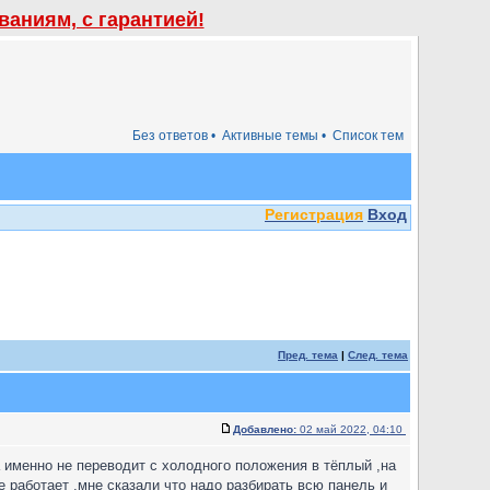
аниям, с гарантией!
Без ответов •
Активные темы •
Список тем
Регистрация
Вход
Пред. тема
|
След. тема
Добавлено:
02 май 2022, 04:10
а именно не переводит с холодного положения в тёплый ,на
е работает ,мне сказали что надо разбирать всю панель и