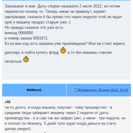
Заказывал в мае. Дату сборки называли 2 июля 2012, но потом
перенесли почему то. Теперь никак не привезут, кормят
завтраками, сказали б бы прямо что через неделю чтоб не ждал
зря( и машину продал старую уже..(
Но правда сказали что уже есть:
винкод 0066950
и номер заказа 0001671
Если вин код есть машина уже произведена? Или не стоит верить
диллеру и пойти купить форд
а то без машины совсем
печально
MAMont1
Добавлено:
25 июл 2012, 13:14
r48
че-то долго, я когда машину покупал - тему прошерстил - в
среднем люди забирают машину через 2 недели от даты
производства - я и сам так же забрал (нет, у меня - три недели, но
я платил по безналу, 5 дней тупо ждал когда деньги на счету
дилер увидит).