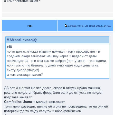
а комплектация какая?
r48
Добавлено:
25 июл 2012, 14:01
MAMont1 писал(а):
r48
че-то долго, я когда машину покупал - тему прошерстил - в
среднем люди забирают машину через 2 недели от даты
производства - я и сам так же забрал (нет, у меня - три недели,
но я платил по безналу, 5 дней тупо ждал когда деньги на
счету дилер увидит).
а комплектация какая?
ДА вот и я о том же что долго, скоро в отпуск нужна машина,
реально придется брать форд блин если до отпуска не придет
подстава какая то.
Comfotline Urano + малый кож.пакет
Толи меня разводят, вин не её и она не произведена, то ли они её
потеряли где то мжду калугой и наро-фоминском.