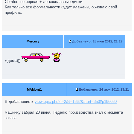
Comfortline черная + легкосплавные диски.
Как только все формальности будут улажены, обновлю свой
профиль.
Mercury
Добавлено:
15 июн 2012, 21:19
ждемс)))
MAMont1
Добавлено:
24 июн 2012, 23:21
В добавление к
viewtopic.php?f=2&t=1862&start=350#p196030
машинку забрал 20 июня. Неделю производства знал с момента
заказа.