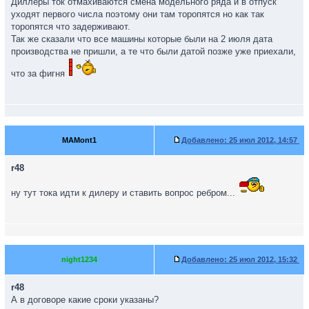
Диллеры ток отмахиваются смена модельного ряда и в отпуск
уходят первого числа поэтому они там торопятся но как так
торопятся что задерживают.
Так же сказали что все машины которые были на 2 июля дата
производства не пришли, а те что были датой позже уже приехали,
что за фигня
MAMont1
Добавлено:
25 июл 2012, 14:57
r48
ну тут тока идти к дилеру и ставить вопрос ребром...
night1234
Добавлено:
25 июл 2012, 15:32
r48
А в договоре какие сроки указаны?