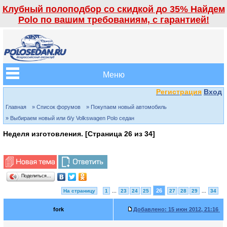
Клубный полоподбор со скидкой до 35% Найдем
Polo по вашим требованиям, с гарантией!
Меню
Регистрация
Вход
Главная
» Список форумов
» Покупаем новый автомобиль
» Выбираем новый или б/у Volkswagen Polo седан
Неделя изготовления. [Страница
26
из
34
]
Поделиться…
26
На страницу
1
...
23
24
25
27
28
29
...
34
fork
Добавлено:
15 июн 2012, 21:16