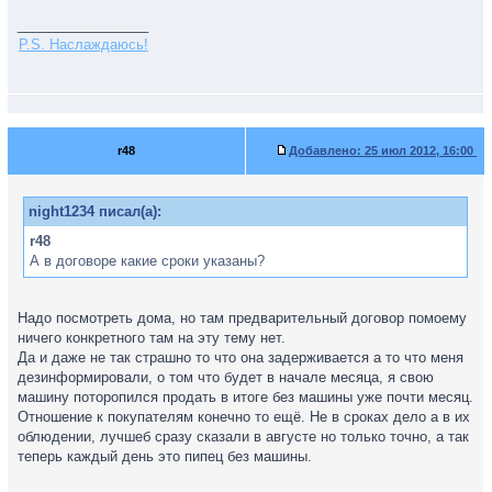
_________________
P.S. Наслаждаюсь!
r48
Добавлено:
25 июл 2012, 16:00
night1234 писал(а):
r48
А в договоре какие сроки указаны?
Надо посмотреть дома, но там предварительный договор помоему
ничего конкретного там на эту тему нет.
Да и даже не так страшно то что она задерживается а то что меня
дезинформировали, о том что будет в начале месяца, я свою
машину поторопился продать в итоге без машины уже почти месяц.
Отношение к покупателям конечно то ещё. Не в сроках дело а в их
облюдении, лучшеб сразу сказали в августе но только точно, а так
теперь каждый день это пипец без машины.