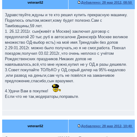
veteran52
Добавлено:
28 мар 2012, 08:50
Здравствуйте,ждуны и те кто решил купить прекрасную машинку.
Поделюсь опытом,может,кому будет полезно.Сам с
Тамбовщины,59 лет.
1. 26.12.2011г. сын(живёт в Москве) заключил договор с
предоплатой 20 тыс.руб в автосалоне Дженсер(в Москве великое
множество ОД-выбор есть) на моё имя.Трендлайн без допов
2.29.01.2012г. можно было получать,но я не смог,работа. Поехал
поездом,получил 03.02.2012г.,что очень неплохо с учётом
Рождественских праздников.Никаких допов не
навязывалось,всё,что мне нужно,купил не у ОД,в разы дешевле.
3.Совет:покупайте ТОЛЬКО у ОД,серый дилер на 95%-кидалово
,или развод на деньги,сам чуть не повёлся на заманчивое
предложение,спасибо,сын вразумил.
4.Удачи Вам в покупке!
Если что не так,модераторы,поправьте.
veteran52
Добавлено:
28 мар 2012, 10:40