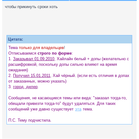
чтобы прикинуть сроки хоть
Цитата:
Тема
только для владельцев
!
Отписываемся
строго по форме
:
1.
Заказывал 01.09.2010
, Хайлайн белый + допы (желательно с
расшифровкой, поскольку допы сильно влияют на время
ожидания)
2.
Получил 15.01.2011
, Хай чёрный. (если есть отличия в допах
от заказанных, можно указать)
3.
город, дилер
.
Сообщения, не касающиеся темы или вида: "заказал тогда-то,
обещали привезти тогда-то" будут удаляться. Для таких
сообщений уже давно существует
эта
тема.
П.С. Тему подчистила.
night1234