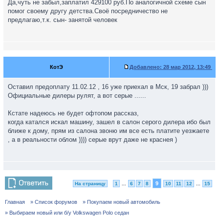
Да,чуть не забыл,заплатил 429100 руб.По аналогичной схеме сын
помог своему другу детства.Своё посредничество не
предлагаю,т.к. сын- занятой человек
КотЭ
Добавлено:
28 мар 2012, 13:49
Оставил предоплату 11.02.12 , 16 уже приехал в Мск, 19 забрал )))
Официальные дилеры рулят, а вот серые ......
Кстате надеюсь не будет офтопом рассказ,
когда катался искал машину, зашел в салон серого дилера ибо был
ближе к дому, прям из салона звоню им все есть платите уезжаете
, а в реальности облом )))) серые врут даже не краснея )
9
На страницу
1
...
6
7
8
10
11
12
...
15
Главная
» Список форумов
» Покупаем новый автомобиль
» Выбираем новый или б/у Volkswagen Polo седан