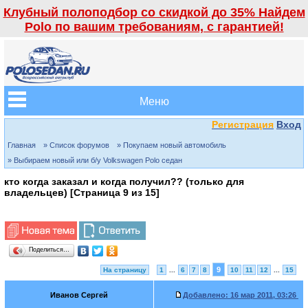
Клубный полоподбор со скидкой до 35% Найдем
Polo по вашим требованиям, с гарантией!
Меню
Регистрация
Вход
Главная
» Список форумов
» Покупаем новый автомобиль
» Выбираем новый или б/у Volkswagen Polo седан
кто когда заказал и когда получил?? (только для
владельцев) [Страница
9
из
15
]
Поделиться…
9
На страницу
1
...
6
7
8
10
11
12
...
15
Иванов Сергей
Добавлено:
16 мар 2011, 03:26