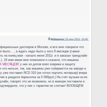
Добавлено:
03 июн 2011, 10:40
 официальных диллеров в Москве, и все мне говорили что
 было...., а ждать надо было у кого 8 месяцев (самое
ь на конец мая - начало июня 2011г. и я заказал трендлайн
б.). 18 мая ммая мне позвонили и сказали, что машина
Х МЕСЯЦЕВ!
у них из допов взял коврики и защиту
ли что нельзя, так, как машины уже собираются на заводе и
ку уже поставил RCD 310 (не хотел портить интерьер) вчера
уме в разделе барахолка за 5 000руб.) На счёт музыки если
лайн, говорят это не возможно, но в мажоре поставили и
 подтвердили, что у них с гарантии не слетаю! ВООБЩЕМ