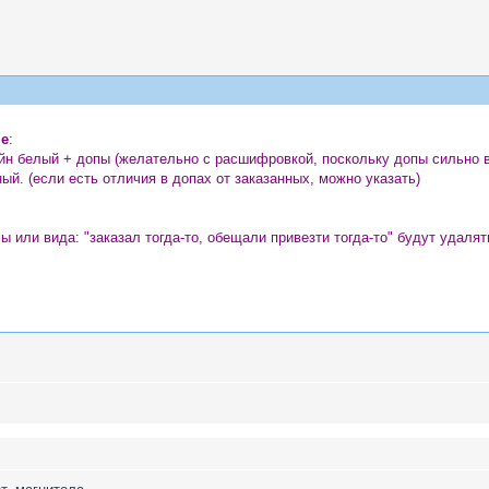
ме
:
йн белый + допы (желательно с расшифровкой, поскольку допы сильно 
ный. (если есть отличия в допах от заказанных, можно указать)
 или вида: "заказал тогда-то, обещали привезти тогда-то" будут удал