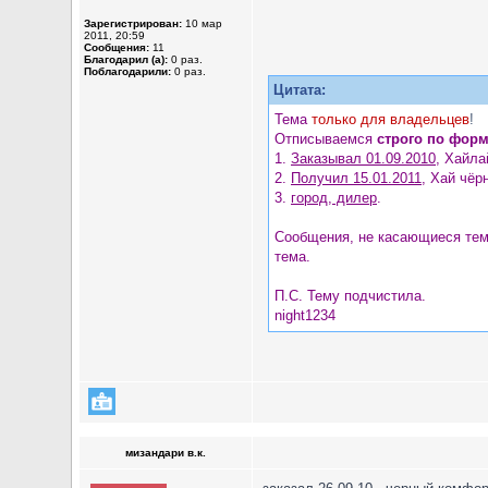
Зарегистрирован:
10 мар
2011, 20:59
Сообщения:
11
Благодарил (а):
0 раз.
Поблагодарили:
0 раз.
Цитата:
Тема
только для владельцев
!
Отписываемся
строго по фор
1.
Заказывал 01.09.2010
, Хайла
2.
Получил 15.01.2011
, Хай чёр
3.
город, дилер
.
Сообщения, не касающиеся темы
тема.
П.С. Тему подчистила.
night1234
мизандари в.к.