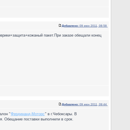
Добавлено:
09 июн 2011, 08:58
+коврики+защита+кожаный пакет.При заказе обещали конец
Добавлено:
09 июн 2011, 09:44
алон "
Фердинанд-Моторс
" в г.Чебоксары. В
ая. Обещание поставки выполнили в срок.