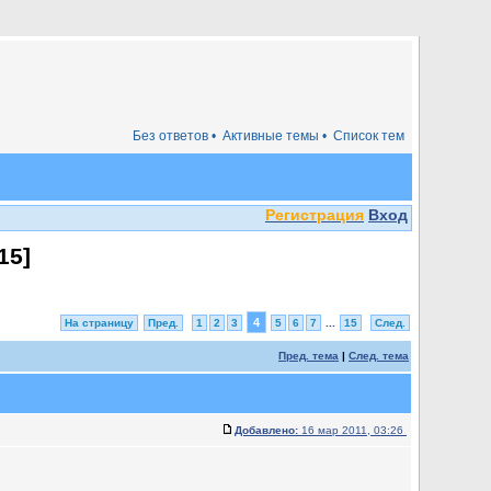
Без ответов •
Активные темы •
Список тем
Регистрация
Вход
15
]
4
На страницу
Пред.
1
2
3
5
6
7
...
15
След.
Пред. тема
|
След. тема
Добавлено:
16 мар 2011, 03:26