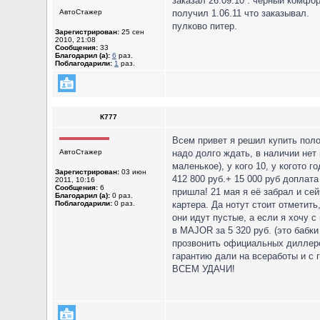
заказал 26.09.10 . черный комфор
АвтоСтажер
получил 1.06.11 что заказывал.
пулково питер.
Зарегистрирован:
25 сен
2010, 21:08
Сообщения:
33
Благодарил (а):
6
раз.
Поблагодарили:
1
раз.
К777
Всем привет я решил купить поло
АвтоСтажер
надо долго ждать, в наличии нет 
маленькое), у кого 10, у когото г
Зарегистрирован:
03 июн
412 800 руб.+ 15 000 руб доплата
2011, 10:16
Сообщения:
6
пришла! 21 мая я её забрал и се
Благодарил (а):
0 раз.
Поблагодарили:
0 раз.
картера. Да нотут стоит отметить
они идут пустые, а если я хочу с
в MAJOR за 5 320 руб. (это бабки
прозвонить официальных диллеров
гарантию дали на всеработы и с 
ВСЕМ УДАЧИ!