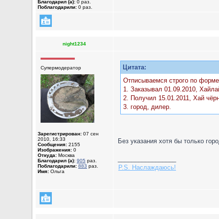
Благодарил (а):
0 раз.
Поблагодарили:
0 раз.
night1234
Цитата:
Супермодератор
Отписываемся строго по форме
1. Заказывал 01.09.2010, Хайл
2. Получил 15.01.2011, Хай чёр
3. город, дилер.
Зарегистрирован:
07 сен
2010, 16:33
Без указания хотя бы только го
Сообщения:
2155
Изображения:
0
Откуда:
Москва
_________________
Благодарил (а):
905
раз.
Поблагодарили:
883
раз.
P.S. Наслаждаюсь!
Имя:
Ольга