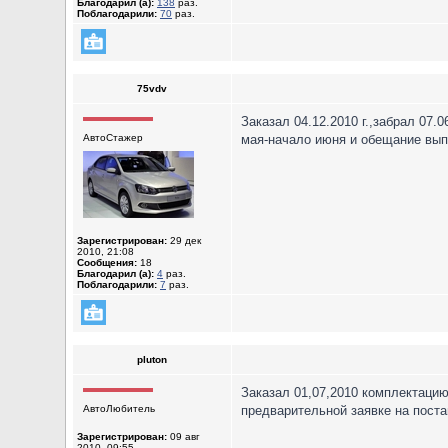
Благодарил (а):
138
раз.
Поблагодарили:
70
раз.
75vdv
Заказал 04.12.2010 г.,забрал 07
АвтоСтажер
мая-начало июня и обещание вып
Зарегистрирован:
29 дек
2010, 21:08
Сообщения:
18
Благодарил (а):
4
раз.
Поблагодарили:
7
раз.
pluton
Заказал 01,07,2010 комплектацию "
АвтоЛюбитель
предварительной заявке на поста
Зарегистрирован:
09 авг
2010, 09:55