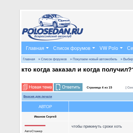
Главная
Список форумов
VW Polo
Се
Главная
» Список форумов
» Покупаем новый автомобиль
» Выбир
кто когда заказал и когда получил
Страница
4
из
15
[ Соо
Версия для печати
АВТОР
Иванов Сергей
чтобы прикинуть сроки хоть
АвтоСтажер