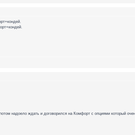
форт+кондей.
форт+кондей.
 потом надоело ждать и договорился на Комфорт с опциями который очен