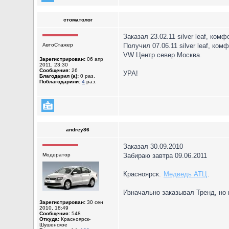
стоматолог
Заказал 23.02.11 silver leaf, ком
АвтоСтажер
Получил 07.06.11 silver leaf, ком
VW Центр север Москва.
Зарегистрирован:
06 апр
2011, 23:30
Сообщения:
26
УРА!
Благодарил (а):
0 раз.
Поблагодарили:
4
раз.
andrey86
Заказал 30.09.2010
Модератор
Забираю завтра 09.06.2011
Красноярск.
Медведь АТЦ
.
Изначально заказывал Тренд, но
Зарегистрирован:
30 сен
2010, 18:49
Сообщения:
548
Откуда:
Красноярск-
Шушенское