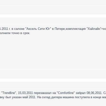
.06.2011 г. в салоне "Аксель Сити Юг" в Питере,комплектация "Хайлайн"
олнили точно в срок.
Trendline", 15,03,2011 перезаказал на "Comfortline" забрал 08,06,2011. С
вку был указан май 2011. На склад дилера машина поступила в конце м