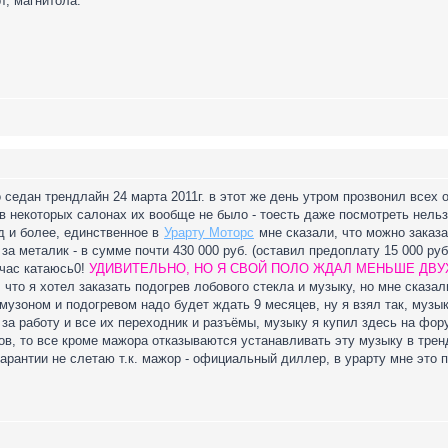
т, магнитола.
 седан трендлайн 24 марта 2011г. в этот же день утром прозвонил всех
в некоторых салонах их вообще не было - тоесть даже посмотреть нельзя
од и более, единственное в
Урарту Моторс
мне сказали, что можно заказат
 за металик - в сумме почти 430 000 руб. (оставил предоплату 15 000 ру
йчас катаюсь0!
УДИВИТЕЛЬНО, НО Я СВОЙ ПОЛО ЖДАЛ МЕНЬШЕ ДВУ
, что я хотел заказать подогрев лобового стекла и музыку, но мне сказа
 музоном и подогревом надо будет ждать 9 месяцев, ну я взял так, музы
 за работу и все их переходник и разъёмы, музыку я купил здесь на фор
, то все кроме мажора отказываются устанавливать эту музыку в тренд
гарантии не слетаю т.к. мажор - официальный диллер, в урарту мне это