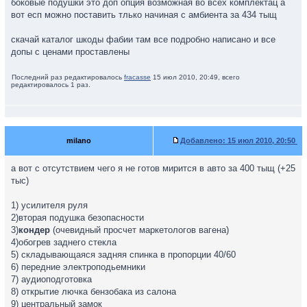
боковые подушки это доп опция возможная во всех комплектац а
вот есп можно поставить тлько начиная с амбиента за 434 тыщ
скачай каталог шкоды фабии там все подробно написано и все
допы с ценами проставлены
Последний раз редактировалось
fracasse
15 июл 2010, 20:49, всего
редактировалось 1 раз.
milano
Добавлено:
15 июл 2010, 20:50
а вот с отсутствием чего я не готов мирится в авто за 400 тыщ (+25
тыс)
1) усилителя руля
2)вторая подушка безопасности
3)
кондер
(очевидный просчет маркетологов вагена)
4)обогрев заднего стекла
5) складывающаяся задняя спинка в пропорции 40/60
6) передние электроподьемники
7) аудиоподготовка
8) открытие лючка бензобака из салона
9) центральный замок