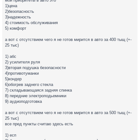
мои приоритеты в авто это
1)цена
2)безопасность
3)надежность
4) стоимость обслуживания
5) комфорт
а вот с отсутствием чего я не готов мирится в авто за 400 тыщ (+-
25 тыс)
1) абс
2) усилителя руля
3)вторая подушка безопасности
4)противотуманки
5)кондер
6)обогрев заднего стекла
7) складывающаяся задняя спинка
8) передние электроподьемники
9) аудиоподготовка
а вот с отсутствием чего я не готов мирится в авто за 500 тыщ (+-
25 тыс)
все пред пункты считаю здесь есть
1) есп