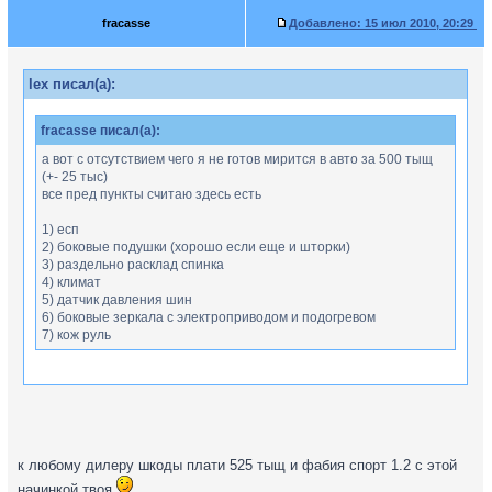
fracasse
Добавлено:
15 июл 2010, 20:29
lex писал(а):
fracasse писал(а):
а вот с отсутствием чего я не готов мирится в авто за 500 тыщ
(+- 25 тыс)
все пред пункты считаю здесь есть
1) есп
2) боковые подушки (хорошо если еще и шторки)
3) раздельно расклад спинка
4) климат
5) датчик давления шин
6) боковые зеркала с электроприводом и подогревом
7) кож руль
ну я тоже хочу такое авто за 5сотен, деньги есть, куда ехать?
к любому дилеру шкоды плати 525 тыщ и фабия спорт 1.2 с этой
начинкой твоя