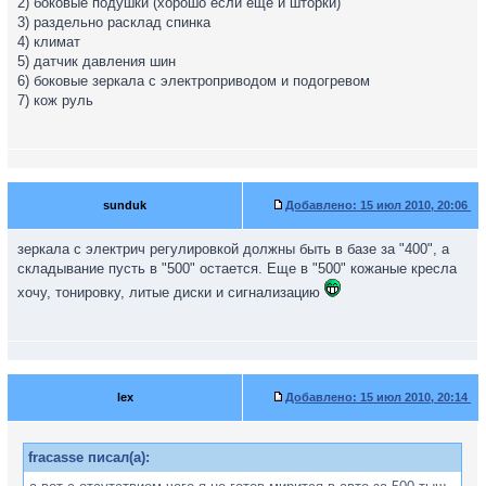
2) боковые подушки (хорошо если еще и шторки)
3) раздельно расклад спинка
4) климат
5) датчик давления шин
6) боковые зеркала с электроприводом и подогревом
7) кож руль
sunduk
Добавлено:
15 июл 2010, 20:06
зеркала с электрич регулировкой должны быть в базе за "400", а
складывание пусть в "500" остается. Еще в "500" кожаные кресла
хочу, тонировку, литые диски и сигнализацию
lex
Добавлено:
15 июл 2010, 20:14
fracasse писал(а):