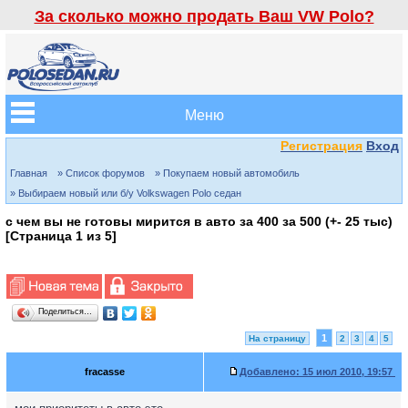
За сколько можно продать Ваш VW Polo?
Меню
Регистрация
Вход
Главная
» Список форумов
» Покупаем новый автомобиль
» Выбираем новый или б/у Volkswagen Polo седан
с чем вы не готовы мирится в авто за 400 за 500 (+- 25 тыс)
[Страница
1
из
5
]
Поделиться…
1
На страницу
2
3
4
5
fracasse
Добавлено:
15 июл 2010, 19:57