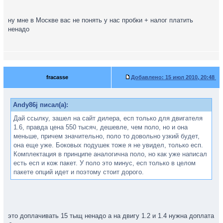
ну мне в Москве вас не понять у нас пробки + налог платить
ненадо
fracasse
Добавлено:
15 июл 2010, 20:48
Andy86j писал(а):
Дай ссылку, зашел на сайт дилера, есп только для двигателя
1.6, правда цена 550 тысяч, дешевле, чем поло, но и она
меньше, причем значительно, поло то довольно узкий будет,
она еще уже. Боковых подушек тоже я не увидел, только есп.
Комплектация в принципе аналогична поло, но как уже написал
есть есп и кож пакет. У поло это минус, есп только в целом
пакете опций идет и поэтому стоит дорого.
это доплачивать 15 тыщ ненадо а на двигу 1.2 и 1.4 нужна доплата