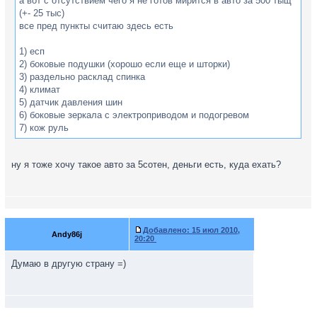
а вот с отсутствием чего я не готов мирится в авто за 500 тыщ
(+- 25 тыс)
все пред пункты считаю здесь есть
1) есп
2) боковые подушки (хорошо если еще и шторки)
3) раздельно расклад спинка
4) климат
5) датчик давления шин
6) боковые зеркала с электроприводом и подогревом
7) кож руль
ну я тоже хочу такое авто за 5сотен, деньги есть, куда ехать?
Добавлено:
15 июл 2010,
Andy86j
20:20
Думаю в другую страну =)