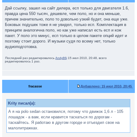
Дай ссылку, зашел на сайт дилера, есп только для двигателя 1.6,
правда цена 550 тысяч, дешевле, чем поло, но и она меньше,
причем значительно, поло то довольно узкий будет, она еще уже.
Боковых подушек тоже я не увидел, только есп. Комплектация в
принципе аналогична поло, но как уже написал есть есп и кож
пакет. У поло это минус, есп только в целом пакете опций идет и
поэтому стоит дорого. И музыки судя по всему нет, только
аудиоподготовка.
Последний раз редактировалось
Andy86j
15 июл 2010, 20:48, всего
редактировалось 1 раз.
fracasse
Добавлено:
15 июл 2010, 20:45
Krity писал(а):
А я на polo sedan остановился, потому что движок 1,6 л - 105
лошадок - а вам, если нравится таскаться по дорогам -
таскайтесь. Я работаю в другом городе и отъездил свое на
малолитражках.