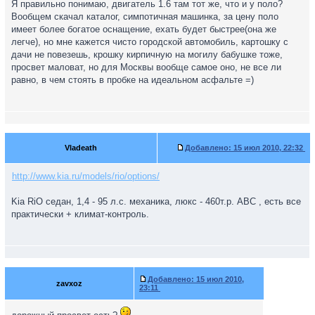
Я правильно понимаю, двигатель 1.6 там тот же, что и у поло?
Вообщем скачал каталог, симпотичная машинка, за цену поло
имеет более богатое оснащение, ехать будет быстрее(она же
легче), но мне кажется чисто городской автомобиль, картошку с
дачи не повезешь, крошку кирпичную на могилу бабушке тоже,
просвет маловат, но для Москвы вообще самое оно, не все ли
равно, в чем стоять в пробке на идеальном асфальте =)
Vladeath
Добавлено:
15 июл 2010, 22:32
http://www.kia.ru/models/rio/options/
Kia RiO седан, 1,4 - 95 л.с. механика, люкс - 460т.р. АВС , есть все
практически + климат-контроль.
Добавлено:
15 июл 2010,
zavxoz
23:11