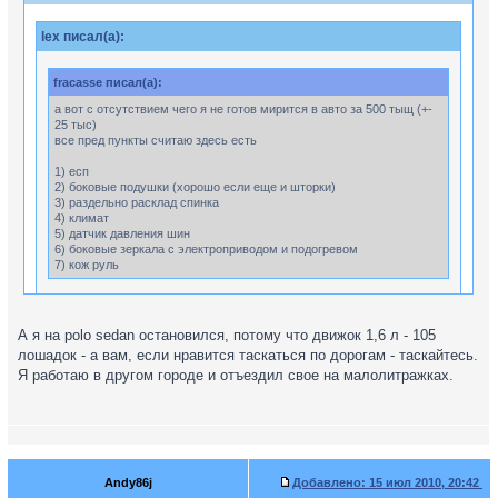
lex писал(а):
fracasse писал(а):
а вот с отсутствием чего я не готов мирится в авто за 500 тыщ (+-
25 тыс)
все пред пункты считаю здесь есть
1) есп
2) боковые подушки (хорошо если еще и шторки)
3) раздельно расклад спинка
4) климат
5) датчик давления шин
6) боковые зеркала с электроприводом и подогревом
7) кож руль
ну я тоже хочу такое авто за 5сотен, деньги есть, куда ехать?
А я на polo sedan остановился, потому что движок 1,6 л - 105
лошадок - а вам, если нравится таскаться по дорогам - таскайтесь.
Я работаю в другом городе и отъездил свое на малолитражках.
к любому дилеру шкоды плати 525 тыщ и фабия спорт 1.2 с
этой начинкой твоя
Andy86j
Добавлено:
15 июл 2010, 20:42