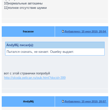
10)нормальные автошины
11)полное отсутствие шумки
fracasse
Добавлено:
15 июл 2010, 20:54
Andy86j писал(а):
Пытался скачать, не качает. Ошибку выдает.
вот с этой странички попробуй
http://skoda.pelican.ru/pub.html?docid=399
Andy86j
Добавлено:
15 июл 2010, 20:57