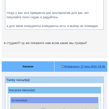
тогда у вас все прекрасно раз альтернатив для вас нет
покупайте поло седан и радуйтесь
а для меня конкуренты конкуренты есть и выбор не очевиден
в студию!!! ну же покажите нам всем какие мы лузеры!!
fracasse
Добавлено:
17 июл 2010, 03:36
Yanky писал(а):
fracasse писал(а):
izi писал(а):