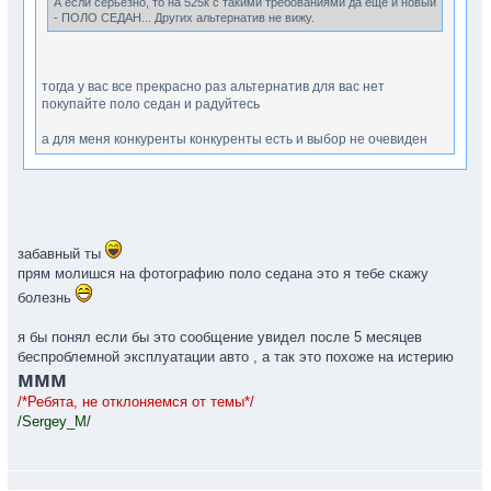
А если серьезно, то на 525к с такими требованиями да ещё и новый
- ПОЛО СЕДАН... Других альтернатив не вижу.
тогда у вас все прекрасно раз альтернатив для вас нет
покупайте поло седан и радуйтесь
а для меня конкуренты конкуренты есть и выбор не очевиден
в студию!!! ну же покажите нам всем какие мы лузеры!!
забавный ты
прям молишся на фотографию поло седана это я тебе скажу
болезнь
я бы понял если бы это сообщение увидел после 5 месяцев
беспроблемной эксплуатации авто , а так это похоже на истерию
ммм
/*Ребята, не отклоняемся от темы*/
/Sergey_M/