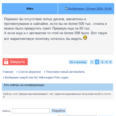
Allex
Добавлено:
18 июл 2010, 15:43
Пережил бы отсутствие литых дисков, магнитолы и
противотуманок в хайлайне, если бы не более 500 тыс. стоила и
можно было прикрутить пакет Премиум еще за 60 тыс.
А если еще и с автоматом то чтоб не более 599 было. Вот такую
вот маркетинговую политику хотелось бы видеть
2
На страницу
1
3
4
5
Главная
» Список форумов
» Покупаем новый автомобиль
» Выбираем новый или б/у Volkswagen Polo седан
Кто сейчас на конференции
Сейчас этот форум просматривают: нет зарегистрированных пользователей и гости:
4
Найти: