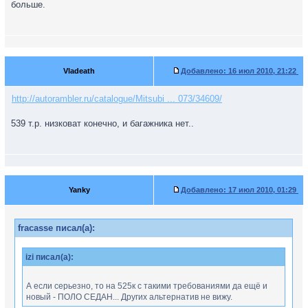
больше.
Vladeath
Добавлено:
16 июл 2010, 21:22
http://autorambler.ru/catalogue/Mitsubi ... 073/34609/
539 т.р. низковат конечно, и багажника нет..
Yanky
Добавлено:
17 июл 2010, 01:29
fracasse писал(а):
izi писал(а):
А если серьезно, то на 525к с такими требованиями да ещё и
новый - ПОЛО СЕДАН... Других альтернатив не вижу.