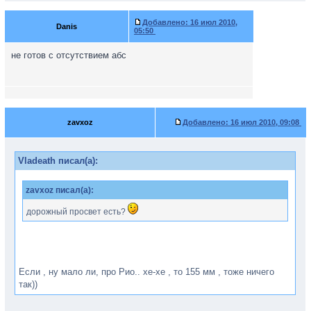
Добавлено:
16 июл 2010,
Danis
05:50
не готов с отсутствием абс
zavxoz
Добавлено:
16 июл 2010, 09:08
Vladeath писал(а):
zavxoz писал(а):
дорожный просвет есть?
Если , ну мало ли, про Рио.. хе-хе , то 155 мм , тоже ничего
так))