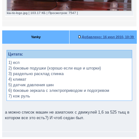
kia-rio-logo.jpg [ 103.17 КБ | Просмотров: 7547 ]
Yanky
Добавлено:
16 июл 2010, 10:39
Цитата:
1) есп
2) боковые подушки (хорошо если еще и шторки)
3) раздельно расклад спинка
4) климат
5) датчик давления шин
6) боковые зеркала с электроприводом и подогревом
7) кож руль
а можно список машин не азиатских с движулей 1,6 за 525 тыщ в
котором все это есть?) И чтоб седан был.