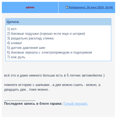
admin
Добавлено:
16 июл 2010, 10:44
Цитата:
1) есп
2) боковые подушки (хорошо если еще и шторки)
3) раздельно расклад спинка
4) климат
5) датчик давления шин
6) боковые зеркала с электроприводом и подогревом
7) кож руль
всё это и даже немного больше есть в 5 летних автомобилях )
помните историю с шапками...а две можно сшить - можно, а
двадцать две...тоже можно..
_________________
Последняя запись в блоге гаража:
Гольф продан).