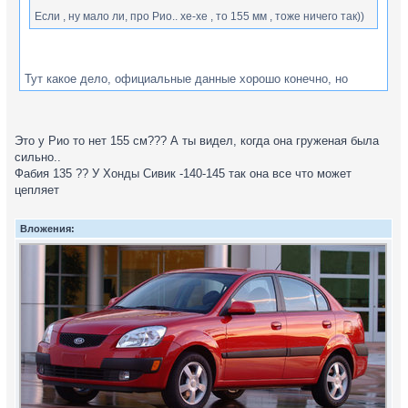
Если , ну мало ли, про Рио.. хе-хе , то 155 мм , тоже ничего так))
Тут какое дело, официальные данные хорошо конечно, но
ориентируясь на личные отзывы и веря собственным глазам, -
нету его там. Ехал тут позавчера за ней, очень низко, в машине
двое взрослых и ребенок, что-то было в багажнике очевидно.
Это у Рио то нет 155 см??? А ты видел, когда она груженая была
На ж\д переезде он вытормозился до предела и прокрался, на
сильно..
его месте я поступил бы также.
Фабия 135 ?? У Хонды Сивик -140-145 так она все что может
цепляет
Вложения: