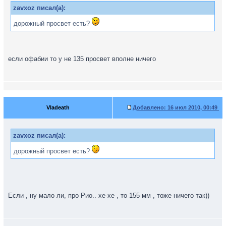
zavxoz писал(а):
дорожный просвет есть?
если офабии то у не 135 просвет вполне ничего
Vladeath
Добавлено:
16 июл 2010, 00:49
zavxoz писал(а):
дорожный просвет есть?
Если , ну мало ли, про Рио.. хе-хе , то 155 мм , тоже ничего так))