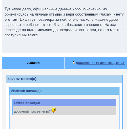
Тут какое дело, официальные данные хорошо конечно, но
ориентируясь на личные отзывы и веря собственным глазам, - нету
его там. Ехал тут позавчера за ней, очень низко, в машине двое
взрослых и ребенок, что-то было в багажнике очевидно. На ж\д
переезде он вытормозился до предела и прокрался, на его месте я
поступил бы также.
Vladeath
Добавлено:
16 июл 2010, 09:28
zavxoz писал(а):
Vladeath писал(а):
zavxoz писал(а):
дорожный просвет есть?