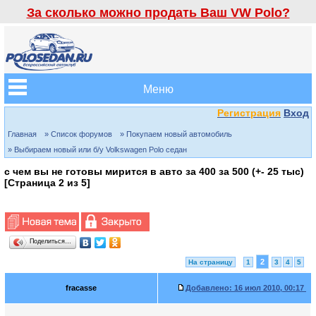
За сколько можно продать Ваш VW Polo?
Меню
Регистрация
Вход
Главная
» Список форумов
» Покупаем новый автомобиль
» Выбираем новый или б/у Volkswagen Polo седан
с чем вы не готовы мирится в авто за 400 за 500 (+- 25 тыс)
[Страница
2
из
5
]
Поделиться…
2
На страницу
1
3
4
5
fracasse
Добавлено:
16 июл 2010, 00:17