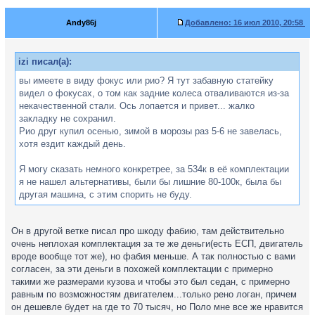
Andy86j
Добавлено:
16 июл 2010, 20:58
izi писал(а):
вы имеете в виду фокус или рио? Я тут забавную статейку
видел о фокусах, о том как задние колеса отваливаются из-за
некачественной стали. Ось лопается и привет... жалко
закладку не сохранил.
Рио друг купил осенью, зимой в морозы раз 5-6 не завелась,
хотя ездит каждый день.
Я могу сказать немного конкретрее, за 534к в её комплектации
я не нашел альтернативы, были бы лишние 80-100к, была бы
другая машина, с этим спорить не буду.
Он в другой ветке писал про шкоду фабию, там действительно
очень неплохая комплектация за те же деньги(есть ЕСП, двигатель
вроде вообще тот же), но фабия меньше. А так полностью с вами
согласен, за эти деньги в похожей комплектации с примерно
такими же размерами кузова и чтобы это был седан, с примерно
равным по возможностям двигателем...только рено логан, причем
он дешевле будет на где то 70 тысяч, но Поло мне все же нравится