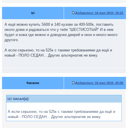
izi
Добавлено:
16 июл 2010, 19:22
А ещё можно купить S600 в 140 кузове за 400-500к, поставить
около дома и радоваться что у тебя "ШЕСТИСОТЫЙ" И в нем
будет и кожа где можно и доводчки дверей и окон и много много
другого.
А если серьезно, то на 525к с такими требованиями да ещё и
новый - ПОЛО СЕДАН... Других альтернатив не вижу.
fracasse
Добавлено:
16 июл 2010, 20:06
izi писал(а):
А если серьезно, то на 525к с такими требованиями да ещё и
новый - ПОЛО СЕДАН... Других альтернатив не вижу.