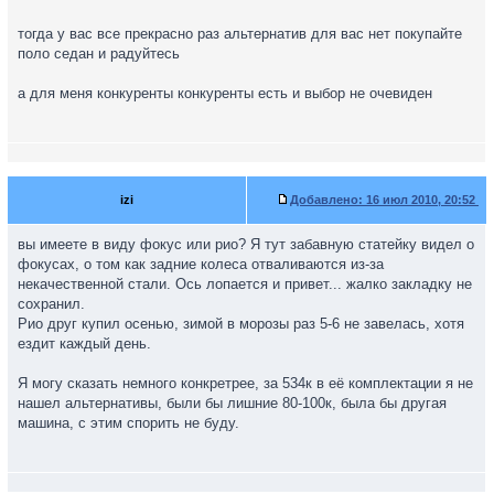
тогда у вас все прекрасно раз альтернатив для вас нет покупайте
поло седан и радуйтесь
а для меня конкуренты конкуренты есть и выбор не очевиден
izi
Добавлено:
16 июл 2010, 20:52
вы имеете в виду фокус или рио? Я тут забавную статейку видел о
фокусах, о том как задние колеса отваливаются из-за
некачественной стали. Ось лопается и привет... жалко закладку не
сохранил.
Рио друг купил осенью, зимой в морозы раз 5-6 не завелась, хотя
ездит каждый день.
Я могу сказать немного конкретрее, за 534к в её комплектации я не
нашел альтернативы, были бы лишние 80-100к, была бы другая
машина, с этим спорить не буду.