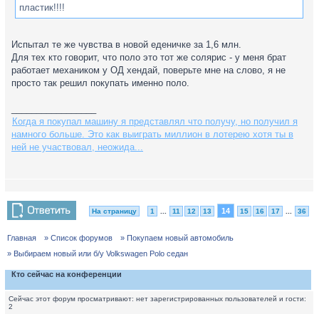
пластик!!!!
Испытал те же чувства в новой еденичке за 1,6 млн.
Для тех кто говорит, что поло это тот же солярис - у меня брат
работает механиком у ОД хендай, поверьте мне на слово, я не
просто так решил покупать именно поло.
_________________
Когда я покупал машину я представлял что получу, но получил я
намного больше. Это как выиграть миллион в лотерею хотя ты в
ней не участвовал, неожида...
14
На страницу
1
...
11
12
13
15
16
17
...
36
Главная
» Список форумов
» Покупаем новый автомобиль
» Выбираем новый или б/у Volkswagen Polo седан
Кто сейчас на конференции
Сейчас этот форум просматривают: нет зарегистрированных пользователей и гости:
2