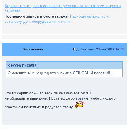
_________________
Короче за эти деньги большего требовать от того что есть просто
свинство!
Последняя запись в блоге гаража:
Расходы на покупку и
установку доп. оборудования и тюнинг
Sondermann
Добавлено:
28 май 2012, 09:08
kleyven писал(а):
Объясните мне блджад что значит в ДЕШОВЫЙ пластик!!!!
Это из серии:
слышал звон да не знаю где он (С)
не обращайте внимание. Пусть аффтор возьмет себе хундай с
пластиком помельче и радуется этому.