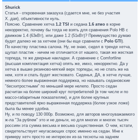
Shurick
Статья - откровенная заказуха (сдается мне, не без участия
Х..дая), объективности нуль.
Поясню. Сравнение хетча
1.2 TSI
и седана
1.6 атмо
в корне
некорректно, почему бы тогда не взять для сравнения Polo HВ с
движком 1.4 (63кВт), или даже 1.2 (51кВт)? Преимущество думаю
будет далеко не за хетчем (они бы еще сравнили с
Polo GTI
).
По качеству пластика салона. Ну, не знаю, сидел в тренде хетча,
щупал пластик - ничем не отличается от нашего, такая же жесткая
торпеда, те же дверные накладки. А сравнение с Comfortline
(высшая комплектация хетча) опять же, имхо, некорректно. Да у
хетча в вышке резиново-мягкий верх торпеды, но не спать же на
нем, хотя и спать будет жестковато. Сиденья, ДА, в хетче лучше,
немного более выраженная поддержка, но называть седановские
"бесхитростными" по меньшей мере нелепо. Просто седан
расчитан на более широкий круг потребителей (в том числе и по
массо-габаритным показателям), и для более крупных
представителей ярко выраженная поддержка (более узкое ложе)
была бы менее удобна.
Ну, и по поводу 130 000р. Возможно, для авторов многоуважаемого
ж-ла "За рублем" это и не деньги, но для многих и многих тысяч
россиян эта сумма весьма и весьма существенная. О чем, кстати,
свидетельствует неугасающих спрос именно на седан. Мне к
примеру хетч просто не интересен из-за тесноты на заднем