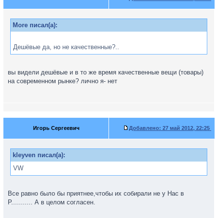
More писал(а):
Дешёвые да, но не качественные?..
вы видели дешёвые и в то же время качественные вещи (товары)
на современном рынке? лично я- нет
Игорь Сергеевич
Добавлено:
27 май 2012, 22:25
kleyven писал(а):
VW
Все равно было бы приятнее,чтобы их собирали не у Нас в
Р........... А в целом согласен.