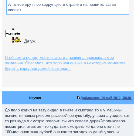
А то все орут про коррупцию в стране и на правительство
кивают...
Да уж...
_________________
В общем и целом, честно сказать, машина превзошла мои
ожидания. Опасался, что хорошая оценка в некоторых моментах
будет с изрядной долей "натяжки...
kleyven
Добавлено:
26 май 2012, 15:30
До поло ездил на тазу.сидел в инете и смотрел то б у машины
всякие то новые риосолярыавеоИпрочуюЛабуду....жена увидев как
то раз куда я смотрю говорит: ты что совсем дурак?фольксваген
посмотри.я ответил что куда там смотреть когда они стоят по
100мильонов тыщ рублей.она как то загадочно улыбнулась и