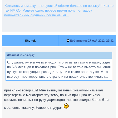
_________________
Хотелось иномарку....но русской сборки больше не возьму!!! Как-то
так ИМХО. Радует одно, первое время получил массу
положительных очучений после нашег...
Shurick
Добавлено:
27 май 2012, 22:32
Aftamat писал(а):
Слушайте, ну мы же все люди, кто то из за такого машину ждет
по 6-8 месяцев и покупает рио. Это ж не взятка вместо лишения
ву, тут то коррупцию разводить ну ни в какие ворота уже. А то
все орут про коррупцию в стране и на правительство кивают...
правильно говоришь! Мне вышеуказанный знакомый намекал
перетереть с манагером эту тему, но я из принципа не хочу
кормить нечистых на руку дармоедов, честно ожидая более 6-ти
мес. свою машину. Наверно я дурак