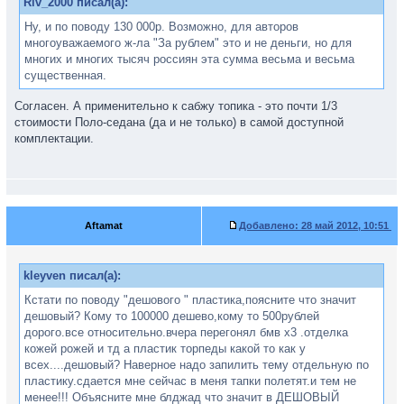
Riv_2000 писал(а):
Ну, и по поводу 130 000р. Возможно, для авторов
многоуважаемого ж-ла "За рублем" это и не деньги, но для
многих и многих тысяч россиян эта сумма весьма и весьма
существенная.
Согласен. А применительно к сабжу топика - это почти 1/3
стоимости Поло-седана (да и не только) в самой доступной
комплектации.
Aftamat
Добавлено:
28 май 2012, 10:51
kleyven писал(а):
Кстати по поводу "дешового " пластика,поясните что значит
дешовый? Кому то 100000 дешево,кому то 500рублей
дорого.все относительно.вчера перегонял бмв х3 .отделка
кожей рожей и тд а пластик торпеды какой то как у
всех....дешовый? Наверное надо запилить тему отдельную по
пластику.сдается мне сейчас в меня тапки полетят.и тем не
менее!!! Объясните мне блджад что значит в ДЕШОВЫЙ