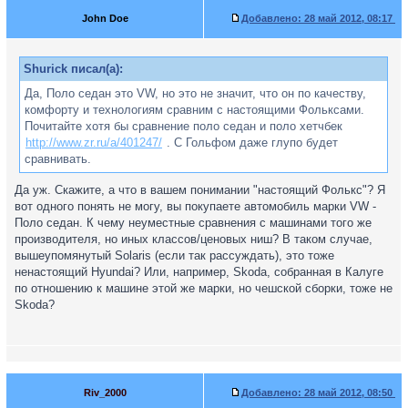
John Doe
Добавлено:
28 май 2012, 08:17
Shurick писал(а):
Да, Поло седан это VW, но это не значит, что он по качеству,
комфорту и технологиям сравним с настоящими Фольксами.
Почитайте хотя бы сравнение поло седан и поло хетчбек
http://www.zr.ru/a/401247/
. С Гольфом даже глупо будет
сравнивать.
Да уж. Скажите, а что в вашем понимании "настоящий Фолькс"? Я
вот одного понять не могу, вы покупаете автомобиль марки VW -
Поло седан. К чему неуместные сравнения с машинами того же
производителя, но иных классов/ценовых ниш? В таком случае,
вышеупомянутый Solaris (если так рассуждать), это тоже
ненастоящий Hyundai? Или, например, Skoda, собранная в Калуге
по отношению к машине этой же марки, но чешской сборки, тоже не
Skoda?
Riv_2000
Добавлено:
28 май 2012, 08:50