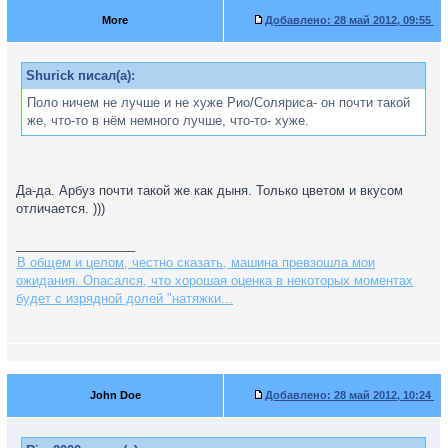
More
Добавлено:
28 май 2012, 09:55
Shurick писал(а):
Поло ничем не лучше и не хуже Рио/Соляриса- он почти такой
же, что-то в нём немного лучше, что-то- хуже.
Да-да. Арбуз почти такой же как дыня. Только цветом и вкусом
отличается. )))
_________________
В общем и целом, честно сказать, машина превзошла мои
ожидания. Опасался, что хорошая оценка в некоторых моментах
будет с изрядной долей "натяжки...
John Doe
Добавлено:
28 май 2012, 10:24