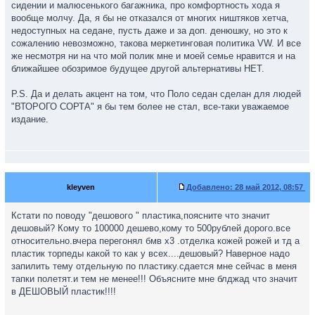
сидении и малюсенького багажника, про комфортность хода я
вообще молчу. Да, я бы не отказался от многих ништяков хетча,
недоступных на седане, пусть даже и за доп. денюшку, но это к
сожалению невозможно, такова меркетинговая политика VW. И все
же несмотря ни на что мой полик мне и моей семье нравится и на
ближайшее обозримое будущее другой альтернативы НЕТ.
P.S. Да и делать акцент на том, что Поло седан сделан для людей
"ВТОРОГО СОРТА" я бы тем более не стал, все-таки уважаемое
издание.
kleyven
Добавлено:
28 май 2012, 08:57
Кстати по поводу "дешового " пластика,поясните что значит
дешовый? Кому то 100000 дешево,кому то 500рублей дорого.все
относительно.вчера перегонял бмв х3 .отделка кожей рожей и тд а
пластик торпеды какой то как у всех....дешовый? Наверное надо
запилить тему отдельную по пластику.сдается мне сейчас в меня
тапки полетят.и тем не менее!!! Объясните мне блджад что значит
в ДЕШОВЫЙ пластик!!!!