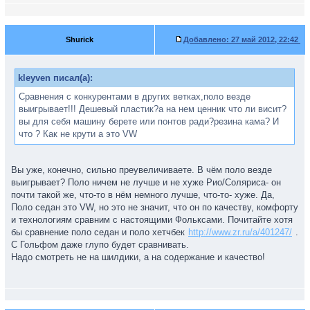
Shurick
Добавлено:
27 май 2012, 22:42
kleyven писал(а):
Сравнения с конкурентами в других ветках,поло везде
выигрывает!!! Дешевый пластик?а на нем ценник что ли висит?
вы для себя машину берете или понтов ради?резина кама? И
что ? Как не крути а это VW
Вы уже, конечно, сильно преувеличиваете. В чём поло везде
выигрывает? Поло ничем не лучше и не хуже Рио/Соляриса- он
почти такой же, что-то в нём немного лучше, что-то- хуже. Да,
Поло седан это VW, но это не значит, что он по качеству, комфорту
и технологиям сравним с настоящими Фольксами. Почитайте хотя
бы сравнение поло седан и поло хетчбек
http://www.zr.ru/a/401247/
.
С Гольфом даже глупо будет сравнивать.
Надо смотреть не на шилдики, а на содержание и качество!