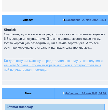
Aftamat
Добавлено:
26 май 2012, 11:24
Shurick
Слушайте, ну мы же все люди, кто то из за такого машину ждет по
6-8 месяцев и покупает рио. Это ж не взятка вместо лишения ву,
тут то коррупцию разводить ну ни в какие ворота уже. А то все
орут про коррупцию в стране и на правительство кивают...
_________________
Когда я покупал машину я представлял что получу, но получил я
намного больше. Это как выиграть миллион в лотерею хотя ты в
ней не участвовал, неожида...
More
Добавлено:
26 май 2012, 14:18
Aftamat писал(а):