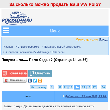
За сколько можно продать Ваш VW Polo?
Меню
Регистрация
Вход
Главная
» Список форумов
» Покупаем новый автомобиль
» Выбираем новый или б/у Volkswagen Polo седан
Покупать ли..... Поло Седан ? [Страница
14
из
36
]
Поделиться…
14
На страницу
1
...
11
12
13
15
16
17
...
36
acro
Добавлено:
25 май 2012, 23:20
Блин, люди! Да за такие деньги - это вполне отличное авто!