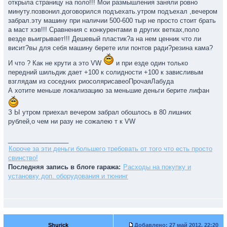
открыла страницу на поло!!! Мои размышления заняли ровно
минуту.позвонил.договорился подъехать.утром подъехал ,вечером
забрал.эту машину при наличии 500-600 тыр не просто стоит брать
а маст хэв!!! Сравнения с конкурентами в других ветках,поло
везде выигрывает!!! Дешевый пластик?а на нем ценник что ли
висит?вы для себя машину берете или понтов ради?резина кама?
И что ? Как не крути а это VW
и при езде один только
передний шильдик дает +100 к солидности +100 к зависливым
взглядам из соседних риосолярисавеоПрочаяЛабуда
А хотите меньше локализацию за меньшие деньги берите лифан
З Ы утром приехал вечером забрал обошлось в 80 лишних
рублей,о чем ни разу не сожалею т к VW
_________________
Короче за эти деньги большего требовать от того что есть просто
свинство!
Последняя запись в блоге гаража:
Расходы на покупку и
установку доп. оборудования и тюнинг
Shurick
Добавлено:
27 май 2012, 22:20