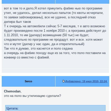
вот в том то и дело,Я хотел прикупить фабию нью по программе
утил, не удалось, делал несколько папыток (то квоты исчерпали,
то заявки заблокированы), все не удачно, а последний отказ
дилира был таков
Т к очередь на автомобили сейчас 5-7 месяцев, т е авто возможно
будет произведено после 1 ноября 2010 г, а програма действует до
1.11.2010, то им (дилеру) возмещение (50 тыс) не будет,
следовательно по программе не продадут. вот и все. хотя может
что и мутят (дилир у нас один, да и отвратительный)
Так что я думаю, это каснется и поло седана
а очередь на фабию походу еще из за того, что поло поставили на
конвеер со вместно с фабией.
Serco
Добавлено:
19 июл 2010, 22:24
Chemodan
,
это на поло вы утилизацию сделали?
Цитата: