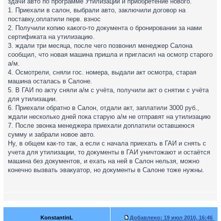
здачи авто по программе Утилизации и приобретение нового.
1. Приехали в салон, выбрали авто, заключили договор на
поставку,оплатили перв. взнос
2. Получили копию какого-то документа о бронировании за нами
сертификата на утилизацию.
3. ждали три месяца, после чего позвонил менеджер Салона
сообщил, что новая машина пришла и пригласил на осмотр старого
а/м.
4. Осмотрели, сняли гос. номера, выдали акт осмотра, старая
машина осталась в Салоне.
5. В ГАИ по акту сняли а/м с учёта, получили акт о снятии с учёта
для утилизации.
6. Приехали обратно в Салон, отдали акт, заплатили 3000 руб.,
ждали несколько дней пока старую а/м не отправят на утилизацию
7. После звонка менеджера приехали доплатили оставшеюся
сумму и забрали новое авто.
Ну, в общем как-то так, а если с начала приехать в ГАИ и снять с
учета для утилизации, то документы в ГАИ уничтожают и остаётся
машина без документов, и ехать на ней в Салон нельзя, можно
конечно вызвать эвакуатор, но документы в Салоне тоже нужны.
KonstantinL
Добавлено:
19 июл 2010, 16:46