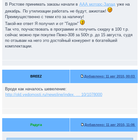
В Ростове принимать заказы начали в
ААА моторс-Запад
уже на
декабрь. По утилизации работать не будут, ажиотаж!
Преимущественно с теми кто за наличку!
Такой-же ответ Я получил и от "Гедон"
Так что, поучаствовать в программе и получить скидку в 100 т.р.
сейчас можно при покупке Пежо-308 за 500т.р. до 15 августа, судя
по отзывам на него это достойный конкурент в богатейшей
комплектации.
BREEZ
Добавлено:
11 авг 2010, 00:03
Вроде как началось шевеление:
http://old.vedomosti.ru/newsline/index. ... 10/1078000
Радуга
Добавлено:
11 авг 2010, 11:06