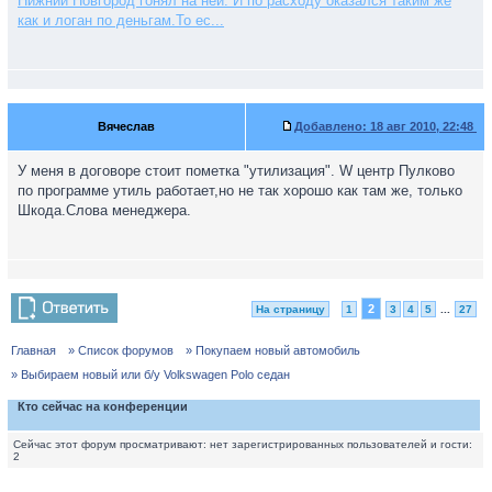
Нижний Новгород гонял на ней. И по расходу оказался таким же
как и логан по деньгам.То ес...
Вячеслав
Добавлено:
18 авг 2010, 22:48
У меня в договоре стоит пометка "утилизация". W центр Пулково
по программе утиль работает,но не так хорошо как там же, только
Шкода.Слова менеджера.
2
На страницу
1
3
4
5
...
27
Главная
» Список форумов
» Покупаем новый автомобиль
» Выбираем новый или б/у Volkswagen Polo седан
Кто сейчас на конференции
Сейчас этот форум просматривают: нет зарегистрированных пользователей и гости:
2