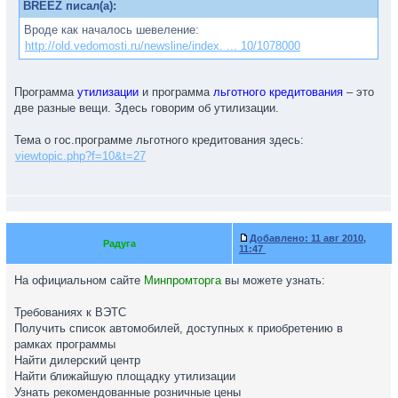
BREEZ писал(а):
Вроде как началось шевеление:
http://old.vedomosti.ru/newsline/index. ... 10/1078000
Программа
утилизации
и программа
льготного кредитования
– это
две разные вещи. Здесь говорим об утилизации.
Тема о гос.программе льготного кредитования здесь:
viewtopic.php?f=10&t=27
Добавлено:
11 авг 2010,
Радуга
11:47
На официальном сайте
Минпромторга
вы можете узнать:
Требованиях к ВЭТС
Получить список автомобилей, доступных к приобретению в
рамках программы
Найти дилерский центр
Найти ближайшую площадку утилизации
Узнать рекомендованные розничные цены