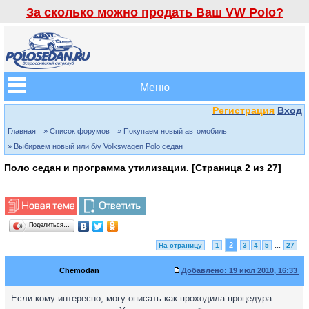
За сколько можно продать Ваш VW Polo?
Меню
Регистрация
Вход
Главная
» Список форумов
» Покупаем новый автомобиль
» Выбираем новый или б/у Volkswagen Polo седан
Поло седан и программа утилизации. [Страница
2
из
27
]
Поделиться…
2
На страницу
1
3
4
5
...
27
Chemodan
Добавлено:
19 июл 2010, 16:33
Если кому интересно, могу описать как проходила процедура