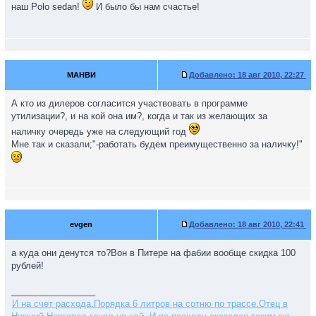
наш Polo sedan!
И было бы нам счастье!
МАНВИ
Добавлено:
18 авг 2010, 22:27
А кто из дилеров согласится участвовать в программе
утилизации?, и на кой она им?, когда и так из желающих за
наличку очередь уже на следующий год
Мне так и сказали;"-работать будем преимущественно за наличку!"
evgen
Добавлено:
18 авг 2010, 22:41
а куда они денутся то?Вон в Питере на фабии вообще скидка 100
рублей!
_________________
И на счет расхода.Порядка 6 литров на сотню по трассе.Отец в