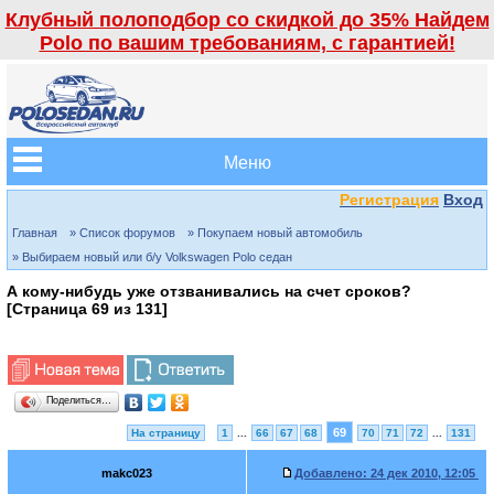
Клубный полоподбор со скидкой до 35% Найдем
Polo по вашим требованиям, с гарантией!
Меню
Регистрация
Вход
Главная
» Список форумов
» Покупаем новый автомобиль
» Выбираем новый или б/у Volkswagen Polo седан
А кому-нибудь уже отзванивались на счет сроков?
[Страница
69
из
131
]
Поделиться…
69
На страницу
1
...
66
67
68
70
71
72
...
131
makc023
Добавлено:
24 дек 2010, 12:05