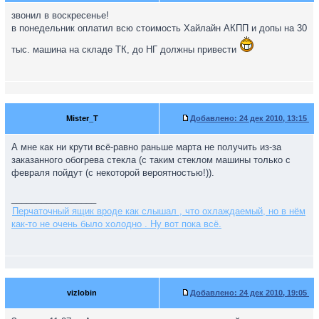
звонил в воскресенье!
в понедельник оплатил всю стоимость Хайлайн АКПП и допы на 30
тыс. машина на складе ТК, до НГ должны привести
Mister_T
Добавлено:
24 дек 2010, 13:15
А мне как ни крути всё-равно раньше марта не получить из-за
заказанного обогрева стекла (с таким стеклом машины только с
февраля пойдут (с некоторой вероятностью!)).
_________________
Перчаточный ящик вроде как слышал , что охлаждаемый, но в нём
как-то не очень было холодно . Ну вот пока всё.
vizlobin
Добавлено:
24 дек 2010, 19:05