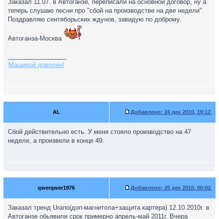
Заказал 11.07. в Автоганзе, переписали на основной договор, ну а
теперь слушаю песни про "сбой на производстве на две недели".
Поздравляю сентяборьских ждунов, завидую по доброму.
Автоганза-Москва
_________________
Машиной доволен!
AL
Добавлено:
24 дек 2010, 19:12
Сбой действительно есть. У меня стояло производство на 47
неделе, а произвели в конце 49.
qwerqwer1976
Добавлено:
25 дек 2010, 00:02
Заказал тренд Urano(доп-магнитола+защита картера) 12.10.2010г. в
Автоганзе обьявили срок примерно апрель-май 2011г. Вчера