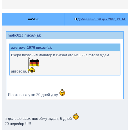
mrVBK
Добавлено:
26 дек 2010, 21:14
makc023 писал(а):
qwerqwer1976 писал(а):
Вчера позвонил манагер и сказал что машина готова ждем
автовоза.
Я автовоза уже 20 дней джу
я дольше всех помойму ждал, 6 дней
20 перебор !!!!!