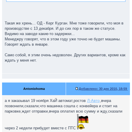
Такая же хрень... ОД - Керг Курган. Мне тоже говорили, что моя в
производстве с 13 декабря. И до сих пор в таком же статусе.
Видимо на заводе какие-то задержки...
Менеджру говорят, что в этом году уже точно не будет машины.
Говорят ждать в январе.
Само собой, я этим очень недоволен. Других вариантов, кроме как
ждать у меня нет.
Antoniohoma
Добавлено:
30 дек 2010, 18:59
а я заказывал 19 ноября ХаЙ автомат,ростов
Л-Авто
,вчера
позвонили,сказали,что машинка сошла с конвейера и стоит на
парковке,ждет отправки,вчера оплатил всю сумму и жду,сказали
через 2 недели прибудет вместе с ПТС