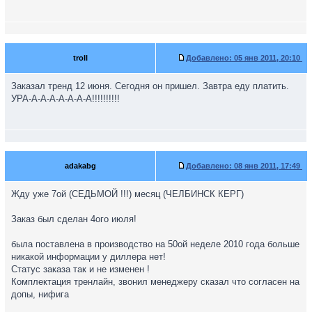
troll
Добавлено:
05 янв 2011, 20:10
Заказал тренд 12 июня. Сегодня он пришел. Завтра еду платить.
УРА-А-А-А-А-А-А-А!!!!!!!!!!
adakabg
Добавлено:
08 янв 2011, 17:49
Жду уже 7ой (СЕДЬМОЙ !!!) месяц (ЧЕЛБИНСК КЕРГ)
Заказ был сделан 4ого июля!
была поставлена в производство на 50ой неделе 2010 года больше
никакой информации у диллера нет!
Статус заказа так и не изменен !
Комплектация тренлайн, звонил менеджеру сказал что согласен на
допы, нифига