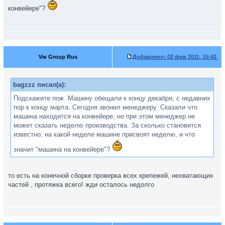
конвейере"?
Vw Group Rus
Добавлено:
02 фев 2011, 15:42
bagzzz писал(а):
Подскажите пож. Машину обещали к концу декабря, с недавних
пор к концу марта. Сегодня звонил менеджеру. Сказали что
машина находится на конвейере, но при этом менеджер не
может сказать неделю производства. За сколько становится
известно, на какой неделе машине присвоят неделю, и что
значит "машина на конвейере"?
то есть на конечной сборке проверка всех крепежей, нехватающих
частей , протяжка всего! жди осталось недолго