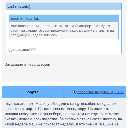
List писал(а):
wustrik писал(а):
мне ппозвонил манагер и сказал что мой комфорт с кондеем
стоит на складе готовой пнодукции. сдаю машину в утиль . и на
следующей неделе катаюсь.
Где заказвал???
Заказывал в нева автоком.
bagzzz
Добавлено:
02 фев 2011, 13:08
Подскажите пож. Машину обещали к концу декабря, с недавних
пор к концу марта. Сегодня звонил менеджеру. Сказали что
машина находится на конвейере, но при этом менеджер не может
сказать неделю производства. За сколько становится известно, на
какой неделе машине присвоят неделю, и что значит "машина на