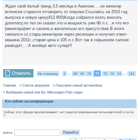
Ждал свой белый тренд 3,5 месяца в Авилоне.....но менегер
всячески старался отговорить от покупки.Ссылаясь на 2010 год
выпуска и новую цену(412.800)Когда собрался ехать вносить
дооплату,по тел.он сказал,что и мощность уже 86 л.с. ,и что его
(менегера)нет в салоне,а желательно его присутствие.В итоге
связался со старш.менегером через ресепшен и получил ответ-
машина 2011г.,старая цена и 105 л.с.Вот так в серьезном салоне
разводят.....А вообще авто супер!!!
71
На страницу
1
...
68
69
70
72
73
74
...
131
Главная
» Список форумов
» Покупаем новый автомобиль
» Выбираем новый или б/у Volkswagen Polo седан
Кто сейчас на конференции
Сейчас этот форум просматривают: нет зарегистрированных пользователей и гости:
7
Найти: