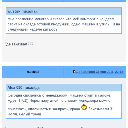
wustrik писал(а):
мне ппозвонил манагер и сказал что мой комфорт с кондеем
стоит на складе готовой пнодукции. сдаю машину в утиль . и на
следующей неделе катаюсь.
Где заказвал???
naleksei
Добавлено:
31 янв 2011, 22:13
Alex 090 писал(а):
Сегодня связались с менеджером, машина стоит в салоне,
ждет ПТС))) Через пару дней по словам менеджера можно
приезжать, оплачивать и забирать, урааа
Заказывали 31
июля, белый тренд.