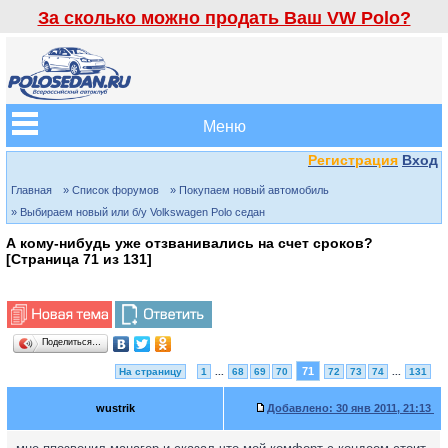
За сколько можно продать Ваш VW Polo?
Меню
Регистрация
Вход
Главная
» Список форумов
» Покупаем новый автомобиль
» Выбираем новый или б/у Volkswagen Polo седан
А кому-нибудь уже отзванивались на счет сроков?
[Страница
71
из
131
]
Поделиться…
71
На страницу
1
...
68
69
70
72
73
74
...
131
wustrik
Добавлено:
30 янв 2011, 21:13