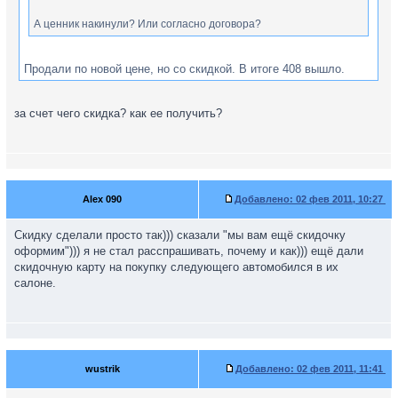
А ценник накинули? Или согласно договора?
Продали по новой цене, но со скидкой. В итоге 408 вышло.
за счет чего скидка? как ее получить?
Alex 090
Добавлено:
02 фев 2011, 10:27
Скидку сделали просто так))) сказали "мы вам ещё скидочку
оформим"))) я не стал расспрашивать, почему и как))) ещё дали
скидочную карту на покупку следующего автомобился в их
салоне.
wustrik
Добавлено:
02 фев 2011, 11:41