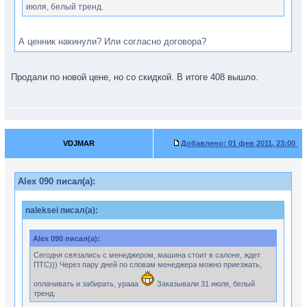
июля, белый тренд.
А ценник накинули? Или согласно договора?
Продали по новой цене, но со скидкой. В итоге 408 вышло.
VDJMAR
Добавлено:
01 фев 2011, 23:00
Alex 090 писал(а):
naleksei писал(а):
Alex 090 писал(а):
Сегодня связались с менеджером, машина стоит в салоне, ждет
ПТС))) Через пару дней по словам менеджера можно приезжать,
оплачивать и забирать, урааа
Заказывали 31 июля, белый
тренд.