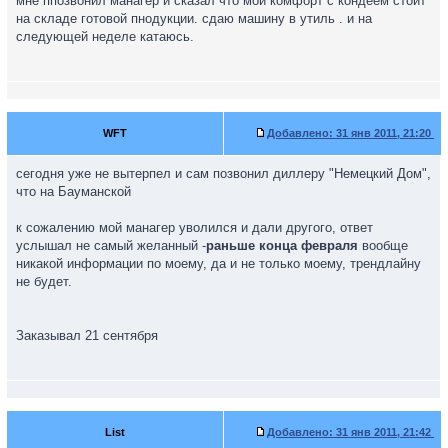
мне ппозвонил манагер и сказал что мой комфорт с кондеем стоит
на складе готовой пнодукции. сдаю машину в утиль . и на
следующей неделе катаюсь.
WFT
Добавлено:
31 янв 2011, 21:20
сегодня уже не вытерпел и сам позвонил диллеру "Немецкий Дом",
что на Бауманской
к сожалению мой манагер уволился и дали другого, ответ
услышал не самый желанный -
раньше конца февраля
вообще
никакой информации по моему, да и не только моему, трендлайну
не будет.
Заказывал 21 сентября
List
Добавлено:
31 янв 2011, 21:42