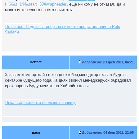
f=66&t=144&start=50#wrapheader
, ещё ни кому не отказал, да и
много интересного просто почитать.
_________________
Вот и всё. Надеюсь теперь вы имеете представление о Polo
Sedan'е.
Deffect
Добавлено:
03 фев 2011, 04:21
Заказал комфортлайн в конце октября,менеджер сказал будет в
сентябре будущего года.На днях звонил менеджеру,он обрадовал
срок апрель.Буду менять на Хайлайн+допы.
_________________
Пока все, если что всплывет напишу.
вася
Добавлено:
04 фев 2011, 22:05