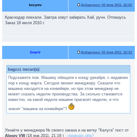
kozyrev
Добавлено:
02 фев 2011, 22:03
Краснодар поехали. Завтра зовут забирать Хай, ручн. Отпишусь
Заказ 18 июля 2010 г.
ОлегV
Добавлено:
02 фев 2011, 22:33
bagzzz писал(а):
Подскажите пож. Машину обещали к концу декабря, с недавних
пор к концу марта. Сегодня звонил менеджеру. Сказали что
машина находится на конвейере, но при этом менеджер не
может сказать неделю производства. За сколько становится
известно, на какой неделе машине присвоят неделю, и что
значит "машина на конвейере"?
Узнаёте у менеджера № своего заказа и на ветку "Калуга" пост от
Alexey VW
(18 янв 2011, 21:19 ) :
viewtopic.php?