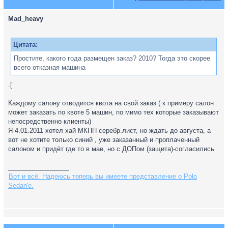
Mad_heavy
Цитата:
Простите, какого года размещен заказ? 2010? Тогда это скорее
всего отказная машина
.[
Каждому салону отводится квота на свой заказ ( к примеру салон
может заказать по квоте 5 машин, по мимо тех которые заказывают
непосредственно клиенты)
Я 4.01.2011 хотел хай МКПП серебр.лист, но ждать до августа, а
вот не хотите только синий , уже заказанный и проплаченный
салоном и придёт где то в мае, но с ДОПом (защита)-согласились
_________________
Вот и всё. Надеюсь теперь вы имеете представление о Polo
Sedan'е.