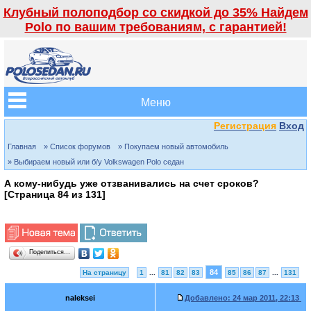
Клубный полоподбор со скидкой до 35% Найдем
Polo по вашим требованиям, с гарантией!
Меню
Регистрация
Вход
Главная
» Список форумов
» Покупаем новый автомобиль
» Выбираем новый или б/у Volkswagen Polo седан
А кому-нибудь уже отзванивались на счет сроков?
[Страница
84
из
131
]
Поделиться…
84
На страницу
1
...
81
82
83
85
86
87
...
131
naleksei
Добавлено:
24 мар 2011, 22:13