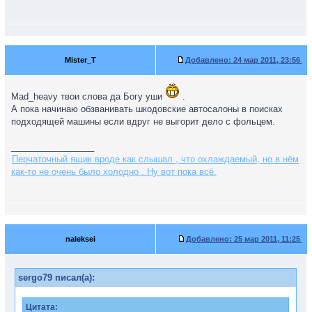
Mister_T
Добавлено:
24 мар 2011, 23:56
Mad_heavy твои слова да Богу уши
.
А пока начинаю обзванивать шкодовские автосалоны в поисках
подходящей машины если вдруг не выгорит дело с фольцем.
_________________
Перчаточный ящик вроде как слышал , что охлаждаемый, но в нём
как-то не очень было холодно . Ну вот пока всё.
naleksei
Добавлено:
25 мар 2011, 11:25
sergo79 писал(а):
Цитата: