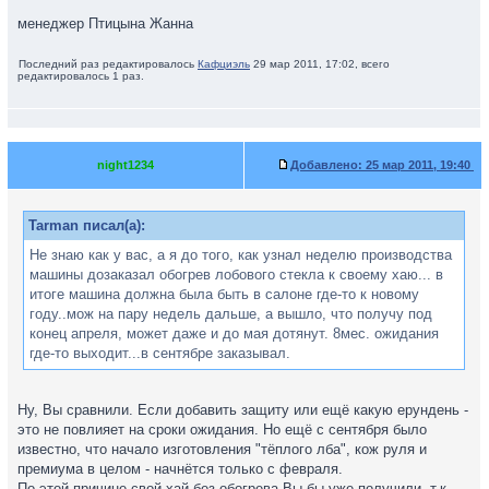
менеджер Птицына Жанна
Последний раз редактировалось
Кафциэль
29 мар 2011, 17:02, всего
редактировалось 1 раз.
night1234
Добавлено:
25 мар 2011, 19:40
Tarman писал(а):
Не знаю как у вас, а я до того, как узнал неделю производства
машины дозаказал обогрев лобового стекла к своему хаю... в
итоге машина должна была быть в салоне где-то к новому
году..мож на пару недель дальше, а вышло, что получу под
конец апреля, может даже и до мая дотянут. 8мес. ожидания
где-то выходит...в сентябре заказывал.
Ну, Вы сравнили. Если добавить защиту или ещё какую ерундень -
это не повлияет на сроки ожидания. Но ещё с сентября было
известно, что начало изготовления "тёплого лба", кож руля и
премиума в целом - начнётся только с февраля.
По этой причине свой хай без обогрева Вы бы уже получили, т.к.