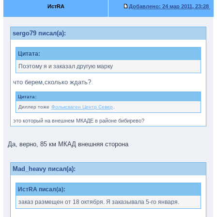
ИстRA
Добавлено:
24 мар 2011, 23:28
sergo79 писал(а):
Цитата:
Поэтому я и заказал другую марку
что берем,сколько ждать?
Цитата:
Диллер тоже
Фольксваген Центр Север
.
это который на внешнем МКАДЕ в районе бибирево?
Да, верно, 85 км МКАД внешняя сторона
Mad_heavy писал(а):
ИстRA писал(а):
заказ размещен от 18 октября. Я заказывала 5-го января.