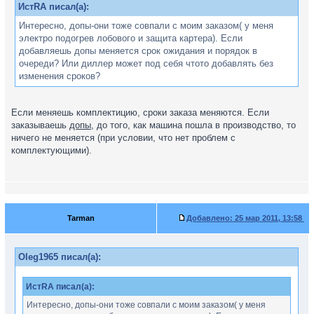
ИстRA писал(а):
Интересно, допы-они тоже совпали с моим заказом( у меня
электро подогрев лобового и защита картера). Если
добавляешь допы меняется срок ожидания и порядок в
очереди? Или диллер может под себя чтото добавлять без
изменения сроков?
Если меняешь комплектицию, сроки заказа меняются. Если
заказываешь
допы
, до того, как машина пошла в производство, то
ничего не меняется (при условии, что нет проблем с
комплектующими).
Tarman
Добавлено:
25 мар 2011, 13:58
Oleg1965 писал(а):
ИстRA писал(а):
Интересно, допы-они тоже совпали с моим заказом( у меня