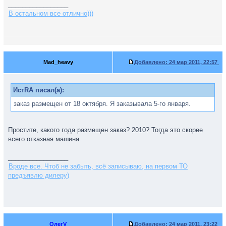
_________________
В остальном все отлично)))
Mad_heavy
Добавлено:
24 мар 2011, 22:57
ИстRA писал(а):
заказ размещен от 18 октября. Я заказывала 5-го января.
Простите, какого года размещен заказ? 2010? Тогда это скорее
всего отказная машина.
_________________
Вроде все. Чтоб не забыть, всё записываю, на первом ТО
предъявлю дилеру)
ОлегV
Добавлено:
24 мар 2011, 23:22