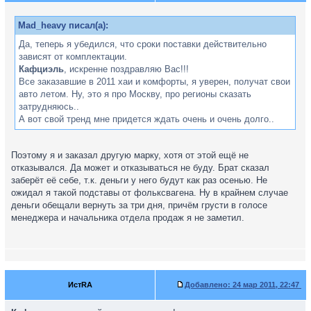
Mad_heavy писал(а):
Да, теперь я убедился, что сроки поставки действительно
зависят от комплектации.
Кафциэль
, искренне поздравляю Вас!!!
Все заказавшие в 2011 хаи и комфорты, я уверен, получат свои
авто летом. Ну, это я про Москву, про регионы сказать
затрудняюсь..
А вот свой тренд мне придется ждать очень и очень долго..
Поэтому я и заказал другую марку, хотя от этой ещё не
отказывался. Да может и отказываться не буду. Брат сказал
заберёт её себе, т.к. деньги у него будут как раз осенью. Не
ожидал я такой подставы от фольксвагена. Ну в крайнем случае
деньги обещали вернуть за три дня, причём грусти в голосе
менеджера и начальника отдела продаж я не заметил.
ИстRA
Добавлено:
24 мар 2011, 22:47