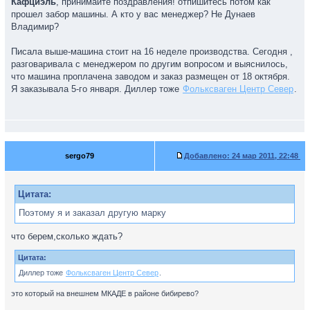
Кафциэль
, принимайте поздравления! отпишитесь потом как
прошел забор машины. А кто у вас менеджер? Не Дунаев
Владимир?
Писала выше-машина стоит на 16 неделе производства. Сегодня ,
разговаривала с менеджером по другим вопросом и выяснилось,
что машина проплачена заводом и заказ размещен от 18 октября.
Я заказывала 5-го января. Диллер тоже
Фольксваген Центр Север
.
sergo79
Добавлено:
24 мар 2011, 22:48
Цитата:
Поэтому я и заказал другую марку
что берем,сколько ждать?
Цитата:
Диллер тоже
Фольксваген Центр Север
.
это который на внешнем МКАДЕ в районе бибирево?