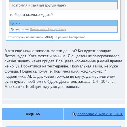
Поэтому я и заказал другую марку
что берем,сколько ждать?
Цитата:
Диллер тоже
Фольксваген Центр Север
.
это который на внешнем МКАДЕ в районе бибирево?
А что ещё можно заказать эа эти деньги? Конкурент солярис.
Летом будет. Хотя может и раньше. Я с цветом не заморачивался,
сказал звонить какая придёт. Все цвета нормальные (белый правда
не хочу). Прокатился на тест-драйве. Нормальная тачка, не хуже
фольца. Подвеска помягче. Комплектация: кондиционер, 4
подъёмника, АБС, дисковые тормоза по кругу, да и усилителем
руля думаю проблем не будет. Двигатель заказал 1,4 - 107 л.с.
Мне хватит. В общем жду уже две машины.
Oleg1965
Добавлено:
25 мар 2011, 13:31