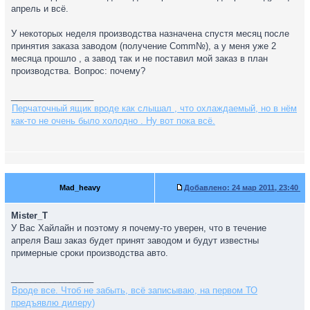
апрель и всё.
У некоторых неделя производства назначена спустя месяц после
принятия заказа заводом (получение Comm№), а у меня уже 2
месяца прошло , а завод так и не поставил мой заказ в план
производства. Вопрос: почему?
_________________
Перчаточный ящик вроде как слышал , что охлаждаемый, но в нём
как-то не очень было холодно . Ну вот пока всё.
Mad_heavy
Добавлено:
24 мар 2011, 23:40
Mister_T
У Вас Хайлайн и поэтому я почему-то уверен, что в течение
апреля Ваш заказ будет принят заводом и будут известны
примерные сроки производства авто.
_________________
Вроде все. Чтоб не забыть, всё записываю, на первом ТО
предъявлю дилеру)