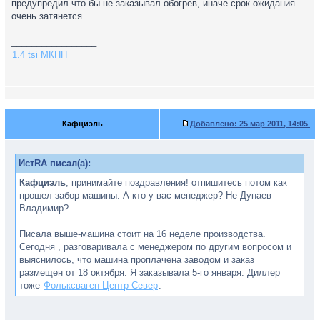
предупредил что бы не заказывал обогрев, иначе срок ожидания
очень затянется....
_________________
1.4 tsi МКПП
Кафциэль
Добавлено:
25 мар 2011, 14:05
ИстRA писал(а):
Кафциэль
, принимайте поздравления! отпишитесь потом как
прошел забор машины. А кто у вас менеджер? Не Дунаев
Владимир?
Писала выше-машина стоит на 16 неделе производства.
Сегодня , разговаривала с менеджером по другим вопросом и
выяснилось, что машина проплачена заводом и заказ
размещен от 18 октября. Я заказывала 5-го января. Диллер
тоже
Фольксваген Центр Север
.