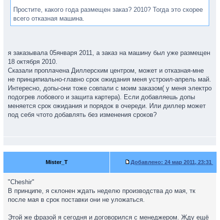
Простите, какого года размещен заказ? 2010? Тогда это скорее
всего отказная машина.
я заказывала 05января 2011, а заказ на машину был уже размещен
18 октября 2010.
Сказали проплачена Диллерским центром, может и отказная-мне
не принципиально-главно срок ожидания меня устроил-апрель май.
Интересно, допы-они тоже совпали с моим заказом( у меня электро
подогрев лобового и защита картера). Если добавляешь допы
меняется срок ожидания и порядок в очереди. Или диллер может
под себя чтото добавлять без изменения сроков?
Mister_T
Добавлено:
24 мар 2011, 23:31
"Cheshir"
В принципе, я склонен ждать неделю производства до мая, тк
после мая в срок поставки они не уложаться.
Этой же фразой я сегодня и договорился с менеджером. Жду ещё