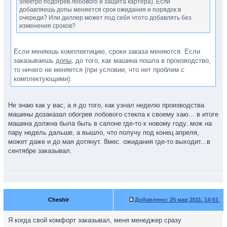
электро подогрев лобового и защита картера). Если
добавляешь допы меняется срок ожидания и порядок в
очереди? Или диллер может под себя чтото добавлять без
изменения сроков?
Если меняешь комплектицию, сроки заказа меняются. Если
заказываешь
допы
, до того, как машина пошла в производство,
то ничего не меняется (при условии, что нет проблем с
комплектующими).
Не знаю как у вас, а я до того, как узнал неделю производства
машины дозаказал обогрев лобового стекла к своему хаю... в итоге
машина должна была быть в салоне где-то к новому году..мож на
пару недель дальше, а вышло, что получу под конец апреля,
может даже и до мая дотянут. 8мес. ожидания где-то выходит...в
сентябре заказывал.
Cheshir
Добавлено:
25 мар 2011, 14:01
Я когда свой комфорт заказывал, меня менеджер сразу