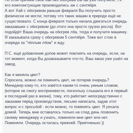
его комплектующие производились аж с сентября.
А вот Хай с обогревом раньше февраля Вы получить просто
физически не могли, потому что таких машин в природе ещё не
существовало. С конца февраля только начала двигаться очередь
заказавших с обогревом (до этого она просто грузно росла). Вот
подойдёт Ваша очередь на обогрев лба, тогда и получите машинку.
Я заказывала сразу с обогревом 5 сентября. Тоже вот стою в
очереди за "тёплым лбом" и жду.
П.С. ещё добавление допов может повлиять на очередь, если, на
тот момент, когда Вы дозаказываете что-то, Ваш заказ уже ушёл на
завод.
Как я меняла цвет?
Спросила, можно ли поменять цвет, не потеряв очередь?
Менеджер кому-то, кто зовётся каким-то очень умным словом,
(которое не смогу воспроизвести, поскольку слышала его в первый
и последний раз в жизни), тому, кто работает непосредственно с
заказами перед производством, письмо написала, задав этот
вопрос и с просьбой - если можно, то поменять цвет. Я уехала
домой. Теперь мне оставалось только на след день позвонить
своему менеджеру и узнать, поменяли мне цвет или нет.
Поменяли. Очередь осталась прежней. Приятненько ))