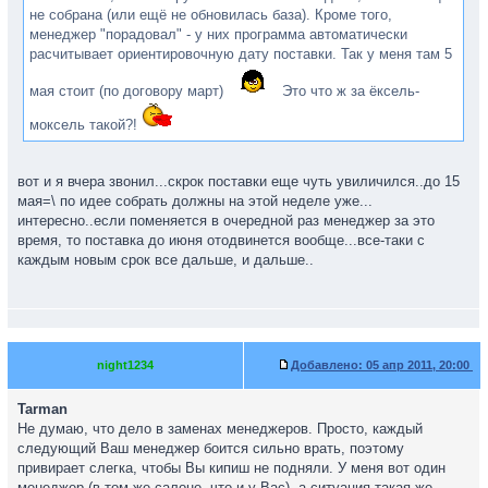
не собрана (или ещё не обновилась база). Кроме того,
менеджер "порадовал" - у них программа автоматически
расчитывает ориентировочную дату поставки. Так у меня там 5
мая стоит (по договору март)
Это что ж за ёксель-
моксель такой?!
вот и я вчера звонил...скрок поставки еще чуть увиличился..до 15
мая=\ по идее собрать должны на этой неделе уже...
интересно..если поменяется в очередной раз менеджер за это
время, то поставка до июня отодвинется вообще...все-таки с
каждым новым срок все дальше, и дальше..
night1234
Добавлено:
05 апр 2011, 20:00
Tarman
Не думаю, что дело в заменах менеджеров. Просто, каждый
следующий Ваш менеджер боится сильно врать, поэтому
привирает слегка, чтобы Вы кипиш не подняли. У меня вот один
менеджер (в том же салоне, что и у Вас), а ситуация такая же.