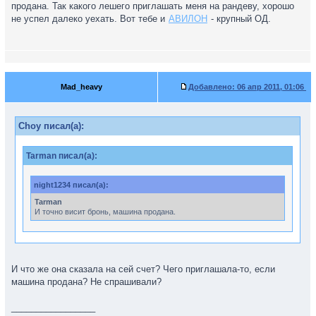
продана. Так какого лешего приглашать меня на рандеву, хорошо
и вносить предоплату. Менеджер даже не сказал
не успел далеко уехать. Вот тебе и
АВИЛОН
- крупный ОД.
позвонить...просто приезжайте...Ну вот нач сегодня вызывает
такси, что бы до автосалонав и обратно доехать быстро... Я
ему советую звякнуть на всякий пока ждет...Позвонил...в итоге
менеджер взял предоплату сегодня днем от др. человека на
эту машину парой часов ранее...т.к. те принесли деньги сразу,
хотя договоренность уже была. Свинство, мягко говоря...
Mad_heavy
Добавлено:
06 апр 2011, 01:06
Choy писал(а):
Tarman писал(а):
night1234 писал(а):
Tarman
И точно висит бронь, машина продана.
И что же она сказала на сей счет? Чего приглашала-то, если
машина продана? Не спрашивали?
_________________