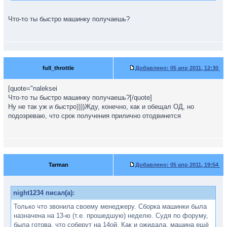
сдвинулось с 18 недели на 21....Так что терпения в ожидании,
не так уж и долго осталось
Что-то ты быстро машинку получаешь?
full_throttle
Добавлено:
05 апр 2011, 12:30
[quote="naleksei
Что-то ты быстро машинку получаешь?[/quote]
Ну не так уж и быстро))))Жду, конечно, как и обещал ОД, но
подозреваю, что срок получения прилично отодвинется
Tarman
Добавлено:
05 апр 2011, 19:54
night1234 писал(а):
Только что звонила своему менеджеру. Сборка машинки была
назначена на 13-ю (т.е. прошедшую) неделю. Судя по форуму,
была готова, что соберут на 14ой. Как и ожидала, машина ещё