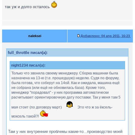
так уж и долго осталось
naleksei
Добавлено:
04 апр 2011, 16:23
full_throttle писал(а):
night1234 писал(а):
Только что звонила своему менеджеру. Сборка машинки была
назначена на 13-ю (т.е. прошедшую) неделю. Судя по форуму,
была готова, что соберут на 14ой. Как и ожидала, машина ещё
не собрана (или ещё не обновилась база). Кроме того,
менеджер "порадовал" - у них программа автоматически
расчитывает ориентировочную дату поставки. Так у меня там 5
мая стоит (по договору март)
Это что ж за ёксель-
моксель такой?!
Там у них внутренние проблемы какие-то...производство моей