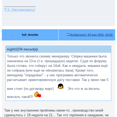
_________________
P.S. Наслаждаюсь!
full_throttle
Добавлено:
04 апр 2011, 15:52
night1234 писал(а):
Только что звонила своему менеджеру. Сборка машинки была
назначена на 13-ю (т.е. прошедшую) неделю. Судя по форуму,
была готова, что соберут на 14ой. Как и ожидала, машина ещё
не собрана (или ещё не обновилась база). Кроме того,
менеджер "порадовал" - у них программа автоматически
расчитывает ориентировочную дату поставки. Так у меня там 5
мая стоит (по договору март)
Это что ж за ёксель-
моксель такой?!
Там у них внутренние проблемы какие-то...производство моей
сдвинулось с 18 недели на 21....Так что терпения в ожидании, не