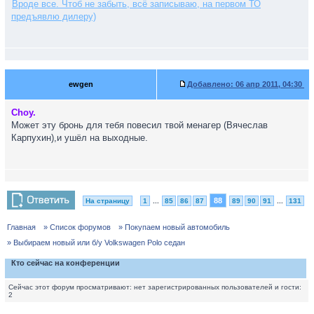
Вроде все. Чтоб не забыть, всё записываю, на первом ТО
предъявлю дилеру)
ewgen
Добавлено:
06 апр 2011, 04:30
Choy.
Может эту бронь для тебя повесил твой менагер (Вячеслав
Карпухин),и ушёл на выходные.
88
На страницу
1
...
85
86
87
89
90
91
...
131
Главная
» Список форумов
» Покупаем новый автомобиль
» Выбираем новый или б/у Volkswagen Polo седан
Кто сейчас на конференции
Сейчас этот форум просматривают: нет зарегистрированных пользователей и гости:
2