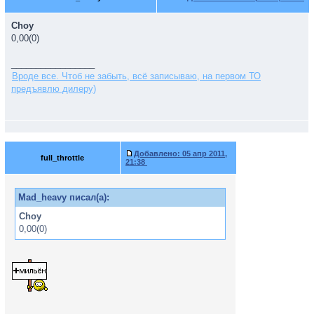
Choy
0,00(0)
_________________
Вроде все. Чтоб не забыть, всё записываю, на первом ТО
предъявлю дилеру)
Добавлено:
05 апр 2011,
full_throttle
21:38
Mad_heavy писал(а):
Choy
0,00(0)