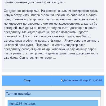
против клиентов для своей фин. выгоды...
задержали, но в программу изменения ещё не внесли. Когда
внесут, естественно, программа автоматически рассчитает уже
Сегодня вот пример был. На работе начальник собирается брать
другие сроки прибытия авто в салон.
новую астру хэтч. Вчера обзвонил несколько салонов и в одном
Всё ИМХО.
предложение его устроило...почти полная комплектация в мае. С
менеджером договорился, что тот ее зарезервирует, а завтра ( в
сегоднейшний день) он приедет подписывать договор и вносить
предоплату. Менеджер даже не сказал позвонить...просто
приезжайте...Ну вот нач сегодня вызывает такси, что бы до
автосалонав и обратно доехать быстро... Я ему советую звякнуть
на всякий пока ждет...Позвонил...в итоге менеджер взял
предоплату сегодня днем от др. человека на эту машину парой
часов ранее...т.к. те принесли деньги сразу, хотя договоренность
уже была. Свинство, мягко говоря...
Choy
Добавлено:
06 апр 2011, 00:56
Tarman писал(а):
night1234 писал(а):