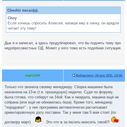
Cheshir писал(а):
Choy
Если хочешь спросить Алексея, напиши ему в личку, он врядли
читает эту тему!
Дык я и написал, а здесь продублировал, что бы поднять тему про
недобросовестных ОД. Может у кого тоже есть подобная ситуация.
night1234
Добавлено:
04 апр 2011, 14:36
Только что звонила своему менеджеру. Сборка машинки была
назначена на 13-ю (т.е. прошедшую) неделю. Судя по форуму,
была готова, что соберут на 14ой. Как и ожидала, машина ещё не
собрана (или ещё не обновилась база). Кроме того, менеджер
"порадовал" - у них программа автоматически расчитывает
ориентировочную дату поставки. Так у меня там 5 мая стоит (по
договору март)
Это что ж за ёксель-моксель такой?!