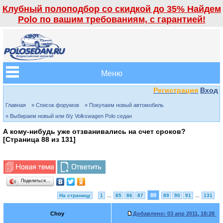
Клубный полоподбор со скидкой до 35% Найдем
Polo по вашим требованиям, с гарантией!
Меню
Регистрация
Вход
Главная
» Список форумов
» Покупаем новый автомобиль
» Выбираем новый или б/у Volkswagen Polo седан
А кому-нибудь уже отзванивались на счет сроков?
[Страница
88
из
131
]
Поделиться…
88
На страницу
1
...
85
86
87
89
90
91
...
131
Choy
Добавлено:
03 апр 2011, 18:28