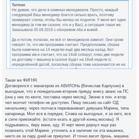
Tarman
Не думаю, что дело в заменах менеджеров. Просто, каждый
следующий Ваш менеджер боится сильно врать, поэтому
привирает слегка, чтобы Вы кипиш не подняли. У меня вот один
менеджер (в том же салоне, что и у Вас), а ситуация такая же.
Заказывала 05.09.2010 с обогревом лба и кожей.
Да и потом, полагаю, не всё от менеджеров зависит. Они сроки
говорят те, что им программа считает. Предположим, сборка
была намечена на 14 неделю ещё два месяца назад. Вот
программа им и считает, что на 14ой соберут, плюс две недели
на доставку = машина в салоне будет на 16ой неделе (с
определённой датой, поскольку сборка тоже назначается не на
неделю, а на определённый день). Потом по определённым
причинам произошла задержка сборки (не было
комплектующих, не прошли договора, не привезли заказанные
Такая же ФИГНЯ.
допы, заболел вахтёр с ключами от цеха и проч (утрирую, но
Договорился с манагером из АВИЛОНа (Вячеслав Карпухин) в
смысл ясен)... так вот, по каким-то причинам производство
выходные, что в понедельник-вторник приеду внесу аванс на ПС
Да может Вы и правы) Просто пока жду и начитался всякого, и
задержали, но в программу изменения ещё не внесли. Когда
(она у них по квоте, поставка через месяц). Звоню в пон. и втор.
наслушался...теперь всюду мерещатся заговоры менеджеров
внесут, естественно, программа автоматически рассчитает уже
чел молчит телефон не доступен. Пишу письмо на сайт ОД
против клиентов для своей фин. выгоды...
другие сроки прибытия авто в салон.
начальнику, через полчаса перезванивает девушка Марина, типа
Всё ИМХО.
напарница. Мол все в порядке, Слава на выходных, я за него, все
Сегодня вот пример был. На работе начальник собирается
в силе приезжайте. (кстати ехать в другой конец москвы). Я
брать новую астру хэтч. Вчера обзвонил несколько салонов и в
подрываюсь, беру мани, еду. И черт меня дернул еще раз
одном предложение его устроило...почти полная комплектация
позвонить этой Марине. уточнить а в наличие ли эта машинка,
в мае. С менеджером договорился, что тот ее зарезервирует, а
никто ее за пару дней не прикупил. И точно висит бронь, машина
завтра ( в сегоднейшний день) он приедет подписывать договор