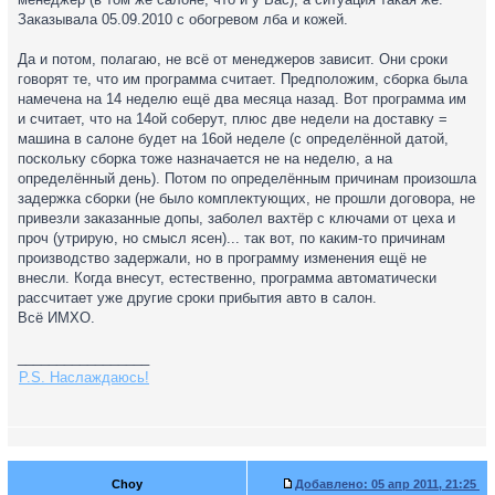
Заказывала 05.09.2010 с обогревом лба и кожей.
Да и потом, полагаю, не всё от менеджеров зависит. Они сроки
говорят те, что им программа считает. Предположим, сборка была
намечена на 14 неделю ещё два месяца назад. Вот программа им
и считает, что на 14ой соберут, плюс две недели на доставку =
машина в салоне будет на 16ой неделе (с определённой датой,
поскольку сборка тоже назначается не на неделю, а на
определённый день). Потом по определённым причинам произошла
задержка сборки (не было комплектующих, не прошли договора, не
привезли заказанные допы, заболел вахтёр с ключами от цеха и
проч (утрирую, но смысл ясен)... так вот, по каким-то причинам
производство задержали, но в программу изменения ещё не
внесли. Когда внесут, естественно, программа автоматически
рассчитает уже другие сроки прибытия авто в салон.
Всё ИМХО.
_________________
P.S. Наслаждаюсь!
Choy
Добавлено:
05 апр 2011, 21:25