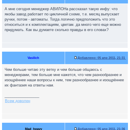
А мне сегодня менеджер АВИЛОНа рассказал такую инфу: что
якобы завод работает по цикличной схеме, т.е. месяц выпускает
ручки, потом - автоматы. Тогда логично предположить что это
относиться и к комплектациям, цветам. да много чего еще можно
придумать. Как вы думаете сколько правды в его словах?
Vasilich
Добавлено:
05 апр 2011, 21:31
Чем больше читаю эту ветку и чем больше общаюсь с
менеджерами, тем больше мне кажется, что чем разнообразнее и
изощрённее наши вопросы к ним, тем разнообразнее и изощрённее
их фантазия на ответы нам.
_________________
Всем доволен
Mad_heavy
Добавлено:
05 апр 2011, 21:36