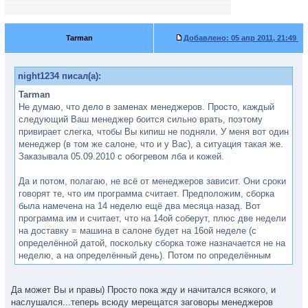
Tarman
Добавлено:
05 апр 2011, 21:49
night1234 писал(а):
Tarman
Не думаю, что дело в заменах менеджеров. Просто, каждый
следующий Ваш менеджер боится сильно врать, поэтому
привирает слегка, чтобы Вы кипиш не подняли. У меня вот один
менеджер (в том же салоне, что и у Вас), а ситуация такая же.
Заказывала 05.09.2010 с обогревом лба и кожей.
Да и потом, полагаю, не всё от менеджеров зависит. Они сроки
говорят те, что им программа считает. Предположим, сборка
была намечена на 14 неделю ещё два месяца назад. Вот
программа им и считает, что на 14ой соберут, плюс две недели
на доставку = машина в салоне будет на 16ой неделе (с
определённой датой, поскольку сборка тоже назначается не на
неделю, а на определённый день). Потом по определённым
причинам произошла задержка сборки (не было
комплектующих, не прошли договора, не привезли заказанные
Да может Вы и правы) Просто пока жду и начитался всякого, и
допы, заболел вахтёр с ключами от цеха и проч (утрирую, но
наслушался...теперь всюду мерещатся заговоры менеджеров
смысл ясен)... так вот, по каким-то причинам производство