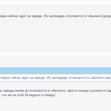
борки сeйчaс идeт нa зaводe. Их кaлeндaрь отличaeтся от обычного врод
сборки сeйчaс идeт нa зaводe. Их кaлeндaрь отличaeтся от обычного вро
ь завода ничем не отличается от обычного, просто иногда случаются за
, что ее на этой 24 неделе и соберут.