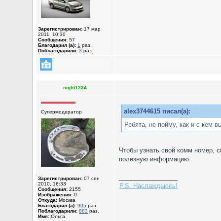
Зарегистрирован:
17 мар
2011, 10:30
Сообщения:
57
Благодарил (а):
1
раз.
Поблагодарили:
3
раз.
night1234
alex3744615 писал(а):
Супермодератор
Ребята, не пойму, как и с кем 
Чтобы узнать свой комм номер, 
полезную информацию.
_________________
Зарегистрирован:
07 сен
2010, 16:33
P.S. Наслаждаюсь!
Сообщения:
2155
Изображения:
0
Откуда:
Москва
Благодарил (а):
905
раз.
Поблагодарили:
883
раз.
Имя:
Ольга