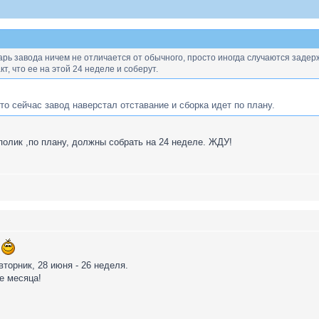
рь завода ничем не отличается от обычного, просто иногда случаются задерж
т, что ее на этой 24 неделе и соберут.
то сейчас завод наверстал отставание и сборка идет по плану.
полик ,по плану, должны собрать на 24 неделе. ЖДУ!
е
торник, 28 июня - 26 неделя.
е месяца!