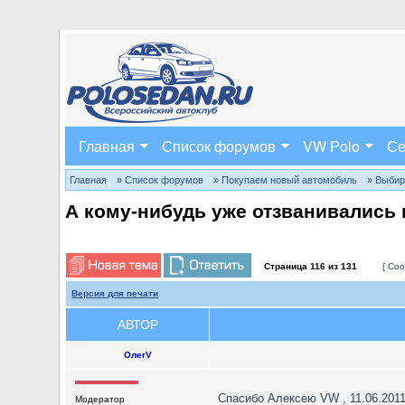
Главная
Список форумов
VW Polo
Се
Главная
» Список форумов
» Покупаем новый автомобиль
» Выбир
А кому-нибудь уже отзванивались 
Страница
116
из
131
[ Соо
Версия для печати
АВТОР
ОлегV
Спасибо Алексею VW , 11.06.2011
Модератор