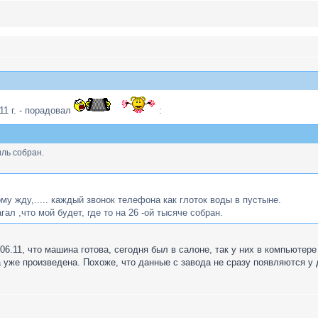
1 г. - порадовал
:
иль собран.
тому жду,..... каждый звонок телефона как глоток воды в пустыне.
агал ,что мой будет, где то на 26 -ой тысяче собран.
.11, что машина готова, сегодня был в салоне, так у них в компьютере 
на уже произведена. Похоже, что данные с завода не сразу появляются у