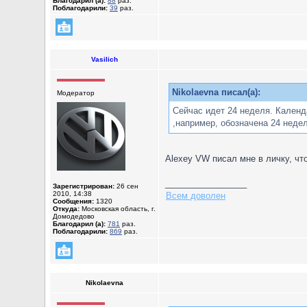
Благодарил (а):
88
раз.
Поблагодарили:
39
раз.
Vasilich
Nikolaevna писал(а):
Модератор
Сейчас идет 24 неделя. Календ
,например, обозначена 24 неделя
Alexey VW писал мне в личку, что
_________________
Зарегистрирован:
26 сен
2010, 14:38
Всем доволен
Сообщения:
1320
Откуда:
Московская область, г.
Домодедово
Благодарил (а):
781
раз.
Поблагодарили:
869
раз.
Nikolaevna