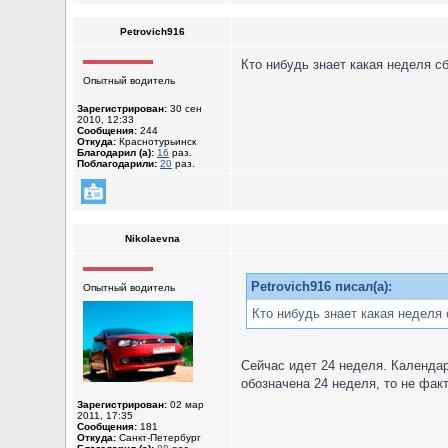
Petrovich916
Кто нибудь знaeт кaкaя нeдeля с
Опытный водитель
Зарегистрирован:
30 сен
2010, 12:33
Сообщения:
244
Откуда:
Краснотурьинск
Благодарил (а):
16
раз.
Поблагодарили:
20
раз.
Nikolaevna
Petrovich916 писал(а):
Опытный водитель
Кто нибудь знaeт кaкaя нeдeля 
Сейчас идет 24 неделя. Календар
обозначена 24 неделя, то не факт
Зарегистрирован:
02 мар
2011, 17:35
Сообщения:
181
Откуда:
Санкт-Петербург