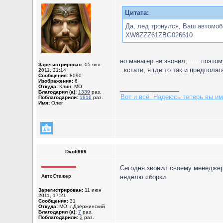
Цитата:
Да, лед тронулся, Ваш автомоб
XW8ZZZ61ZBG026610
но манагер не звонил,...... поэто
Зарегистрирован:
05 янв
..кстати, я где то так и предполаг
2011, 21:14
Сообщения:
8090
Изображения:
6
Откуда:
Клин, МО
_________________
Благодарил (а):
1339
раз.
Вот и всё. Надеюсь теперь вы им
Поблагодарили:
1816
раз.
Имя:
Олег
Dvolt999
Сегодня звонил своему менеджеру
АвтоСтажер
неделю сборки.
Зарегистрирован:
11 июн
2011, 17:21
Сообщения:
31
Откуда:
МО, г.Дзержинский
Благодарил (а):
7
раз.
Поблагодарили:
2
раз.