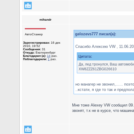
mihandr
gelozevs777 писал(а):
АвтоСтажер
Зарегистрирован:
16 дек
2010, 19:52
Спасибо Алексею VW , 11.06.201
Сообщения:
31
Откуда:
Екатеринбург
Благодарил (а):
14
раз.
Цитата:
Поблагодарили:
1
раз.
Да, лед тронулся, Ваш автомоб
XW8ZZZ61ZBG026610
но манагер не звонил,...... поэ
..кстати, я где то так и предпол
Мне тоже Alexey VW сообщил 09.06
звонят, т.к не в курсе, что маши