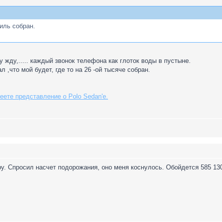
иль собран.
му жду,..... каждый звонок телефона как глоток воды в пустыне.
ал ,что мой будет, где то на 26 -ой тысяче собран.
еете представление о Polo Sedan'е.
. Спросил насчет подорожания, оно меня коснулось. Обойдется 585 130 (