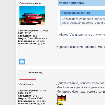
Vasilich писал(а):
Опытный водитель
Nikolaevna писал(а):
Сейчас идет 24 неделя. Календа
обозначена 24 неделя, то не фак
Зарегистрирован:
02 мар
2011, 17:35
Alexey VW писал мне в личку, ч
Сообщения:
181
Откуда:
Санкт-Петербург
Благодарил (а):
88
раз.
Поблагодарили:
39
раз.
Хорошее известие, спасибо ,мой 
Mad_heavy
Действительно, новости хороши
АвтоЗнаток
Моя Полинка должна родится во в
Зарегистрирован:
21 сен
Менеджер был прав, ждем в конц
2010, 23:50
Сообщения:
341
Откуда:
Москва, ЮАО
Благодарил (а):
206
раз.
Поблагодарили:
69
раз.