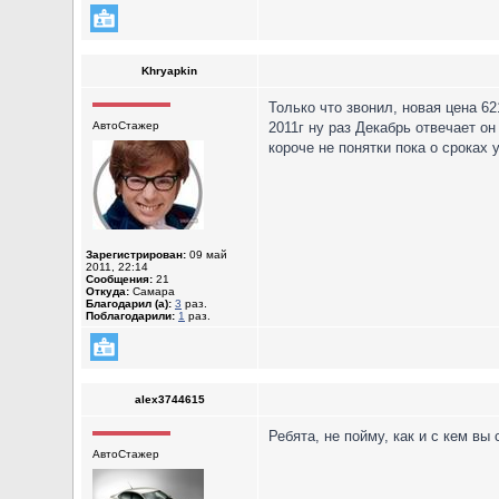
Khryapkin
Только что звонил, новая цена 62
АвтоСтажер
2011г ну раз Декабрь отвечает он
короче не понятки пока о сроках 
Зарегистрирован:
09 май
2011, 22:14
Сообщения:
21
Откуда:
Самара
Благодарил (а):
3
раз.
Поблагодарили:
1
раз.
alex3744615
Ребята, не пойму, как и с кем вы
АвтоСтажер