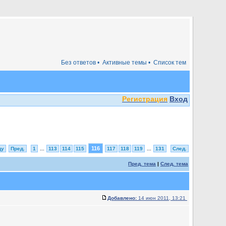
Без ответов •
Активные темы •
Список тем
Регистрация
Вход
116
цу
Пред.
1
...
113
114
115
117
118
119
...
131
След.
Пред. тема
|
След. тема
Добавлено:
14 июн 2011, 13:21