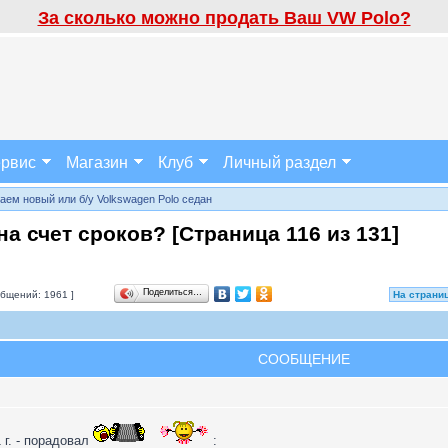
За сколько можно продать Ваш VW Polo?
рвис
Магазин
Клуб
Личный раздел
аем новый или б/у Volkswagen Polo седан
на счет сроков? [Страница
116
из
131
]
Поделиться…
бщений: 1961 ]
На страни
СООБЩЕНИЕ
 г. - порадовал
: