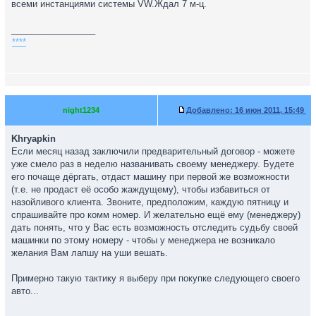
всеми инстанциями системы VW.Ждал 7 м-ц.
_________________
****
night1234
Добавлено:
16 июн 2011, 15:49
Khryapkin
Если месяц назад заключили предварительный договор - можете
уже смело раз в неделю названивать своему менеджеру. Будете
его почаще дёргать, отдаст машину при первой же возможности
(т.е. не продаст её особо жаждущему), чтобы избавиться от
назойливого клиента. Звоните, предположим, каждую пятницу и
спрашивайте про комм номер. И желательно ещё ему (менеджеру)
дать понять, что у Вас есть возможность отследить судьбу своей
машинки по этому номеру - чтобы у менеджера не возникало
желания Вам лапшу на уши вешать.
Примерно такую тактику я выберу при покупке следующего своего
авто...