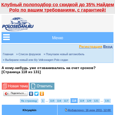
Клубный полоподбор со скидкой до 35% Найдем
Polo по вашим требованиям, с гарантией!
Меню
Регистрация
Вход
Главная
» Список форумов
» Покупаем новый автомобиль
» Выбираем новый или б/у Volkswagen Polo седан
А кому-нибудь уже отзванивались на счет сроков?
[Страница
118
из
131
]
Поделиться…
118
На страницу
1
...
115
116
117
119
120
121
...
131
Khryapkin
Добавлено:
16 июн 2011, 12:00