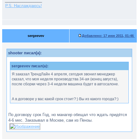
_________________
P.S. Наслаждаюсь!
sergeevev
Добавлено:
17 июн 2011, 01:46
shooter писал(а):
sergeevev писал(а):
Я заказал ТрендЛайн 4 апреля, сегодня звонил менеджер
сказал, что моя неделя производства 34-ая (конец августа),
после сборки через 3-4 недели машина будет в автосалоне.
А в договоре у вас какой срок стоит?:) Вы из какого города?:)
По договору срок Год, но манагер обещал что ждать придётся
4-6 мес. Заказывал в Москве, сам из Пензы.