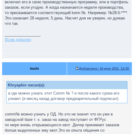
включил его в свою производственную программу, или в портфель
заказов, если угодно. А когда назначается неделя производства,
то присваивается соответствующий kenn №. Например: №28-5-****.
Это означает 28 неделя, 5 день. Насчет дня не уверен, но думаю
что так.
_________________
Всем доволен
tischt
Добавлено:
16 июн 2011, 12:20
Khryapkin писал(а):
а где можно узнать этот Comm № ? и после какого срока его
узнают (я месяц назад договор предварительный подписал).
comm№ можно узнать у ОД. Но это не значит что он уже в
заводской базе т. к. заказ на завод поступает от ФГРус
по мере вновь открывающихся квот .Дилер принимает заказов
болше выделенных ему квот.Это из опыта общения со