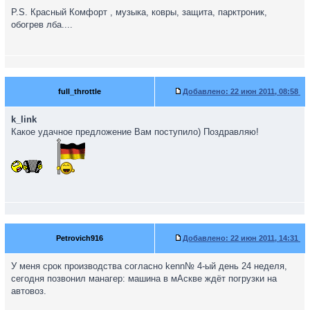
P.S. Красный Комфорт , музыка, ковры, защита, парктроник,
обогрев лба....
full_throttle
Добавлено:
22 июн 2011, 08:58
k_link
Какое удачное предложение Вам поступило) Поздравляю!
Petrovich916
Добавлено:
22 июн 2011, 14:31
У меня срок производства согласно kenn№ 4-ый день 24 неделя,
сегодня позвонил манагер: машина в мАскве ждёт погрузки на
автовоз.