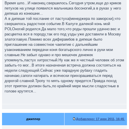
Время шло...И наконец свершилось.Сегодня утром,еще до криков
голубем белым.Пришедший ответ заставил меня приунынеться:
петухов на улице появился мальчишка босоногий,а в руках у него
"Мил человек,конь Вашь быстроногий еще пока не готов,по
депеша из конюшни...
вине нам неведомой....Ожидайте повторной челобитной не
А в дипеше той послание от пастуха(менеджера по заморски),что
ранее недели 21ой"....
свершилось радостное событие.В Калуге далекой конь мой
Ну что же подумал я.Значит такова судьба моя,безлошадная...
POLOногий родился.Да мало того,что роды прошли удачно:вес и
Время шло...Я ставил зарубки на дубе красивом,что рос во
расцветка вся в породу,так его под узды уже доставили в Москву
дворе избы моей расписной.Радостно поглядывал на иных
златоглавую.Помимо всех диферамбов в дипеше было
богатырей,всадников,всадниц и даже крох-наездников мывших
приглашение на совместное чаепитие с дальнейшим
и кормивших своих коней на улицах родного города...Как горды
узакониванием передачи коня богатырского лично в руки мои
они были и счастливы.
славные.Не забыл однако и про мешочек денежек
Тем временем зарубки на дубе указали мне приход недели
упомянуть,пастух хитростный.Ну как же я честный человек об этом
21ой по заморскому календарю и я в очередной раз собрав всю
забыть-то мог...В итоге назначеная встреча должна состояться на
таллерантность в узду,вспомнив все великие труды
недели следующей.Сейчас уже парадную рубаху гладить
Карнеги,помедитировав,выстроив разговор нашь с продавцом
начинаю,сапоги натирать и всячески прихорашиваться перед
по телефону набрал заветный номер...
дорогой славной.Тропу то мять одному придется.Правда поход
"К сожалению Ваш POLOногий конь еще не в полной
этот приятен должен быть,по крайней мере мысли сладостные в
комплектации"-неувереным голосом молвел супостат
голове крутятся...
этакий...Ничего более конкретного сказать не могу,но
обещаю,даже клянусь,что будет он скакать под Вами в самый
жаркий месяц года этого....Тоесть за пол года до
апокалипсиса,подумал я....Но делать было
нечего,распрощался я с негодником этим и побрел грустно в
сторону дома своего,по тротуару,обгоняемый жеребцами
джиппер
Добавлено:
17 июн 2011, 16:45
прекрасными....