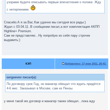
узорами будете описывать первые впечатления о полике. Жду
с нетерпением.
Спасибо.А я за Вас.Как удачно мы сегодня все рады:)
Ждал с 03.04.11..В сообщении писал,а вот комплектация АКПП
Highline+ Premium.
Сам не представляю...Ну попробую из себя пару строчек
выдавить:)
КЭП
Добавлено:
17 июн 2011, 20:41
sergeevev писал(а):
По договору срок Год, но манагер обещал что ждать придётся
4-6 мес. Заказывал в Москве, сам из Пензы.
у меня такой же договор и манагер также обещал...пока жду