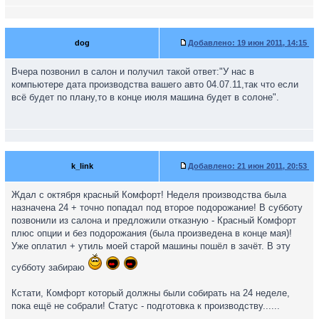
dog
Добавлено:
19 июн 2011, 14:15
Вчера позвонил в салон и получил такой ответ:"У нас в
компьютере дата производства вашего авто 04.07.11,так что если
всё будет по плану,то в конце июля машина будет в солоне".
k_link
Добавлено:
21 июн 2011, 20:53
Ждал с октября красный Комфорт! Неделя производства была
назначена 24 + точно попадал под второе подорожание! В субботу
позвонили из салона и предложили отказную - Красный Комфорт
плюс опции и без подорожания (была произведена в конце мая)!
Уже оплатил + утиль моей старой машины пошёл в зачёт. В эту
субботу забираю
Кстати, Комфорт который должны были собирать на 24 неделе,
пока ещё не собрали! Статус - подготовка к производству......