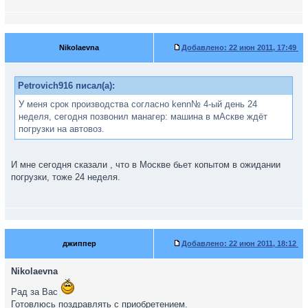
Nikolaevna
Добавлено:
22 июн 2011, 17:49
Petrovich916 писал(а):
У меня срок производства согласно kenn№ 4-ый день 24
неделя, сегодня позвонил манагер: машина в мАскве ждёт
погрузки на автовоз.
И мне сегодня сказали , что в Москве бьет копытом в ожидании
погрузки, тоже 24 неделя.
джиппер
Добавлено:
22 июн 2011, 18:12
Nikolaevna
Рад за Вас
Готовлюсь поздравлять с приобретением.