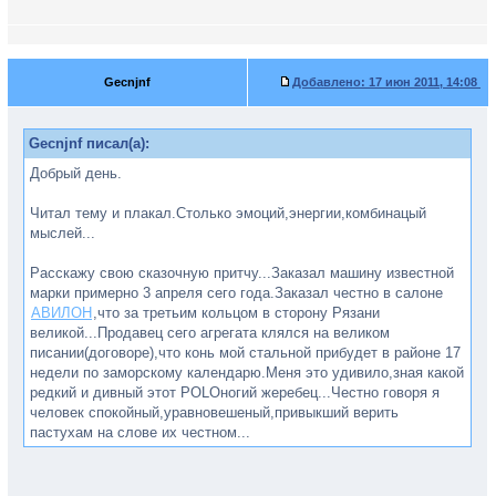
Gecnjnf
Добавлено:
17 июн 2011, 14:08
Gecnjnf писал(а):
Добрый день.
Читал тему и плакал.Столько эмоций,энергии,комбинацый
мыслей...
Расскажу свою сказочную притчу...Заказал машину известной
марки примерно 3 апреля сего года.Заказал честно в салоне
АВИЛОН
,что за третьим кольцом в сторону Рязани
великой...Продавец сего агрегата клялся на великом
писании(договоре),что конь мой стальной прибудет в районе 17
недели по заморскому календарю.Меня это удивило,зная какой
редкий и дивный этот POLOногий жеребец...Честно говоря я
человек спокойный,уравновешеный,привыкший верить
пастухам на слове их честном...
Пришел тот долгожданный час и грянула неделя 17ая.Я
принялся писать депеши,продовцу акоянному и отсылать их с