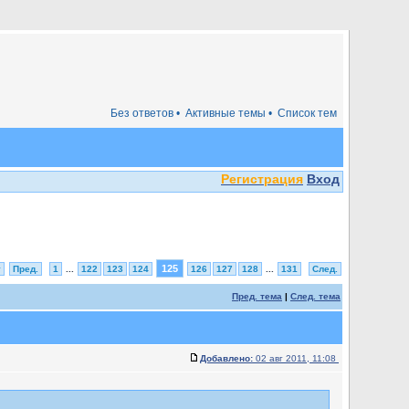
Без ответов •
Активные темы •
Список тем
Регистрация
Вход
125
у
Пред.
1
...
122
123
124
126
127
128
...
131
След.
Пред. тема
|
След. тема
Добавлено:
02 авг 2011, 11:08