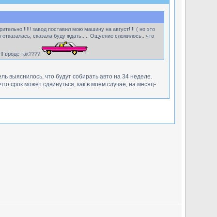
тельно!!!!!! завод поставил мою машину на август!!!! ( но это
отказалась, сказала буду ждать..... Ощуение сложилось.. что
!!! вроде так????
ель выяснилось, что будут собирать авто на 34 неделе.
то срок может сдвинуться, как в моем случае, на месяц-