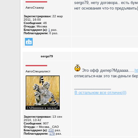
sergo79, нету договора.. есть бу
АвтоСтажер
нет основания что-то предъявить(
Зарегистрирован:
22 мар
2011, 16:00
Сообщения:
46
Откуда:
Москва
Благодарил (а):
1
раз.
Поблагодарили:
0 раз.
sergo79
Это офф дилер?Мдаааа.....
h
АвтоСпециалист
отписаться-как это так-деньги бе
_________________
В остальном все отлично)))
Зарегистрирован:
13 сен
2010, 13:42
Сообщения:
907
Откуда:
г Москва._САО
Благодарил (а):
210
раз.
Поблагодарили:
179
раз.