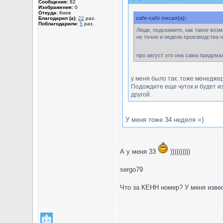
Сообщения:
82
Изображения:
0
Откуда:
Киев
cafe-cafe писал(а):
Благодарил (а):
22
раз.
Поблагодарили:
5
раз.
Люди, подскажите, как такое возмо
не точно и недели проезводства н
про август это она сама придумал
у меня было так: тоже менеджер
Подождите еще чуток и будет из
другой.
У меня тоже 34 неделя =)
А у меня 33
))))))))))
sergo79
Что за КЕНН номер? У меня извес