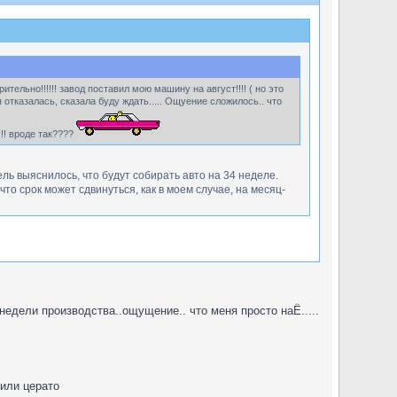
тельно!!!!!! завод поставил мою машину на август!!!! ( но это
отказалась, сказала буду ждать..... Ощуение сложилось.. что
!!! вроде так????
ель выяснилось, что будут собирать авто на 34 неделе.
то срок может сдвинуться, как в моем случае, на месяц-
 недели производства..ощущение.. что меня просто наЁ.....
 или церато