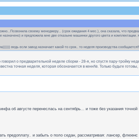
жно...Позвонила своему менеджеру... (срок ожидания 4 мес.), она сказала, что предвари
е назначено) и предложила мне две отказыне машинки другого цвета и комплектации. я 
а)))))) ведь если завод назначает какой-то срок.. то неделя производства сообщается!
 говорил о предварительной неделе сборки - 28-я, но спустя пару-тройку нед
вестна точная неделя, которая обозначается в кенн№. Только будьте готовы, ч
 инфа об августе перенеслась на сентябрь... и тоже без указания точной
рать предоплату.. и забыть о поло седан, рассматривая: лансер, флюенс