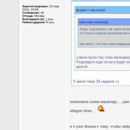
Зарегистрирован:
22 мар
2011, 16:00
форест писал(а):
Сообщения:
46
Откуда:
Москва
Благодарил (а):
1
раз.
cafe-cafe писал(а):
Поблагодарили:
0 раз.
Люди, подскажите, как такое возмо
не точно и недели проезводства н
про август это она сама придумал
у меня было так: тоже менеджер
Подождите еще чуток и будет из
другой.
У меня тоже 34 неделя =)
позвонила снова манагеру.... уже
обидно блин....
и я уже близка к тому, чтобы заб