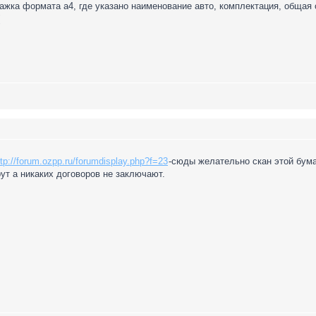
мажка формата а4, где указано наименование авто, комплектация, общая с
ttp://forum.ozpp.ru/forumdisplay.php?f=23
-сюды желательно скан этой бума
рут а никаких договоров не заключают.