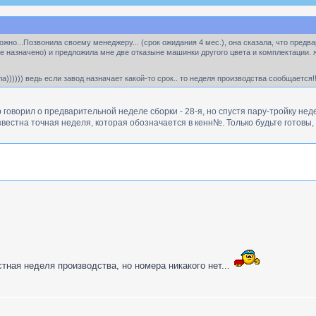
жно...Позвонила своему менеджеру... (срок ожидания 4 мес.), она сказала, что предвари
е назначено) и предложила мне две отказыне машинки другого цвета и комплектации. я 
а)))))) ведь если завод назначает какой-то срок.. то неделя производства сообщается!
 говорил о предварительной неделе сборки - 28-я, но спустя пару-тройку нед
вестна точная неделя, которая обозначается в кенн№. Только будьте готовы, ч
тная неделя производства, но номера никакого нет...