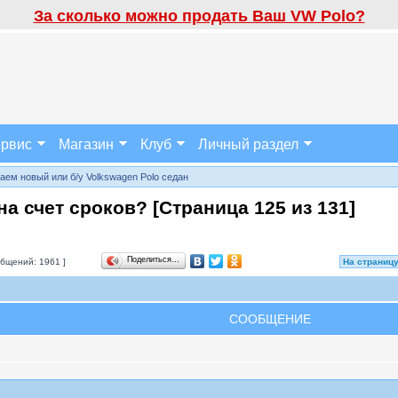
За сколько можно продать Ваш VW Polo?
рвис
Магазин
Клуб
Личный раздел
аем новый или б/у Volkswagen Polo седан
на счет сроков? [Страница
125
из
131
]
Поделиться…
бщений: 1961 ]
На страниц
СООБЩЕНИЕ