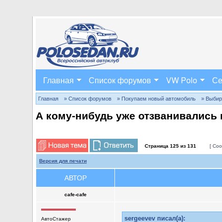
Главная
Список форумов
VW Polo
Се
Главная
» Список форумов
» Покупаем новый автомобиль
» Выбир
А кому-нибудь уже отзванивались 
Страница
125
из
131
[ Соо
Версия для печати
АВТОР
cafe-cafe
sergeevev писал(а):
АвтоСтажер