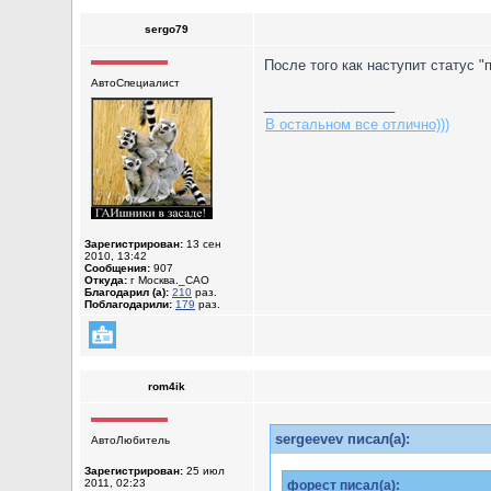
sergo79
После того как наступит статус 
АвтоСпециалист
_________________
В остальном все отлично)))
Зарегистрирован:
13 сен
2010, 13:42
Сообщения:
907
Откуда:
г Москва._САО
Благодарил (а):
210
раз.
Поблагодарили:
179
раз.
rom4ik
sergeevev писал(а):
АвтоЛюбитель
Зарегистрирован:
25 июл
2011, 02:23
форест писал(а):