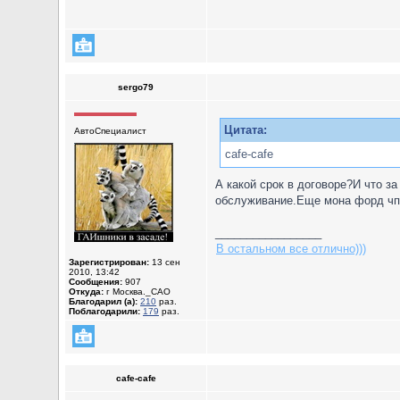
sergo79
Цитата:
АвтоСпециалист
cafe-cafe
А какой срок в договоре?И что з
обслуживание.Еще мона форд чпо
_________________
В остальном все отлично)))
Зарегистрирован:
13 сен
2010, 13:42
Сообщения:
907
Откуда:
г Москва._САО
Благодарил (а):
210
раз.
Поблагодарили:
179
раз.
cafe-cafe