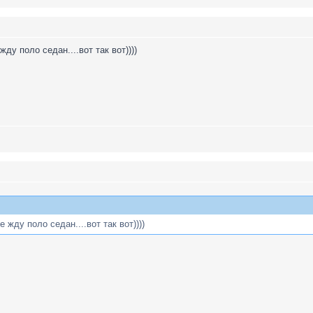
ду поло седан....вот так вот))))
жду поло седан....вот так вот))))