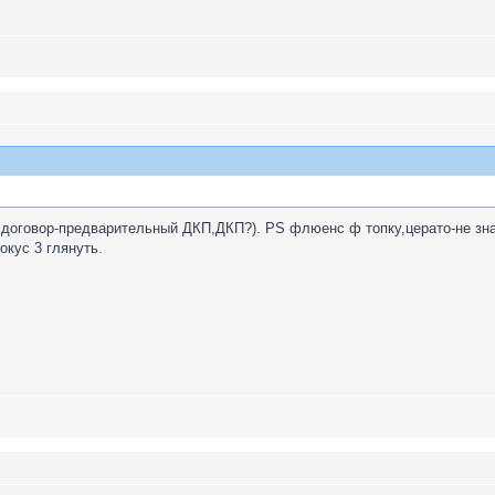
а договор-предварительный ДКП,ДКП?). PS флюенс ф топку,церато-не зн
кус 3 глянуть.