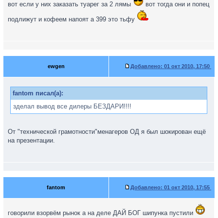
вот если у них заказать туарег за 2 лямы
вот тогда они и попец
подлижут и кофеем напоят а 399 это тьфу
ewgen
Добавлено:
01 окт 2010, 17:50
fantom писал(а):
зделал вывод все дилеры БЕЗДАРИ!!!!
От "технической грамотности"менагеров ОД я был шокирован ещё
на презентации.
fantom
Добавлено:
01 окт 2010, 17:55
говорили взорвём рынок а на деле ДАЙ БОГ шипунка пустили