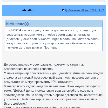
AlexxPro
Добавлено:
02 окт 2010, 11:47
Nimir писал(а):
night1234
хм..молодец. У нас в договоре срок до конца года с
возможным изменением в любое время цены и поставки
дилером. Даже если быковать идти в салон пошлют ссылаясь
на договор в котором по сути кроме наших обязательств по
покупке авто нет ничего. Противно.
Договора видимо у всех разные, поэтому не стоит так
безапеляционно за всех говорить.
У меня например срок жесткий - до 5 декабря. Дпльше пени пойдут
с салона за каждый просроченный день, хотя по договору они в
результате не могут превысить 10% стоимости.
Манагер почти кадую неделю звонит уже. Пока кадый раз одно и
тоже: "Добрый день, к сожалению ваш автомобиль еще не в
производстве. Но не волнуйтесь в сроки договора мы обязательно
уложимся. Наиболее вероятный срок - вторая половина ноября.
Всего доброго."
Хотя и не слишком радостная инфа, но имхо любая