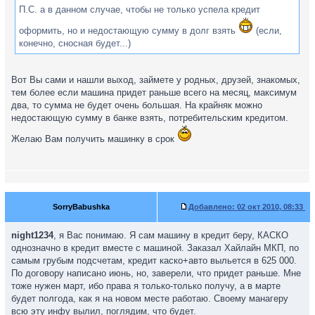
П.С. а в данном случае, чтобы не только успела кредит
оформить, но и недостающую сумму в долг взять
(если,
конечно, сносная будет...)
Вот Вы сами и нашли выход, займете у родных, друзей, знакомых,
тем более если машина придет раньше всего на месяц, максимум
два, то сумма не будет очень большая. На крайняк можно
недостающую сумму в банке взять, потребительским кредитом.
Желаю Вам получить машинку в срок
SorryBabushka
Добавлено:
02 окт 2010, 08:33
night1234
, я Вас понимаю. Я сам машину в кредит беру, КАСКО
однозначно в кредит вместе с машиной. Заказал Хайлайн МКП, по
самым грубым подсчетам, кредит каско+авто выльется в 625 000.
По договору написано июнь, но, заверели, что придет раньше. Мне
тоже нужен март, ибо права я только-только получу, а в марте
будет полгода, как я на новом месте работаю. Своему манагеру
всю эту инфу вылил, поглядим, что будет.