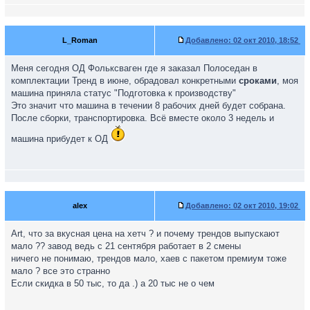
L_Roman
Добавлено:
02 окт 2010, 18:52
Меня сегодня ОД Фольксваген где я заказал Полоседан в
комплектации Тренд в июне, обрадовал конкретными
сроками
, моя
машина приняла статус "Подготовка к производству"
Это значит что машина в течении 8 рабочих дней будет собрана.
После сборки, транспортировка. Всё вместе около 3 недель и
машина прибудет к ОД
alex
Добавлено:
02 окт 2010, 19:02
Art, что за вкусная цена на хетч ? и почему трендов выпускают
мало ?? завод ведь с 21 сентября работает в 2 смены
ничего не понимаю, трендов мало, хаев с пакетом премиум тоже
мало ? все это странно
Если скидка в 50 тыс, то да .) а 20 тыс не о чем
_________________