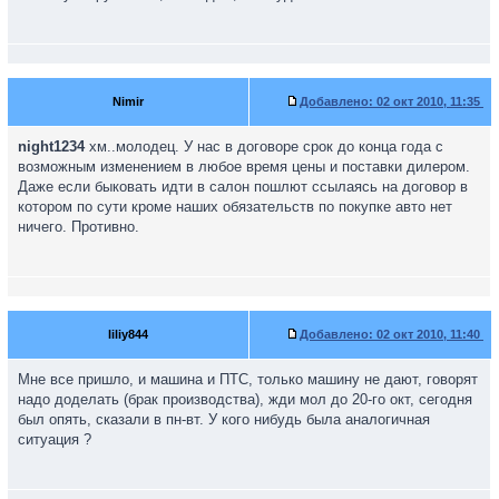
Nimir
Добавлено:
02 окт 2010, 11:35
night1234
хм..молодец. У нас в договоре срок до конца года с
возможным изменением в любое время цены и поставки дилером.
Даже если быковать идти в салон пошлют ссылаясь на договор в
котором по сути кроме наших обязательств по покупке авто нет
ничего. Противно.
liliy844
Добавлено:
02 окт 2010, 11:40
Мне все пришло, и машина и ПТС, только машину не дают, говорят
надо доделать (брак производства), жди мол до 20-го окт, сегодня
был опять, сказали в пн-вт. У кого нибудь была аналогичная
ситуация ?