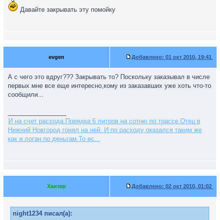
Давайте закрывать эту помойку
evgen
Добавлено:
01 окт 2010, 19:41
А с чего это вдруг??? Закрывать то? Поскольку заказывал в числе
первых мне все еще интересно,кому из заказавших уже хоть что-то
сообщили...
_________________
И на счет расхода.Порядка 6 литров на сотню по трассе.Отец в
Нижний Новгород гонял на ней. И по расходу оказался таким же
как и логан по деньгам.То ес...
Хантер
Добавлено:
02 окт 2010, 01:02
night1234 писал(а):