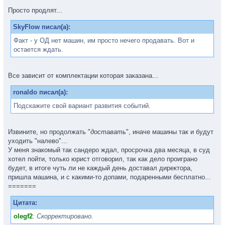
Просто продлят...
SkyFlow писал(а):
Факт - у ОД нет машин, им просто нечего продавать. Вот и
остается ждать.
Все зависит от комплектации которая заказана...
ronaldo писал(а):
Подскажите свой вариант развития событий.
Извините, но продолжать "
доставать
", иначе машины так и будут
уходить "налево"...
У меня знакомый так сандеро ждал, просрочка два месяца, в суд
хотел пойти, только юрист отговорил, так как дело проиграно
будет, в итоге чуть ли не каждый день доставал директора,
пришла машина, и с какими-то допами, подаренными бесплатно...
=======
Цитата:
olegf2
:
Скорректировано.