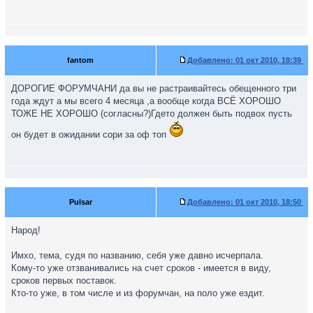
fantom
Добавлено:
01 окт 2010, 18:39
ДОРОГИЕ ФОРУМЧАНИ да вы не растраивайтесь обещенного три
года ждут а мы всего 4 месяца ,а вообще когда ВСЁ ХОРОШО
ТОЖЕ НЕ ХОРОШО (согласны?)Гдето должен быть подвох пусть
он будет в ожидании сори за оф топ
Pulsar
Добавлено:
01 окт 2010, 18:50
Народ!
Имхо, тема, судя по названию, себя уже давно исчерпала.
Кому-то уже отзванивались на счет сроков - имеется в виду,
сроков первых поставок.
Кто-то уже, в том числе и из форумчан, на поло уже ездит.