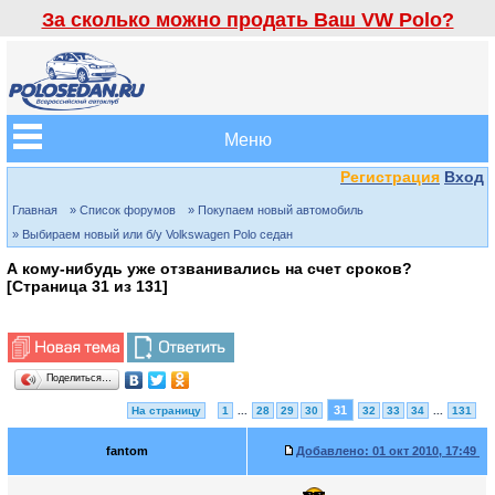
За сколько можно продать Ваш VW Polo?
Меню
Регистрация
Вход
Главная
» Список форумов
» Покупаем новый автомобиль
» Выбираем новый или б/у Volkswagen Polo седан
А кому-нибудь уже отзванивались на счет сроков?
[Страница
31
из
131
]
Поделиться…
31
На страницу
1
...
28
29
30
32
33
34
...
131
fantom
Добавлено:
01 окт 2010, 17:49