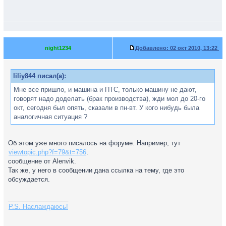
night1234
Добавлено:
02 окт 2010, 13:22
liliy844 писал(а):
Мне все пришло, и машина и ПТС, только машину не дают,
говорят надо доделать (брак производства), жди мол до 20-го
окт, сегодня был опять, сказали в пн-вт. У кого нибудь была
аналогичная ситуация ?
Об этом уже много писалось на форуме. Например, тут
viewtopic.php?f=79&t=756
.
сообщение от Alenvik.
Так же, у него в сообщении дана ссылка на тему, где это
обсуждается.
_________________
P.S. Наслаждаюсь!