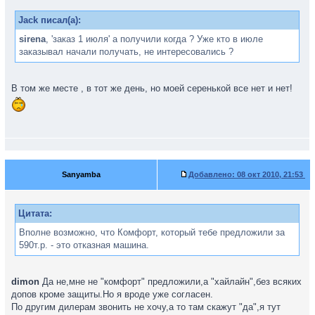
Jack писал(а):
sirena
, 'заказ 1 июля' а получили когда ? Уже кто в июле
заказывал начали получать, не интересовались ?
В том же месте , в тот же день, но моей серенькой все нет и нет!
Sanyаmba
Добавлено:
08 окт 2010, 21:53
Цитата:
Вполне возможно, что Комфорт, который тебе предложили за
590т.р. - это отказная машина.
dimon
Да не,мне не "комфорт" предложили,а "хайлайн",без всяких
допов кроме защиты.Но я вроде уже согласен.
По другим дилерам звонить не хочу,а то там скажут "да",я тут