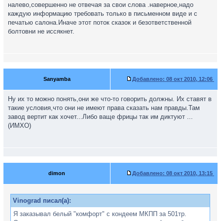
налево,совершенно не отвечая за свои слова .наверное,надо
каждую информацию требовать только в письменном виде и с
печатью салона.Иначе этот поток сказок и безответственной
болтовни не иссякнет.
Sanyаmba
Добавлено:
08 окт 2010, 12:06
Ну их то можно понять,они же что-то говорить должны. Их ставят в
такие условия,что они не имеют права сказать нам правды.Там
завод вертит как хочет...Либо ваще фрицы так им диктуют ...
(ИМХО)
dimon
Добавлено:
08 окт 2010, 13:15
Vinograd писал(а):
Я заказывал белый "комфорт" с кондеем МКПП за 501тр.