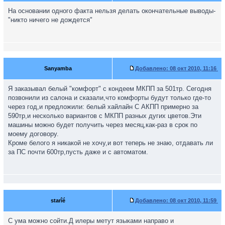
На основании одного факта нельзя делать окончательные выводы-
"никто ничего не дождется"
Sanyаmba
Добавлено:
08 окт 2010, 11:16
Я заказывал белый "комфорт" с кондеем МКПП за 501тр. Сегодня
позвонили из салона и сказали,что комфорты будут только где-то
через год,и предложили: белый хайлайн С АКПП примерно за
590тр,и несколько вариантов с МКПП разных дугих цветов.Эти
машины можно будет получить через месяц,как-раз в срок по
моему договору.
Кроме белого я никакой не хочу,и вот теперь не знаю, отдавать ли
за ПС почти 600тр,пусть даже и с автоматом.
starîé
Добавлено:
08 окт 2010, 11:59
С ума можно сойти.Д илеры метут языками направо и