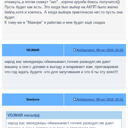
откажусь,а потом скажут "нет"...короче
ерунда
боюсь получится))
Пусть будет как есть. Это когда был выбор на АКПП было жалко
бабла,хотя и хоелось. А когда выбора практически нет,то пусть она
будет.
К тому-же в "Мажоре" я работаю,и мне будет ещё скидка
VDJMAR
Добавлено:
08 окт 2010, 23:18
народ вас менеджеры обманывают,точнее разводят,им дают
машину а они с допами в выгоду и впаривают вам ,приговаривая
что год ждать будите -это для запугивания и что б ты эту взял!!!
Steelone
Добавлено:
08 окт 2010, 23:31
VDJMAR писал(а):
народ вас менеджеры обманывают,точнее разводят,им дают