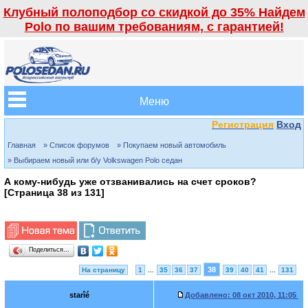
Клубный полоподбор со скидкой до 35% Найдем
Polo по вашим требованиям, с гарантией!
Меню
Регистрация
Вход
Главная
» Список форумов
» Покупаем новый автомобиль
» Выбираем новый или б/у Volkswagen Polo седан
А кому-нибудь уже отзванивались на счет сроков?
[Страница
38
из
131
]
Поделиться…
38
На страницу
1
...
35
36
37
39
40
41
...
131
starîé
Добавлено:
08 окт 2010, 11:05