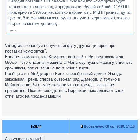
Сегодня позвонили из салона и сказали,что комфорты будут
только где-то через год,и предложили: белый хайлайн С АКПП
примерно за 590тр,и несколько вариантов с МКПП разных дугих
цветов.Эти машины можно будет получить через месяц,как-раз
в срок по моему договору.
......
Vinograd
, попробуй получить инфу у других дилеров про
поставки"комфортов".
Вполне возможно, что Комфорт, который тебе предложили за
590т.р. - это отказная машина. а Манагеру нужно машину спихнуть
срочником, вот он тебя на понт решил взять.
Вообще этот Мейджор на Риге- своеобразный дилер. Я когда
заказывал Тренд, сперва обзвонил ряд Дилеров. И только в
Мейджоре на Риге, мне сказали что на тренды заказы не
принимают. Похоже соседство с Барвихой, накладывает свой
отпечаток на продажи машин
Iri$k@
Добавлено:
08 окт 2010, 14:16
Ага узнаешь у них!!!