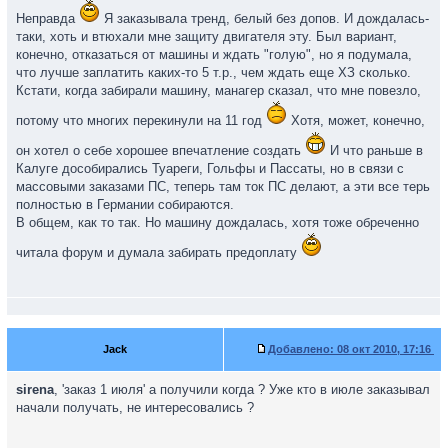
Неправда
Я заказывала тренд, белый без допов. И дождалась-
таки, хоть и втюхали мне защиту двигателя эту. Был вариант,
конечно, отказаться от машины и ждать "голую", но я подумала,
что лучше заплатить каких-то 5 т.р., чем ждать еще ХЗ сколько.
Кстати, когда забирали машину, манагер сказал, что мне повезло,
потому что многих перекинули на 11 год
Хотя, может, конечно,
он хотел о себе хорошее впечатление создать
И что раньше в
Калуге дособирались Туареги, Гольфы и Пассаты, но в связи с
массовыми заказами ПС, теперь там ток ПС делают, а эти все терь
полностью в Германии собираются.
В общем, как то так. Но машину дождалась, хотя тоже обреченно
читала форум и думала забирать предоплату
Jack
Добавлено:
08 окт 2010, 17:16
sirena
, 'заказ 1 июля' а получили когда ? Уже кто в июле заказывал
начали получать, не интересовались ?