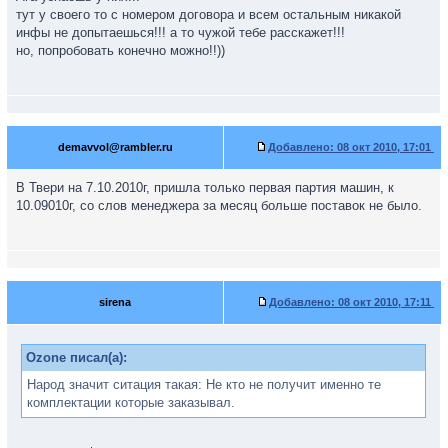
тут у своего то с номером договора и всем остальным никакой
инфы не допытаешься!!! а то чужой тебе расскажет!!!
но, попробовать конечно можно!!))
demavvol@rambler.ru
Добавлено:
08 окт 2010, 17:01
В Твери на 7.10.2010г, пришла только первая партия машин, к
10.09010г, со слов менеджера за месяц больше поставок не было.
sirena
Добавлено:
08 окт 2010, 17:11
Ozone писал(а):
Народ значит ситация такая: Не кто не получит именно те
комплектации которые заказывал.