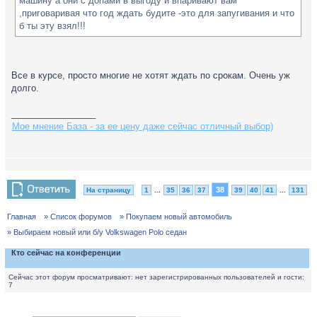
машину а они с допами в выгоду и впаривают вам
,приговаривая что год ждать будите -это для запугивания и что
б ты эту взял!!!
Все в курсе, просто многие не хотят ждать по срокам. Очень уж
долго.
_________________
Мое мнение База - за ее цену даже сейчас отличный выбор)
38
На страницу
1
...
35
36
37
39
40
41
...
131
Главная
» Список форумов
» Покупаем новый автомобиль
» Выбираем новый или б/у Volkswagen Polo седан
Кто сейчас на конференции
Сейчас этот форум просматривают: нет зарегистрированных пользователей и гости:
7