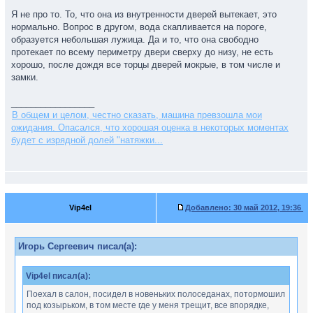
Я не про то. То, что она из внутренности дверей вытекает, это
нормально. Вопрос в другом, вода скапливается на пороге,
образуется небольшая лужица. Да и то, что она свободно
протекает по всему периметру двери сверху до низу, не есть
хорошо, после дождя все торцы дверей мокрые, в том числе и
замки.
_________________
В общем и целом, честно сказать, машина превзошла мои
ожидания. Опасался, что хорошая оценка в некоторых моментах
будет с изрядной долей "натяжки...
Vip4el
Добавлено:
30 май 2012, 19:36
Игорь Сергеевич писал(а):
Vip4el писал(а):
Поехал в салон, посидел в новеньких полоседанах, потормошил
под козырьком, в том месте где у меня трещит, все впорядке,