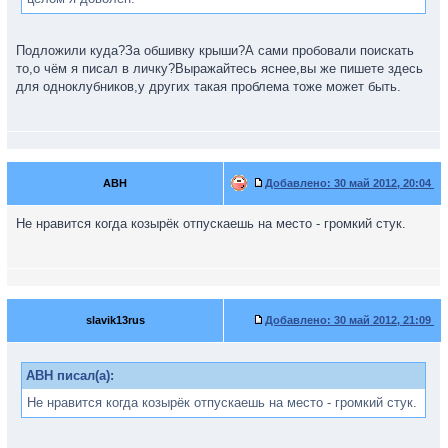
Подложили куда?За обшивку крыши?А сами пробовали поискать
то,о чём я писал в личку?Выражайтесь яснее,вы же пишете здесь
для одноклубников,у других такая проблема тоже может быть.
ABH
Добавлено:
30 май 2012, 20:04
Не нравится когда козырёк отпускаешь на место - громкий стук.
slavik13rus
Добавлено:
30 май 2012, 21:09
ABH писал(а):
Не нравится когда козырёк отпускаешь на место - громкий стук.