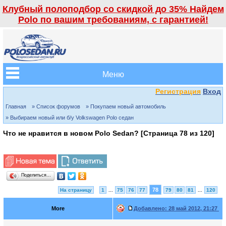
Клубный полоподбор со скидкой до 35% Найдем
Polo по вашим требованиям, с гарантией!
Меню
Регистрация
Вход
Главная
» Список форумов
» Покупаем новый автомобиль
» Выбираем новый или б/у Volkswagen Polo седан
Что не нравится в новом Polo Sedan? [Страница
78
из
120
]
Поделиться…
78
На страницу
1
...
75
76
77
79
80
81
...
120
More
Добавлено:
28 май 2012, 21:27