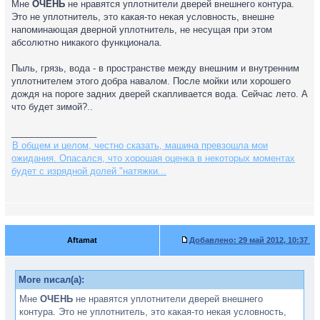
Мне
ОЧЕНЬ
не нравятся уплотнители дверей внешнего контура.
Это не уплотнитель, это какая-то некая условность, внешне
напоминающая дверной уплотнитель, не несущая при этом
абсолютно никакого функционала.
Пыль, грязь, вода - в пространстве между внешним и внутренним
уплотнителем этого добра навалом. После мойки или хорошего
дождя на пороге задних дверей скапливается вода. Сейчас лето. А
что будет зимой?..
_________________
В общем и целом, честно сказать, машина превзошла мои
ожидания. Опасался, что хорошая оценка в некоторых моментах
будет с изрядной долей "натяжки...
Aftamat
Добавлено:
29 май 2012, 10:37
More писал(а):
Мне
ОЧЕНЬ
не нравятся уплотнители дверей внешнего
контура. Это не уплотнитель, это какая-то некая условность,