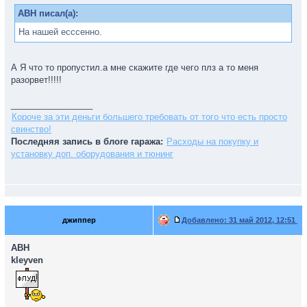
ABH писал(а):
На нашей есссенно.
А Я что то пропустил.а мне скажите где чего плз а то меня
разорвет!!!!!
_________________
Короче за эти деньги большего требовать от того что есть просто
свинство!
Последняя запись в блоге гаража:
Расходы на покупку и
установку доп. оборудования и тюнинг
джиппер
Добавлено:
31 май 2012, 12:51
ABH
kleyven