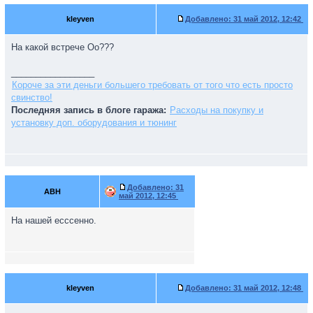
kleyven
Добавлено:
31 май 2012, 12:42
На какой встрече Оо???
_________________
Короче за эти деньги большего требовать от того что есть просто
свинство!
Последняя запись в блоге гаража:
Расходы на покупку и
установку доп. оборудования и тюнинг
Добавлено:
31
ABH
май 2012, 12:45
На нашей есссенно.
kleyven
Добавлено:
31 май 2012, 12:48