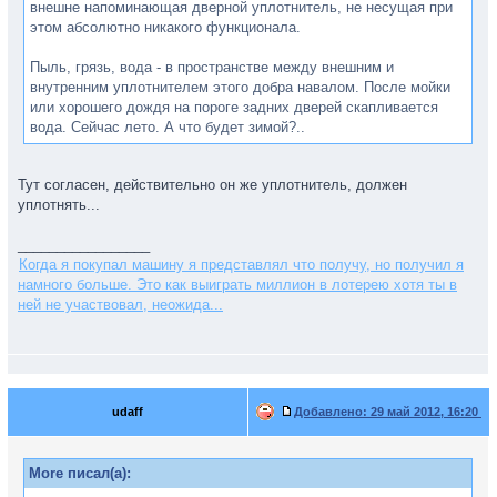
внешне напоминающая дверной уплотнитель, не несущая при
этом абсолютно никакого функционала.
Пыль, грязь, вода - в пространстве между внешним и
внутренним уплотнителем этого добра навалом. После мойки
или хорошего дождя на пороге задних дверей скапливается
вода. Сейчас лето. А что будет зимой?..
Тут согласен, действительно он же уплотнитель, должен
уплотнять...
_________________
Когда я покупал машину я представлял что получу, но получил я
намного больше. Это как выиграть миллион в лотерею хотя ты в
ней не участвовал, неожида...
udaff
Добавлено:
29 май 2012, 16:20
More писал(а):