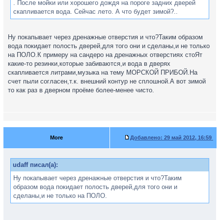
. После мойки или хорошего дождя на пороге задних дверей
скапливается вода. Сейчас лето. А что будет зимой?..
Ну покапывает через дренажные отверстия и что?Таким образом
вода покидает полость дверей,для того они и сделаны,и не только
на ПОЛО.К примеру на сандеро на дренажных отверстиях стоЯт
какие-то резинки,которые забиваются,и вода в дверях
скапливается литрами,музыка на тему МОРСКОЙ ПРИБОЙ.На
счет пыли согласен,т.к. внешний контур не сплошной.А вот зимой
то как раз в дверном проёме более-менее чисто.
More
Добавлено:
29 май 2012, 16:59
udaff писал(а):
Ну покапывает через дренажные отверстия и что?Таким
образом вода покидает полость дверей,для того они и
сделаны,и не только на ПОЛО.