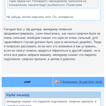
таких звуков нет. Поговорил с менеджером, записался на
понедельник, сказали будут разбираться. Посмотрим..
Не забудь потом озвучить итог. Оч. интересно.
Сегодня был у оф.дилера, менеджер попросил
продемонстрировать, сели покатались, как назло сверчки были не
очень сильные, вообщем сказал что шум не очень сильный, для
гарантийного случая должен быть шум в несколько дицебел. Тогда
я попросил рассказать из-за чего это возможно и как устранить,
если не смогут помочь придется обратиться в другой сервис. но в
итоге все равно забрали машину, менеджер сказал что паралон
подложили, сверчки пропали, в целом я доволен.
udaff
Добавлено:
30 май 2012, 19:52
Vip4el писал(а):
менеджер сказал что паралон подложили, сверчки пропали, в
целом я доволен.