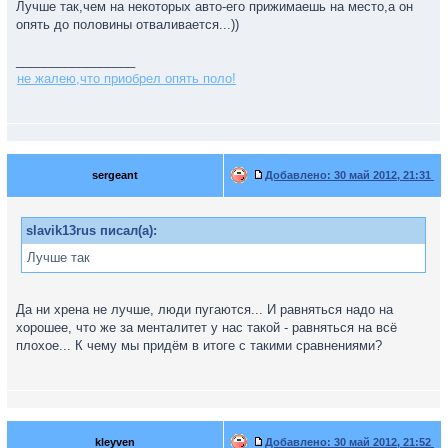
Лучше так,чем на некоторых авто-его прижимаешь на место,а он
опять до половины отваливается...))
_________________
не жалею,что приобрел опять поло!
sergeant
Добавлено:
30 май 2012, 21:31
slavik13rus писал(а):
Лучше так
Да ни хрена не лучше, люди пугаются... И равняться надо на
хорошее, что же за менталитет у нас такой - равняться на всё
плохое... К чему мы придём в итоге с такими сравнениями?
kleyven
Добавлено:
30 май 2012, 21:52