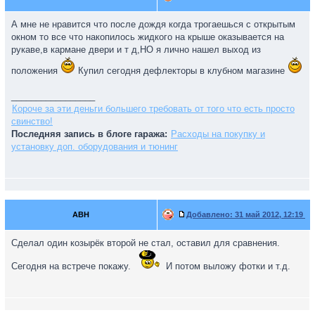
А мне не нравится что после дождя когда трогаешься с открытым
окном то все что накопилось жидкого на крыше оказывается на
рукаве,в кармане двери и т д,НО я лично нашел выход из
положения
Купил сегодня дефлекторы в клубном магазине
_________________
Короче за эти деньги большего требовать от того что есть просто
свинство!
Последняя запись в блоге гаража:
Расходы на покупку и
установку доп. оборудования и тюнинг
ABH
Добавлено:
31 май 2012, 12:19
Сделал один козырёк второй не стал, оставил для сравнения.
Сегодня на встрече покажу.
И потом выложу фотки и т.д.