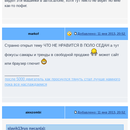
видел эти машинки в автосалоне, хотя тут никто не верит но мне
как-то пофиг.
markof
Добавлено:
11 янв 2013, 20:52
Странно открыл тему ЧТО НЕ НРАВИТСЯ В ПОЛО СЕДАН а тут
фокусы самары и тренды в свободной продаже
может сайт
или браузер глючит
_________________
после 5000 двигатель как проснулся тянуть стал лучше намного
пока все наслаждаемся
aiexzombi
Добавлено:
11 янв 2013, 20:52
slavik13rus писал(а):