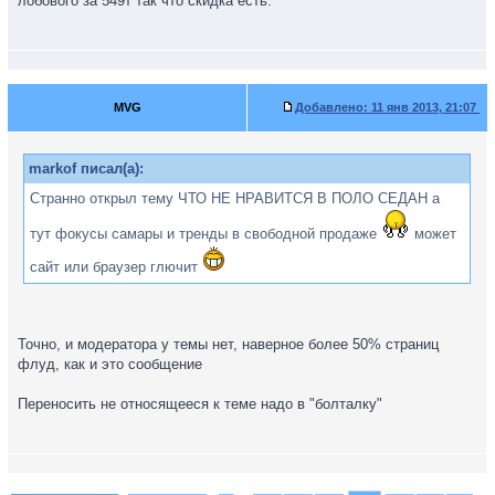
лобового за 549т так что скидка есть.
MVG
Добавлено:
11 янв 2013, 21:07
markof писал(а):
Странно открыл тему ЧТО НЕ НРАВИТСЯ В ПОЛО СЕДАН а
тут фокусы самары и тренды в свободной продаже
может
сайт или браузер глючит
Точно, и модератора у темы нет, наверное более 50% страниц
флуд, как и это сообщение
Переносить не относящееся к теме надо в "болталку"