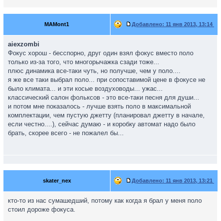
MAMont1
Добавлено:
11 янв 2013, 13:14
aiexzombi
Фокус хорош - бесспорно, друг один взял фокус вместо поло
только из-за того, что многорычажка сзади тоже...
плюс динамика все-таки чуть, но получше, чем у поло....
я же все таки выбрал поло... при сопоставимой цене в фокусе не
было климата... и эти косые воздуховоды... ужас...
классический салон фольксов - это все-таки песня для души...
и потом мне показалось - лучше взять поло в максимальной
комплектации, чем пустую джетту (планировал джетту в начале,
если честно....), сейчас думаю - и коробку автомат надо было
брать, скорее всего - не пожалел бы...
skater_nex
Добавлено:
11 янв 2013, 13:21
кто-то из нас сумашедший, потому как когда я брал у меня поло
стоил дороже фокуса.