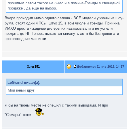
прошлым летом такого не было и в помине-Тренды в свободной
продаже , да еще на выбор.
Вчера проходил мимо одного салона - ВСЕ модели убраны из шоу-
рума, стоят одни ФПСы, штук 15, в том числе и тренды. Причина
ИМХО проста - жадные дилеры их назаказывали и не успели
продать до НГ. Теперь пытаются спихнуть хотя-бы без допов эти
прошлогодние машинки...
Олег151
Добавлено:
11 янв 2013, 14:17
LeGrand писал(а):
Мой юный друг
Я бы на твоем месте не спешил с такими выводами. И про
"Самары" тоже.