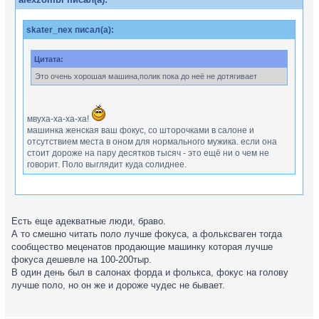
skater_nex писал(а):
Цитата:
Это очень хорошая машина,полик пока до неё не дотягивает
мвуха-ха-ха-ха!
машинка женская ваш фокус, со шторочками в салоне и
отсутствием места в оном для нормального мужика. если она
стоит дороже на пару десятков тысяч - это ещё ни о чем не
говорит. Поло выглядит куда солиднее.
Мне не интересен спор об этом... Есть вещи,с которыми глупо
спорить... Например:2+2=4,снег-белый,тонна -тяжелее
Есть еще адекватные люди, браво.
центнера,а применительно к автомобилям примерно так: приора
А то смешно читать поло лучше фокуса, а фольксваген тогда
- никогда не дотянется до поло,а поло,в свою очередь - до
сообщество меценатов продающие машинку которая лучше
фокуса,фокус никогда не станет джеттой... И в доказательство
фокуса дешевле на 100-200тыр.
всему этому - цена перечисленных моделей. Зная,что поло ни
В один день был в салонах форда и фолькса, фокус на голову
в чём не уступает фокусу,ВАГ никогда бы не продавал его на
лучше поло, но он же и дороже чудес не бывает.
сотку дешевле последнего. Дальше спорить на эту тему не
собираюсь,всех благ...