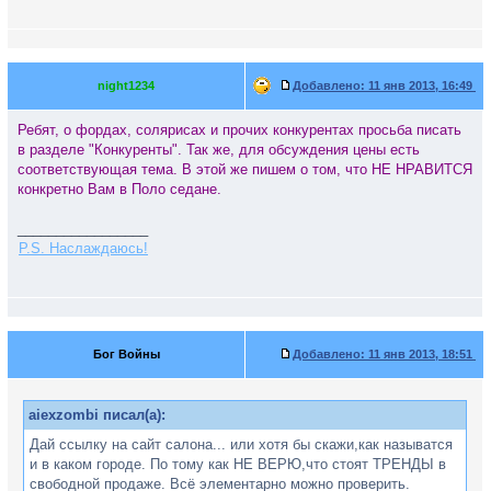
night1234
Добавлено:
11 янв 2013, 16:49
Ребят, о фордах, солярисах и прочих конкурентах просьба писать
в разделе "Конкуренты". Так же, для обсуждения цены есть
соответствующая тема. В этой же пишем о том, что НЕ НРАВИТСЯ
конкретно Вам в Поло седане.
_________________
P.S. Наслаждаюсь!
Бог Войны
Добавлено:
11 янв 2013, 18:51
aiexzombi писал(а):
Дай ссылку на сайт салона... или хотя бы скажи,как называтся
и в каком городе. По тому как НЕ ВЕРЮ,что стоят ТРЕНДЫ в
свободной продаже. Всё элементарно можно проверить.