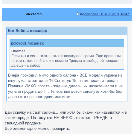
aiexzombi
Добавлено:
11 янв 2013, 16:47
Бог Войны писал(а):
polovod1 писал(а):
Dvemer
Если так и есть, то это стало в последнее время. Еще прошлым
летом такого не было и в помине-Тренды в свободной продаже ,
да еще на выбор.
Вчера проходил мимо одного салона - ВСЕ модели убраны из
шоу-рума, стоят одни ФПСы, штук 15, в том числе и тренды.
Причина ИМХО проста - жадные дилеры их назаказывали и не
успели продать до НГ. Теперь пытаются спихнуть хотя-бы без
допов эти прошлогодние машинки...
Дай ссылку на сайт салона... или хотя бы скажи,как называтся и в
каком городе. По тому как НЕ ВЕРЮ,что стоят ТРЕНДЫ в
свободной продаже.
Всё элементарно можно проверить.