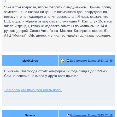
Я не в том возрасте, чтобы говорить о выдуманном. Причем прошу
заметить, я не назвал ни цен, ни возможного доп. оборудования,
потому что не подходил и не интересовался. Я лишь сказал, что
ВСЕ модели убраны из шоу-рума, стоят одни ФПСы, штук 15, в том
числе и тренды, которые издалека заметны по колпакам на 14 и
ручкам дверей. Салон Авто Ганза, Москва, Каширское шоссе, 61,
АТЦ "Москва". Оф. дилер, я у них тест-драйв год назад проходил.
slavik13rus
Добавлено:
11 янв 2013, 19:49
В нижнем Новгороде стоЯт комфорты 12 года,скидка до 522тыр!
Сам не поверил,но вчера у друга брат пригнал.
_________________
не жалею,что приобрел опять поло!
Dvemer
Добавлено:
11 янв 2013, 20:12