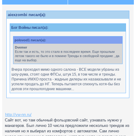
aiexzombi писал(а):
Бог Войны писал(а):
polovod1 писал(а):
Dvemer
Если так и есть, то это стало в последнее время. Еще прошлым
летом такого не было и в помине-Тренды в свободной продаже , да
еще на выбор.
Вчера проходил мимо одного салона - ВСЕ модели убраны из
шоу-рума, стоят одни ФПСы, штук 15, в том числе и тренды.
Причина ИМХО проста - жадные дилеры их назаказывали и не
успели продать до НГ. Теперь пытаются спихнуть хотя-бы без
допов эти прошлогодние машинки...
Дай ссылку на сайт салона... или хотя бы скажи,как называтся
и в каком городе. По тому как НЕ ВЕРЮ,что стоят ТРЕНДЫ в
http://vw-nn.ru/
свободной продаже.
Сайт вот, но там обычный фольцовский сайт, узнавать нужно у
Всё элементарно можно проверить.
манагеров. Был лично 10 числа предложили несколько трендов из
наличия но я выбирал из комфортов с автоматом. Сам лично