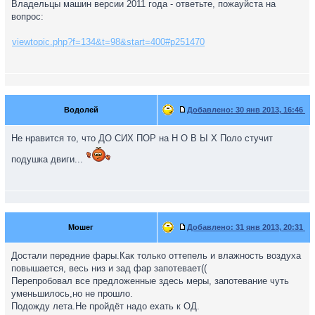
Владельцы машин версии 2011 года - ответьте, пожауйста на
вопрос:
viewtopic.php?f=134&t=98&start=400#p251470
Водолей
Добавлено:
30 янв 2013, 16:46
Не нравится то, что ДО СИХ ПОР на Н О В Ы Х Поло стучит
подушка двиги...
Мошег
Добавлено:
31 янв 2013, 20:31
Достали передние фары.Как только оттепель и влажность воздуха
повышается, весь низ и зад фар запотевает((
Перепробовал все предложенные здесь меры, запотевание чуть
уменьшилось,но не прошло.
Подожду лета.Не пройдёт надо ехать к ОД.