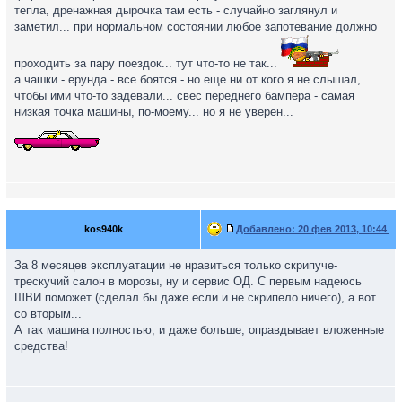
тепла, дренажная дырочка там есть - случайно заглянул и
заметил... при нормальном состоянии любое запотевание должно
проходить за пару поездок... тут что-то не так...
а чашки - ерунда - все боятся - но еще ни от кого я не слышал,
чтобы ими что-то задевали... свес переднего бампера - самая
низкая точка машины, по-моему... но я не уверен...
kos940k
Добавлено:
20 фев 2013, 10:44
За 8 месяцев эксплуатации не нравиться только скрипуче-
трескучий салон в морозы, ну и сервис ОД. С первым надеюсь
ШВИ поможет (сделал бы даже если и не скрипело ничего), а вот
со вторым...
А так машина полностью, и даже больше, оправдывает вложенные
средства!