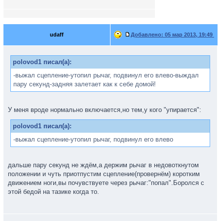
udaff
Добавлено:
05 мар 2013, 19:49
polovod1 писал(а):
-выжал сцепление-утопил рычаг, подвинул его влево-выждал
пару секунд-задняя залетает как к себе домой!
У меня вроде нормально включается,но тем,у кого "упирается":
polovod1 писал(а):
-выжал сцепление-утопил рычаг, подвинул его влево
дальше пару секунд не ждём,а держим рычаг в недовоткнутом
положении и чуть приотпустим сцепление(провернём) коротким
движением ноги,вы почувствуете через рычаг:"попал".Боролся с
этой бедой на тазике когда то.