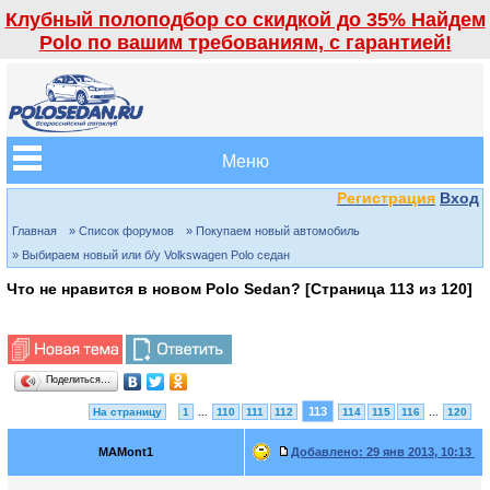
Клубный полоподбор со скидкой до 35% Найдем
Polo по вашим требованиям, с гарантией!
Меню
Регистрация
Вход
Главная
» Список форумов
» Покупаем новый автомобиль
» Выбираем новый или б/у Volkswagen Polo седан
Что не нравится в новом Polo Sedan? [Страница
113
из
120
]
Поделиться…
113
На страницу
1
...
110
111
112
114
115
116
...
120
MAMont1
Добавлено:
29 янв 2013, 10:13