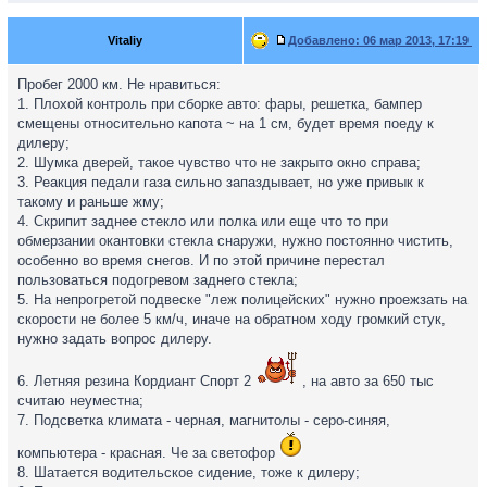
Vitaliy
Добавлено:
06 мар 2013, 17:19
Пробег 2000 км. Не нравиться:
1. Плохой контроль при сборке авто: фары, решетка, бампер
смещены относительно капота ~ на 1 см, будет время поеду к
дилеру;
2. Шумка дверей, такое чувство что не закрыто окно справа;
3. Реакция педали газа сильно запаздывает, но уже привык к
такому и раньше жму;
4. Скрипит заднее стекло или полка или еще что то при
обмерзании окантовки стекла снаружи, нужно постоянно чистить,
особенно во время снегов. И по этой причине перестал
пользоваться подогревом заднего стекла;
5. На непрогретой подвеске "леж полицейских" нужно проежзать на
скорости не более 5 км/ч, иначе на обратном ходу громкий стук,
нужно задать вопрос дилеру.
6. Летняя резина Кордиант Спорт 2
, на авто за 650 тыс
считаю неуместна;
7. Подсветка климата - черная, магнитолы - серо-синяя,
компьютера - красная. Че за светофор
8. Шатается водительское сидение, тоже к дилеру;