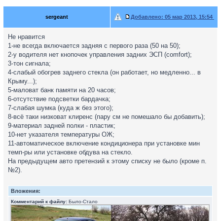
sergeant
Добавлено:
05 мар 2013, 15:54
Не нравится
1-не всегда включается задняя с первого раза (50 на 50);
2-у водителя нет кнопочек управления задних ЭСП (comfort);
3-тон сигнала;
4-слабый обогрев заднего стекла (он работает, но медленно... в
Крыму...);
5-маловат банк памяти на 20 часов;
6-отсутствие подсветки бардачка;
7-слабая шумка (куда ж без этого);
8-всё таки низковат клиренс (пару см не помешало бы добавить);
9-материал задней полки - пластик;
10-нет указателя температуры ОЖ;
11-автоматическое включение кондиционера при установке мин
темп-ры или установке обдува на стекло.
На предыдущем авто претензий к этому списку не было (кроме п.
№2).
Вложения:
Комментарий к файлу:
Было-Стало