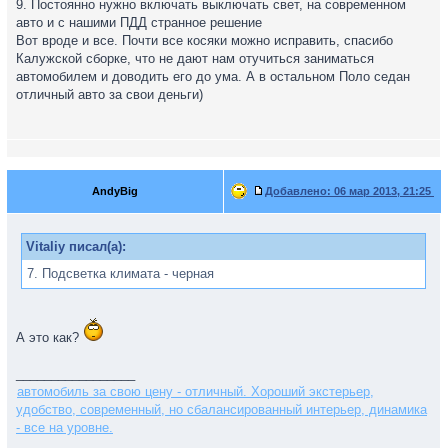
9. Постоянно нужно включать выключать свет, на современном
авто и с нашими ПДД странное решение
Вот вроде и все. Почти все косяки можно исправить, спасибо
Калужской сборке, что не дают нам отучиться заниматься
автомобилем и доводить его до ума. А в остальном Поло седан
отличный авто за свои деньги)
AndyBig
Добавлено:
06 мар 2013, 21:25
Vitaliy писал(а):
7. Подсветка климата - черная
А это как?
_________________
автомобиль за свою цену - отличный. Хороший экстерьер,
удобство, современный, но сбалансированный интерьер, динамика
- все на уровне.