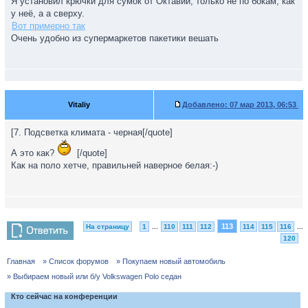
Я установил крючки для сумок от Октавии, только не по бокам, как
у неё, а а сверху.
Вот примерно так
Очень удобно из супермаркетов пакетики вешать
Vitaliy
Добавлено:
07 мар 2013, 06:53
[7. Подсветка климата - черная[/quote]
А это как?
[/quote]
Как на поло хетче, правильней наверное белая:-)
113
На страницу
1
...
110
111
112
114
115
116
...
120
Главная
» Список форумов
» Покупаем новый автомобиль
» Выбираем новый или б/у Volkswagen Polo седан
Кто сейчас на конференции