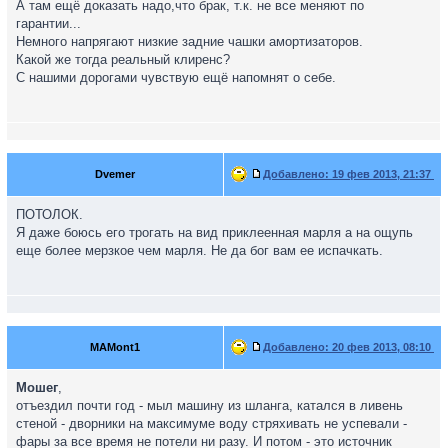
А там ещё доказать надо,что брак, т.к. не все меняют по
гарантии...
Немного напрягают низкие задние чашки амортизаторов.
Какой же тогда реальный клиренс?
С нашими дорогами чувствую ещё напомнят о себе.
Dvemer
Добавлено:
19 фев 2013, 21:37
ПОТОЛОК.
Я даже боюсь его трогать на вид приклеенная марля а на ощупь
еще более мерзкое чем марля. Не да бог вам ее испачкать.
MAMont1
Добавлено:
20 фев 2013, 08:10
Мошег
,
отъездил почти год - мыл машину из шланга, катался в ливень
стеной - дворники на максимуме воду стряхивать не успевали -
фары за все время не потели ни разу. И потом - это источник