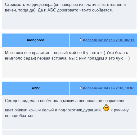
Стоимость кондиционера (он наверное из платины изготовлен и
вечен, тогда да). Да и АБС дороговато что-то обойдется.
mongoose
Добавлено:
02 сен 2010, 06:39
Мне тоже все нравится... первый мой не б.у. авто = ) Уже была с
ним(поло седан) первая встреча. мы с ним поладим я это чую = )
n227
Добавлено:
04 сен 2010, 18:07
Сегодня сидела в своём поло,машина неплохая,не понравился
цвет обивки крыши белый и подлокотник,дурацкий,
к ручнику
не подобраться.