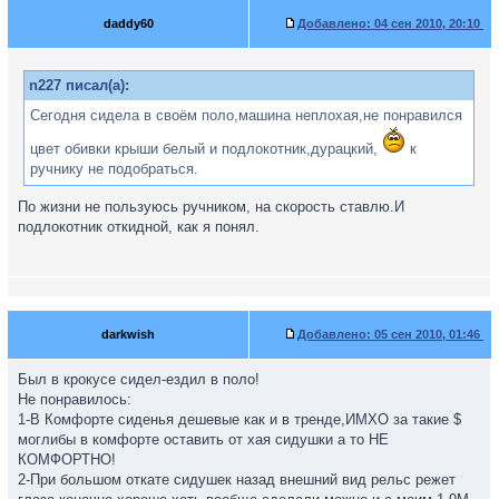
daddy60
Добавлено:
04 сен 2010, 20:10
n227 писал(а):
Сегодня сидела в своём поло,машина неплохая,не понравился
цвет обивки крыши белый и подлокотник,дурацкий,
к
ручнику не подобраться.
По жизни не пользуюсь ручником, на скорость ставлю.И
подлокотник откидной, как я понял.
darkwish
Добавлено:
05 сен 2010, 01:46
Был в крокусе сидел-ездил в поло!
Не понравилось:
1-В Комфорте сиденья дешевые как и в тренде,ИМХО за такие $
моглибы в комфорте оставить от хая сидушки а то НЕ
КОМФОРТНО!
2-При большом откате сидушек назад внешний вид рельс режет