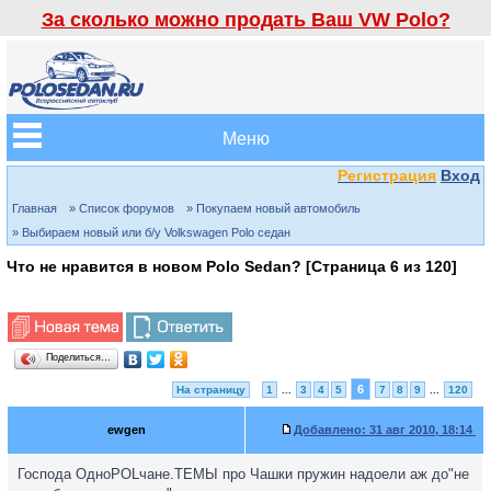
За сколько можно продать Ваш VW Polo?
Меню
Регистрация
Вход
Главная
» Список форумов
» Покупаем новый автомобиль
» Выбираем новый или б/у Volkswagen Polo седан
Что не нравится в новом Polo Sedan? [Страница
6
из
120
]
Поделиться…
6
На страницу
1
...
3
4
5
7
8
9
...
120
ewgen
Добавлено:
31 авг 2010, 18:14
Господа ОдноPOLчане.ТЕМЫ про Чашки пружин надоели аж до"не