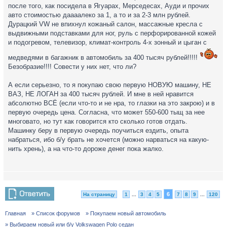
после того, как посидела в Ягуарах, Мерседесах, Ауди и прочих
авто стоимостью даааалеко за 1, а то и за 2-3 млн рублей.
Дурацкий VW не впихнул кожаный салон, массажные кресла с
выдвижными подставками для ног, руль с перфорированной кожей
и подогревом, телевизор, климат-контроль 4-х зонный и цыган с
медведями в багажник в автомобиль за 400 тысяч рублей!!!!!
Безобразие!!!! Совести у них нет, что ли?
А если серьезно, то я покупаю свою первую НОВУЮ машину, НЕ
ВАЗ, НЕ ЛОГАН за 400 тысяч рублей. И мне в ней нравится
абсолютно ВСЁ (если что-то и не нра, то глазки на это закрою) и в
первую очередь цена. Согласна, что может 550-600 тыщ за нее
многовато, но тут как говорится кто сколько готов отдать.
Машинку беру в первую очередь поучиться ездить, опыта
набраться, ибо б/у брать не хочется (можно нарваться на какую-
нить хрень), а на что-то дороже денег пока жалко.
6
На страницу
1
...
3
4
5
7
8
9
...
120
Главная
» Список форумов
» Покупаем новый автомобиль
» Выбираем новый или б/у Volkswagen Polo седан