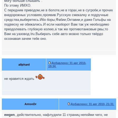
могу больше слышать".
По этому ИМХО.
С передним приводом,не в болоте,не в горах,не в сугробе,и прочих
внедорожных условиях,проявив Русскую смекалку и подручные
средства,выберетесь.Ибо боры,Фабии,Октавии,и даже Гольфы на
подвеску не обижались.И если наоборот Вам так уж необходимо
преодолевать глубокую колею,а так же противотанковые рвы,то
Вам на уазовод.tru.Выбирать себе авто можно только твёрдо
осознавая зачем тебе оно.
Добавлено:
31 авг 2010,
allphard
19:34
не нравится ждать
AntonDr
Добавлено:
31 авг 2010, 21:31
ewgen
, действительно, нафлудили 11 страниц непойми чего, не