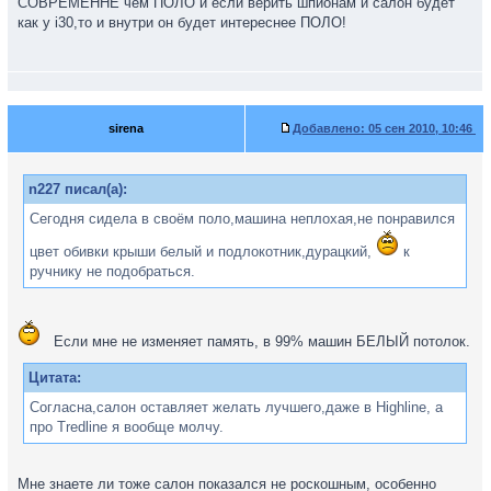
СОВРЕМЕННЕ чем ПОЛО и если верить шпионам и салон будет
как у i30,то и внутри он будет интереснее ПОЛО!
sirena
Добавлено:
05 сен 2010, 10:46
n227 писал(а):
Сегодня сидела в своём поло,машина неплохая,не понравился
цвет обивки крыши белый и подлокотник,дурацкий,
к
ручнику не подобраться.
Если мне не изменяет память, в 99% машин БЕЛЫЙ потолок.
Цитата:
Согласна,салон оставляет желать лучшего,даже в Highline, а
про Tredline я вообще молчу.
Мне знаете ли тоже салон показался не роскошным, особенно