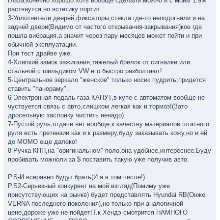
глаза,конечно хорошо хоть вообще сделали можно и с моим 1.9М
растянутся,но эстетику портит.
3-Уплотнители дверей,фиксаторы,стекла где-то неподогнали и на
задней двери(Видимо от частого открывания-закрывания)кое где
пошла вибрация,а значит через пару месяцев может пойти и при
обычной эксплуатации.
При тест драйве уже.
4-Хлипкий замок зажигания,тяжелый брелок от сигналки или
стальной с шильдиком VW его быстро разболтают!
5-Центральное зеркало "женское" только носик пудрить,придется
ставить "панораму".
6-Электронная педаль газа КАПУТ,в купе с автоматом вообще не
чуствуется связь с авто,слишком легкая как и тормоз!(Зато
дросельную заслонку чистить ненадо).
7-Пустой руль,отдачи нет вообще,к качеству материалов штатного
руля есть претензии как и к размеру,буду заказывать кожу,но и ей
до МОМО еще далеко!
8-Ручка КПП,на "оригинальном" поло,она удобнее,интереснее.Буду
пробивать можноли за $ поставить такую уже получив авто.
P.S-И всеравно будут брать(И я в том числе!)
P.S2-Серьезный конкурент на мой взгляд(Помиму уже
присутствующих на рынке) будет представлять Hyundai RB(Онже
VERNA последнего поколения),но только при аналогичной
цене,дороже уже не пойдет!Т.к Хендэ смотрится НАМНОГО