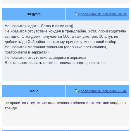
Olegyarp
Добавлено:
01 сен 2010, 04:29
Не нравится ждать. Сплю и вижу его))
Не нравится отсутствие кондея в трендлайне. хотя, производителю
выгодно. С кондеем получается 500, а там уже грех 30 штук не
добавить до Хайлайна. по такому принципу менял свой выбор.
Не нравится мелочная экономия (салонные светильники,
повторители в зеркалах)
Не нравится отсутствие асферики в зеркалах
В остальном сказать сложно - сначала надо проехаться
maur
Добавлено:
01 сен 2010, 13:48
не нравится отсутствие пластикового обвеса и отстуствие кондея в
тренде..