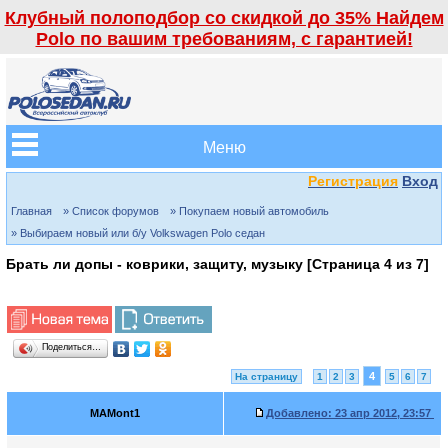
Клубный полоподбор со скидкой до 35% Найдем
Polo по вашим требованиям, с гарантией!
Меню
Регистрация
Вход
Главная
» Список форумов
» Покупаем новый автомобиль
» Выбираем новый или б/у Volkswagen Polo седан
Брать ли допы - коврики, защиту, музыку [Страница
4
из
7
]
Поделиться…
4
На страницу
1
2
3
5
6
7
MAMont1
Добавлено:
23 апр 2012, 23:57