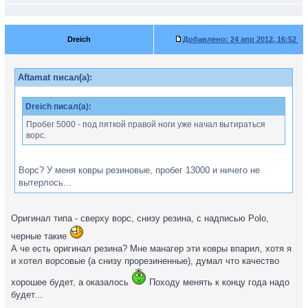
Dreich
Добавлено:
24 апр 2012, 16:52
Aftamat писал(а):
Dreich писал(а):
Пробег 5000 - под пяткой правой ноги уже начал вытираться
ворс.
Ворс? У меня ковры резиновые, пробег 13000 и ничего не
вытерлось...
Оригинал типа - сверху ворс, снизу резина, с надписью Polo,
черные такие
А че есть оригинал резина? Мне манагер эти ковры впарил, хотя я
и хотел ворсовые (а снизу прорезиненные), думал что качество
хорошее будет, а оказалось
Походу менять к концу года надо
будет...