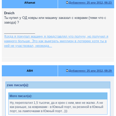
Aftamat
Добавлено:
25 апр 2012, 06:23
Dreich
Ты купил у ОД ковры или машину заказал с коврами (теми что с
завода) ?
_________________
Когда я покупал машину я представлял что получу, но получил я
намного больше. Это как выиграть миллион в лотерею хотя ты в
ней не участвовал, неожида...
ABH
Добавлено:
25 апр 2012, 08:29
zwe писал(а):
More писал(а):
Ну, переплатил 1,5 тысячи, да и хрен с ним, мне не жалко. А не
как раньше, за ковриками - в Южный порт, за резиной в Южный
порт, за лампочками в Южный порт...)))