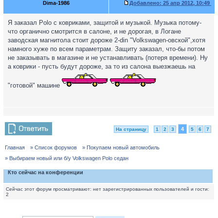
Dima-1986
Добавлено:
25 апр 2012, 10:49
Я заказал Polo с ковриками, защитой и музыкой. Музыка потому-
что органично смотрится в салоне, и не дорогая, в Логане
заводская магнитола стоит дороже 2-din "Volkswagen-овской",хотя
намного хуже по всем параметрам. Защиту заказал, что-бы потом
не заказывать в магазине и не устанавливать (потеря времени). Ну
а коврики - пусть будут дороже, за то из салона выезжаешь на
"готовой" машине
4
На страницу
1
2
3
5
6
7
Главная
» Список форумов
» Покупаем новый автомобиль
» Выбираем новый или б/у Volkswagen Polo седан
Кто сейчас на конференции
Сейчас этот форум просматривают: нет зарегистрированных пользователей и гости:
2