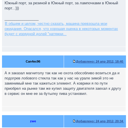
Южный порт, за резиной в Южный порт, за лампочками в Южный
порт...)))
_________________
В общем и целом, честно сказать, машина превзошла мои
ожидания. Опасался, что хорошая оценка в некоторых моментах
будет с изрядной долей "натяжки...
Can4ec96
Добавлено:
24 апр 2012, 18:40
А я заказал магнитолу так как не охота обособливо возиться да и
подогрев лобового стекла так как у нас на урале зимой это не
заменимый мне так кажеться элемент. А коврики я по пути
приобрел на рынке там же купил защиту двигателя заехал к другу
в сервис он мне ее за бутылку пива установил.
zwe
Добавлено:
24 апр 2012, 20:34