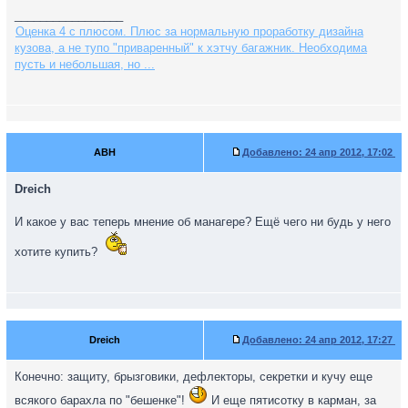
_________________
Оценка 4 с плюсом. Плюс за нормальную проработку дизайна
кузова, а не тупо "приваренный" к хэтчу багажник. Необходима
пусть и небольшая, но ...
ABH
Добавлено:
24 апр 2012, 17:02
Dreich
И какое у вас теперь мнение об манагере? Ещё чего ни будь у него
хотите купить?
Dreich
Добавлено:
24 апр 2012, 17:27
Конечно: защиту, брызговики, дефлекторы, секретки и кучу еще
всякого барахла по "бешенке"!
И еще пятисотку в карман, за