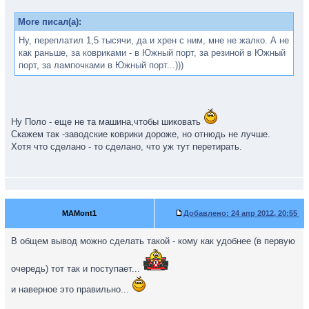
More писал(а):
Ну, переплатил 1,5 тысячи, да и хрен с ним, мне не жалко. А не
как раньше, за ковриками - в Южный порт, за резиной в Южный
порт, за лампочками в Южный порт...)))
Ну Поло - еще не та машина,чтобы шиковать
Скажем так -заводские коврики дороже, но отнюдь не лучше.
Хотя что сделано - то сделано, что уж тут перетирать.
MAMont1
Добавлено:
24 апр 2012, 20:55
В общем вывод можно сделать такой - кому как удобнее (в первую
очередь) тот так и поступает...
и наверное это правильно...