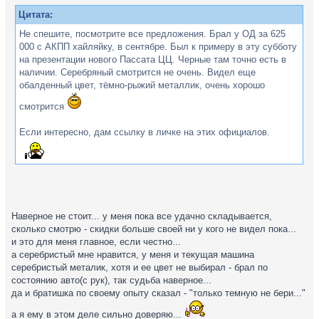
Цитата:
Не спешите, посмотрите все предложения. Брал у ОД за 625
000 с АКПП хайляйку, в сентябре. Был к примеру в эту субботу
на презентации нового Пассата ЦЦ. Черные там точно есть в
наличии. Серебряный смотрится не очень. Видел еще
обалденный цвет, тёмно-рыжий металлик, очень хорошо
смотрится
Если интересно, дам ссылку в личке на этих официалов.
Наверное не стоит... у меня пока все удачно складывается,
сколько смотрю - скидки больше своей ни у кого не видел пока...
и это для меня главное, если честно...
а серебристый мне нравится, у меня и текущая машина
серебристый металик, хотя и ее цвет не выбирал - брал по
состоянию авто(с рук), так судьба наверное...
да и братишка по своему опыту сказал - "только темную не бери..."
а я ему в этом деле сильно доверяю...