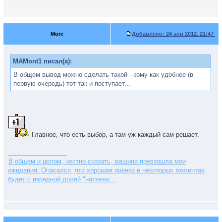
More
Добавлено:
24 апр 2012, 21:47
MAMont1 писал(а):
В общем вывод можно сделать такой - кому как удобнее (в
первую очередь) тот так и поступает...
Главное, что есть выбор, а там уж каждый сам решает.
_________________
В общем и целом, честно сказать, машина превзошла мои
ожидания. Опасался, что хорошая оценка в некоторых моментах
будет с изрядной долей "натяжки...