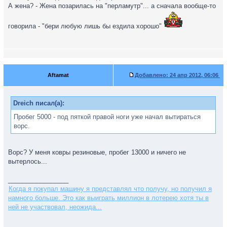
А жена? - Жена позарилась на "перламутр"... а сначала вообще-то
говорила - "бери любую лишь бы ездила хорошо"
Aftamat
Добавлено:
24 апр 2012, 06:06
Dreich писал(а):
Пробег 5000 - под пяткой правой ноги уже начал вытираться
ворс.
Ворс? У меня ковры резиновые, пробег 13000 и ничего не
вытерлось...
_________________
Когда я покупал машину я представлял что получу, но получил я
намного больше. Это как выиграть миллион в лотерею хотя ты в
ней не участвовал, неожида...