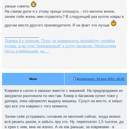
умные советы
На самом деле я к этому проще отношусь - это мелочи жизни,
зачем себе жизнь ими отравлять? В следующий раз куплю ковры в
другом месте другого производителя. И не факт что лучше
_________________
Оценка 4 с плюсом. Плюс за нормальную проработку дизайна
кузова, а не тупо "приваренный" к хэтчу багажник. Необходима
пусть и небольшая, но ...
More
Добавлено:
24 апр 2012, 18:29
Коврики в салон я заказал вместе с машиной. На предпродажке их
аккуратно разложили по местам. Ковер в багажник купил тоже у
дилера, пока оформлял выдачу машины. Сунул на место, и забыл
про все эти коврики с того момента.
Зачем себе устраивать головняк из мелочей сейчас, когда можно
всё решить разом, и забыть про это. Ну, переплатил 1,5 тысячи, да
и хрен с ним, мне не жалко. А не как раньше, за ковриками - в