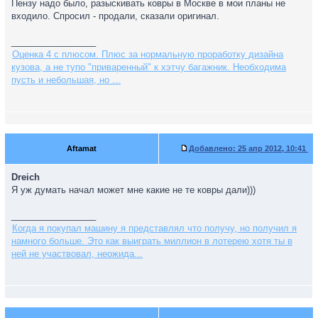
Пензу надо было, разыскивать ковры в Москве в мои планы не
входило. Спросил - продали, сказали оригинал.
_________________
Оценка 4 с плюсом. Плюс за нормальную проработку дизайна
кузова, а не тупо "приваренный" к хэтчу багажник. Необходима
пусть и небольшая, но ...
Aftamat
Добавлено:
25 апр 2012, 10:41
Dreich
Я уж думать начал может мне какие не те ковры дали)))
_________________
Когда я покупал машину я представлял что получу, но получил я
намного больше. Это как выиграть миллион в лотерею хотя ты в
ней не участвовал, неожида...