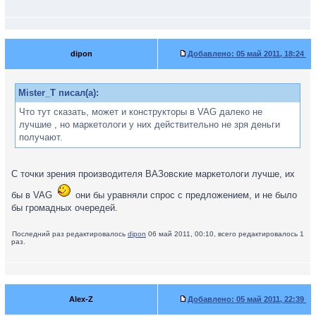
dipon
Добавлено:
05 май 2011, 18:24
Mister_T писал(а):
Что тут сказать, может и конструкторы в VAG далеко не
лучшие , но маркетологи у них действительно не зря деньги
получают.
С точки зрения производителя ВАЗовские маркетологи лучше, их
бы в VAG
они бы уравняли спрос с предложением, и не было
бы громадных очередей.
Последний раз редактировалось
dipon
06 май 2011, 00:10, всего редактировалось 1
раз.
Alex-Z
Добавлено:
05 май 2011, 22:39