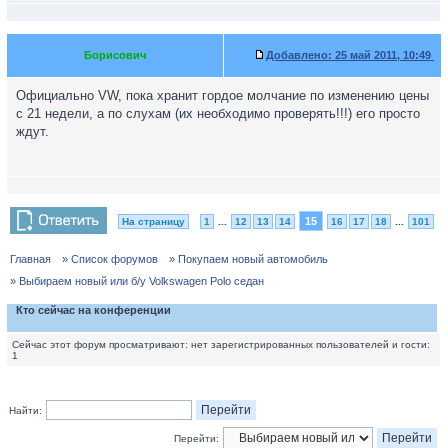
Борисович
Добавлено:
25 май 2011, 10:49
Официально VW, пока хранит гордое молчание по изменению цены
с 21 недели, а по слухам (их необходимо проверять!!!) его просто
ждут.
15
На страницу
1
...
12
13
14
16
17
18
...
101
Главная
» Список форумов
» Покупаем новый автомобиль
» Выбираем новый или б/у Volkswagen Polo седан
Кто сейчас на конференции
Сейчас этот форум просматривают: нет зарегистрированных пользователей и гости:
1
Найти:
Перейти: