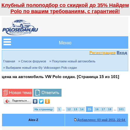
Клубный полоподбор со скидкой до 35% Найдем
Polo по вашим требованиям, с гарантией!
Меню
Регистрация
Вход
Главная
» Список форумов
» Покупаем новый автомобиль
» Выбираем новый или б/у Volkswagen Polo седан
цена на автомобиль VW Polo седан. [Страница
15
из
101
]
Поделиться…
15
На страницу
1
...
12
13
14
16
17
18
...
101
Alex-Z
Добавлено:
03 май 2011, 22:54