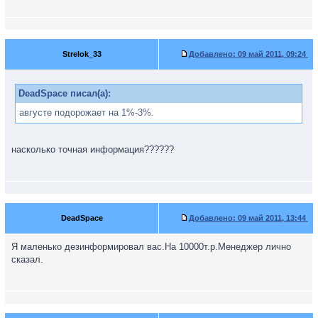
Strelok_33
Добавлено:
09 май 2011, 09:24
DeadSpace писал(а):
августе подорожает на 1%-3%.
насколько точная информация??????
DeadSpace
Добавлено:
09 май 2011, 13:44
Я маленько дезинформировал вас.На 10000т.р.Менеджер лично
сказал.