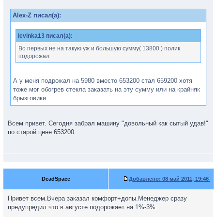
Alex-Z писал(а):
levinka13 писал(а):
Во первых не на такую уж и большую сумму( 13800 ) полик
подорожал
А у меня подрожал на 5980 вместо 653200 стал 659200 хотя
тоже мог обогрев стекла заказать на эту сумму или на крайняк
брызговики.
Всем привет. Сегодня забрал машину "довольный как сытый удав!"
по старой цене 653200.
DeadSpace
Добавлено:
08 май 2011, 19:46
Привет всем.Вчера заказал комфорт+допы.Менеджер сразу
предупредил что в августе подорожает на 1%-3%.