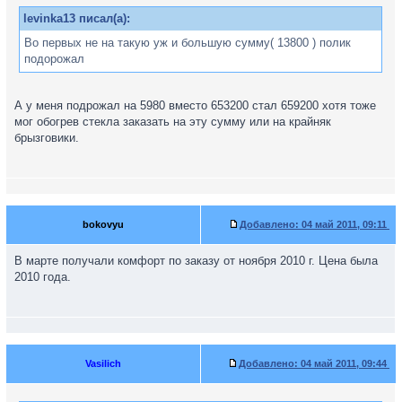
levinka13 писал(а):
Во первых не на такую уж и большую сумму( 13800 ) полик
подорожал
А у меня подрожал на 5980 вместо 653200 стал 659200 хотя тоже
мог обогрев стекла заказать на эту сумму или на крайняк
брызговики.
bokovyu
Добавлено:
04 май 2011, 09:11
В марте получали комфорт по заказу от ноября 2010 г. Цена была
2010 года.
Vasilich
Добавлено:
04 май 2011, 09:44