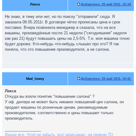
Лекса
Добавлено:
25 май 2011, 10:34
Не знаю, в тему или нет, но по поиску "отправили" сюда. Я
заказала 08.05.2011г. В договоре чётко прописаны цена и срок
поставки. Вчера позвонила менеджер и сказала, что на все
машины, произведённые после 21 недели ("сегодняшняя" неделя
как раз 21) будут повышать цены на 2,5-5%. Т.е. моя машина точно
будет дороже. Кто-нибудь что-нибудь слышал про это? Я так
поняла, что это повышение производителя, а не салона.
Mad_heavy
Добавлено:
25 май 2011, 10:41
Лекса
Откуда вы взяли понятие "повышение салона" ?
У оф. дилера не может быть никаких повышений цен салона, он
продает машины по розничным ценам, рекомендуемым
производителем, соответственно и цены повышает только
производитель.
_________________
Вроде все. Чтоб не забыть, всё записываю, на первом ТО