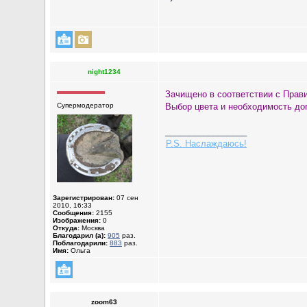
night1234
Зачищено в соответствии с Прав
Супермодератор
Выбор цвета и необходимость доп
_________________
P.S. Наслаждаюсь!
Зарегистрирован:
07 сен
2010, 16:33
Сообщения:
2155
Изображения:
0
Откуда:
Москва
Благодарил (а):
905
раз.
Поблагодарили:
883
раз.
Имя:
Ольга
zoom63