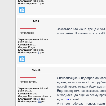
Благодарил (а):
0 раз.
Поблагодарили:
0 раз.
4oTok
Заказывал 5го июня- тренд с АБ
АвтоСтажер
попогрейки. Но как-то платить 4
Зарегистрирован:
08 июн
2012, 08:04
Сообщения:
11
Откуда:
Kurgan
Благодарил (а):
0 раз.
Поблагодарили:
3
раз.
Bleistift
Сигнализацию и подогрев лобовог
АвтоЛюбитель
нужен, не то что за 9+ тыс. рубл
настойчивым, тогда и буду думать
Зарегистрирован:
04 май
Еще перед тем, как заказать авто
2012, 23:35
Сообщения:
102
обходился, да еще ко всему проч
Откуда:
Московская область
Благодарил (а):
15
раз.
ну и
фиг
с ним!
Поблагодарили:
39
раз.
А тут вот тебе раз - теперь и дл