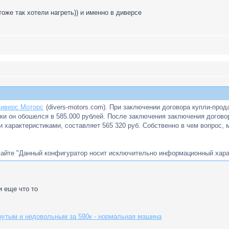
оже так хотели нагреть)) и именно в диверсе
иверс Моторс
(divers-motors.com). При заключении договора купли-продаж
и он обошелся в 585.000 рублей. После заключения заключения договора
и характеристиками, составляет 565 320 руб. Собственно в чем вопрос, 
 сайте "Данный конфигуратор носит исключительно информационный харак
и еще что то
нутым и недовольным за 590к - нормальная машина