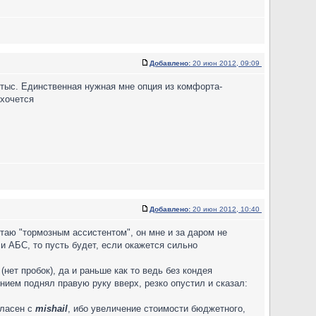
Добавлено:
20 июн 2012, 09:09
тыс. Единственная нужная мне опция из комфорта-
 хочется
Добавлено:
20 июн 2012, 10:40
итаю "тормозным ассистентом", он мне и за даром не
ли АБС, то пусть будет, если окажется сильно
(нет пробок), да и раньше как то ведь без кондея
нием поднял правую руку вверх, резко опустил и сказал:
гласен с
mishail
, ибо увеличение стоимости бюджетного,