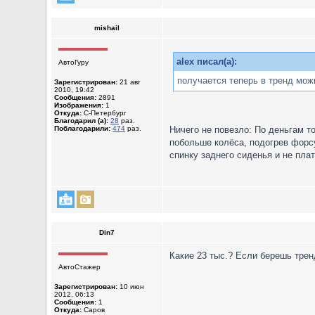
mishail
alex писал(а):
АвтоГуру
получается теперь в тренд можн
Зарегистрирован:
21 авг
2010, 19:42
Сообщения:
2891
Изображения:
1
Откуда:
С-Петербург
Благодарил (а):
28
раз.
Поблагодарили:
474
раз.
Ничего не повезло: По деньгам т
побольше колёса, подогрев форсу
спинку заднего сиденья и не плат
Din7
Какие 23 тыс.? Если берешь трен
АвтоСтажер
Зарегистрирован:
10 июн
2012, 06:13
Сообщения:
1
Откуда:
Саров