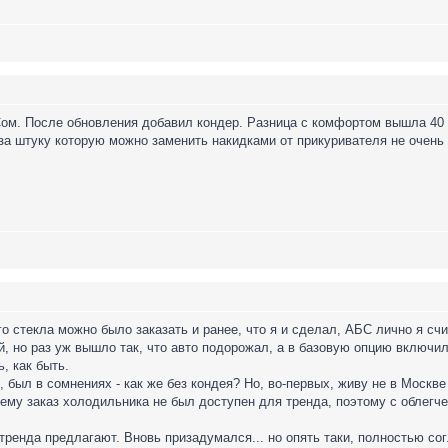
Сом. После обновления добавил кондер. Разница с комфортом вышла 40 
0 за штуку которую можно заменить накидками от прикуривателя не очень
о стекла можно было заказать и ранее, что я и сделал, АБС лично я сч
ей, но раз уж вышло так, что авто подорожал, а в базовую опцию включи
, как быть.
, был в сомнениях - как же без кондея? Но, во-первых, живу не в Москве 
ему заказ холодильника не был доступен для тренда, поэтому с облегче
я тренда предлагают. Вновь призадумался... но опять таки, полностью со