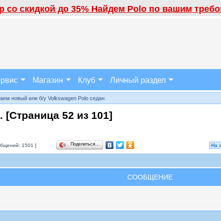
 со скидкой до 35% Найдем Polo по вашим требов
рвис
Магазин
Клуб
Личный раздел
аем новый или б/у Volkswagen Polo седан
. [Страница
52
из
101
]
Поделиться…
бщений: 1501 ]
На 
СООБЩЕНИЕ