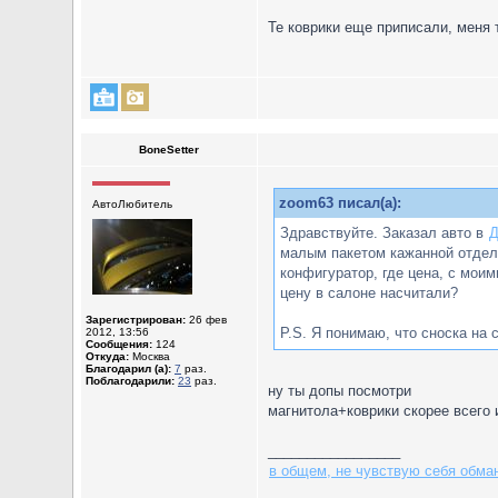
Те коврики еще приписали, меня т
BoneSetter
zoom63 писал(а):
АвтоЛюбитель
Здравствуйте. Заказал авто в
Д
малым пакетом кажанной отделк
конфигуратор, где цена, с моим
цену в салоне насчитали?
Зарегистрирован:
26 фев
P.S. Я понимаю, что сноска на
2012, 13:56
Сообщения:
124
Откуда:
Москва
Благодарил (а):
7
раз.
Поблагодарили:
23
раз.
ну ты допы посмотри
магнитола+коврики скорее всего 
_________________
в общем, не чувствую себя обма