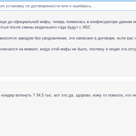
оп установку по договоренности или я ошибаюсь....
еще до официальной инфы, теперь появилась в конфигураторе данная ин
атсья после смены модельного года будут с АБС
вносится заводом без уводомления, это написано в договоре, если вас 
ключался на момент, когда этой инфы не было, поэтмоу и опция эта отс
кондер воткнуть ? 34,5 тыс. вот это да, здорово. кому то повезло, кто н