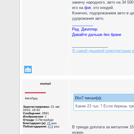
замечу народного, авто на 34 5
его на
фиг
, это кондей.
Конечно, подорожанием авто в це
удорожания авто.
__________
Ред. Джиппер.
Давайте дальше без брани
_________________
В самой дешевой комплектации и
mishail
Din7 писал(а):
АвтоГуру
Какие 23 тыс.? Если берешь тре
Зарегистрирован:
21 авг
2010, 19:42
Сообщения:
2891
Изображения:
1
Откуда:
С-Петербург
Благодарил (а):
28
раз.
Поблагодарили:
474
раз.
В тренде доплата за металлик 15
нужен.