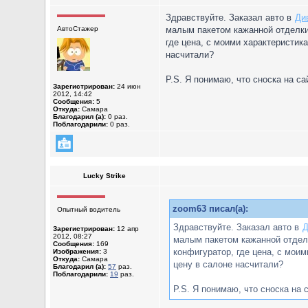
Здравствуйте. Заказал авто в
Ди
АвтоСтажер
малым пакетом кажанной отделки 
где цена, с моими характеристика
насчитали?
P.S. Я понимаю, что сноска на с
Зарегистрирован:
24 июн
2012, 14:42
Сообщения:
5
Откуда:
Самара
Благодарил (а):
0 раз.
Поблагодарили:
0 раз.
Lucky Strike
zoom63 писал(а):
Опытный водитель
Здравствуйте. Заказал авто в
Д
Зарегистрирован:
12 апр
2012, 08:27
малым пакетом кажанной отделк
Сообщения:
169
конфигуратор, где цена, с моим
Изображения:
3
Откуда:
Самара
цену в салоне насчитали?
Благодарил (а):
57
раз.
Поблагодарили:
19
раз.
P.S. Я понимаю, что сноска на