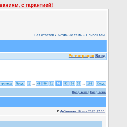
аниям, с гарантией!
Без ответов •
Активные темы •
Список тем
Регистрация
Вход
52
страницу
Пред.
1
...
49
50
51
53
54
55
...
101
След.
Пред. тема
|
След. тема
Добавлено:
19 июн 2012, 17:35