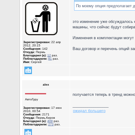
По моему опция предполагает д
это изменение уже обсуждалось 
машины, что сейчас будут собир
Изменения в комплектации могут 
Зарегистрирован:
22 апр
2012, 20:15
Ваш договор и перечень опций за
Сообщения:
142
Откуда:
Пермь
Благодарил (а):
12
раз.
Поблагодарили:
81
раз.
Имя:
Сергей
alex
получается теперь в тренд можно 
АвтоГуру
_________________
Зарегистрирован:
17 июн
ожидал большего
2010, 00:54
Сообщения:
2171
Откуда:
Пермь,Киров
Благодарил (а):
409
раз.
Поблагодарили:
273
раз.