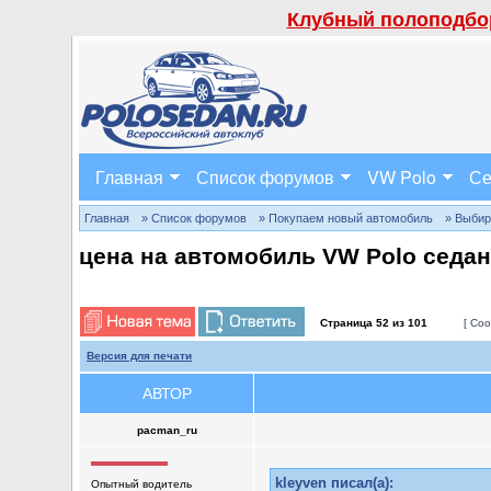
Клубный полоподбор
Главная
Список форумов
VW Polo
Се
Главная
» Список форумов
» Покупаем новый автомобиль
» Выбир
цена на автомобиль VW Polo седан
Страница
52
из
101
[ Соо
Версия для печати
АВТОР
pacman_ru
kleyven писал(а):
Опытный водитель