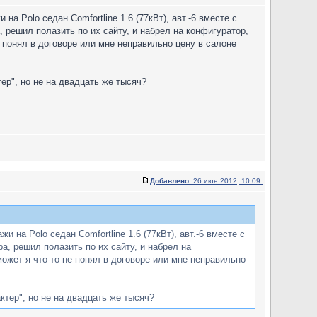
на Polo седан Comfortline 1.6 (77кВт), авт.-6 вместе с
 решил полазить по их сайту, и набрел на конфигуратор,
е понял в договоре или мне неправильно цену в салоне
ер", но не на двадцать же тысяч?
Добавлено:
26 июн 2012, 10:09
и на Polo седан Comfortline 1.6 (77кВт), авт.-6 вместе с
, решил полазить по их сайту, и набрел на
может я что-то не понял в договоре или мне неправильно
тер", но не на двадцать же тысяч?