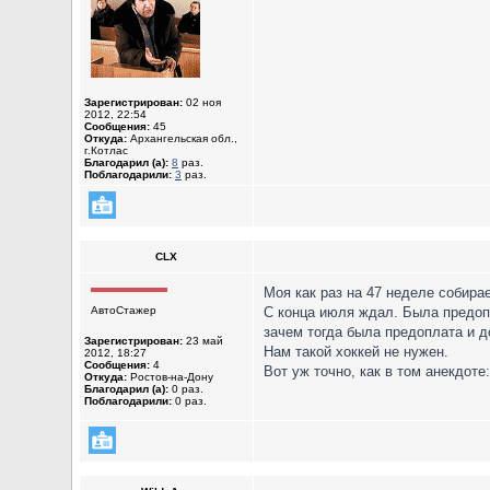
Зарегистрирован:
02 ноя
2012, 22:54
Сообщения:
45
Откуда:
Архангельская обл.,
г.Котлас
Благодарил (а):
8
раз.
Поблагодарили:
3
раз.
CLX
Моя как раз на 47 неделе собира
АвтоСтажер
С конца июля ждал. Была предопла
зачем тогда была предоплата и д
Зарегистрирован:
23 май
Нам такой хоккей не нужен.
2012, 18:27
Сообщения:
4
Вот уж точно, как в том анекдоте
Откуда:
Ростов-на-Дону
Благодарил (а):
0 раз.
Поблагодарили:
0 раз.