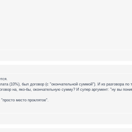
ется.
та (10%), был договор (с "окончательной суммой"). И из разговора по т
оговор на, яко-бы, окончательную сумму? И супер аргумент: "ну вы пони
: "просто место проклятое".