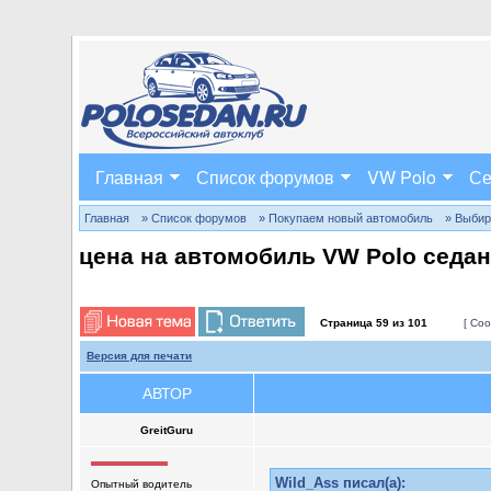
Главная
Список форумов
VW Polo
Се
Главная
» Список форумов
» Покупаем новый автомобиль
» Выбир
цена на автомобиль VW Polo седан
Страница
59
из
101
[ Соо
Версия для печати
АВТОР
GreitGuru
Wild_Ass писал(а):
Опытный водитель