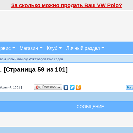
За сколько можно продать Ваш VW Polo?
рвис
Магазин
Клуб
Личный раздел
аем новый или б/у Volkswagen Polo седан
. [Страница
59
из
101
]
Поделиться…
бщений: 1501 ]
На 
СООБЩЕНИЕ