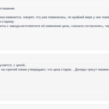
оглашение.
ена изменится, говорят, что уже поменялась, по крайней мере у них пом
о-старому.
нты с завода-изготовителя об изменении цены, сначала согласились, чере
чается, с ценой...
- на горячей линии утверждают, что цена старая... Дилеры трясут неким