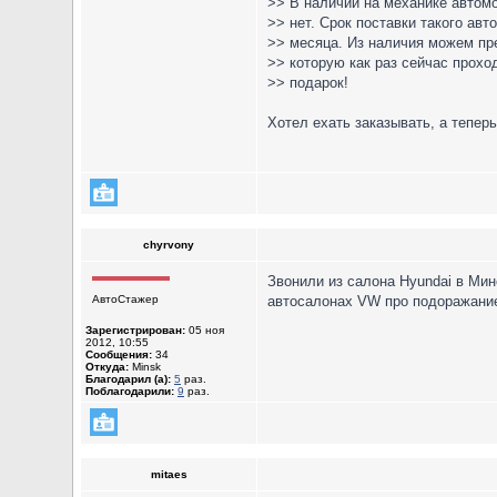
>> В наличии на механике автом
>> нет. Срок поставки такого авт
>> месяца. Из наличия можем п
>> которую как раз сейчас прохо
>> подарок!
Хотел ехать заказывать, а теперь
chyrvony
Звонили из салона Hyundai в Минс
АвтоСтажер
автосалонах VW про подоражание 
Зарегистрирован:
05 ноя
2012, 10:55
Сообщения:
34
Откуда:
Minsk
Благодарил (а):
5
раз.
Поблагодарили:
9
раз.
mitaes