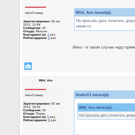
Wild_Ass писал(а):
АвтоСтажер
На просьбы дать почитать докум
Зарегистрирован:
28 окт
2012, 12:49
какая-то.
Сообщения:
40
Откуда:
Moscow
Благодарил (а):
3
раз.
Поблагодарили:
8
раз.
Имхо - в таком случае надо прям
Wild_Ass
Andre13 писал(а):
АвтоСтажер
Зарегистрирован:
05 авг
2012, 18:44
Wild_Ass писал(а):
Сообщения:
35
Откуда:
Пермь
На просьбы дать почитать докум
Благодарил (а):
6
раз.
Поблагодарили:
8
раз.