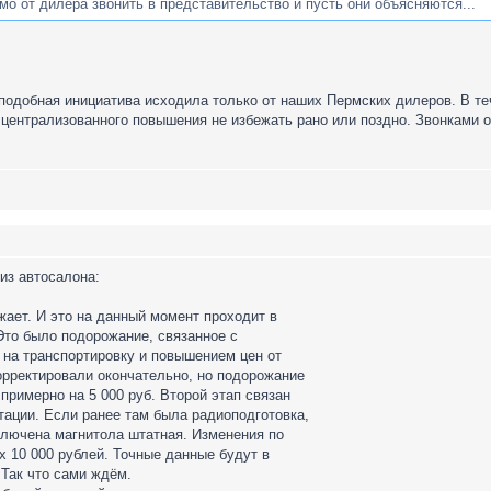
мо от дилера звонить в представительство и пусть они объясняются...
 подобная инициатива исходила только от наших Пермских дилеров. В те
о централизованного повышения не избежать рано или поздно. Звонками
 из автосалона:
ожает. И это на данный момент проходит в
Это было подорожание, связанное с
 на транспортировку и повышением цен от
орректировали окончательно, но подорожание
примерно на 5 000 руб. Второй этап связан
тации. Если ранее там была радиоподготовка,
ключена магнитола штатная. Изменения по
х 10 000 рублей. Точные данные будут в
 Так что сами ждём.