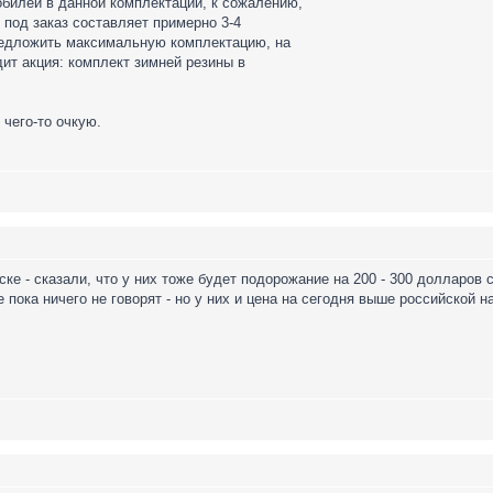
обилей в данной комплектации, к сожалению,
о под заказ составляет примерно 3-4
редложить максимальную комплектацию, на
дит акция: комплект зимней резины в
 чего-то очкую.
ке - сказали, что у них тоже будет подорожание на 200 - 300 долларов с 
пока ничего не говорят - но у них и цена на сегодня выше российской н