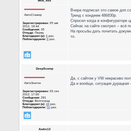
Wild_Ass
Вчера подписал это самое доп.с
АвтоСтажер
Тренд с кондеем 486830р.
Спросил когда в конфигураторе ц
Зарегистрирован:
05 авг
Сейчас на сайте смотрел -- всё п
2012, 18:44
Сообщения:
35
На просьбы дать почитать докуме
Откуда:
Пермь
Благодарил (а):
6
раз.
то.
Поблагодарили:
8
раз.
DeepScamp
Да, с сайтом у VW некрасиво полу
АвтоЗнаток
Да и вообще, ситуация дурацкая 
Зарегистрирован:
03 сен
2012, 17:00
Сообщения:
281
Откуда:
Волгоград
Благодарил (а):
48
раз.
Поблагодарили:
50
раз.
Andre13