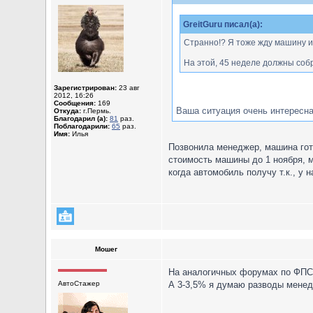
GreitGuru писал(а):
Странно!? Я тоже жду машину и 
На этой, 45 неделе должны соб
Зарегистрирован:
23 авг
2012, 16:26
Сообщения:
169
Ваша ситуация очень интересна.
Откуда:
г.Пермь.
Благодарил (а):
81
раз.
Поблагодарили:
65
раз.
Имя:
Илья
Позвонила менеджер, машина гото
стоимость машины до 1 ноября, м
когда автомобиль получу т.к., у 
Мошег
На аналогичных форумах по ФПС 
АвтоСтажер
А 3-3,5% я думаю разводы менедж