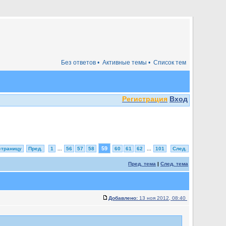
Без ответов •
Активные темы •
Список тем
Регистрация
Вход
59
страницу
Пред.
1
...
56
57
58
60
61
62
...
101
След.
Пред. тема
|
След. тема
Добавлено:
13 ноя 2012, 08:40