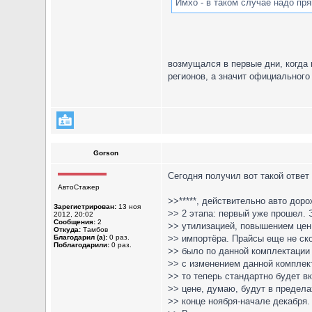
Имхо - в таком случае надо пря
возмущался в первые дни, когда
регионов, а значит официальног
Gorson
Сегодня получил вот такой ответ
АвтоСтажер
>>*****, действительно авто дор
Зарегистрирован:
13 ноя
>> 2 этапа: первый уже прошел. 
2012, 20:02
Сообщения:
2
>> утилизацией, повышением цен
Откуда:
Тамбов
Благодарил (а):
0 раз.
>> импортёра. Прайсы еще не ск
Поблагодарили:
0 раз.
>> было по данной комплектации 
>> с изменением данной комплек
>> то теперь стандартно будет в
>> цене, думаю, будут в предела
>> конце ноября-начале декабря.