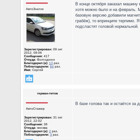
В конце октября заказал машину 
АвтоЗнаток
хотя можно было и на февраль. М
базовую версию добавили магнито
грабёж), то впринципе терпимо. 
подсластят головой нормальной.
Зарегистрирован:
09 окт
2012, 09:06
Сообщения:
417
Откуда:
Волгодонск
Благодарил (а):
13
раз.
Поблагодарили:
64
раз.
Имя:
Сергей
герман-титов
В базе голова так и остаётся за 
АвтоСтажер
Зарегистрирован:
31 окт
2012, 22:02
Сообщения:
36
Откуда:
москва
Благодарил (а):
2
раз.
Поблагодарили:
3
раз.