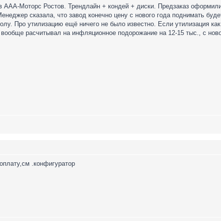
в ААА-Моторс Ростов. Трендлайн + кондей + диски. Предзаказ оформили
енеджер сказала, что завод конечно цену с нового года поднимать будет
лу. Про утилизацию ещё ничего не было известно. Если утилизация как 
Я вообще расчитывал на инфляционное подорожание на 12-15 тыс., с нов
доплату,см .конфигуратор