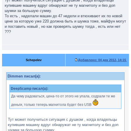
Тут может получиться ситуация с душком , когда владельцы
купившие машину вдруг обнаружат не ту магнитолу и без доп
шумки за большую сумму.
То есть , наделали машин до 47 недели и втюхивают их по новой
цене за которую уже 220 должна быть и шумка тоже, майфун могут
и поставить новый , но как проверять шумку тогда , есть или нет
???
Schepelev
Добавлено:
04 дек 2012, 14:15
Dimmen писал(а):
DeepScamp писал(а):
Да чему радоваться, цена-то от этого не упала, содрали те же
деньги, только теперь магнитола будет без USB
Тут может получиться ситуация с душком , когда владельцы
купившие машину вдруг обнаружат не ту магнитолу и без доп
шумки за большую сумму.