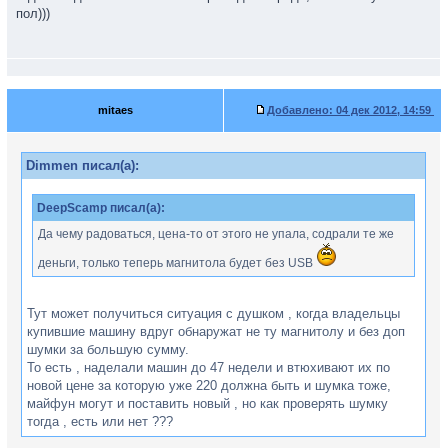
пол)))
mitaes
Добавлено:
04 дек 2012, 14:59
Dimmen писал(а):
DeepScamp писал(а):
Да чему радоваться, цена-то от этого не упала, содрали те же
деньги, только теперь магнитола будет без USB
Тут может получиться ситуация с душком , когда владельцы
купившие машину вдруг обнаружат не ту магнитолу и без доп
шумки за большую сумму.
То есть , наделали машин до 47 недели и втюхивают их по
новой цене за которую уже 220 должна быть и шумка тоже,
майфун могут и поставить новый , но как проверять шумку
тогда , есть или нет ???