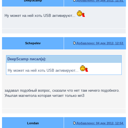
DeepScamp
Добавлено:
04 дек 2012, 12:51
Ну может на ней хоть USB активируют...
Schepelev
Добавлено:
04 дек 2012, 12:53
DeepScamp писал(а):
Ну может на ней хоть USB активируют...
задавал подобный вопрос, сказали что нет там ничего подобного.
Унылая магнитола которая читает только мп3
Londan
Добавлено:
04 дек 2012, 12:54