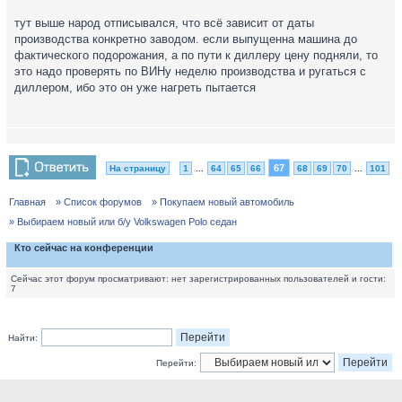
тут выше народ отписывался, что всё зависит от даты
производства конкретно заводом. если выпущенна машина до
фактического подорожания, а по пути к диллеру цену подняли, то
это надо проверять по ВИНу неделю производства и ругаться с
диллером, ибо это он уже нагреть пытается
67
На страницу
1
...
64
65
66
68
69
70
...
101
Главная
» Список форумов
» Покупаем новый автомобиль
» Выбираем новый или б/у Volkswagen Polo седан
Кто сейчас на конференции
Сейчас этот форум просматривают: нет зарегистрированных пользователей и гости:
7
Найти:
Перейти: