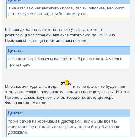
а на авто там нет высокого спроса, как вы говорите, наоборот
рынок скукоживается, растёт только у нас
В Европах да, но растет не только у нас, а так же в
развивающихся странах, включая такого гиганта, как Чина.
Примерный порог цен в Китае я вам привел.
Цитата:
а Поло завод в 3 смены клепает и всё равно ждать 4 месяца
тренд надо.
Мне сказали ждать полгода
и то не факт, что будет, при
этом даже сроки в предварительном договоре не указаны! И это в
Питере, в самом крупном в этом городе по квоте диллере
Фольцвагена - Акселе.
Цитата:
то же самое из корейцами и дастерами. если б мы все так
ажиотажно не пытались авто купить, то они б так быстро не
дорожали.