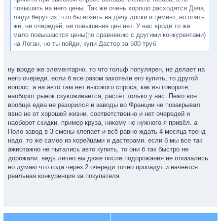
повышать на него цены. Так же очень хорошо расходятся Дача,
люди берут их, что бы возить на дачу доски и цемент, но опять
же, ни очередей, ни повышения цен нет. У нас вроде то же
мало повышаются цены(по сравнению с другими конкурентами)
на Логан, но ты пойди, купи Дастер за 500 труб
ну вроде же элементарно. то что гольф популярен, не делает на
него очереди. если б все разом захотели его купить, то другой
вопрос. а на авто там нет высокого спроса, как вы говорите,
наоборот рынок скукоживается, растёт только у нас. Пежо вон
вообще едва не разорился и заводы во Франции не позакрывал
явно не от хорошей жизни. соответственно и нет очередей и
наоборот скидки. пример круза, никому не нужного я привёл. а
Поло завод в 3 смены клепает и всё равно ждать 4 месяца тренд
надо. то же самое из корейцами и дастерами. если б мы все так
ажиотажно не пытались авто купить, то они б так быстро не
дорожали. ведь лично вы даже после подорожания не отказались.
но думаю что года через 2 очереди точно пропадут и начнётся
реальная конкуренция за покупателя