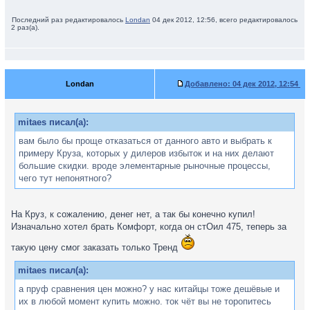
Последний раз редактировалось
Londan
04 дек 2012, 12:56, всего редактировалось
2 раз(а).
Londan
Добавлено:
04 дек 2012, 12:54
mitaes писал(а):
вам было бы проще отказаться от данного авто и выбрать к
примеру Круза, которых у дилеров избыток и на них делают
большие скидки. вроде элементарные рыночные процессы,
чего тут непонятного?
На Круз, к сожалению, денег нет, а так бы конечно купил!
Изначально хотел брать Комфорт, когда он стОил 475, теперь за
такую цену смог заказать только Тренд
mitaes писал(а):
а пруф сравнения цен можно? у нас китайцы тоже дешёвые и
их в любой момент купить можно. ток чёт вы не торопитесь