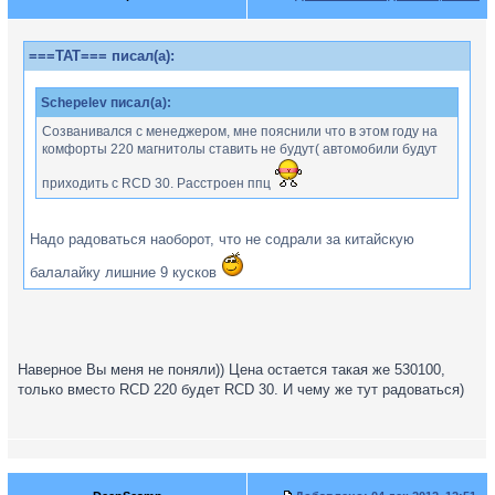
===TAT=== писал(а):
Schepelev писал(а):
Созванивался с менеджером, мне пояснили что в этом году на
комфорты 220 магнитолы ставить не будут( автомобили будут
приходить с RCD 30. Расстроен ппц
Надо радоваться наоборот, что не содрали за китайскую
балалайку лишние 9 кусков
Наверное Вы меня не поняли)) Цена остается такая же 530100,
только вместо RCD 220 будет RCD 30. И чему же тут радоваться)