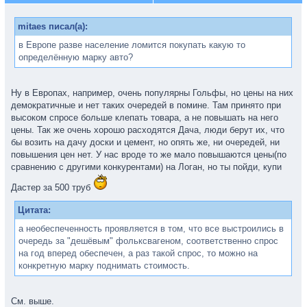
mitaes писал(а):
в Европе разве население ломится покупать какую то
определённую марку авто?
Ну в Европах, например, очень популярны Гольфы, но цены на них
демократичные и нет таких очередей в помине. Там принято при
высоком спросе больше клепать товара, а не повышать на него
цены. Так же очень хорошо расходятся Дача, люди берут их, что
бы возить на дачу доски и цемент, но опять же, ни очередей, ни
повышения цен нет. У нас вроде то же мало повышаются цены(по
сравнению с другими конкурентами) на Логан, но ты пойди, купи
Дастер за 500 труб
Цитата:
а необеспеченность проявляется в том, что все выстроились в
очередь за "дешёвым" фольксвагеном, соответственно спрос
на год вперед обеспечен, а раз такой спрос, то можно на
конкретную марку поднимать стоимость.
См. выше.