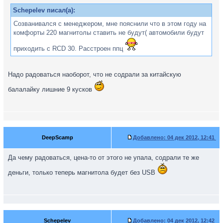
Schepelev писал(а):
Созванивался с менеджером, мне пояснили что в этом году на
комфорты 220 магнитолы ставить не будут( автомобили будут
приходить с RCD 30. Расстроен ппц
Надо радоваться наоборот, что не содрали за китайскую
балалайку лишние 9 кусков
DeepScamp
Добавлено:
04 дек 2012, 12:41
Да чему радоваться, цена-то от этого не упала, содрали те же
деньги, только теперь магнитола будет без USB
Schepelev
Добавлено:
04 дек 2012, 12:42