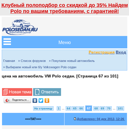
Клубный полоподбор со скидкой до 35% Найдем
Polo по вашим требованиям, с гарантией!
Меню
Регистрация
Вход
Главная
» Список форумов
» Покупаем новый автомобиль
» Выбираем новый или б/у Volkswagen Polo седан
цена на автомобиль VW Polo седан. [Страница
67
из
101
]
Поделиться…
67
На страницу
1
...
64
65
66
68
69
70
...
101
===TAT===
Добавлено:
04 дек 2012, 12:26