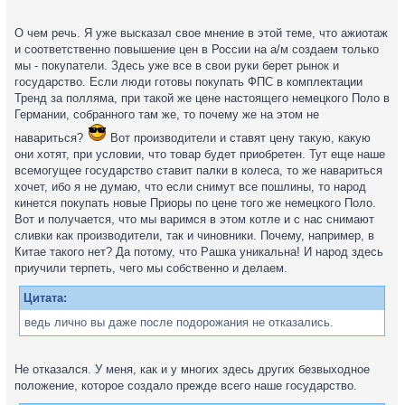
О чем речь. Я уже высказал свое мнение в этой теме, что ажиотаж
и соответственно повышение цен в России на а/м создаем только
мы - покупатели. Здесь уже все в свои руки берет рынок и
государство. Если люди готовы покупать ФПС в комплектации
Тренд за полляма, при такой же цене настоящего немецкого Поло в
Германии, собранного там же, то почему же на этом не
навариться?
Вот производители и ставят цену такую, какую
они хотят, при условии, что товар будет приобретен. Тут еще наше
всемогущее государство ставит палки в колеса, то же навариться
хочет, ибо я не думаю, что если снимут все пошлины, то народ
кинется покупать новые Приоры по цене того же немецкого Поло.
Вот и получается, что мы варимся в этом котле и с нас снимают
сливки как производители, так и чиновники. Почему, например, в
Китае такого нет? Да потому, что Рашка уникальна! И народ здесь
приучили терпеть, чего мы собственно и делаем.
Цитата:
ведь лично вы даже после подорожания не отказались.
Не отказался. У меня, как и у многих здесь других безвыходное
положение, которое создало прежде всего наше государство.