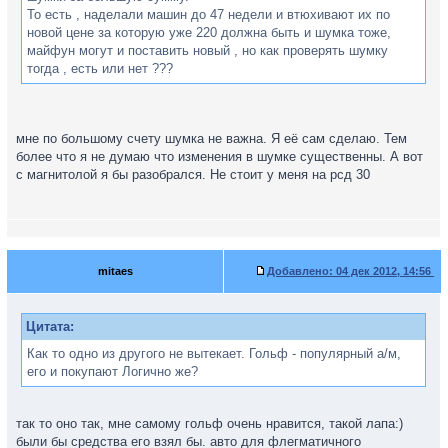
То есть , наделали машин до 47 недели и втюхивают их по
новой цене за которую уже 220 должна быть и шумка тоже,
майфун могут и поставить новый , но как проверять шумку
тогда , есть или нет ???
мне по большому счету шумка не важна. Я её сам сделаю. Тем
более что я не думаю что изменения в шумке существенны. А вот
с магнитолой я бы разобрался. Не стоит у меня на рсд 30
mitaes
Добавлено:
04 дек 2012, 14:56
Цитата:
Как то одно из другого не вытекает. Гольф - популярный а/м,
его и покупают Логично же?
так то оно так, мне самому гольф очень нравится, такой лапа:)
были бы средства его взял бы. авто для флегматичного