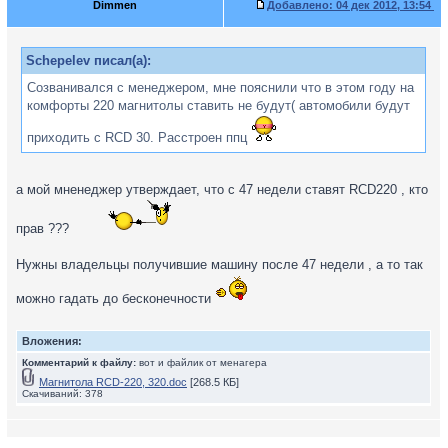
Dimmen
Добавлено:
04 дек 2012, 13:54
Schepelev писал(а):
Созванивался с менеджером, мне пояснили что в этом году на
комфорты 220 магнитолы ставить не будут( автомобили будут
приходить с RCD 30. Расстроен ппц
а мой мненеджер утверждает, что с 47 недели ставят RCD220 , кто
прав ???
Нужны владельцы получившие машину после 47 недели , а то так
можно гадать до бесконечности
Вложения:
Комментарий к файлу:
вот и файлик от менагера
Магнитола RCD-220, 320.doc
[268.5 КБ]
Скачиваний: 378