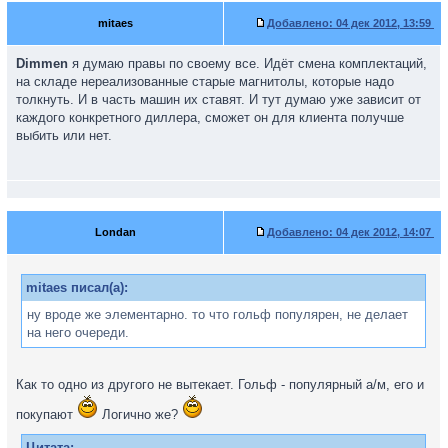
mitaes
Добавлено:
04 дек 2012, 13:59
Dimmen
я думаю правы по своему все. Идёт смена комплектаций,
на складе нереализованные старые магнитолы, которые надо
толкнуть. И в часть машин их ставят. И тут думаю уже зависит от
каждого конкретного диллера, сможет он для клиента получше
выбить или нет.
Londan
Добавлено:
04 дек 2012, 14:07
mitaes писал(а):
ну вроде же элементарно. то что гольф популярен, не делает
на него очереди.
Как то одно из другого не вытекает. Гольф - популярный а/м, его и
покупают
Логично же?
Цитата: