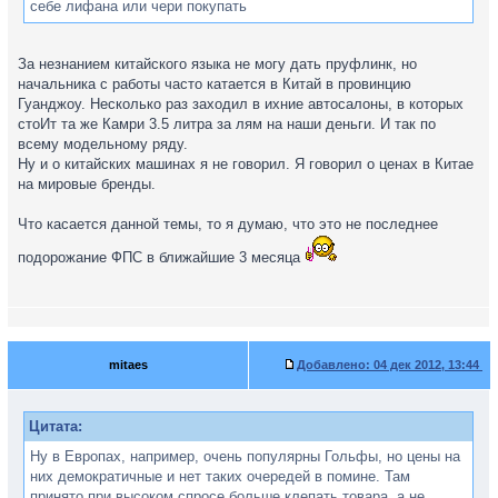
себе лифана или чери покупать
За незнанием китайского языка не могу дать пруфлинк, но
начальника с работы часто катается в Китай в провинцию
Гуанджоу. Несколько раз заходил в ихние автосалоны, в которых
стоИт та же Камри 3.5 литра за лям на наши деньги. И так по
всему модельному ряду.
Ну и о китайских машинах я не говорил. Я говорил о ценах в Китае
на мировые бренды.
Что касается данной темы, то я думаю, что это не последнее
подорожание ФПС в ближайшие 3 месяца
mitaes
Добавлено:
04 дек 2012, 13:44
Цитата:
Ну в Европах, например, очень популярны Гольфы, но цены на
них демократичные и нет таких очередей в помине. Там
принято при высоком спросе больше клепать товара, а не