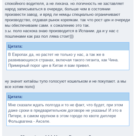
спокойного водителя, а не лихача. но логичность не заставляет
народ записываться в очереди, больше чем в состоянии
произвести завод. и вряд ли немцы специально ограничивают
производство, отдавая рынок кореякам. так что рост цен и очереди
мы обеспечиваем сами. к сожалению это так.
з.ы. поло наскока знаю производится в Испании. да и у нас с
пошлинами как раз пол ляма стоит)))
Цитата:
В Европах да, но растет не только у нас, а так же в
развивающихся странах, включая такого гиганта, как Чина.
Примерный порог цен в Китае я вам привел.
ну значит китаёзы тупо голосуют кошельком и не покупают. а мы
все хотим поло)
Цитата:
Мне сказали ждать полгода и то не факт, что будет, при этом
даже сроки в предварительном договоре не указаны! И это в
Питере, в самом крупном в этом городе по квоте диллере
Фольцвагена - Акселе.