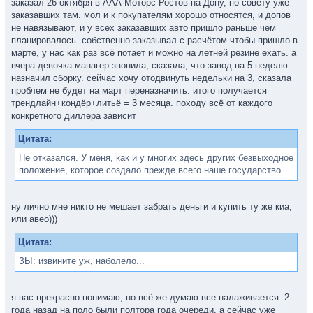
заказал 26 октября в ААА-Моторс Ростов-на-Дону, по совету уже
заказавших там. мол и к покупателям хорошо относятся, и допов
не навязывают, и у всех заказавших авто пришло раньше чем
планировалось. собственно заказывал с расчётом чтобы пришло в
марте, у нас как раз всё потает и можно на летней резине ехать. а
вчера девочка манагер звонила, сказала, что завод на 5 неделю
назначил сборку. сейчас хочу отодвинуть недельки на 3, сказала
проблем не будет на март переназначить. итого получается
трендлайн+кондёр+литьё = 3 месяца. походу всё от каждого
конкретного диллера зависит
Цитата:
Не отказался. У меня, как и у многих здесь других безвыходное
положение, которое создало прежде всего наше государство.
ну лично мне никто не мешает забрать деньги и купить ту же киа,
или авео)))
Цитата:
ЗЫ: извините уж, наболело...
я вас прекрасно понимаю, но всё же думаю все налаживается. 2
года назад на поло были полтора года очереди, а сейчас уже