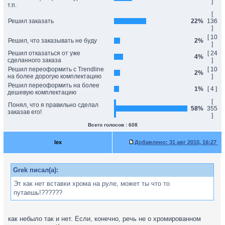
]
т.п.
[
Решил заказать
22%
136
]
[ 10
Решил, что заказывать не буду
2%
]
Решил отказаться от уже
[ 24
4%
сделанного заказа
]
Решил переоформить с Trendline
[ 10
2%
на более дорогую комплектацию
]
Решил переоформить на более
1%
[ 4 ]
дешевую комплектацию
[
Понял, что я правильно сделал
58%
355
заказав его!
]
Всего голосов : 608
lex
Добавлено:
31 авг 2010, 16:27
Grek писал(а):
Эт как нет вставки хрома на руле, может ты что то
путаешь!??????
как небыло так и нет. Если, конечно, речь не о хромированном