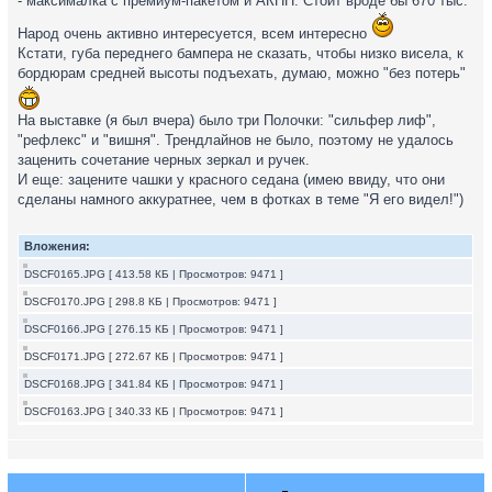
- максималка с премиум-пакетом и АКПП. Стоит вроде бы 670 тыс.
Народ очень активно интересуется, всем интересно
Кстати, губа переднего бампера не сказать, чтобы низко висела, к
бордюрам средней высоты подъехать, думаю, можно "без потерь"
На выставке (я был вчера) было три Полочки: "сильфер лиф",
"рефлекс" и "вишня". Трендлайнов не было, поэтому не удалось
заценить сочетание черных зеркал и ручек.
И еще: зацените чашки у красного седана (имею ввиду, что они
сделаны намного аккуратнее, чем в фотках в теме "Я его видел!")
Вложения:
DSCF0165.JPG [ 413.58 КБ | Просмотров: 9471 ]
DSCF0170.JPG [ 298.8 КБ | Просмотров: 9471 ]
DSCF0166.JPG [ 276.15 КБ | Просмотров: 9471 ]
DSCF0171.JPG [ 272.67 КБ | Просмотров: 9471 ]
DSCF0168.JPG [ 341.84 КБ | Просмотров: 9471 ]
DSCF0163.JPG [ 340.33 КБ | Просмотров: 9471 ]