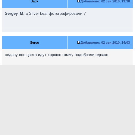
Jack
Добавлено:
02 сен 2010, 13:38
Sergey_M
, а Silver Leaf фотографировали ?
Serco
Добавлено:
02 сен 2010, 14:03
седану все цвета идут хорошо гамму подобрали однако
5
На страницу
1
2
3
4
6
7
8
...
50
Главная
» Список форумов
» Покупаем новый автомобиль
» Выбираем новый или б/у Volkswagen Polo седан
Кто сейчас на конференции
Сейчас этот форум просматривают: нет зарегистрированных пользователей и гости:
131