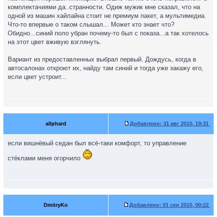
комплектачиями да..странности. Одиж мужик мне сказал, что на
одной из машин хайлайна стоит не премиум пакет, а мультимедиа.
Что-то впервые о таком слышал... Может кто знает что?
Обидно...синий поло убран почему-то был с показа...а так хотелось
на этот цвет вживую взглянуть.
Вариант из предоставленных выбрал первый. Дождусь, когда в
автосалонах откроют их, найду там синий и тогда уже закажу его,
если цвет устроит...
allphard
Добавлено:
31 авг 2010, 19:31
если вишнёвый седан был всё-таки комфорт, то управление
стёклами меня огорчило
DmitryKo
Добавлено:
01 сен 2010, 00:22