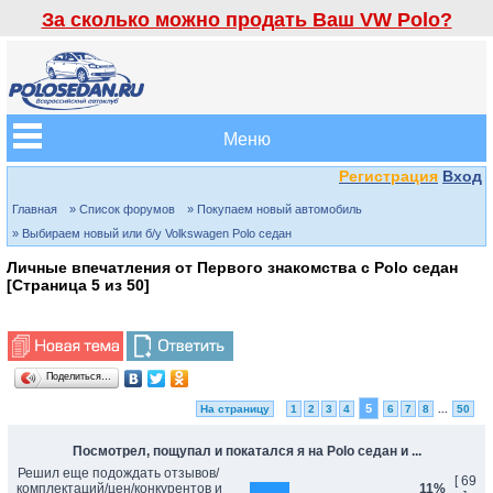
За сколько можно продать Ваш VW Polo?
Меню
Регистрация
Вход
Главная
» Список форумов
» Покупаем новый автомобиль
» Выбираем новый или б/у Volkswagen Polo седан
Личные впечатления от Первого знакомства с Polo седан
[Страница
5
из
50
]
Поделиться…
5
На страницу
1
2
3
4
6
7
8
...
50
Посмотрел, пощупал и покатался я на Polo седан и ...
Решил еще подождать отзывов/
[ 69
комплектаций/цен/конкурентов и
11%