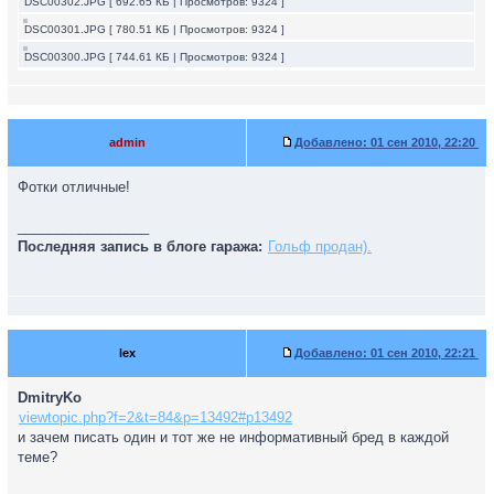
DSC00302.JPG [ 692.65 КБ | Просмотров: 9324 ]
DSC00301.JPG [ 780.51 КБ | Просмотров: 9324 ]
DSC00300.JPG [ 744.61 КБ | Просмотров: 9324 ]
admin
Добавлено:
01 сен 2010, 22:20
Фотки отличные!
_________________
Последняя запись в блоге гаража:
Гольф продан).
lex
Добавлено:
01 сен 2010, 22:21
DmitryKo
viewtopic.php?f=2&t=84&p=13492#p13492
и зачем писать один и тот же не информативный бред в каждой
теме?