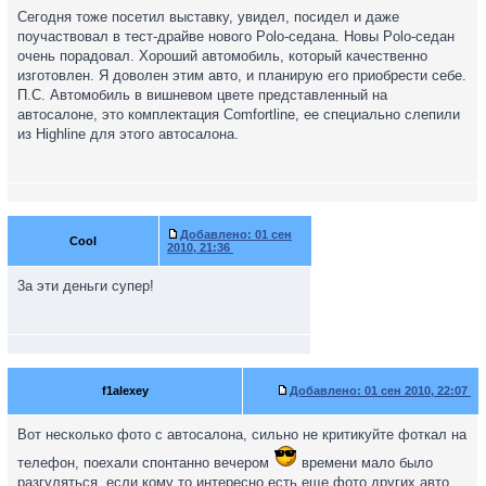
Сегодня тоже посетил выставку, увидел, посидел и даже
поучаствовал в тест-драйве нового Polo-седана. Новы Polo-седан
очень порадовал. Хороший автомобиль, который качественно
изготовлен. Я доволен этим авто, и планирую его приобрести себе.
П.С. Автомобиль в вишневом цвете представленный на
автосалоне, это комплектация Comfortline, ее специально слепили
из Highline для этого автосалона.
Добавлено:
01 сен
Cool
2010, 21:36
3а эти деньги супер!
f1alexey
Добавлено:
01 сен 2010, 22:07
Вот несколько фото с автосалона, сильно не критикуйте фоткал на
телефон, поехали спонтанно вечером
времени мало было
разгуляться, если кому то интересно есть еще фото других авто