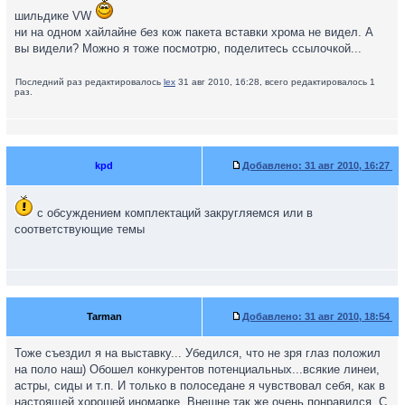
шильдике VW
ни на одном хайлайне без кож пакета вставки хрома не видел. А
вы видели? Можно я тоже посмотрю, поделитесь ссылочкой...
Последний раз редактировалось
lex
31 авг 2010, 16:28, всего редактировалось 1
раз.
kpd
Добавлено:
31 авг 2010, 16:27
с обсуждением комплектаций закругляемся или в
соответствующие темы
Tarman
Добавлено:
31 авг 2010, 18:54
Тоже съездил я на выставку... Убедился, что не зря глаз положил
на поло наш) Обошел конкурентов потенциальных...всякие линеи,
астры, сиды и т.п. И только в полоседане я чувствовал себя, как в
настоящей хорошей иномарке. Внешне так же очень понравился. С