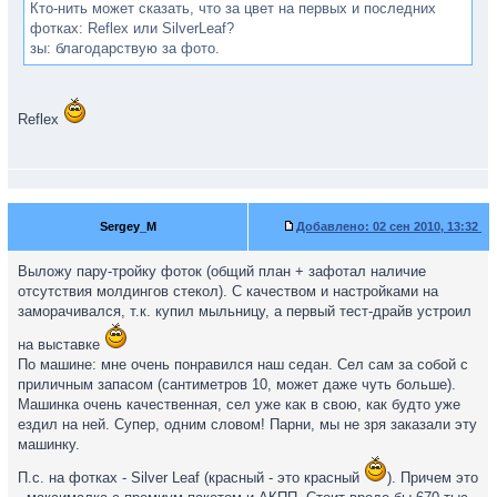
Кто-нить может сказать, что за цвет на первых и последних
фотках: Reflex или SilverLeaf?
зы: благодарствую за фото.
Reflex
Sergey_M
Добавлено:
02 сен 2010, 13:32
Выложу пару-тройку фоток (общий план + зафотал наличие
отсутствия молдингов стекол). С качеством и настройками на
заморачивался, т.к. купил мыльницу, а первый тест-драйв устроил
на выставке
По машине: мне очень понравился наш седан. Сел сам за собой с
приличным запасом (сантиметров 10, может даже чуть больше).
Машинка очень качественная, сел уже как в свою, как будто уже
ездил на ней. Супер, одним словом! Парни, мы не зря заказали эту
машинку.
П.с. на фотках - Silver Leaf (красный - это красный
). Причем это