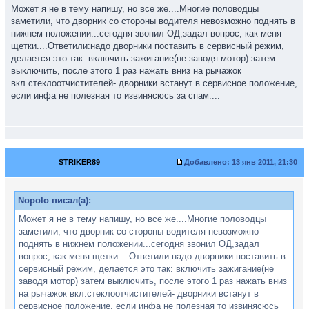
Может я не в тему напишу, но все же....Многие половодцы
заметили, что дворник со стороны водителя невозможно поднять в
нижнем положении...сегодня звонил ОД,задал вопрос, как меня
щетки....Ответили:надо дворники поставить в сервисный режим,
делается это так: включить зажигание(не заводя мотор) затем
выключить, после этого 1 раз нажать вниз на рычажок
вкл.стеклоотчистителей- дворники встанут в сервисное положение,
если инфа не полезная то извинясюсь за спам....
STRIKER89
Добавлено:
13 янв 2011, 21:30
Nopolo писал(а):
Может я не в тему напишу, но все же....Многие половодцы
заметили, что дворник со стороны водителя невозможно
поднять в нижнем положении...сегодня звонил ОД,задал
вопрос, как меня щетки....Ответили:надо дворники поставить в
сервисный режим, делается это так: включить зажигание(не
заводя мотор) затем выключить, после этого 1 раз нажать вниз
на рычажок вкл.стеклоотчистителей- дворники встанут в
сервисное положение, если инфа не полезная то извинясюсь