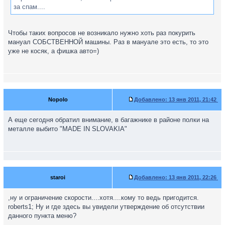
за спам....
Чтобы таких вопросов не возникало нужно хоть раз покурить
мануал СОБСТВЕННОЙ машины. Раз в мануале это есть, то это
уже не косяк, а фишка авто=)
Nopolo
Добавлено:
13 янв 2011, 21:42
А еще сегодня обратил внимание, в багажнике в районе полки на
металле выбито "MADE IN SLOVAKIA"
staroi
Добавлено:
13 янв 2011, 22:26
,ну и ограничение скорости....хотя....кому то ведь пригодится.
roberts1; Ну и где здесь вы увидели утверждение об отсутствии
данного пункта меню?