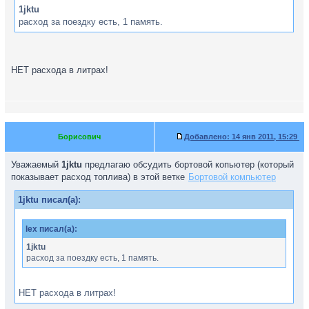
1jktu
расход за поездку есть, 1 память.
НЕТ расхода в литрах!
Борисович
Добавлено:
14 янв 2011, 15:29
Уважаемый
1jktu
предлагаю обсудить бортовой копьютер (который
показывает расход топлива) в этой ветке
Бортовой компьютер
1jktu писал(а):
lex писал(а):
1jktu
расход за поездку есть, 1 память.
НЕТ расхода в литрах!