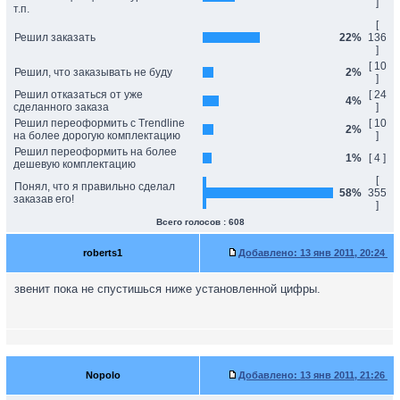
]
т.п.
[
Решил заказать
22%
136
]
[ 10
Решил, что заказывать не буду
2%
]
Решил отказаться от уже
[ 24
4%
сделанного заказа
]
Решил переоформить с Trendline
[ 10
2%
на более дорогую комплектацию
]
Решил переоформить на более
1%
[ 4 ]
дешевую комплектацию
[
Понял, что я правильно сделал
58%
355
заказав его!
]
Всего голосов : 608
roberts1
Добавлено:
13 янв 2011, 20:24
звенит пока не спустишься ниже установленной цифры.
Nopolo
Добавлено:
13 янв 2011, 21:26