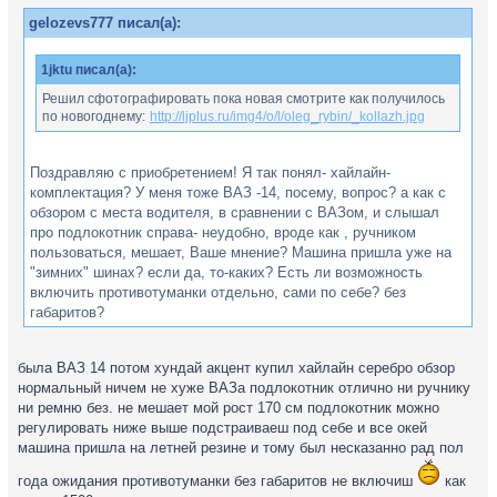
gelozevs777 писал(а):
1jktu писал(а):
Решил сфотографировать пока новая смотрите как получилось
по новогоднему:
http://ljplus.ru/img4/o/l/oleg_rybin/_kollazh.jpg
Поздравляю с приобретением! Я так понял- хайлайн-
комплектация? У меня тоже ВАЗ -14, посему, вопрос? а как с
обзором с места водителя, в сравнении с ВАЗом, и слышал
про подлокотник справа- неудобно, вроде как , ручником
пользоваться, мешает, Ваше мнение? Машина пришла уже на
"зимних" шинах? если да, то-каких? Есть ли возможность
включить противотуманки отдельно, сами по себе? без
габаритов?
была ВАЗ 14 потом хундай акцент купил хайлайн серебро обзор
нормальный ничем не хуже ВАЗа подлокотник отлично ни ручнику
ни ремню без. не мешает мой рост 170 см подлокотник можно
регулировать ниже выше подстраиваеш под себе и все окей
машина пришла на летней резине и тому был несказанно рад пол
года ожидания противотуманки без габаритов не включиш
как