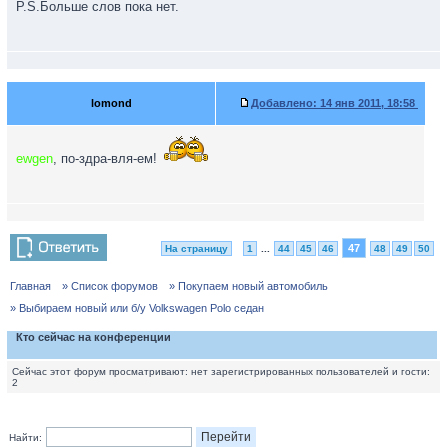
P.S.Больше слов пока нет.
lomond
Добавлено:
14 янв 2011, 18:58
ewgen
, по-здра-вля-ем!
47
На страницу
1
...
44
45
46
48
49
50
Главная
» Список форумов
» Покупаем новый автомобиль
» Выбираем новый или б/у Volkswagen Polo седан
Кто сейчас на конференции
Сейчас этот форум просматривают: нет зарегистрированных пользователей и гости:
2
Найти: