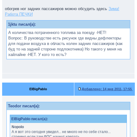
обогрев ног задних пассажиров можно обсудить здесь
Зима!
Работа ПЕЧКИ
1jktu писал(а):
А количества потраченного топлива за поезду -НЕТ!
Вопрос: В руководстве есть рисунок где видны дефлекторы
для подачи воздуха в область колен задних пассажиров (как
буд то на задней стороне подлокотника) Но такого у меня на
хайлайне -НЕТ. У кого то есть?
ElBigPablo
Добавлено:
14 янв 2011, 17:55
Teodor писал(а):
ElBigPablo писал(а):
Nopolo
А я вот это сегодня увидел... не много не по себе стало...
стремно если там ФПС начнут клепать...