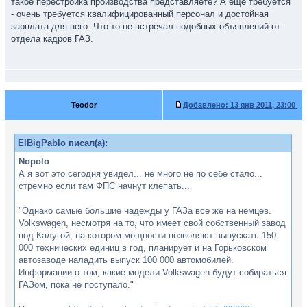
такое перестройка производства представляете? А ещё требуется
- очень требуется квалифицированный персонал и достойная
зарплата для него. Что то не встречал подобных объявлений от
отдела кадров ГАЗ.
Teodor
Добавлено:
13 янв 2011, 23:00
ElBigPablo писал(а):
Nopolo
А я вот это сегодня увидел... не много не по себе стало...
стремно если там ФПС начнут клепать...
"Однако самые большие надежды у ГАЗа все же на немцев.
Volkswagen, несмотря на то, что имеет свой собственный завод
под Калугой, на котором мощности позволяют выпускать 150
000 технических единиц в год, планирует и на Горьковском
автозаводе наладить выпуск 100 000 автомобилей.
Информации о том, какие модели Volkswagen будут собираться
ГАЗом, пока не поступало."