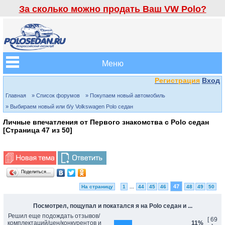
За сколько можно продать Ваш VW Polo?
Меню
Регистрация
Вход
Главная
» Список форумов
» Покупаем новый автомобиль
» Выбираем новый или б/у Volkswagen Polo седан
Личные впечатления от Первого знакомства с Polo седан
[Страница
47
из
50
]
Поделиться…
47
На страницу
1
...
44
45
46
48
49
50
Посмотрел, пощупал и покатался я на Polo седан и ...
Решил еще подождать отзывов/
[ 69
комплектаций/цен/конкурентов и
11%