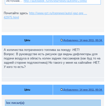
Источник...
http://autoweek.ru/review/news/autolife/23066/
Почитайте здесь
http://www.gzt.ru/topnews/auto/-gaz-pre ...
42975.html
1jktu
Добавлено:
14 янв 2011, 00:34
А количества потраченного топлива за поезду -НЕТ!
Вопрос: В руководстве есть рисунок где видны дефлекторы для
подачи воздуха в область колен задних пассажиров (как буд то на
задней стороне подлокотника) Но такого у меня на хайлайне -НЕТ.
У кого то есть?
1jktu
Добавлено:
14 янв 2011, 00:34
lex писал(а):