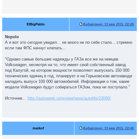
ElBigPablo
Добавлено:
13 янв 2011, 22:26
Nopolo
А я вот это сегодня увидел... не много не по себе стало... стремно
если там ФПС начнут клепать...
"Однако самые большие надежды у ГАЗа все же на немцев.
Volkswagen, несмотря на то, что имеет свой собственный завод
под Калугой, на котором мощности позволяют выпускать 150 000
технических единиц в год, планирует и на Горьковском автозаводе
наладить выпуск 100 000 автомобилей. Информации о том, какие
модели Volkswagen будут собираться ГАЗом, пока не поступало."
Источник...
http://autoweek.ru/review/news/autolife/23066/
markof
Добавлено:
13 янв 2011, 22:40