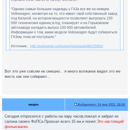
"Однако самые большие надежды у ГАЗа все же на немцев.
Volkswagen, несмотря на то, что имеет свой собственный завод
под Калугой, на котором мощности позволяют выпускать 150
000 технических единиц в год, планирует и на Горьковском
автозаводе наладить выпуск 100 000 автомобилей.
Информации о том, какие модели Volkswagen будут собираться
ГАЗом, пока не поступало."
Источник...
http://autoweek.ru/review/news/autolife/23066/
Почитайте здесь
http://www.gzt.ru/topnews/auto/-gaz-pre ...
42975.html
Вот это уже совсем не смешно... я много волжанок видел это же
жесть как они собирают...
ewgen
Добавлено:
14 янв 2011, 18:50
Сегодня отпросился с работы на пару часов,поехал и забрал из
салона своего ФоПСа.Проехал всего 15 км,и понял:
Это настоящий
фольксваген.