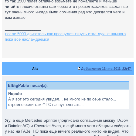
то так 1500 полет отлично возьмете не пожалеете и меньше
читайте плохие отзывы сам через это прошел казачков засланных
тут очень много иногда были сомнения рад что дождался чего и
вам желаю
_________________
после 5000 двигатель как проснулся тянуть стал лучше намного
пока все наслаждаемся
Altt
Добавлено:
13 янв 2011, 22:47
ElBigPablo писал(а):
Nopolo
А я вот это сегодня увидел... не много не по себе стало...
стремно если там ФПС начнут клепать...
Угу, а ещё Mercedes Sprinter (подписано соглашение между ГАЗом
и Daimler AG) и Chevrolet Aveo, а ещё много чего обещали собирать
у нас на ГАЗе. НО пока ещё ничего реального никто не видел. Что