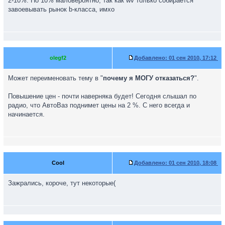
2-10%. Но 10% маловероятно, так как wv только собирается
завоевывать рынок b-класса, имхо
olegf2
Добавлено:
01 сен 2010, 17:12
Может переименовать тему в "
почему я МОГУ отказаться?
".
Повышение цен - почти наверняка будет! Сегодня слышал по
радио, что АвтоВаз поднимет цены на 2 %. С него всегда и
начинается.
Cool
Добавлено:
01 сен 2010, 18:08
Зажрались, короче, тут некоторые(