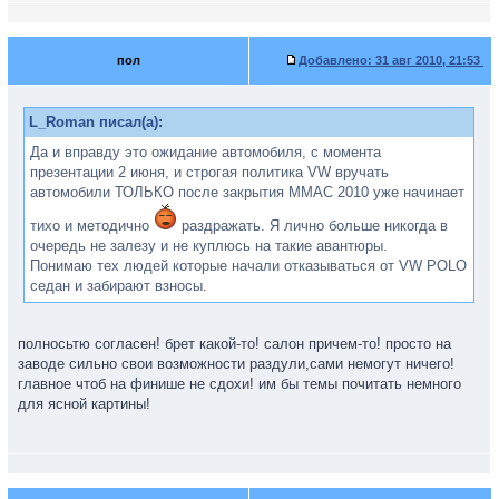
пол
Добавлено:
31 авг 2010, 21:53
L_Roman писал(а):
Да и вправду это ожидание автомобиля, с момента
презентации 2 июня, и строгая политика VW вручать
автомобили ТОЛЬКО после закрытия ММАС 2010 уже начинает
тихо и методично
раздражать. Я лично больше никогда в
очередь не залезу и не куплюсь на такие авантюры.
Понимаю тех людей которые начали отказываться от VW POLO
седан и забирают взносы.
полносьтю согласен! брет какой-то! салон причем-то! просто на
заводе сильно свои возможности раздули,сами немогут ничего!
главное чтоб на финише не сдохи! им бы темы почитать немного
для ясной картины!