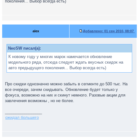
поколения... Выбор всегда есть)
alex
Добавлено:
01 сен 2010, 08:07
NeoSW писал(а):
К новому году у многих марок намечается обновление
модельного ряда, отсюда следует ждать вкусных скидок на
авто предыдущего поколения... Выбор всегда есть)
Про скидки однозначно можно забыть в сегменте до 500 тыс. На
все очереди, зачем скидывать. Обновление будет только у
фокуса, возможно на них и скинут немного. Разовые акции для
завлечения возможны , но не более.
_________________
ожидал большего