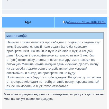
b@d
Добавлено:
31 авг 2010, 21:51
мин писал(а):
Немного созрел отписать про себя,что с подвигло создать эту
тему.Безусловно,новый поло седан было бы хорошим
приобретением. Но машина нужна сейчас и нужна каждый
день.Прождав 2 месяца(пешком кстати,но из них 1 мес был
отпуск) потихоньку я остыл,посмотрел другими глазами на
ситуацию.Машина нужна каждый день и сейчас.Делать икону
из автомобиля,даже если это действительно хороший
автомобиль и выгодное приобретения не буду.
Пока решил так - беру то что беру,ездию.Когда поступит звонок
от дилера либо сдам по трейд ин либо верну первоначальный
взнос.Но морально я уж готов отказаться.
Мне тоже порядком надоело это ожидание, но раз уж ждал с июня
месяца так уж наверное дождусь.