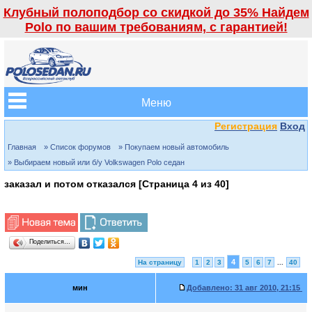
Клубный полоподбор со скидкой до 35% Найдем
Polo по вашим требованиям, с гарантией!
Меню
Регистрация
Вход
Главная
» Список форумов
» Покупаем новый автомобиль
» Выбираем новый или б/у Volkswagen Polo седан
заказал и потом отказался [Страница
4
из
40
]
Поделиться…
4
На страницу
1
2
3
5
6
7
...
40
мин
Добавлено:
31 авг 2010, 21:15