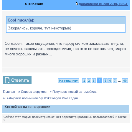
STRIKER89
Добавлено:
01 сен 2010, 19:03
Cool писал(а):
Зажрались, короче, тут некоторые(
Согласен. Такое ощущение, что народ силком заказывать тянули,
не хочешь заказывать проходи мимо, никто ж не заставляет, марок
много хороших и разных...
4
На страницу
1
2
3
5
6
7
...
40
Главная
» Список форумов
» Покупаем новый автомобиль
» Выбираем новый или б/у Volkswagen Polo седан
Кто сейчас на конференции
Сейчас этот форум просматривают: нет зарегистрированных пользователей и гости:
2