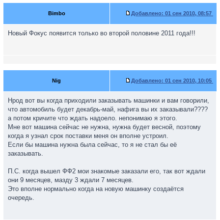
Bimbo
Добавлено:
01 сен 2010, 08:57
Новый Фокус появится только во второй половине 2011 года!!!
Nig
Добавлено:
01 сен 2010, 10:05
Нрод вот вы когда приходили заказывать машинки и вам говорили,
что автомобиль будет декабрь-май, нафига вы их заказывали????
а потом кричите что ждать надоело. непонимаю я этого.
Мне вот машина сейчас не нужна, нужна будет весной, поэтому
когда я узнал срок поставки меня он вполне устроил.
Если бы машина нужна была сейчас, то я не стал бы её
заказывать.
П.С. когда вышел ФФ2 мои знакомые заказали его, так вот ждали
они 9 месяцев, мазду 3 ждали 7 месяцев.
Это вполне нормально когда на новую машинку создаётся
очередь.