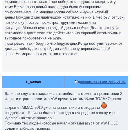
Немного созрел отписать про себя,что с подвигло создать эту
тему.Безусловно,новый поло седан было бы хорошим
приобретением. Но машина нужна сейчас и нужна каждый
день.Прождав 2 месяца(пешком кстати,но из них 1 мес был отпуск)
потихоньку я остыл,посмотрел другими глазами на
ситуацию.Машина нужна каждый день и сейчас.Делать икону из
автомобиля,даже если это действительно хороший автомобиль и
выгодное приобретения не буду.
Пока решил так - беру то что беру,ездию.Когда поступит звонок от
дилера либо сдам по трейд ин либо верну первоначальный
взнос.Но морально я уж готов отказаться.
L_Roman
Добавлено:
31 авг 2010, 21:45
Да и вправду это ожидание автомобиля, с момента презентации 2
июня, и строгая политика VW вручать автомобили ТОЛЬКО после
закрытия ММАС 2010 уже начинает тихо и методично
раздражать. Я лично больше никогда в очередь не залезу и не
куплюсь на такие авантюры.
Понимаю тех людей которые начали отказываться от VW POLO
седан и забирают взносы.