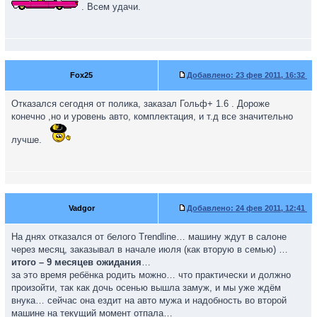
. Всем удачи.
Fox25
Добавлено:
23 фев 2011, 16:32
Отказался сегодня от полика, заказал Гольф+ 1.6 . Дороже
конечно ,но и уровень авто, комплектация, и т.д все значительно
лучше.
Vadgor
Добавлено:
24 фев 2011, 12:41
На днях отказался от белого Тrendline… машину ждут в салоне
через месяц, заказывал в начале июля (как вторую в семью) …
итого – 9 месяцев ожидания
…
за это время ребёнка родить можно… что практически и должно
произойти, так как дочь осенью вышла замуж, и мы уже ждём
внука… сейчас она ездит на авто мужа и надобность во второй
машине на текущий момент отпала…