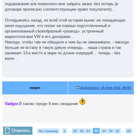
подорожание а/м позволило мне забрать аванс без потерь (в
договоре прописано соответствующее право покупателя)…
Оглядываясь назад, из всей этой истории вынес не покидающее
меня ощущение, что попал на хорошо подготовленный и
организованный своеобразный «развод», устроенный
маркетологами VW и его дилерами…
Никогда, чтобы там не обещали и чем бы не заманивали, - никогда
больше не встану в такую дикую очередь… наша страна и так
занимает 13-е место в мире по длине очередей… теперь - без
меня…
ewgen
Добавлено:
25 фев 2011, 06:00
Vadgor.
В каком городе 9 мес.ожидание
32
На страницу
1
...
29
30
31
33
34
35
...
40