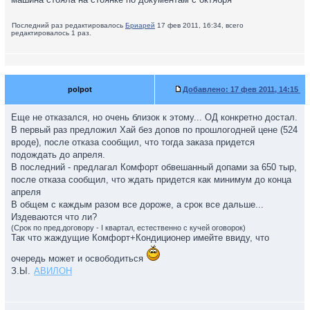
Последний раз редактировалось
Бриарей
17 фев 2011, 16:34, всего
редактировалось 1 раз.
polpot
Добавлено:
17 фев 2011, 14:15
Еще не отказался, но очень близок к этому... ОД конкретно достал.
В первый раз предложил Хай без допов по прошлогодней цене (524
вроде), после отказа сообщил, что тогда заказа придется
подождать до апреля.
В последний - предлагал Комфорт обвешанный допами за 650 тыр,
после отказа сообщил, что ждать придется как минимум до конца
апреля
В общем с каждым разом все дороже, а срок все дальше...
Издеваются что ли?
(Срок по пред.договору - I квартал, естественно с кучей оговорок)
Так что жаждущие Комфорт+Кондиционер имейте ввиду, что
очередь может и освободиться
З.Ы.
АВИЛОН