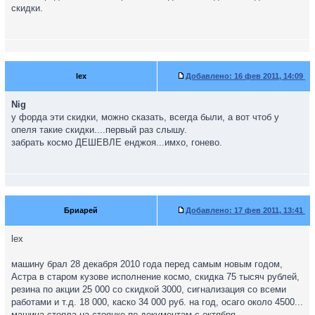
скидки.
lex
Добавлено:
16 фев 2011, 14:09
Nig
у форда эти скидки, можно сказать, всегда были, а вот чтоб у
опеля такие скидки....первый раз слышу.
забрать космо ДЕШЕВЛЕ енджоя...имхо, гонево.
Бриарей
Добавлено:
17 фев 2011, 13:41
lex
машину брал 28 декабря 2010 года перед самым новым годом,
Астра в старом кузове исполнение космо, скидка 75 тысяч рублей,
резина по акции 25 000 со скидкой 3000, сигнализация со всеми
работами и т.д. 18 000, каско 34 000 руб. на год, осаго около 4500...
машина стояла на стоянке по документам с октября