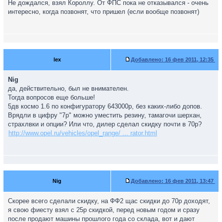
Не дождался, взял Короллу. От ФПС пока не отказывался - очень
интересно, когда позвонят, что пришел (если вообще позвонят)
lex
Добавлено:
16 фев 2011, 12:35
Nig
да, действительно, был не внимателен.
Тогда вопросов еще больше!
5дв космо 1.6 по конфигуратору 643000р, без каких-либо допов.
Врядли в цифру "7р" можно уместить резину, тамагочи шерхан,
страхлвки и опции? Или что, дилер сделал скидку почти в 70р?
http://www.opel.ru/vehicles/opel_range/ ... rator.html
Nig
Добавлено:
16 фев 2011, 13:47
Скорее всего сделали скидку, на ФФ2 щас скидки до 70р доходят,
я свою фиесту взял с 25р скидкой, перед новым годом и сразу
после продают машины прошлого года со склада, вот и дают