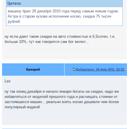
Цитата:
машину брал 28 декабря 2010 года перед самым новым годом,
Астра в старом кузове исполнение космо, скидка 75 тысяч
рублей
ну если дают такие скидки на авто стоимостью в 6,5сотен, т.е.
больше 10%, тут как говорится сам бог велел...
Бриарей
Добавлено:
18 фев 2011, 15:32
Lex
ну так конец декабря и начало января богаты на скидки, надо же
избавляться от моделей прошлого года и расчищать стоянки от
застоявшихся машин... реально взять космо дешевле чем более
популярный инджой