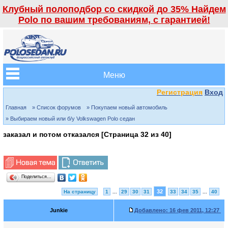
Клубный полоподбор со скидкой до 35% Найдем
Polo по вашим требованиям, с гарантией!
Меню
Регистрация
Вход
Главная
» Список форумов
» Покупаем новый автомобиль
» Выбираем новый или б/у Volkswagen Polo седан
заказал и потом отказался [Страница
32
из
40
]
Поделиться…
32
На страницу
1
...
29
30
31
33
34
35
...
40
Junkie
Добавлено:
16 фев 2011, 12:27