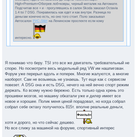
High+Premium+Обогрев лоб+ковры, черный металик на Автомате.
Подсчитав все + и - прогулявшись в салон Skoda заказал Octavia
1.4 tsi 7 DSG. Понравилась как едет и как внутри. Разница по
деньгам конечно есть, но оно того стоит. Поло заказывал
Автосалон
РУС-ЛАН
на Ленинском проспекте если кому
интересно.
Тоже хотел уже заказывать Octavia 1.4 tsi, но почитав отзывы о
этом двигателе вернулся к поло.
Я понимаю что беру. TSI это все же двигатель требовательный не
спорю. Но посмотрите весь модельный ряд VW им нашпигован.
Аналогично, TSi очень требовательные моторы и к маслу и к
Форум уже перерыл вдоль и поперек. Многие жалуются, а многие
топливу, на пробегах после 50ти начинают поджирать масло
наоборот. Сам не возьмешь не узнаешь. Тут еще как с сервисом
(см форум шкоды) . И автомат с ними не идет, только DSG, вот
повезет. А DSG она и есть DSG, нечего на ней вечно спорт режим
и получается гарантия кончится сразу продавать. ИМХО. А 1.6
держать. Ко всему нужно бережно. Есть только одна хрень это
с акпп 700 тыс, совсем не едет!!! Тоже смотрел в сторону
прошивки мозгов, но машину обкатали уже и дилер имеет все
новое и хорошее. Полик меня ценой порадовал, но когда собрал
шкоды.....
собрал себе октаху получилось 815т. вполне реальные деньги,
хотя и дорого, но что сейчас дешево.
Но все слижу за машиной на форуме, спортивный интерес