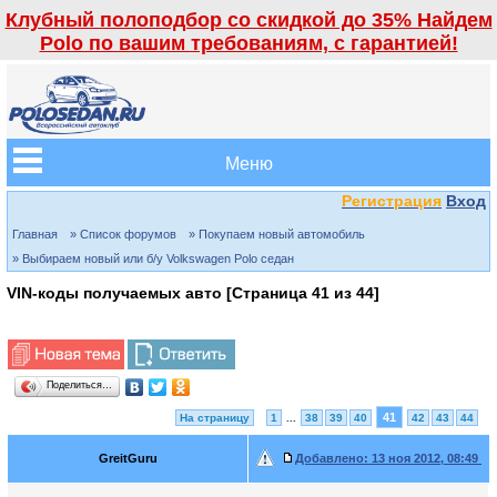
Клубный полоподбор со скидкой до 35% Найдем
Polo по вашим требованиям, с гарантией!
Меню
Регистрация
Вход
Главная
» Список форумов
» Покупаем новый автомобиль
» Выбираем новый или б/у Volkswagen Polo седан
VIN-коды получаемых авто [Страница
41
из
44
]
Поделиться…
41
На страницу
1
...
38
39
40
42
43
44
GreitGuru
Добавлено:
13 ноя 2012, 08:49