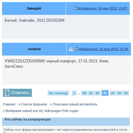
Завидий
Добавлено:
14 янв 2013, 13:07
Белый, Хайлайн, 2012 DG032394
nicklord
Добавлено:
21 янв 2013, 21:36
XW8ZZZ61ZDG035585 черный комфорт, 17.01.2013, Киев,
АвтоСоюз
41
На страницу
1
...
38
39
40
42
43
44
Главная
» Список форумов
» Покупаем новый автомобиль
» Выбираем новый или б/у Volkswagen Polo седан
Кто сейчас на конференции
Сейчас этот форум просматривают: нет зарегистрированных пользователей и гости:
4