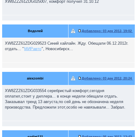
XWBZZZ61ZDG025007, комфорт получил 31.10.12
Водолей
Добавлено:
03 дек 2012, 19:02
XW8ZZZ61ZDG029523 Синий хайлайн. Жду. Обещали 06.12.2012г.
отдать... "
МИРавто
", Новосибирск...
aiexzombi
Добавлено:
03 дек 2012, 20:24
XW8ZZZ61ZDG033554 серебристый комфорт,сегодня
оплатил,стоит у диллера... в конце недели обещали отдать.
Заказывал тренд 13 августа,по сей день не обозначена неделя
производства. Предложили этот,особо не навязывали... Забрал.
gadjet121
Добавлено:
05 дек 2012, 13:43