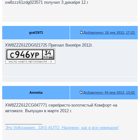
xw8zzz61zdg023571 получил 3 декабря 12.г
graf1971
Добавлено:
16 дек 2012, 17:23
XW8ZZZ61ZDG021725 Пригнал 8ноября 2012г.
Annetta
Добавлено:
04 янв 2013, 13:02
XW8ZZZ61ZCG047771 серебристо-золотистый Комфорт на
автомате. Выпущен в марте 2012 г.
_________________
Это Volkswagen...DAS AUTO. Надежен, как и все немецкое!