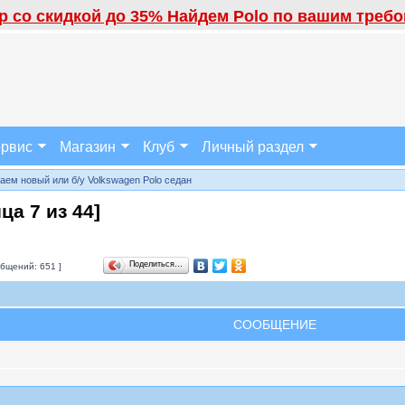
 со скидкой до 35% Найдем Polo по вашим требов
рвис
Магазин
Клуб
Личный раздел
аем новый или б/у Volkswagen Polo седан
ица
7
из
44
]
Поделиться…
бщений: 651 ]
СООБЩЕНИЕ