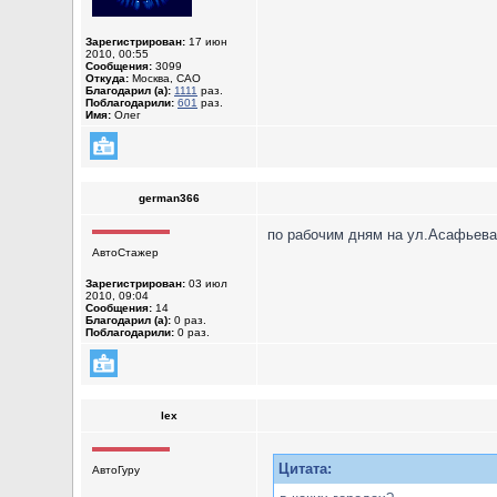
Зарегистрирован:
17 июн
2010, 00:55
Сообщения:
3099
Откуда:
Москва, САО
Благодарил (а):
1111
раз.
Поблагодарили:
601
раз.
Имя:
Олег
german366
по рабочим дням на ул.Асафьева (
АвтоСтажер
Зарегистрирован:
03 июл
2010, 09:04
Сообщения:
14
Благодарил (а):
0 раз.
Поблагодарили:
0 раз.
lex
Цитата:
АвтоГуру