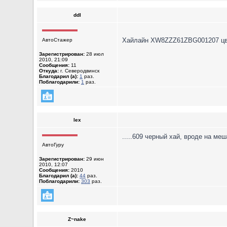
ddl
Хайлайн XW8ZZZ61ZBG001207 цв
АвтоСтажер
Зарегистрирован:
28 июл
2010, 21:09
Сообщения:
11
Откуда:
г. Северодвинск
Благодарил (а):
1
раз.
Поблагодарили:
1
раз.
lex
.....609 черный хай, вроде на ме
АвтоГуру
Зарегистрирован:
29 июн
2010, 12:07
Сообщения:
2010
Благодарил (а):
44
раз.
Поблагодарили:
303
раз.
Z~nake