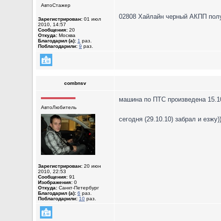
АвтоСтажер
02808 Хайлайн черный АКПП пол
Зарегистрирован:
01 июл
2010, 14:57
Сообщения:
20
Откуда:
Москва
Благодарил (а):
1
раз.
Поблагодарили:
9
раз.
combnsv
машина по ПТС произведена 15.10
АвтоЛюбитель
сегодня (29.10.10) забрал и езжу)
Зарегистрирован:
20 июн
2010, 22:53
Сообщения:
91
Изображения:
0
Откуда:
Санкт-Петербург
Благодарил (а):
6
раз.
Поблагодарили:
10
раз.