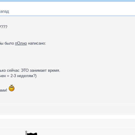
запад
????
обы было
пОлно
написано:
лько сейчас ЭТО занимает время.
чен = 2-3 неделям?)
Нами!