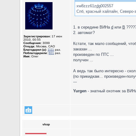
xw8zzz61z
d
g002557
Спб, красный хайлайн, Северо-
1. в середине ВИНа
d
или
В
????
2. автомат?
Зарегистрирован:
17 июн
2010, 00:55
Сообщения:
3099
Кстати, так мало сообщений, чт
Откуда:
Москва, САО
заказан ...
Благодарил (а):
1111
раз.
Поблагодарили:
601
раз.
произведен по ПТС ...
Имя:
Олег
получен ...
А ведь так было интересно - ско
(по прикидкам... произведен-полу
---
Yurgen
- знатный охотник за ВИ
vkop