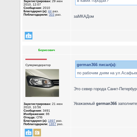
в каких городах?
Зарегистрирован:
29 июн
2010, 12:07
Сообщения:
2010
Благодарил (а):
44
раз.
Поблагодарили:
303
раз.
заМКАДом
Борисович
german366 писал(а):
Супермодератор
по рабочим дням на ул.Асафьева 
Это север города Санкт-Петербур
Уважаемый
german366
заполните
Зарегистрирован:
21 июн
2010, 10:56
Сообщения:
3491
Изображения:
86
Откуда:
СПб
Благодарил (а):
1897
раз.
Поблагодарили:
1867
раз.