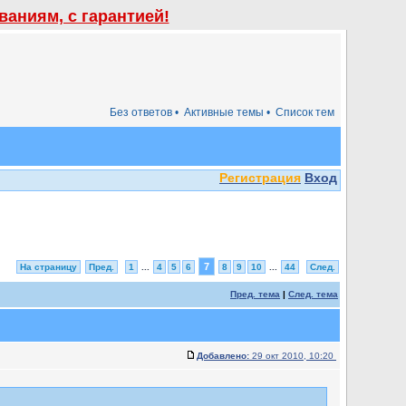
аниям, с гарантией!
Без ответов •
Активные темы •
Список тем
Регистрация
Вход
7
На страницу
Пред.
1
...
4
5
6
8
9
10
...
44
След.
Пред. тема
|
След. тема
Добавлено:
29 окт 2010, 10:20