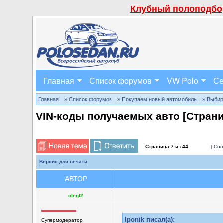
Клубный полоподбор
Главная
Список форумов
VW Polo
Се
Главная
» Список форумов
» Покупаем новый автомобиль
» Выбир
VIN-коды получаемых авто [Стран
Страница
7
из
44
[ Соо
Версия для печати
АВТОР
olegf2
Iponik писал(а):
Супермодератор