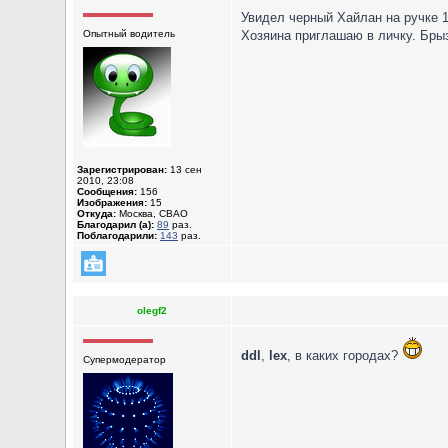
Увидел черный Хайлан на ручке 1
Опытный водитель
Хозяина приглашаю в личку. Бры
Зарегистрирован:
13 сен
2010, 23:08
Сообщения:
156
Изображения:
15
Откуда:
Москва, СВАО
Благодарил (а):
89
раз.
Поблагодарили:
143
раз.
olegf2
ddl
,
lex
, в каких городах?
Супермодератор