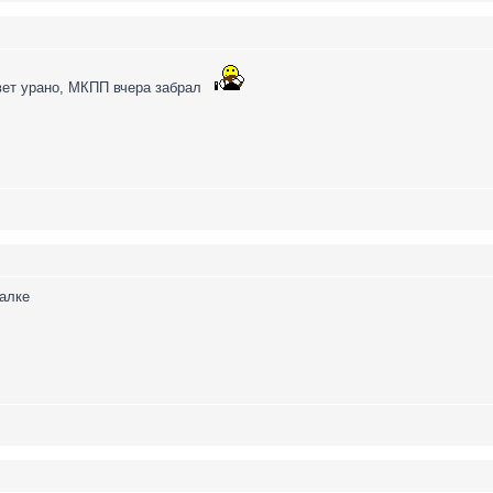
ет урано, МКПП вчера забрал
шалке