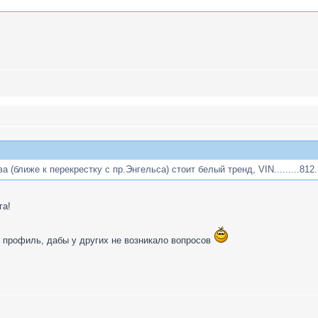
(ближе к перекрестку с пр.Энгельса) стоит белый тренд, VIN.........812.
га!
 профиль, дабы у других не возникало вопросов