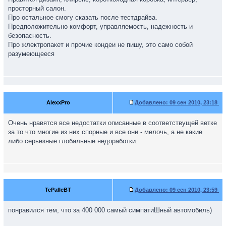
просторный салон.
Про остальное смогу сказать после тестдрайва.
Предположительно комфорт, управляемость, надежность и
безопасность.
Про жлектропакет и прочие кондеи не пишу, это само собой
разумеющееся
AlexxPro
Добавлено:
09 сен 2010, 23:18
Очень нравятся все недостатки описанные в соответствущей ветке
за то что многие из них спорные и все они - мелочь, а не какие
либо серьезные глобальные недоработки.
TePaIIeBT
Добавлено:
09 сен 2010, 23:59
понравился тем, что за 400 000 самый симпатиШный автомобиль)