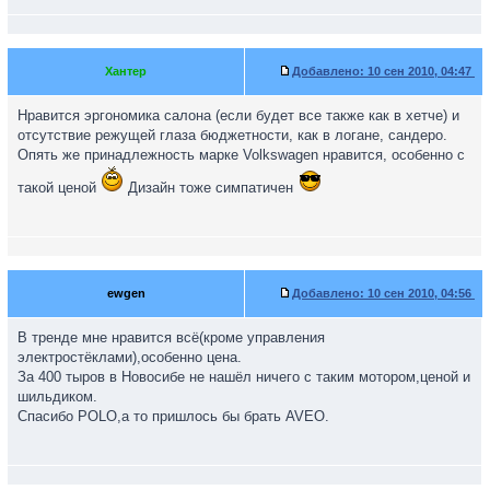
Хантер
Добавлено:
10 сен 2010, 04:47
Нравится эргономика салона (если будет все также как в хетче) и
отсутствие режущей глаза бюджетности, как в логане, сандеро.
Опять же принадлежность марке Volkswagen нравится, особенно с
такой ценой
Дизайн тоже симпатичен
ewgen
Добавлено:
10 сен 2010, 04:56
В тренде мне нравится всё(кроме управления
электростёклами),особенно цена.
За 400 тыров в Новосибе не нашёл ничего с таким мотором,ценой и
шильдиком.
Спасибо POLO,а то пришлось бы брать AVEO.