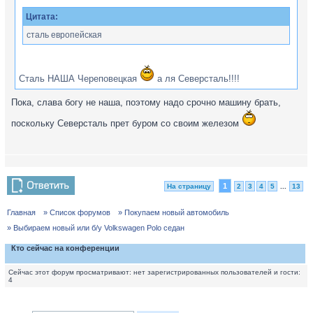
Цитата:
сталь европейская
Сталь НАША Череповецкая
а ля Северсталь!!!!
Пока, слава богу не наша, поэтому надо срочно машину брать,
поскольку Северсталь прет буром со своим железом
1
На страницу
2
3
4
5
...
13
Главная
» Список форумов
» Покупаем новый автомобиль
» Выбираем новый или б/у Volkswagen Polo седан
Кто сейчас на конференции
Сейчас этот форум просматривают: нет зарегистрированных пользователей и гости:
4