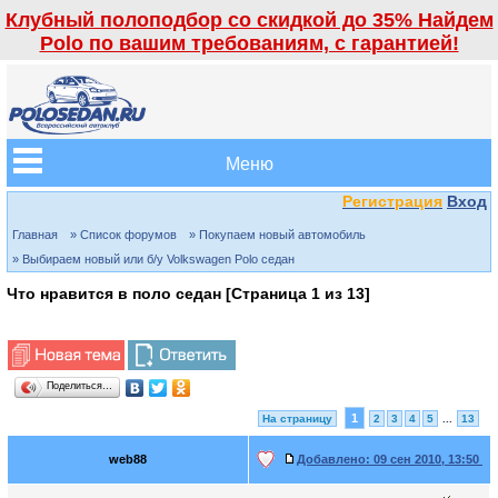
Клубный полоподбор со скидкой до 35% Найдем
Polo по вашим требованиям, с гарантией!
Меню
Регистрация
Вход
Главная
» Список форумов
» Покупаем новый автомобиль
» Выбираем новый или б/у Volkswagen Polo седан
Что нравится в поло седан [Страница
1
из
13
]
Поделиться…
1
На страницу
2
3
4
5
...
13
web88
Добавлено:
09 сен 2010, 13:50