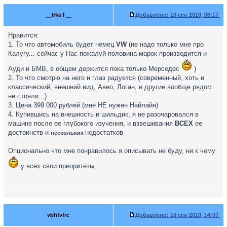
__IrkuT__
Добавлено:
10 сен 2010, 06:17
Нравится:
1. То что автомобиль будет немец
VW
(не надо только мне про
Калугу... сейчас у Нас пожалуй половина марок производится и
Ауди и БМВ, в общем держится пока только Мерседес
)
2. То что смотрю на него и глаз радуется (современный, хоть и
классический, внешний вид, Авео, Логан, и другие вообще рядом
не стояли...)
3. Цена 399 000 рублей (мне НЕ нужен Найлайн)
4. Купившись на внешность и шильдик, я не разочаровался в
машине после ее глубокого изучения, и взвешивания
ВСЕХ
ее
достоинств и
недостатков
нескольких
Опционально что мне понравилось я описывать не буду, ни к чему
у всех свои приоритеты.
vbhfvfrc
Добавлено:
10 сен 2010, 14:07