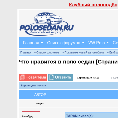
Клубный полоподбор
Главная
Список форумов
VW Polo
Се
Главная
» Список форумов
» Покупаем новый автомобиль
» Выбир
Что нравится в поло седан [Стран
Страница
5
из
13
[ Соо
Версия для печати
АВТОР
ewgen
TARAN писал(а):
АвтоГуру