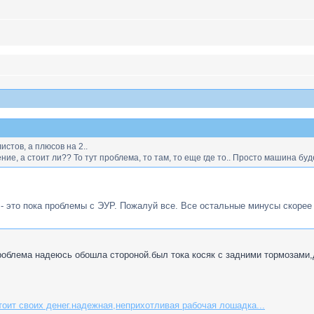
истов, а плюсов на 2..
е, а стоит ли?? То тут проблема, то там, то еще где то.. Просто машина буде
в - это пока проблемы с ЭУР. Пожалуй все. Все остальные минусы скор
роблема надеюсь обошла стороной.был тока косяк с задними тормозами,
тоит своих денег.надежная,неприхотливая рабочая лошадка...