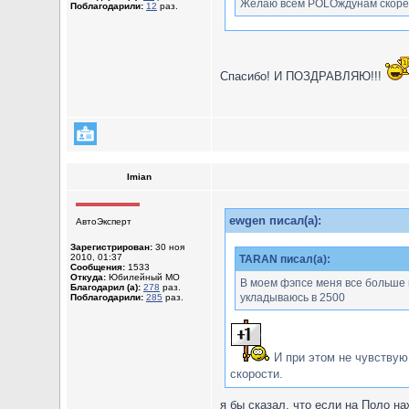
Желаю всем POLOждунам скорей
Поблагодарили:
12
раз.
Спасибо! И ПОЗДРАВЛЯЮ!!!
Imian
ewgen писал(а):
АвтоЭксперт
Зарегистрирован:
30 ноя
2010, 01:37
TARAN писал(а):
Сообщения:
1533
Откуда:
Юбилейный МО
В моем фэпсе меня все больше и
Благодарил (а):
278
раз.
укладываюсь в 2500
Поблагодарили:
285
раз.
И при этом не чувствую
скорости.
я бы сказал, что если на Поло н