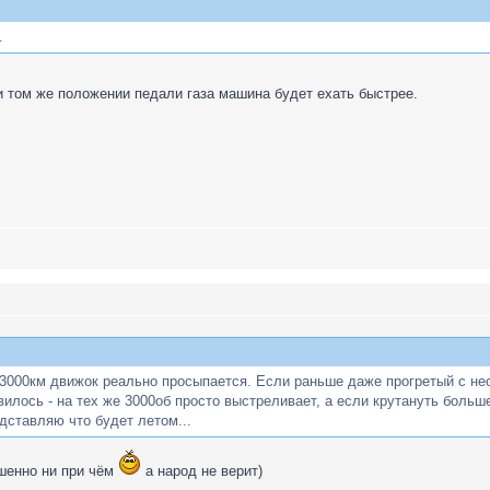
.
и том же положении педали газа машина будет ехать быстрее.
3000км движок реально просыпается. Если раньше даже прогретый с неох
илось - на тех же 3000об просто выстреливает, а если крутануть больше
дставляю что будет летом...
ршенно ни при чём
а народ не верит)