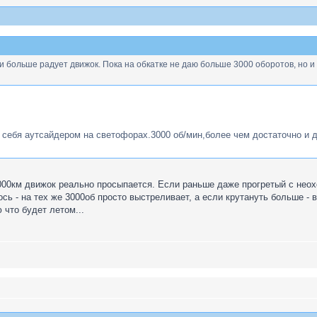
 больше радует движок. Пока на обкатке не даю больше 3000 оборотов, но и э
 себя аутсайдером на светофорах.3000 об/мин,более чем достаточно и д
00км движок реально просыпается. Если раньше даже прогретый с неохот
сь - на тех же 3000об просто выстреливает, а если крутануть больше - 
 что будет летом...