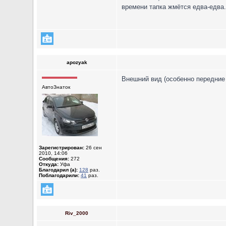
времени тапка жмётся едва-едва.
apozyak
Внешний вид (особенно передние 
АвтоЗнаток
Зарегистрирован:
26 сен
2010, 14:06
Сообщения:
272
Откуда:
Уфа
Благодарил (а):
128
раз.
Поблагодарили:
41
раз.
Riv_2000