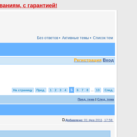
аниям, с гарантией!
Без ответов •
Активные темы •
Список тем
Регистрация
Вход
5
На страницу
Пред.
1
2
3
4
6
7
8
...
13
След.
Пред. тема
|
След. тема
Добавлено:
01 фев 2011, 17:58