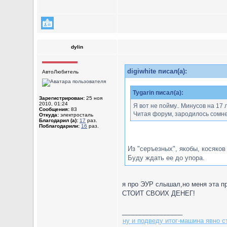
dylin
digiwhite писал(а):
АвтоЛюбитель
Tygarin писал(а):
Зарегистрирован:
25 ноя
2010, 01:24
Я вот не пойму.. Минусов на 17 л
Сообщения:
83
Читая форум, зародилось сомнени
Откуда:
электросталь
Благодарил (а):
17
раз.
Поблагодарили:
16
раз.
Из "серъезных", якобы, косяко
Буду ждать ее до упора.
я про ЭУР слышал,но меня эта п
СТОИТ СВОИХ ДЕНЕГ!
_________________
ну и подведу итог-машина явно с