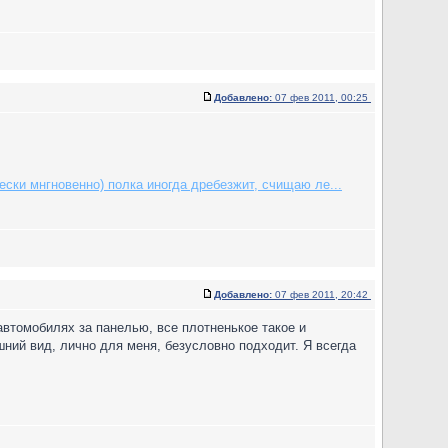
Добавлено:
07 фев 2011, 00:25
ески мнгновенно) полка иногда дребезжит, счищаю ле...
Добавлено:
07 фев 2011, 20:42
автомобилях за панелью, все плотненькое такое и
шний вид, лично для меня, безусловно подходит. Я всегда