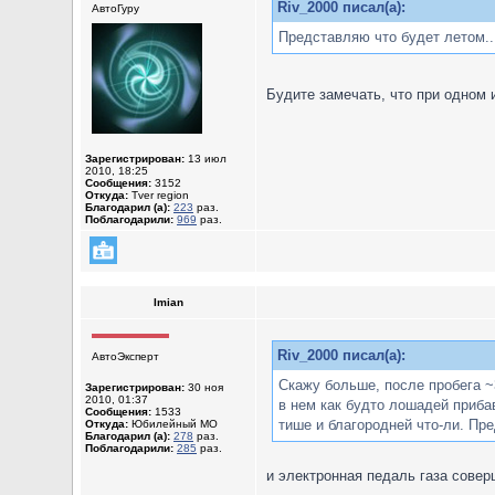
Riv_2000 писал(а):
АвтоГуру
Представляю что будет летом..
Будите замечать, что при одном 
Зарегистрирован:
13 июл
2010, 18:25
Сообщения:
3152
Откуда:
Tver region
Благодарил (а):
223
раз.
Поблагодарили:
969
раз.
Imian
Riv_2000 писал(а):
АвтоЭксперт
Скажу больше, после пробега ~
Зарегистрирован:
30 ноя
2010, 01:37
в нем как будто лошадей прибав
Сообщения:
1533
тише и благородней что-ли. Пре
Откуда:
Юбилейный МО
Благодарил (а):
278
раз.
Поблагодарили:
285
раз.
и электронная педаль газа сове