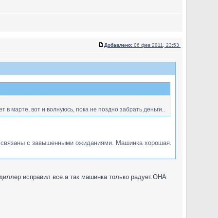
Добавлено:
06 фев 2011, 23:53
т в марте, вот и волнуюсь, пока не поздно забрать деньги..
ее связаны с завышенными ожиданиями. Машинка хорошая.
диллер исправил все.а так машинка только радует.ОНА