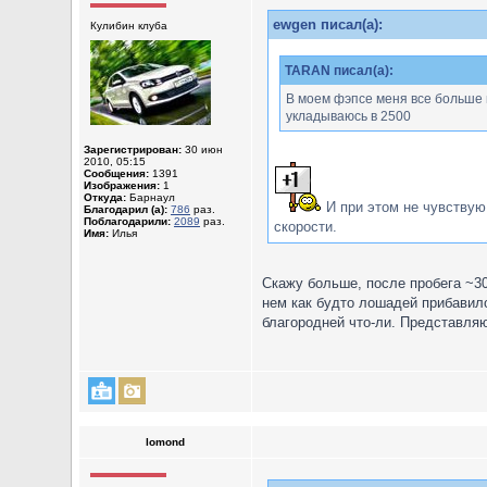
ewgen писал(а):
Кулибин клуба
TARAN писал(а):
В моем фэпсе меня все больше и
укладываюсь в 2500
Зарегистрирован:
30 июн
2010, 05:15
Сообщения:
1391
Изображения:
1
Откуда:
Барнаул
И при этом не чувствую
Благодарил (а):
786
раз.
Поблагодарили:
2089
раз.
скорости.
Имя:
Илья
Скажу больше, после пробега ~30
нем как будто лошадей прибавило
благородней что-ли. Представляю
lomond