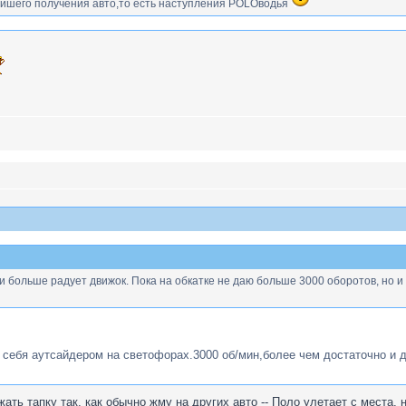
шего получения авто,то есть наступления POLOводья
 больше радует движок. Пока на обкатке не даю больше 3000 оборотов, но и э
 себя аутсайдером на светофорах.3000 об/мин,более чем достаточно и д
ажать тапку так, как обычно жму на других авто -- Поло улетает с мест