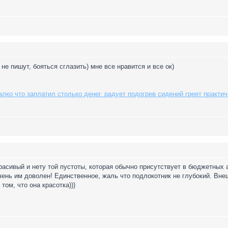
 не пишут, бояться сглазить) мне все нравится и все ок)
лко что заплатил столько денег. радует подогрев сидений греет практич
асивый и нету той пустоты, которая обычно присутствует в бюджетных 
 очень им доволен! Единственное, жаль что подлокотник не глубокий. Вне
том, что она красотка)))