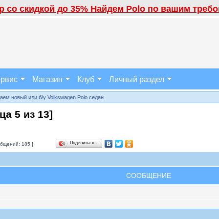
 со скидкой до 35% Найдем Polo по вашим требов
рвис
Магазин
Клуб
Личный раздел
аем новый или б/у Volkswagen Polo седан
ица
5
из
13
]
Поделиться…
бщений: 185 ]
СООБЩЕНИЕ