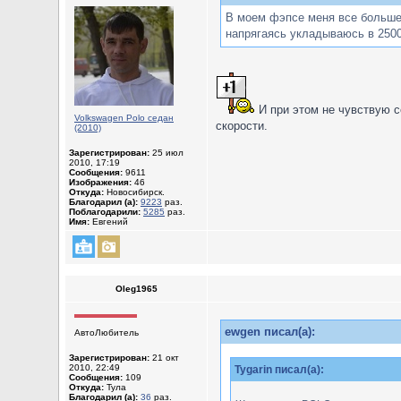
В моем фэпсе меня все больше и
напрягаясь укладываюсь в 250
И при этом не чувствую с
Volkswagen Polo седан
скорости.
(2010)
Зарегистрирован:
25 июл
2010, 17:19
Сообщения:
9611
Изображения:
46
Откуда:
Новосибирск.
Благодарил (а):
9223
раз.
Поблагодарили:
5285
раз.
Имя:
Евгений
Oleg1965
ewgen писал(а):
АвтоЛюбитель
Зарегистрирован:
21 окт
2010, 22:49
Tygarin писал(а):
Сообщения:
109
Откуда:
Тула
Благодарил (а):
36
раз.