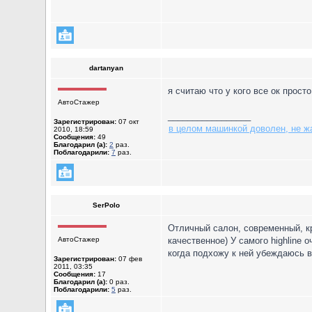
dartanyan
я считаю что у кого все ок просто
АвтоСтажер
_________________
Зарегистрирован:
07 окт
в целом машинкой доволен, не жа
2010, 18:59
Сообщения:
49
Благодарил (а):
2
раз.
Поблагодарили:
7
раз.
SerPolo
Отличный салон, современный, кр
АвтоСтажер
качественное) У самого highline
когда подхожу к ней убеждаюсь в 
Зарегистрирован:
07 фев
2011, 03:35
Сообщения:
17
Благодарил (а):
0 раз.
Поблагодарили:
5
раз.