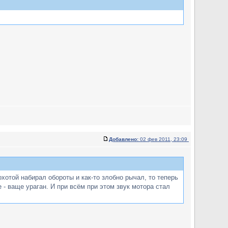
Добавлено:
02 фев 2011, 23:09
отой набирал обороты и как-то злобно рычал, то теперь
 - ваще ураган. И при всём при этом звук мотора стал