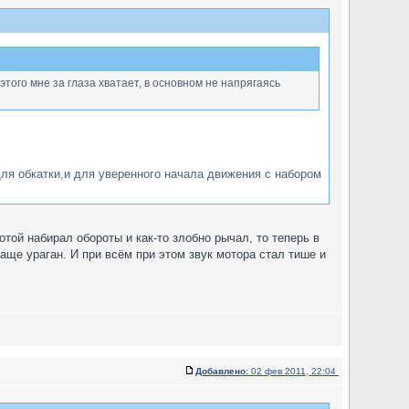
того мне за глаза хватает, в основном не напрягаясь
ля обкатки,и для уверенного начала движения с набором
ой набирал обороты и как-то злобно рычал, то теперь в
ваще ураган. И при всём при этом звук мотора стал тише и
Добавлено:
02 фев 2011, 22:04