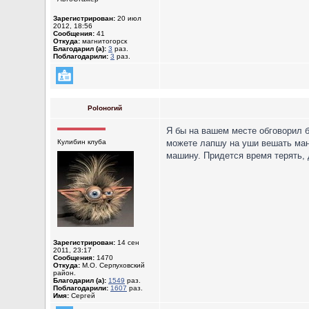
Зарегистрирован:
20 июл
2012, 18:56
Сообщения:
41
Откуда:
магнитогорск
Благодарил (а):
3
раз.
Поблагодарили:
3
раз.
Poloногий
Я бы на вашем месте обговорил б
Кулибин клуба
можете лапшу на уши вешать мана
машину. Придется время терять, 
Зарегистрирован:
14 сен
2011, 23:17
Сообщения:
1470
Откуда:
М.О. Серпуховский
район.
Благодарил (а):
1549
раз.
Поблагодарили:
1607
раз.
Имя:
Сергей