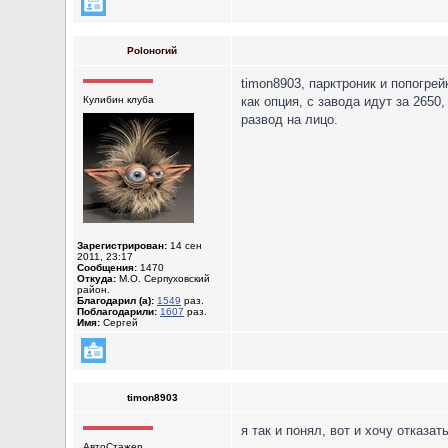
Poloногий
timon8903, парктроник и попогрей
Кулибин клуба
как опция, с завода идут за 2650
развод на лицо.
Зарегистрирован:
14 сен
2011, 23:17
Сообщения:
1470
Откуда:
М.О. Серпуховский
район.
Благодарил (а):
1549
раз.
Поблагодарили:
1607
раз.
Имя:
Сергей
timon8903
я так и понял, вот и хочу отказа
АвтоСтажер