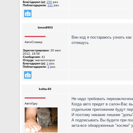
Благодарил (а):
256
раз.
Поблагодарили:
141
раз.
timon8903
Вин код я постараюсь узнать как
АвтоСтажер
отпишусь
Зарегистрирован:
20 июл
2012, 18:56
Сообщения:
41
Откуда:
магнитогорск
Благодарил (а):
3
раз.
Поблагодарили:
3
раз.
kolba-60
Не надо требовать перезаключени
АвтоГуру
Когда авто придет в салон-Вас в
отдельном приложении будут пер
И поэтому никакие лишние "допы"
А подписывать Вы будете при пол
акта-все обнаруженные "косяки"