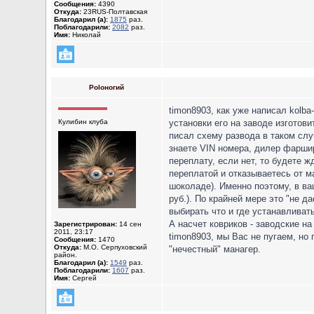
Сообщения:
4390
Откуда:
23RUS-Полтавская
Благодарил (а):
1875
раз.
Поблагодарили:
2082
раз.
Имя:
Николай
Poloногий
timon8903, как уже написал kolb
Кулибин клуба
установки его на заводе изготови
писал схему развода в таком слу
знаете VIN номера, дилер фаршир
переплату, если нет, то будете ж
переплатой и отказываетесь от м
шоколаде). Именно поэтому, в в
руб.). По крайней мере это "не д
выбирать что и где устанавливать
А насчет ковриков - заводские на
Зарегистрирован:
14 сен
2011, 23:17
timon8903, мы Вас не пугаем, но
Сообщения:
1470
Откуда:
М.О. Серпуховский
"нечестный" манагер.
район.
Благодарил (а):
1549
раз.
Поблагодарили:
1607
раз.
Имя:
Сергей