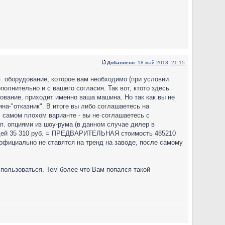
Добавлено:
18 май 2013, 21:15
п. оборудование, которое вам необходимо (при условии
полнительно и с вашего согласия. Так вот, ктото здесь
дование, приходит именно ваша машина. Но так как вы не
на-"отказник". В итоге вы либо соглашаетесь на
 В самом плохом варианте - вы не соглашаетесь с
п. опциями из шоу-рума (в данном случае дилер в
ондей 35 310 руб. = ПРЕДВАРИТЕЛЬНАЯ стоимость 485210
ик официально не ставятся на тренд на заводе, после самому
спользоваться. Тем более что Вам попался такой