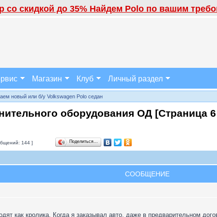
 со скидкой до 35% Найдем Polo по вашим требов
рвис
Магазин
Клуб
Личный раздел
аем новый или б/у Volkswagen Polo седан
лнительного оборудования ОД [Страница
6
Поделиться…
бщений: 144 ]
СООБЩЕНИЕ
водят как кролика. Когда я заказывал авто, даже в предварительном дог