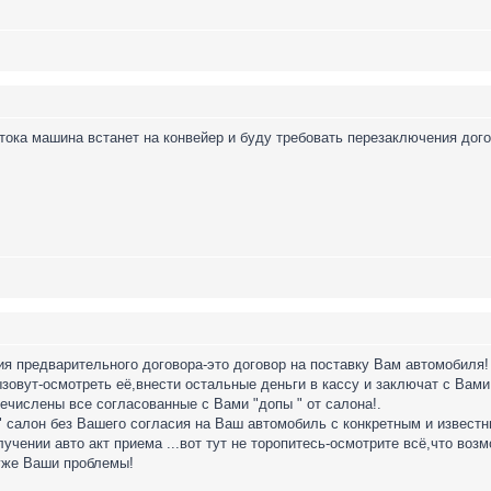
 тока машина встанет на конвейер и буду требовать перезаключения дого
я предварительного договора-это договор на поставку Вам автомобиля!
ызовут-осмотреть её,внести остальные деньги в кассу и заключат с Вам
ечислены все согласованные с Вами "допы " от салона!.
 салон без Вашего согласия на Ваш автомобиль с конкретным и известн
учении авто акт приема ...вот тут не торопитесь-осмотрите всё,что возм
 уже Ваши проблемы!