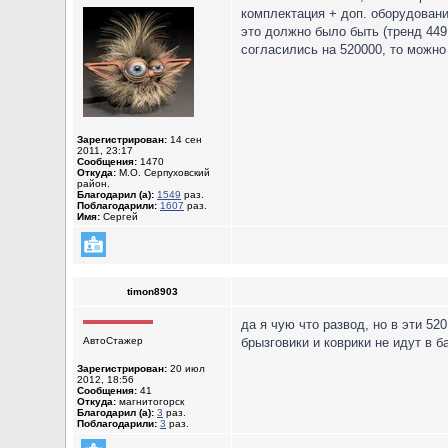
комплектация + доп. оборудован
это должно было быть (тренд 449 
согласились на 520000, то можно
Зарегистрирован:
14 сен
2011, 23:17
Сообщения:
1470
Откуда:
М.О. Серпуховский
район.
Благодарил (а):
1549
раз.
Поблагодарили:
1607
раз.
Имя:
Сергей
timon8903
да я чую что развод, но в эти 52
АвтоСтажер
брызговики и коврики не идут в б
Зарегистрирован:
20 июл
2012, 18:56
Сообщения:
41
Откуда:
магнитогорск
Благодарил (а):
3
раз.
Поблагодарили:
3
раз.