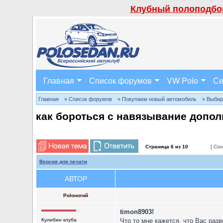
Клубный полоподбор
Главная
Список форумов
VW Polo
Се
Главная
» Список форумов
» Покупаем новый автомобиль
» Выбир
как бороться с навязывание допо
Страница
6
из
10
[ Соо
Версия для печати
АВТОР
Poloногий
timon8903!
Кулибин клуба
Что то мне кажется, что Вас раз