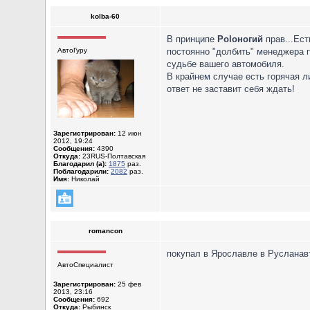
kolba-60
В принципе
Poloногий
прав...Ест
АвтоГуру
постоянно "долбить" менеджера 
судьбе вашего автомобиля.
В крайнем случае есть горячая ли
ответ не заставит себя ждать!
Зарегистрирован:
12 июн
2012, 19:24
Сообщения:
4390
Откуда:
23RUS-Полтавская
Благодарил (а):
1875
раз.
Поблагодарили:
2082
раз.
Имя:
Николай
romancon
покупал в Ярославле в Русланавт
АвтоСпециалист
Зарегистрирован:
25 фев
2013, 23:16
Сообщения:
692
Откуда:
Рыбинск