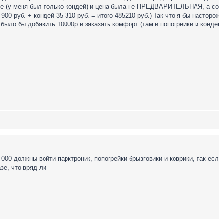
ие (у меня был только кондей) и цена была не ПРЕДВАРИТЕЛЬНАЯ, а с
900 руб. + кондей 35 310 руб. = итого 485210 руб.) Так что я бы настор
 было бы добавить 10000р и заказать комфорт (там и попогрейки и конде
0 000 должны войти парктроник, попогрейки брызговики и коврики, так ес
азе, что вряд ли