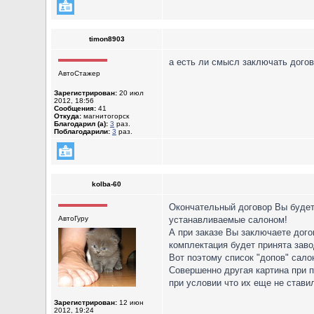
timon8903
а есть ли смысл заключать догово
АвтоСтажер
Зарегистрирован:
20 июл
2012, 18:56
Сообщения:
41
Откуда:
магнитогорск
Благодарил (а):
3
раз.
Поблагодарили:
3
раз.
kolba-60
Окончательный договор Вы будете
АвтоГуру
устанавливаемые салоном!
А при заказе Вы заключаете дого
комплектация будет принята заво
Вот поэтому список "допов" сало
Совершенно другая картина при п
при условии что их еще не ставил
Зарегистрирован:
12 июн
2012, 19:24