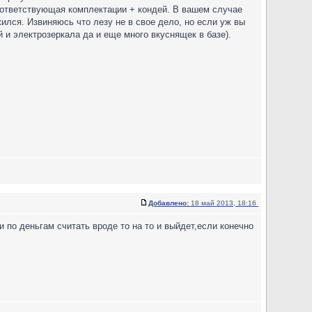
оответствующая комплектации + кондей. В вашем случае
ожился. Извиняюсь что лезу не в свое дело, но если уж вы
й и электрозеркала да и еще много вкуснящек в базе).
Добавлено:
18 май 2013, 18:16
ли по деньгам считать вроде то на то и выйдет,если конечно