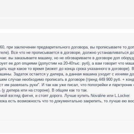
a-60, при заключении предварительного договора, вы прописываете то до
теле). Все что не прописывается в договоре, должно устанавливаться до
чае: вы заказываете машину, но не обговариваете в договоре доп обору
ует ее доп опциями (допустим на 20-40тыс. руб), а вам говорит что маши
дать еще какое то время (может до конца срока указанного в договоре).
ашины. Задаток остается у дилера, а данная машина уходит с ихними до
ашем случае необходимо прописать в договоре (тренд 449 900 руб. + к
аст им развязать руки". И так как уже писал, что попогрейки и парктрон
 (у дилера или на стороне). В общем как то так.
 мой взгляд фигня, и стоят дорого. Лучше купить Novaline или L.Locker.
 пока есть возможность что то документально закрепить, то лучше ею во