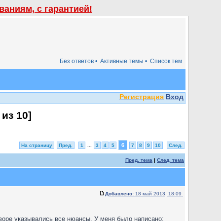
аниям, с гарантией!
Без ответов •
Активные темы •
Список тем
Регистрация
Вход
из
10
]
6
На страницу
Пред.
1
...
3
4
5
7
8
9
10
След.
Пред. тема
|
След. тема
Добавлено:
18 май 2013, 18:09
оворе указывались все нюансы. У меня было написано: