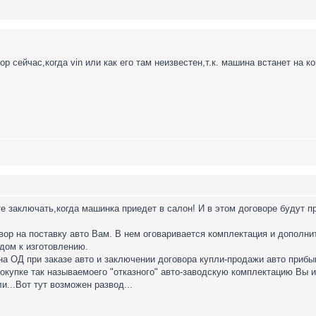
р сейчас,когда vin или как его там неизвестен,т.к. машина встанет на ко
 заключать,когда машинка приедет в салон! И в этом договоре будут п
вор на поставку авто Вам. В нем оговаривается комплектация и дополнит
дом к изготовлению.
на ОД при заказе авто и заключении договора купли-продажи авто приб
окупке так называемоего "отказного" авто-заводскую комплектацию Вы и
и...Вот тут возможен развод...