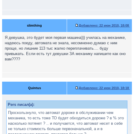
slimthing
Добавлено:
22 июн 2010, 18:08
Я девушка, это будет моя первая машина))) училась на механике,
надеюсь поеду, автомата не знала, несомненно думаю с ним
проще, но лишние 113 тыс жалко переплачивать.... буду
привыкать. Если есть тут девушки ЗА механику напишите как оно
вам????
Quintus
Добавлено:
22 июн 2010, 18:18
Pers писал(а):
Проскользнуло, что автомат дороже в обслуживании чем
механика, то есть тоже ТО будет обходиться дороже ? в % это
насколько потянет ? .. и получается, что автомат несет в себе
не только стоимость больше первоначальной, а и в