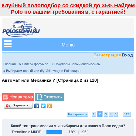
Клубный полоподбор со скидкой до 35% Найдем
Polo по вашим требованиям, с гарантией!
Меню
Регистрация
Вход
Главная
» Список форумов
» Покупаем новый автомобиль
» Выбираем новый или б/у Volkswagen Polo седан
Автомат или Механика ? [Страница
2
из
120
]
Поделиться…
2
На страницу
1
3
4
5
...
120
Какой тип трансмиссии мы выбираем для нашего Поло седан?
Trendline с МКПП
18%
[ 196 ]