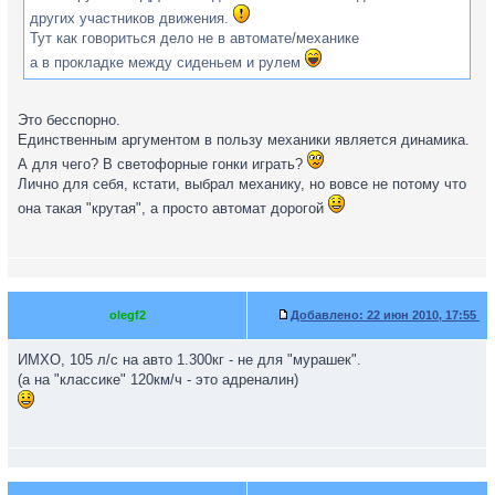
других участников движения.
Тут как говориться дело не в автомате/механике
а в прокладке между сиденьем и рулем
Это бесспорно.
Единственным аргументом в пользу механики является динамика.
А для чего? В светофорные гонки играть?
Лично для себя, кстати, выбрал механику, но вовсе не потому что
она такая "крутая", а просто автомат дорогой
olegf2
Добавлено:
22 июн 2010, 17:55
ИМХО, 105 л/с на авто 1.300кг - не для "мурашек".
(а на "классике" 120км/ч - это адреналин)