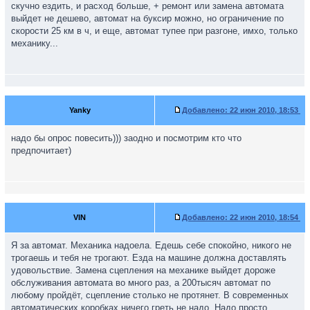
скучно ездить, и расход больше, + ремонт или замена автомата
выйдет не дешево, автомат на буксир можно, но ограничение по
скорости 25 км в ч, и еще, автомат тупее при разгоне, имхо, только
механику...
Yanky
Добавлено:
22 июн 2010, 18:53
надо бы опрос повесить))) заодно и посмотрим кто что
предпочитает)
VIN
Добавлено:
22 июн 2010, 18:54
Я за автомат. Механика надоела. Едешь себе спокойно, никого не
трогаешь и тебя не трогают. Езда на машине должна доставлять
удовольствие. Замена сцепления на механике выйдет дороже
обслуживания автомата во много раз, а 200тысяч автомат по
любому пройдёт, сцепление столько не протянет. В современных
автоматических коробках ничего греть не надо. Надо просто