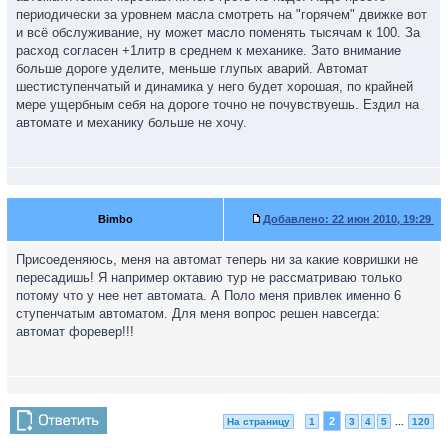
периодически за уровнем масла смотреть на "горячем" движке вот
и всё обслуживание, ну может масло поменять тысячам к 100. За
расход согласен +1литр в среднем к механике. Зато внимание
больше дороге уделите, меньше глупых аварий. Автомат
шестиступенчатый и динамика у него будет хорошая, по крайней
мере ущербным себя на дороге точно не почувствуешь. Ездил на
автомате и механику больше не хочу.
Bimbo
Добавлено:
22 июн 2010, 19:29
Присоеденяюсь, меня на автомат теперь ни за какие ковришки не
пересадишь! Я например октавию тур не рассматриваю только
потому что у нее нет автомата. А Поло меня привлек именно 6
ступенчатым автоматом. Для меня вопрос решен навсегда:
автомат форевер!!!
2
На страницу
1
3
4
5
...
120