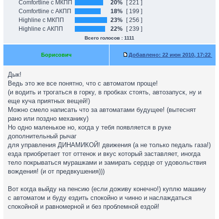
Comfortline с МКПП
20%
[ 221 ]
Comfortline с АКПП
18%
[ 199 ]
Highline с МКПП
23%
[ 256 ]
Highline с АКПП
22%
[ 239 ]
Всего голосов : 1111
Борисович
Добавлено:
22 июн 2010, 17:22
Дык!
Ведь это же все понятно, что с автоматом проще!
(и водить и трогаться в горку, в пробках стоять, автозапуск, ну и
еще куча приятных вещей!)
Можно смело написать что за автоматами будущее! (вытеснят
рано или поздно механику)
Но одно маленькое но, когда у тебя появляется в руке
дополнительный рычаг
для управления ДИНАМИКОЙ! движения (а не только педаль газа!)
езда приобретает тот оттенок и вкус который заставляет, иногда
тело покрываться мурашками и замирать сердце от удовольствия
вождения! (и от предвкушения)))
Вот когда выйду на пенсию (если доживу конечно!) куплю машину
с автоматом и буду ездить спокойно и чинно и наслаждаться
спокойной и равномерной и без проблемной ездой!