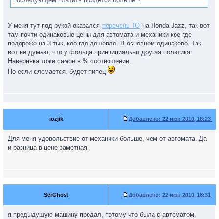
последующем платить придется больше ?
У меня тут под рукой оказался
перечень ТО
на Honda Jazz, так вот
там почти одинаковые цены для автомата и механики кое-где
подороже на 3 тык, кое-где дешевле. В основном одинаково. Так
вот не думаю, что у фольца принципиально другая политика.
Наверняка тоже самое в % соотношении.
Но если сломается, будет пипец
iozjik
Добавлено:
22 июн 2010, 18:23
Для меня удовольствие от механики больше, чем от автомата. Да
и разница в цене заметная.
SerGhost
Добавлено:
22 июн 2010, 18:31
я предыдущую машину продал, потому что была с автоматом,