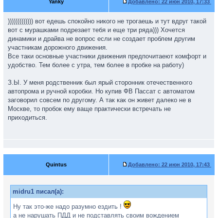
Yanky
Добавлено:
22 июн 2010, 17:33
))))))))))))) вот едешь спокойно никого не трогаешь и тут вдруг такой
вот с мурашками подрезает тебя и еще три ряда))) Хочется
динамики и драйва не вопрос если не создает проблем другим
участникам дорожного движения.
Все таки основные участники движения предпочитаеют комфорт и
удобство. Тем более с утра, тем более в пробке на работу)
З.Ы. У меня родственник был ярый сторонник отечественного
автопрома и ручной коробки. Но купив ФВ Пассат с автоматом
заговорил совсем по другому. А так как он живет далеко не в
Москве, то пробок ему ваще практически встречать не
приходиться.
Quintus
Добавлено:
22 июн 2010, 17:43
midru1 писал(а):
Ну так это-же надо разумно ездить !
а не нарушать ПДД и не подставлять своим вождением