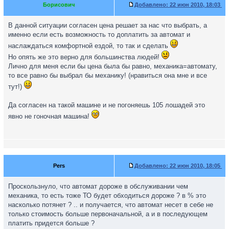
Борисович
Добавлено:
22 июн 2010, 18:03
В данной ситуации согласен цена решает за нас что выбрать, а
именно если есть возможность то доплатить за автомат и
наслаждаться комфортной ездой, то так и сделать
Но опять же это верно для большинства людей!
Лично для меня если бы цена была бы равно, механика=автомату,
то все равно бы выбрал бы механику! (нравиться она мне и все
тут!)
Да согласен на такой машине и не погоняешь 105 лошадей это
явно не гоночная машина!
Pers
Добавлено:
22 июн 2010, 18:05
Проскользнуло, что автомат дороже в обслуживании чем
механика, то есть тоже ТО будет обходиться дороже ? в % это
насколько потянет ? .. и получается, что автомат несет в себе не
только стоимость больше первоначальной, а и в последующем
платить придется больше ?