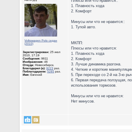
Плюсы или что нравится::
1. Плавность хода
2. Комфорт
Минусы или что не нравится::
1. Тупой авто.
Volkswagen Polo седан
МКПП:
(2010)
Плюсы или что нравится:
Зарегистрирован:
25 июл
1. Плавность хода
2010, 17:19
2. Комфорт
Сообщения:
9611
Изображения:
46
3. Лучше динамика разгона.
Откуда:
Новосибирск.
Благодарил (а):
9223
раз.
4. Четкие и короткие манипуляци
Поблагодарили:
5285
раз.
5. При переходе со 2-й на 3-ю р
Имя:
Евгений
6. Первая передача ползущая, по
использования тормозов.
Минусы или что не нравится:
Нет минусов.