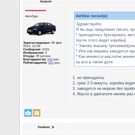
Azzteck
darkbai писал(а):
АвтоГуру
Здравствуйте.
Я бы еще предложил писать пр
* приходилось буксировать авто
после этого ведет коробка).
Зарегистрирован:
06 фев
* Завожу машину прогревая(укаж
2012, 22:28
Сообщения:
2191
* Или как машина заводится при
Изображения:
5
Откуда:
35 регион
* Как меняется масло/не меняет
Благодарил (а):
345
раз.
ну все в таком духе
Поблагодарили:
452
раз.
1. не приходилоь
2. грею 2-3 минуты, коробка веде
3. заводится на морозе без проб
4. Масло в двигателе меняю раз 
Vladimir_G