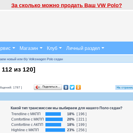
За сколько можно продать Ваш VW Polo?
рвис
Магазин
Клуб
Личный раздел
аем новый или б/у Volkswagen Polo седан
а
112
из
120
]
Поделиться…
бщений: 1787 ]
На страни
Какой тип трансмиссии мы выбираем для нашего Поло седан?
Trendline с МКПП
18%
[ 196 ]
Comfortline с МКПП
20%
[ 221 ]
Comfortline с АКПП
18%
[ 199 ]
Highline с МКПП
23%
[ 256 ]