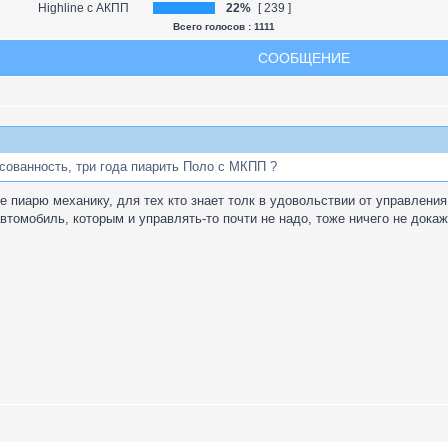
Highline с АКПП
22%
[ 239 ]
Всего голосов : 1111
СООБЩЕНИЕ
есованность, три года пиарить Поло с МКПП ?
е пиарю механику, для тех кто знает толк в удовольствии от управления
томобиль, которым и управлять-то почти не надо, тоже ничего не дока