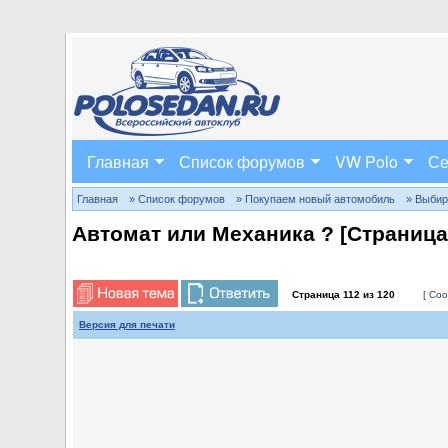
Главная
Список форумов
VW Polo
Се
Главная
» Список форумов
» Покупаем новый автомобиль
» Выбир
Автомат или Механика ? [Страниц
Страница
112
из
120
[ Соо
Версия для печати