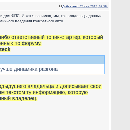
Добавлено:
28 сен 2013, 09:59
ии для ФПС. И как я понимаю, мы, как владельцы данных
личного владения конкретного авто.
либо ответственый топик-стартер, который
енных по форуму.
zteck
лучше динамика разгона
едыдущего владельца и дописывает свои
ым текстом ту информацию, которую
анный владелец.