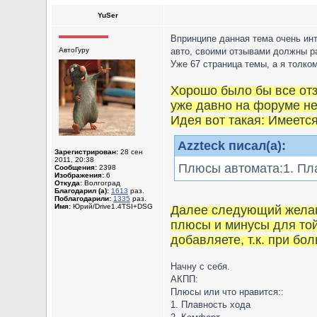
YuSer
Впринципе данная тема очень ин
АвтоГуру
авто, своими отзывами должны ра
Уже 67 страница темы, а я толко
Хорошо было бы все отз
уже давно на форуме не
Идея вот такая: Имеетс
Azzteck писал(а):
Зарегистрирован:
28 сен
2011, 20:38
Плюсы автомата:1. Пл
Сообщения:
2398
Изображения:
6
Откуда:
Волгоград
Благодарил (а):
1613
раз.
Поблагодарили:
1335
раз.
Имя:
Юрий/Drive1.4TSI+DSG
Далее следующий желаю
плюсы и минусы для той
добавляете, т.к. при б
Начну с себя.
АКПП:
Плюсы или что нравится::
1. Плавность хода