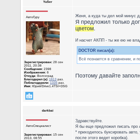
YuSer
Женя, а куда ты дел мой минус
АвтоГуру
Я предложил только доп
цветом
.
И насчет АКПП - ты же ею не вла
DOCTOR писал(а):
Всё познается в сравнении, и 
Зарегистрирован:
28 сен
2011, 20:38
Сообщения:
2398
Изображения:
6
Поэтому давайте заполн
Откуда:
Волгоград
Благодарил (а):
1613
раз.
Поблагодарили:
1335
раз.
Имя:
Юрий/Drive1.4TSI+DSG
darkbai
Здравствуйте.
АвтоСпециалист
Я бы еще предложил писать про 
* приходилось буксировать авто,
Зарегистрирован:
15 сен
после этого ведет коробка).
2013, 08:55