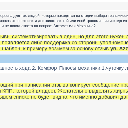
тересна для тех людей, которые находятся на стадии выбора трансмисс
ссказать о плюсах и достоинствах той или иной трансмиссии исходя из 
м и не понял ответа на вопрос: Автомат или Механика?
ывы систематизировать в один, но для этого нужен 
 появляется либо поддержка со стороны уполномоч
я шаблон, к примеру возьмем за основу отзыв
ув. Az
авность хода 2. КомфортПлюсы механики:1.чуточку 
щий при написании отзыва копирует сообщение пр
 КПП, которой владеет. Желательно выделять жирн
ольшом списке не будет видно, что именно добавил д