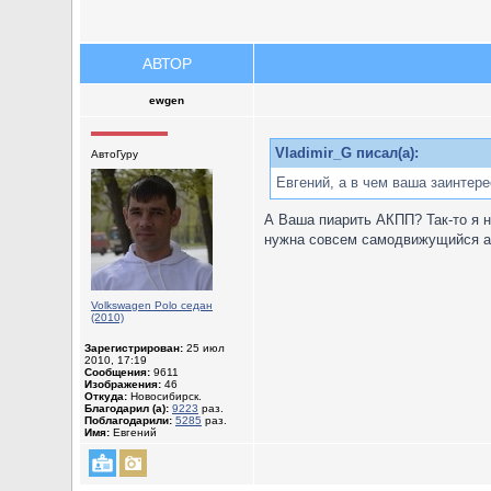
АВТОР
ewgen
Vladimir_G писал(а):
АвтоГуру
Евгений, а в чем ваша заинтер
А Ваша пиарить АКПП? Так-то я н
нужна совсем самодвижущийся ав
Volkswagen Polo седан
(2010)
Зарегистрирован:
25 июл
2010, 17:19
Сообщения:
9611
Изображения:
46
Откуда:
Новосибирск.
Благодарил (а):
9223
раз.
Поблагодарили:
5285
раз.
Имя:
Евгений