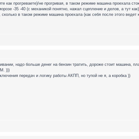
е как прогреваете)/не прогривая, в таком режиме машина проехала стока
орозе -35 -40 (с механикой понятно, нажал сцепление и делов, а тут как)
, сколько в таком режиме машина проехала (как себя после этого ведет к
живании, надо больше денег на бензин тратить, дороже стоит машина, 
. )))
лючения передач и логику работы АКПП, но тупой не я, а коробка ))