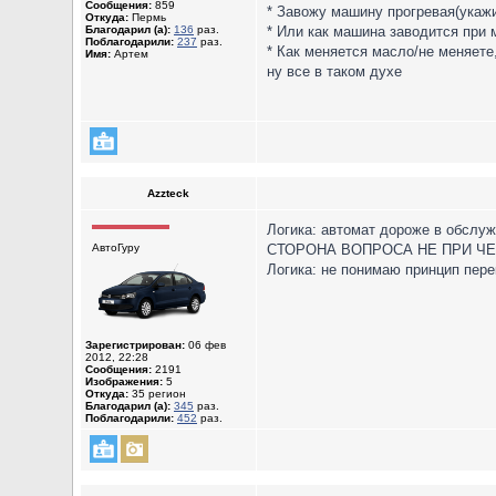
Сообщения:
859
* Завожу машину прогревая(укажит
Откуда:
Пермь
Благодарил (а):
136
раз.
* Или как машина заводится при м
Поблагодарили:
237
раз.
* Как меняется масло/не меняете
Имя:
Артем
ну все в таком духе
Azzteck
Логика: автомат дороже в обслу
АвтоГуру
СТОРОНА ВОПРОСА НЕ ПРИ ЧЕМ
Логика: не понимаю принцип перек
Зарегистрирован:
06 фев
2012, 22:28
Сообщения:
2191
Изображения:
5
Откуда:
35 регион
Благодарил (а):
345
раз.
Поблагодарили:
452
раз.