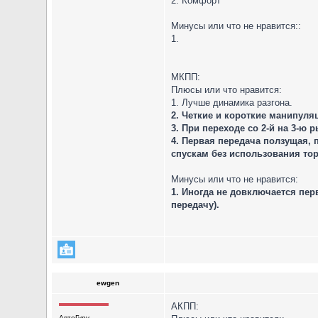
2. Комфорт
Минусы или что не нравится::
1.
МКПП:
Плюсы или что нравится:
1. Лучше динамика разгона.
2. Четкие и короткие манипуля
3. При переходе со 2-й на 3-ю 
4. Первая передача ползущая, 
спускам без использования то
Минусы или что не нравится:
1. Иногда не довключается пер
передачу).
ewgen
АКПП:
АвтоГуру