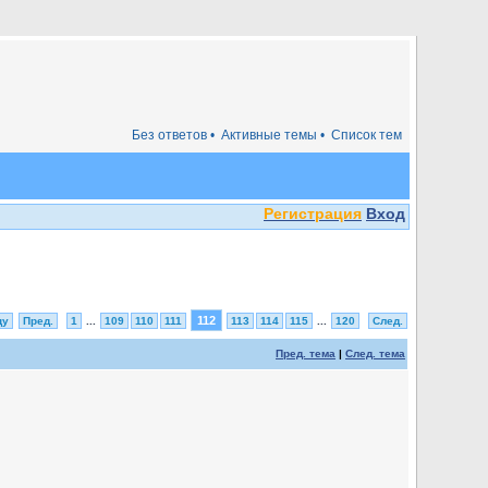
Без ответов •
Активные темы •
Список тем
Регистрация
Вход
112
цу
Пред.
1
...
109
110
111
113
114
115
...
120
След.
Пред. тема
|
След. тема