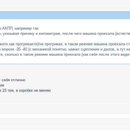
о АКПП, например так:
, указывая причину и километраж, после чего машина проехала (естеств
ите как прогреваете)/не прогривая, в таком режиме машина проехала сток
 морозе -35 -40 (с механикой понятно, нажал сцепление и делов, а тут ка
е, сколько в таком режиме машина проехала (как себя после этого ведет
т себя отлично
лем
в 15 ткм, в коробке не меняю