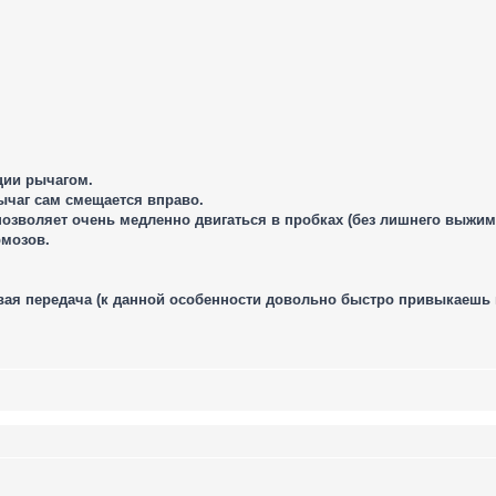
ции рычагом.
рычаг сам смещается вправо.
позволяет очень медленно двигаться в пробках (без лишнего выжи
рмозов.
вая передача (к данной особенности довольно быстро привыкаешь 