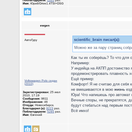
Поблагодарили:
1335
раз.
Имя:
Юрий/Drive1.4TSI+DSG
ewgen
scientific_brain писал(а):
АвтоГуру
Можно же за пару страниц собр
Как ты их соберёшь? То что для 
Например:
У индейца на АКПП достоинство я
продемонстрировать плавность хо
Ещё пример:
Volkswagen Polo седан
Комфорт! Я не считаю для себя к
(2010)
не вмешиваются в мою
жизнь
езд
Зарегистрирован:
25 июл
Юра! Что напишешь про автомат в
2010, 17:19
Сообщения:
9611
Вечные споры, не прекратятся, д
Изображения:
46
будут стебаться над первым пост
Откуда:
Новосибирск.
Благодарил (а):
9223
раз.
Всё имхо!
Поблагодарили:
5285
раз.
Имя:
Евгений