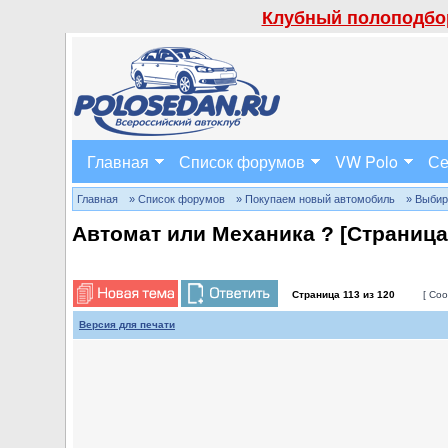
Клубный полоподбор
Главная
Список форумов
VW Polo
Се
Главная
» Список форумов
» Покупаем новый автомобиль
» Выбир
Автомат или Механика ? [Страниц
Страница
113
из
120
[ Соо
Версия для печати