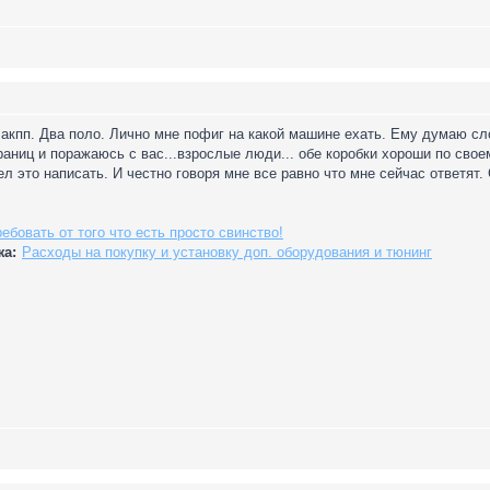
и акпп. Два поло. Лично мне пофиг на какой машине ехать. Ему думаю с
раниц и поражаюсь с вас...взрослые люди... обе коробки хороши по свое
л это написать. И честно говоря мне все равно что мне сейчас ответят.
ебовать от того что есть просто свинство!
жа:
Расходы на покупку и установку доп. оборудования и тюнинг