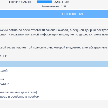
Highline с АКПП
22%
[ 239 ]
Всего голосов : 1111
СООБЩЕНИЕ
сим самца по всей строгости закона наказал, а ведь он добрый поступ
риант изложения полезной информации никому не по душе, т.к. лень пре
свой отзыв насчет той трансмиссии, которой владеете, а не абстрактные
МКПП:
далей
ния
редачи
неэластичный двигатель)
ороде и особенно в пробках