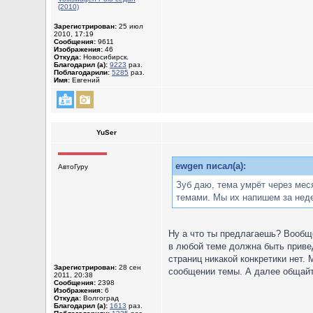
(2010)
Зарегистрирован:
25 июл
2010, 17:19
Сообщения:
9611
Изображения:
46
Откуда:
Новосибирск.
Благодарил (а):
9223
раз.
Поблагодарили:
5285
раз.
Имя:
Евгений
YuSer
ewgen писал(а):
АвтоГуру
Зуб даю, тема умрёт через мес
темами. Мы их напишем за неде
Ну а что ты предлагаешь? Вообще
в любой теме должна быть приве
страниц никакой конкретики нет.
Зарегистрирован:
28 сен
сообщении темы. А далее общайте
2011, 20:38
Сообщения:
2398
Изображения:
6
Откуда:
Волгоград
Благодарил (а):
1613
раз.