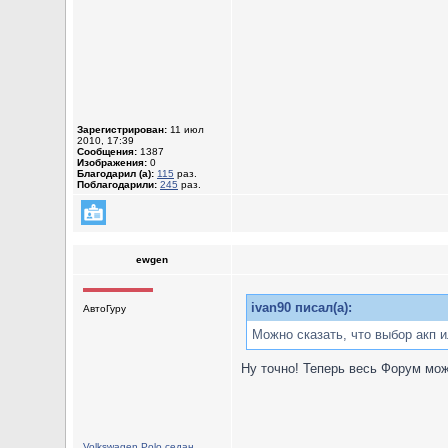
Зарегистрирован:
11 июл
2010, 17:39
Сообщения:
1387
Изображения:
0
Благодарил (а):
115
раз.
Поблагодарили:
245
раз.
ewgen
ivan90 писал(а):
АвтоГуру
Можно сказать, что выбор акп и
Ну точно! Теперь весь Форум мож
Volkswagen Polo седан