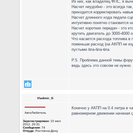
Из них, как владелец ФПС, я выче
Насчет неудобно - это всегда та
приходится корректировать навык
Насчет длинного хода педали сце
интуитивно понятно становится н
Насчет коротких передач - это кт
крутить двигатель до 3000-4000 
Что касается расхода топлива в г
поменьше расход (на АКПП не езд
пустыми бла-бла-бла.
P.S. Проблема данной темы форум
ведь здесь это совсем не нужно.
Vladimir_G
Конечно у АКПП на 0.4 литра в ч
АвтоЛюбитель
равномерном движении начиная гд
Зарегистрирован:
15 июл
2012, 20:31
Сообщения:
74
Откуда:
Ростов-на-Дону