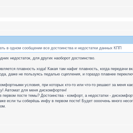
ать в одном сообщении все достоинства и недостатки данных КПП
одних недостаток, для других наоборот достоинство.
вляется плавность хода! Какая там нафиг плавность, когда передачи в
да, даже не пользуясь педалью сцепления, и гораздо плавнее переключ
омфортными условия, при которых кто-то или что-то решают за меня ка
у! Автомат для меня дискомфортен!
 первом посте темы? Достоинства - комфорт, а недостатки - дискомфор
аже если ты соберёшь инфу в первом посте! Будет оооочень много несогл
ом.