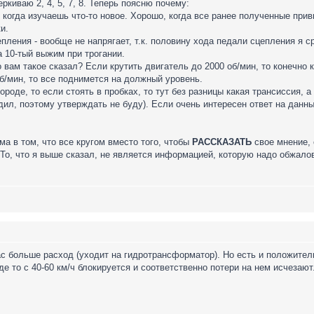
ркиваю 2, 4, 5, 7, 8. Теперь поясню почему:
к, когда изучаешь что-то новое. Хорошо, когда все ранее полученные пр
и.
пления - вообще не напрягает, т.к. половину хода педали сцепления я с
а 10-тый выжим при трогании.
о вам такое сказал? Если крутить двигатель до 2000 об/мин, то конечно
об/мин, то все поднимется на должный уровень.
ороде, то если стоять в пробках, то тут без разницы какая трансиссия, 
ил, поэтому утверждать не буду). Если очень интересен ответ на данн
а в том, что все кругом вместо того, чтобы
РАССКАЗАТЬ
свое мнение, 
 То, что я выше сказал, не является информацией, которую надо обжало
ас больше расход (уходит на гидротрансформатор). Но есть и положите
е то с 40-60 км/ч блокируется и соответственно потери на нем исчезают