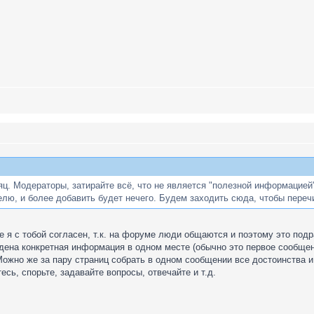
яц. Модераторы, затирайте всё, что не является "полезной информацией
лю, и более добавить будет нечего. Будем заходить сюда, чтобы переч
 я с тобой согласен, т.к. на форуме люди общаются и поэтому это подр
дена конкретная информация в одном месте (обычно это первое сообщен
 Можно же за пару страниц собрать в одном сообщении все достоинства 
сь, спорьте, задавайте вопросы, отвечайте и т.д.