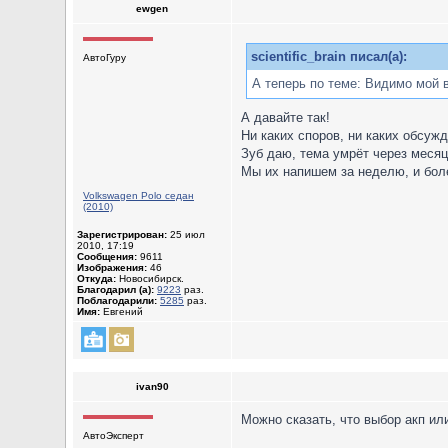
ewgen
scientific_brain писал(а):
АвтоГуру
А теперь по теме: Видимо мой 
А давайте так!
Ни каких споров, ни каких обсуж
Зуб даю, тема умрёт через месяц
Мы их напишем за неделю, и боле
Volkswagen Polo седан
(2010)
Зарегистрирован:
25 июл
2010, 17:19
Сообщения:
9611
Изображения:
46
Откуда:
Новосибирск.
Благодарил (а):
9223
раз.
Поблагодарили:
5285
раз.
Имя:
Евгений
ivan90
Можно сказать, что выбор акп или
АвтоЭксперт