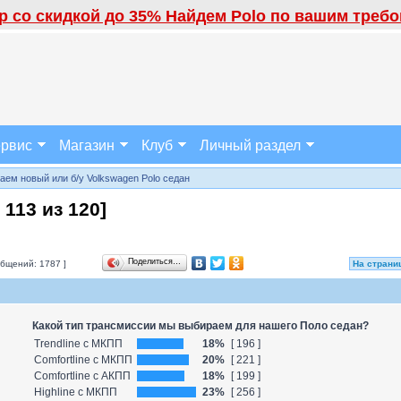
 со скидкой до 35% Найдем Polo по вашим требов
рвис
Магазин
Клуб
Личный раздел
аем новый или б/у Volkswagen Polo седан
а
113
из
120
]
Поделиться…
бщений: 1787 ]
На страни
Какой тип трансмиссии мы выбираем для нашего Поло седан?
Trendline с МКПП
18%
[ 196 ]
Comfortline с МКПП
20%
[ 221 ]
Comfortline с АКПП
18%
[ 199 ]
Highline с МКПП
23%
[ 256 ]