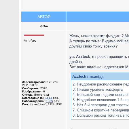
АВТОР
YuSer
Жень, может хватит флудить? Мак
АвтоГуру
А теперь по теме: Видимо мой ва
другим свою точку зрения?
ув. Azzteck
, я просил приводить 
драйва.
Вот ваше видение недостатков 
Azzteck писал(а):
Зарегистрирован:
28 сен
2. Неудобное расположение пе
2011, 20:38
Сообщения:
2398
3. Низкий уровень комфорта
Изображения:
6
4. Большой ход педали сцепле
Откуда:
Волгоград
Благодарил (а):
1613
раз.
5. Неудобное включение 1-й пе
Поблагодарили:
1335
раз.
Имя:
Юрий/Drive1.4TSI+DSG
6. Нет 6-й передачи для трассы
7. Слишком короткие передачи(
8. Большой расход топлива в г