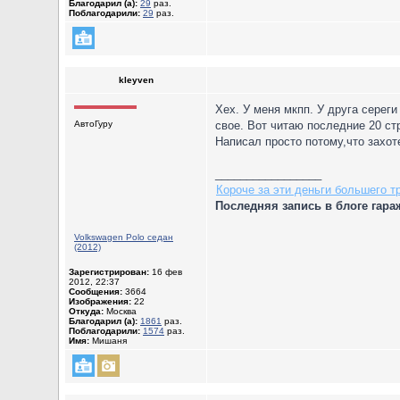
Благодарил (а):
29
раз.
Поблагодарили:
29
раз.
kleyven
Хех. У меня мкпп. У друга серег
АвтоГуру
свое. Вот читаю последние 20 ст
Написал просто потому,что захоте
_________________
Короче за эти деньги большего тр
Последняя запись в блоге гара
Volkswagen Polo седан
(2012)
Зарегистрирован:
16 фев
2012, 22:37
Сообщения:
3664
Изображения:
22
Откуда:
Москва
Благодарил (а):
1861
раз.
Поблагодарили:
1574
раз.
Имя:
Мишаня