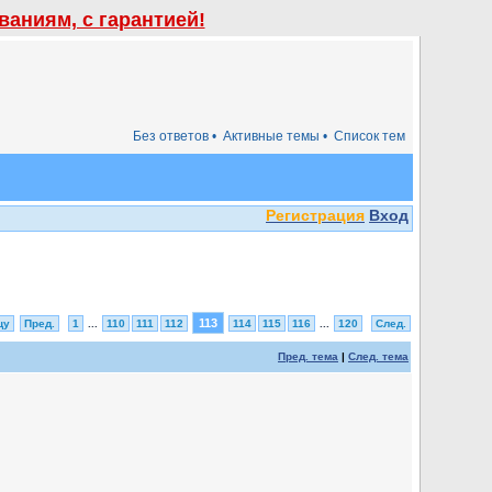
аниям, с гарантией!
Без ответов •
Активные темы •
Список тем
Регистрация
Вход
113
цу
Пред.
1
...
110
111
112
114
115
116
...
120
След.
Пред. тема
|
След. тема