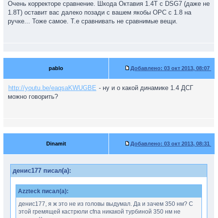
Очень корректоре сравнение. Шкода Октавия 1.4T с DSG7 (даже не
1.8Т) оставит вас далеко позади с вашем якобы OPC с 1.8 на
ручке... Тоже самое. Т.е сравнивать не сравнимые вещи.
pablo
Добавлено:
03 окт 2013, 08:07
http://youtu.be/eaqsaKWUGBE
- ну и о какой динамике 1.4 ДСГ
можно говорить?
Dinamit
Добавлено:
03 окт 2013, 08:31
денис177 писал(а):
Azzteck писал(а):
денис177, я ж это не из головы выдумал. Да и зачем 350 нм? С
этой гремящей кастрюли cfna никакой турбиной 350 нм не