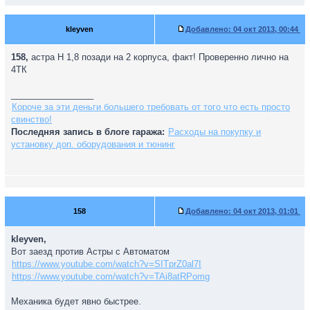
kleyven
Добавлено:
04 окт 2013, 00:44
158,
астра Н 1,8 позади на 2 корпуса, факт! Проверенно лично на
4ТК
_________________
Короче за эти деньги большего требовать от того что есть просто
свинство!
Последняя запись в блоге гаража:
Расходы на покупку и
установку доп. оборудования и тюнинг
158
Добавлено:
04 окт 2013, 01:01
kleyven,
Вот заезд против Астры с Автоматом
https://www.youtube.com/watch?v=SITprZ0al7I
https://www.youtube.com/watch?v=TAi8atRPomg
Механика будет явно быстрее.