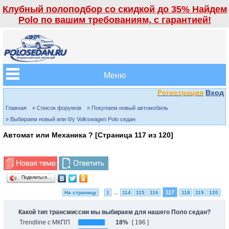
Клубный полоподбор со скидкой до 35% Найдем
Polo по вашим требованиям, с гарантией!
Меню
Регистрация
Вход
Главная
» Список форумов
» Покупаем новый автомобиль
» Выбираем новый или б/у Volkswagen Polo седан
Автомат или Механика ? [Страница
117
из
120
]
Поделиться…
117
На страницу
1
...
114
115
116
118
119
120
Какой тип трансмиссии мы выбираем для нашего Поло седан?
Trendline с МКПП
18%
[ 196 ]