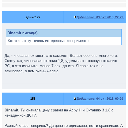
денис177
Добавлено:
03 окт 2013, 22:22
Dinamit писал(а):
Кстати вот тут очень интересны эксперименты:
Да, чипованая окташа - это самолет. Делает ооочень много кого.
Скажу так, чипованая октавия 1,8, уделывает стоковую октавию
РС, а это извините, менее 7 сек. до ста. Я свою так и не
зачиповал, о чем очень жалею.
158
Добавлено:
04 окт 2013, 00:29
Dinamit,
Ты сначала цену сравни на Асру Н и Октавию 3 1.8 с
ненадежной ДСГ?.
Разный класс говоришь? Да цена то одинакова, вот и сравниваю. А