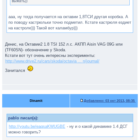
выжать))
ааа, ну тогда получается на октавии 1,8ТСИ другая коробка. А
по поводу кастрюльки точно подметил. Кстате кастрюля ездиет
на кастроле))) Такой вот каламбур)))
Денис, на Октавии2 1.8 TSI 152 л.с. АКПП Aisin VAG 09G или
(TF60SN)- обозначение у Skoda.
Кстати вот тут очень интересны эксперименты:
http://www.drive2.ru/cars/skoda/octavia ... n/journal/
Зачитался
Dinamit
Добавлено:
03 окт 2013, 08:35
pablo писал(а):
http://youtu.be/eaqsaKWUGBE
- ну и о какой динамике 1.4 ДСГ
можно говорить?