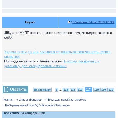
kleyven
Добавлено:
04 окт 2013, 03:38
158,
я на МКПП заезжал, мне не интересны чужие видео, говорю о
себе.
_________________
Короче за эти деньги большего требовать от того что есть просто
свинство!
Последняя запись в блоге гаража:
Расходы на покупку и
установку доп. оборудования и тюнинг
117
На страницу
1
...
114
115
116
118
119
120
Главная
» Список форумов
» Покупаем новый автомобиль
» Выбираем новый или б/у Volkswagen Polo седан
Кто сейчас на конференции