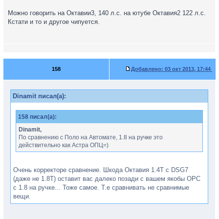
Можно говорить на Октавии3, 140 л.с. на ютубе Октавия2 122 л.с.
Кстати и то и другое чипуется.
158
Добавлено:
03 окт 2013, 17:44
Dinamit писал(а):
158 писал(а):
Dinamit,
По сравнению с Поло на Автомате, 1.8 на ручке это
действительно как Астра ОПЦ=)
Очень корректоре сравнение. Шкода Октавия 1.4T с DSG7
(даже не 1.8Т) оставит вас далеко позади с вашем якобы OPC
с 1.8 на ручке... Тоже самое. Т.е сравнивать не сравнимые
вещи.