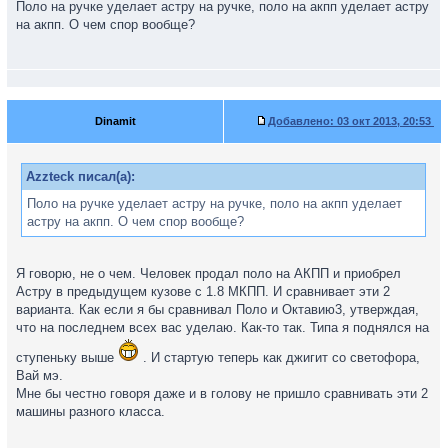
Поло на ручке уделает астру на ручке, поло на акпп уделает астру
на акпп. О чем спор вообще?
Dinamit
Добавлено:
03 окт 2013, 20:53
Azzteck писал(а):
Поло на ручке уделает астру на ручке, поло на акпп уделает
астру на акпп. О чем спор вообще?
Я говорю, не о чем. Человек продал поло на АКПП и приобрел
Астру в предыдущем кузове с 1.8 МКПП. И сравнивает эти 2
варианта. Как если я бы сравнивал Поло и Октавию3, утверждая,
что на последнем всех вас уделаю. Как-то так. Типа я поднялся на
ступеньку выше
. И стартую теперь как джигит со светофора,
Вай мэ.
Мне бы честно говоря даже и в голову не пришло сравнивать эти 2
машины разного класса.