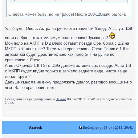
С места может быть, но не трассе) После 100-120км/ч разгона
такого как с места там не будет.
Улыбнуло. Опель Астра на ручке-это гоночный болид. А вы ув.
158
Только поло с автоматом будет видно только в зеркало заднего
вида.
если не брат, то как минимум родственник Шумахера?
Мой поло на АКПП в D далеко оставит позади Opel Сorsa с 1.2 на
МКПП, так понятнее? То есть по сравнению с Сorsa Полик с 1.6 и
автоматом будет действительно как поло GTI на ручке по
сравнению с Сorsa.
А вот Oktavia3 1.8 TSI с DSG далеко оставит вас позади. Astra 1.8
с МКПП будет видно только в зеркало заднего вида, чиста ваще
легко. Круто?
Дальше смысла не вижу продолжать диалог, разговор вообще не о
чем. Ваше сравнение тоже.
Последний раз редактировалось
Dinamit
03 окт 2013, 20:42, всего редактировалось
1 раз.
Azzteck
Добавлено:
03 окт 2013, 20:41