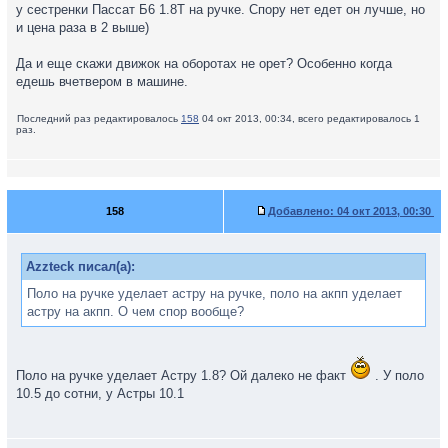
у сестренки Пассат Б6 1.8Т на ручке. Спору нет едет он лучше, но
и цена раза в 2 выше)
Да и еще скажи движок на оборотах не орет? Особенно когда
едешь вчетвером в машине.
Последний раз редактировалось
158
04 окт 2013, 00:34, всего редактировалось 1
раз.
158
Добавлено:
04 окт 2013, 00:30
Azzteck писал(а):
Поло на ручке уделает астру на ручке, поло на акпп уделает
астру на акпп. О чем спор вообще?
Поло на ручке уделает Астру 1.8? Ой далеко не факт
. У поло
10.5 до сотни, у Астры 10.1