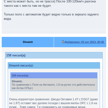
С места может быть, но не трассе) После 100-120км/ч разгона
такого как с места там не будет.
Только поло с автоматом будет видно только в зеркало заднего
вида.
Dinamit
Добавлено:
03 окт 2013, 20:35
158 писал(а):
Dinamit писал(а):
158 писал(а):
Dinamit,
По сравнению с Поло на Автомате, 1.8 на ручке это действительно
как Астра ОПЦ=)
Очень корректоре сравнение. Шкода Октавия 1.4T с DSG7 (даже
не 1.8Т) оставит вас далеко позади с вашем якобы OPC с 1.8 на
ручке... Тоже самое. Т.е сравнивать не сравнимые вещи.