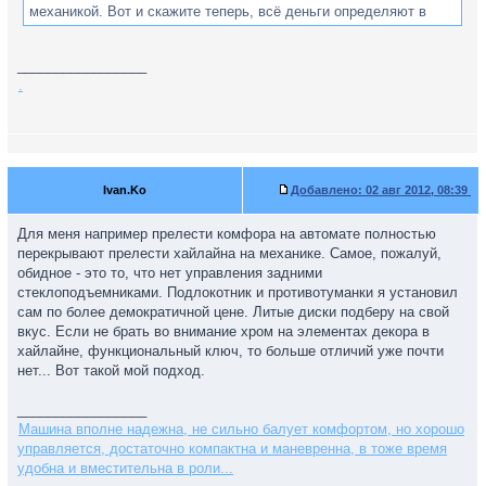
механикой. Вот и скажите теперь, всё деньги определяют в
выборе трансмиссии или нет?
_________________
.
Ivan.Ko
Добавлено:
02 авг 2012, 08:39
Для меня например прелести комфора на автомате полностью
перекрывают прелести хайлайна на механике. Самое, пожалуй,
обидное - это то, что нет управления задними
стеклоподъемниками. Подлокотник и противотуманки я установил
сам по более демократичной цене. Литые диски подберу на свой
вкус. Если не брать во внимание хром на элементах декора в
хайлайне, функциональный ключ, то больше отличий уже почти
нет... Вот такой мой подход.
_________________
Машина вполне надежна, не сильно балует комфортом, но хорошо
управляется, достаточно компактна и маневренна, в тоже время
удобна и вместительна в роли...