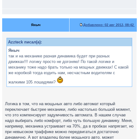
Яныч
Добавлено:
02 авг 2012, 08:42
Azzteck писал(а):
Яныч
так и на механике разная динамика будет при разных
движках!!! логику просто не догоняю! По такой логике и
механику тоже надо брать только на мощных движках! С какой
же коробкой тогда ездить нам, несчастным водителям с
жалкими 105 лошадями?
Логика в том, что на мощьных авто либо автомат который
переключает быстрее механики, либо настолько большой момент,
что это компенсирует задумчивость автомата. В нашем случае
надо выбирать либо комфорт, либо чуть большую динамику. Меня,
например, механика устраивает на 70%, да в пробках напрягает, но
при невысоком траффике можно передвигаться достаточно
динамично. А вот владелец более мощьного авто, может