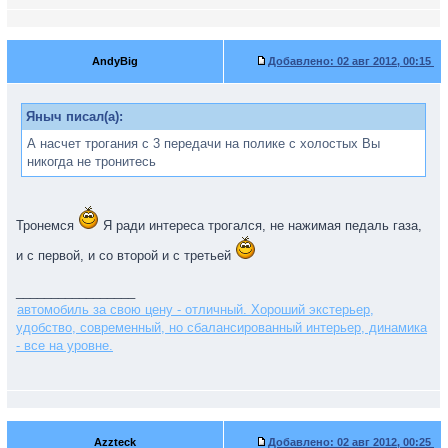
AndyBig
Добавлено:
02 авг 2012, 00:15
Яныч писал(а):
А насчет трогания с 3 передачи на полике с холостых Вы
никогда не тронитесь
Тронемся
Я ради интереса трогался, не нажимая педаль газа,
и с первой, и со второй и с третьей
_________________
автомобиль за свою цену - отличный. Хороший экстерьер,
удобство, современный, но сбалансированный интерьер, динамика
- все на уровне.
Azzteck
Добавлено:
02 авг 2012, 00:25