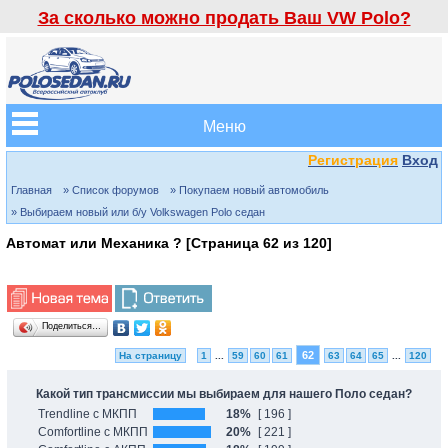
За сколько можно продать Ваш VW Polo?
Меню
Регистрация
Вход
Главная
» Список форумов
» Покупаем новый автомобиль
» Выбираем новый или б/у Volkswagen Polo седан
Автомат или Механика ? [Страница
62
из
120
]
Поделиться…
62
На страницу
1
...
59
60
61
63
64
65
...
120
Какой тип трансмиссии мы выбираем для нашего Поло седан?
Trendline с МКПП
18%
[ 196 ]
Comfortline с МКПП
20%
[ 221 ]