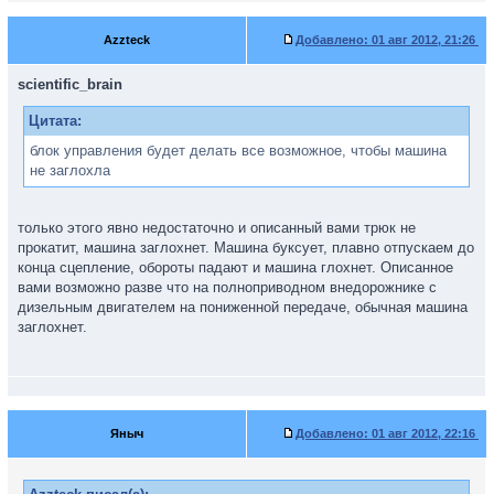
Azzteck
Добавлено:
01 авг 2012, 21:26
scientific_brain
Цитата:
блок управления будет делать все возможное, чтобы машина
не заглохла
только этого явно недостаточно и описанный вами трюк не
прокатит, машина заглохнет. Машина буксует, плавно отпускаем до
конца сцепление, обороты падают и машина глохнет. Описанное
вами возможно разве что на полноприводном внедорожнике с
дизельным двигателем на пониженной передаче, обычная машина
заглохнет.
Яныч
Добавлено:
01 авг 2012, 22:16