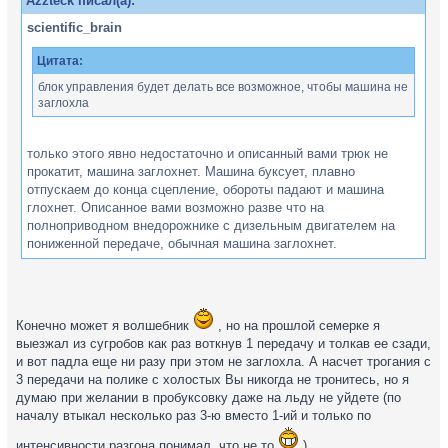
Azzteck писал(а):
scientific_brain
Цитата:
блок управления будет делать все возможное, чтобы машина не
заглохла
только этого явно недостаточно и описанный вами трюк не
прокатит, машина заглохнет. Машина буксует, плавно
отпускаем до конца сцепление, обороты падают и машина
глохнет. Описанное вами возможно разве что на
полноприводном внедорожнике с дизельным двигателем на
пониженной передаче, обычная машина заглохнет.
Конечно может я волшебник
, но на прошлой семерке я
выезжал из сугробов как раз воткнув 1 передачу и толкав ее сзади,
и вот падла еще ни разу при этом не заглохла. А насчет трогания с
3 передачи на полике с холостых Вы никогда не тронитесь, но я
думаю при желании в пробуксовку даже на льду не уйдете (по
началу втыкал несколько раз 3-ю вместо 1-ий и только по
интенсивности разгона понимал, что не то
)