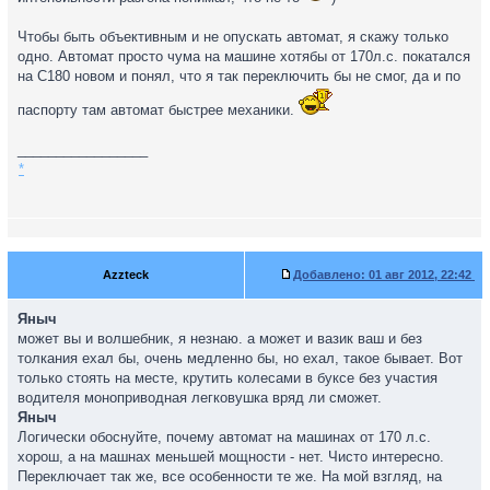
Чтобы быть объективным и не опускать автомат, я скажу только
одно. Автомат просто чума на машине хотябы от 170л.с. покатался
на С180 новом и понял, что я так переключить бы не смог, да и по
паспорту там автомат быстрее механики.
_________________
*
Azzteck
Добавлено:
01 авг 2012, 22:42
Яныч
может вы и волшебник, я незнаю. а может и вазик ваш и без
толкания ехал бы, очень медленно бы, но ехал, такое бывает. Вот
только стоять на месте, крутить колесами в буксе без участия
водителя моноприводная легковушка вряд ли сможет.
Яныч
Логически обоснуйте, почему автомат на машинах от 170 л.с.
хорош, а на машнах меньшей мощности - нет. Чисто интересно.
Переключает так же, все особенности те же. На мой взгляд, на