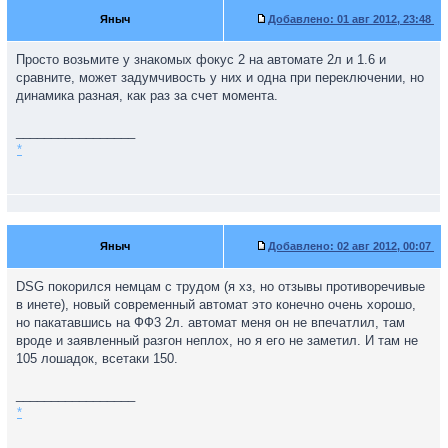
Яныч
Добавлено:
01 авг 2012, 23:48
Просто возьмите у знакомых фокус 2 на автомате 2л и 1.6 и
сравните, может задумчивость у них и одна при переключении, но
динамика разная, как раз за счет момента.
_________________
*
Яныч
Добавлено:
02 авг 2012, 00:07
DSG покорился немцам с трудом (я хз, но отзывы противоречивые
в инете), новый современный автомат это конечно очень хорошо,
но пакатавшись на ФФ3 2л. автомат меня он не впечатлил, там
вроде и заявленный разгон неплох, но я его не заметил. И там не
105 лошадок, всетаки 150.
_________________
*