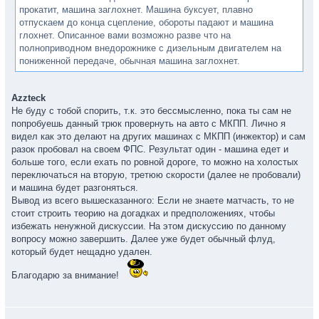
прокатит, машина заглохнет. Машина буксует, плавно
отпускаем до конца сцепление, обороты падают и машина
глохнет. Описанное вами возможно разве что на
полноприводном внедорожнике с дизельным двигателем на
пониженной передаче, обычная машина заглохнет.
Azzteck
Не буду с тобой спорить, т.к. это бессмысленно, пока ты сам не
попробуешь данный трюк провернуть на авто с МКПП. Лично я
видел как это делают на других машинах с МКПП (инжектор) и сам
разок пробовал на своем ФПС. Результат один - машина едет и
больше того, если ехать по ровной дороге, то можно на холостых
переключаться на вторую, третюю скорости (далее не пробовали)
и машина будет разгоняться.
Вывод из всего вышесказанного: Если не знаете матчасть, то не
стоит строить теорию на догадках и предположениях, чтобы
избежать ненужной дискуссии. На этом дискуссию по данному
вопросу можно завершить. Далее уже будет обычный флуд,
который будет нещадно удален.
Благодарю за внимание!