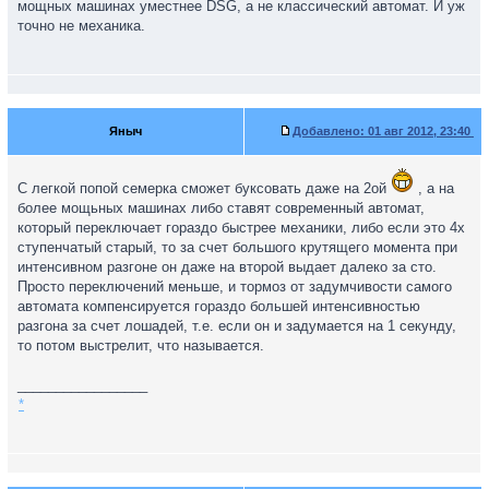
мощных машинах уместнее DSG, а не классический автомат. И уж
точно не механика.
Яныч
Добавлено:
01 авг 2012, 23:40
С легкой попой семерка сможет буксовать даже на 2ой
, а на
более мощьных машинах либо ставят современный автомат,
который переключает гораздо быстрее механики, либо если это 4х
ступенчатый старый, то за счет большого крутящего момента при
интенсивном разгоне он даже на второй выдает далеко за сто.
Просто переключений меньше, и тормоз от задумчивости самого
автомата компенсируется гораздо большей интенсивностью
разгона за счет лошадей, т.е. если он и задумается на 1 секунду,
то потом выстрелит, что называется.
_________________
*