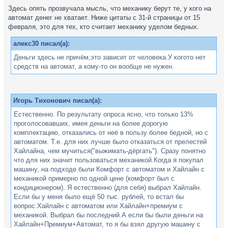
Здесь опять прозвучала мысль, что механику берут те, у кого на
автомат денег не хватает. Ниже цитаты с 31-й страницы от 15
февраля, это для тех, кто считает механику уделом бедных.
алекс30 писал(а):
Деньги здесь не причём,это зависит от человека.У когото нет
средств на автомат, а кому-то он вообще не нужен.
Игорь Тихонович писал(а):
Естественно. По результату опроса ясно, что только 13%
проголосовавших, имея деньги на более дорогую
комплектацию, отказались от неё в пользу более бедной, но с
автоматом. Т.е. для них лучше было отказаться от прелестей
Хайлайна, чем мучиться("выжимать-дёргать"). Сразу понятно
что для них значит пользоваться механикой.Когда я покупал
машину, на подходе были Комфорт с автоматом и Хайлайн с
механикой примерно по одной цене (комфорт был с
кондиционером). Я естественно (для себя) выбрал Хайлайн.
Если бы у меня было ещё 50 тыс. рублей, то встал бы
вопрос:Хайлайн с автоматом или Хайлайн+премиум с
механикой. Выбрал бы последний.А если бы были деньги на
Хайлайн+Премиум+Автомат, то я бы взял другую машину с