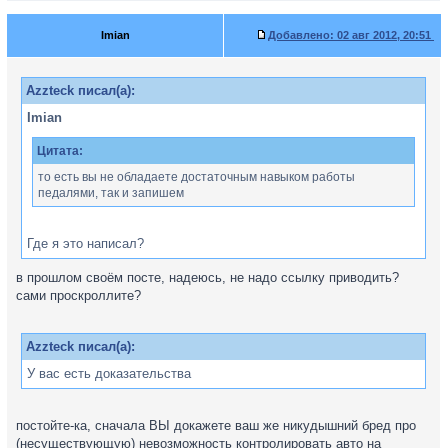
Imian
Добавлено:
02 авг 2012, 20:51
Azzteck писал(а):
Imian
Цитата:
то есть вы не обладаете достаточным навыком работы
педалями, так и запишем
Где я это написал?
в прошлом своём посте, надеюсь, не надо ссылку приводить?
сами проскроллите?
Azzteck писал(а):
У вас есть доказательства
постойте-ка, сначала ВЫ докажете ваш же никудышний бред про
(несуществующую) невозможность контролировать авто на