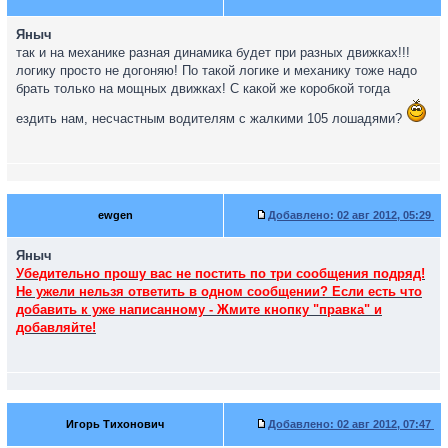
Яныч
так и на механике разная динамика будет при разных движках!!!
логику просто не догоняю! По такой логике и механику тоже надо
брать только на мощных движках! С какой же коробкой тогда
ездить нам, несчастным водителям с жалкими 105 лошадями?
ewgen
Добавлено:
02 авг 2012, 05:29
Яныч
Убедительно прошу вас не постить по три сообщения подряд!
Не ужели нельзя ответить в одном сообщении? Если есть что
добавить к уже написанному - Жмите кнопку "правка" и
добавляйте!
Игорь Тихонович
Добавлено:
02 авг 2012, 07:47