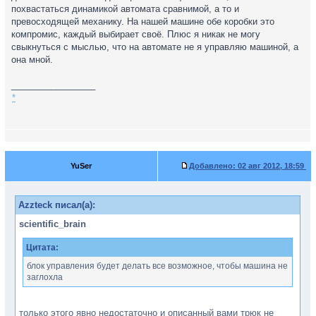
похвастаться динамикой автомата сравнимой, а то и
превосходящей механику. На нашей машине обе коробки это
компромис, каждый выбирает своё. Плюс я никак не могу
свыкнуться с мыслью, что на автомате не я управляю машиной, а
она мной.
_________________
*
YuSer
Добавлено:
02 авг 2012, 18:59
Azzteck писал(а):
scientific_brain
Цитата:
блок управления будет делать все возможное, чтобы машина не
заглохла
только этого явно недостаточно и описанный вами трюк не