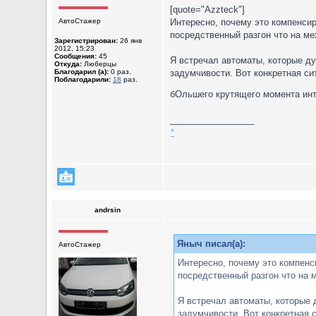
[quote="Azzteck"]
АвтоСтажер
Интересно, почему это компенсир
посредственный разгон что на мех
Зарегистрирован:
26 янв
2012, 15:23
Сообщения:
45
Я встречал автоматы, которые ду
Откуда:
Люберцы
Благодарил (а):
0 раз.
задумчивости. Вот конкретная сит
Поблагодарили:
18
раз.
бОльшего крутящего момента инт
_________________
*
andrsin
Яныч писал(а):
АвтоСтажер
Интересно, почему это компенс
посредственный разгон что на м
Я встречал автоматы, которые 
задумчивости. Вот конкретная с