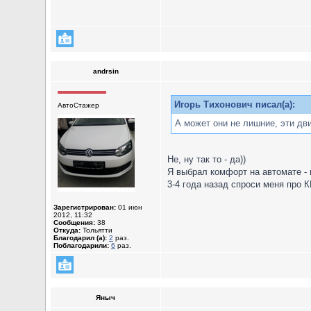
andrsin
Игорь Тихонович писал(а):
АвтоСтажер
А может они не лишние, эти дв
Не, ну так то - да))
Я выбрал комфорт на автомате - 
3-4 года назад спроси меня про К
Зарегистрирован:
01 июн
2012, 11:32
Сообщения:
38
Откуда:
Тольятти
Благодарил (а):
2
раз.
Поблагодарили:
6
раз.
Яныч