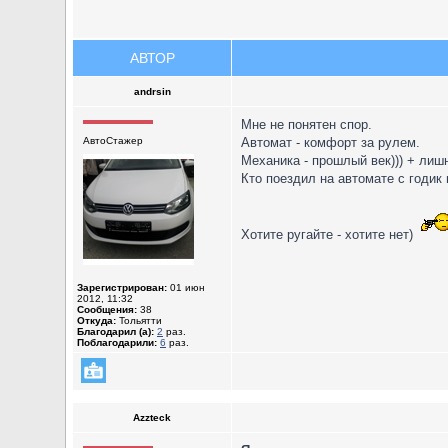
АВТОР
andrsin
Мне не понятен спор.
АвтоСтажер
Автомат - комфорт за рулем.
Механика - прошлый век))) + лиш
Кто поездил на автомате с годик 
Хотите ругайте - хотите нет)
Зарегистрирован:
01 июн
2012, 11:32
Сообщения:
38
Откуда:
Тольятти
Благодарил (а):
2
раз.
Поблагодарили:
6
раз.
Azzteck