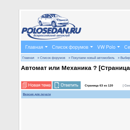
Главная
Список форумов
VW Polo
Се
Главная
» Список форумов
» Покупаем новый автомобиль
» Выбир
Автомат или Механика ? [Страниц
Страница
63
из
120
[ Соо
Версия для печати