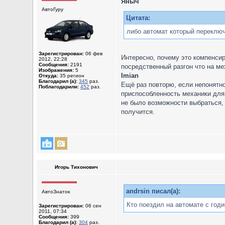
Яныч
АвтоГуру
Цитата:
либо автомат который переключ
Зарегистрирован:
06 фев
Интересно, почему это компенсир
2012, 22:28
Сообщения:
2191
посредственный разгон что на мех
Изображения:
5
Imian
Откуда:
35 регион
Благодарил (а):
345
раз.
Ещё раз повторю, если непонятно:
Поблагодарили:
452
раз.
приспособленность механики для 
не было возможности выбраться, т
получится.
Игорь Тихонович
andrsin писал(а):
АвтоЗнаток
Кто поездил на автомате с годи
Зарегистрирован:
06 сен
2011, 07:34
Сообщения:
399
Благодарил (а):
304
раз.