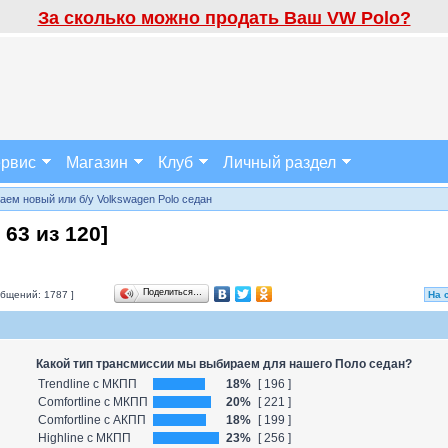
За сколько можно продать Ваш VW Polo?
рвис
Магазин
Клуб
Личный раздел
аем новый или б/у Volkswagen Polo седан
а
63
из
120
]
Поделиться…
бщений: 1787 ]
На 
Какой тип трансмиссии мы выбираем для нашего Поло седан?
Trendline с МКПП
18%
[ 196 ]
Comfortline с МКПП
20%
[ 221 ]
Comfortline с АКПП
18%
[ 199 ]
Highline с МКПП
23%
[ 256 ]