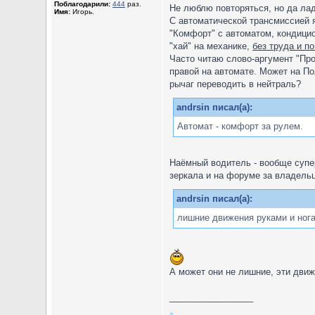
Поблагодарили:
444
раз.
Не люблю повторяться, но да лад
Имя:
Игорь.
С автоматической трансмиссией я
"Комфорт" с автоматом, кондицио
"хай" на механике,
без труда и п
Часто читаю слово-аргумент "Про
правой на автомате. Может на По
рычаг переводить в нейтраль?
andrsin писал(а):
Автомат - комфорт за рулем.
Наёмный водитель - вообще супер
зеркала и на форуме за владельц
andrsin писал(а):
лишние движения руками и ног
А может они не лишние, эти дви
_________________
.