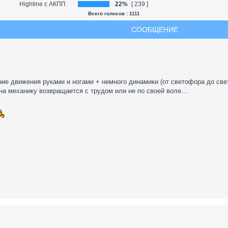
Highline с АКПП
22%
[ 239 ]
Всего голосов : 1111
СООБЩЕНИЕ
ние движения руками и ногами + немного динамики (от светофора до све
на механику возвращается с трудом или не по своей воле...