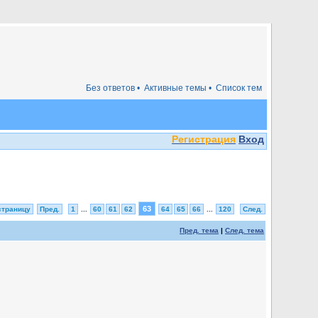
Без ответов •
Активные темы •
Список тем
Регистрация
Вход
63
страницу
Пред.
1
...
60
61
62
64
65
66
...
120
След.
Пред. тема
|
След. тема