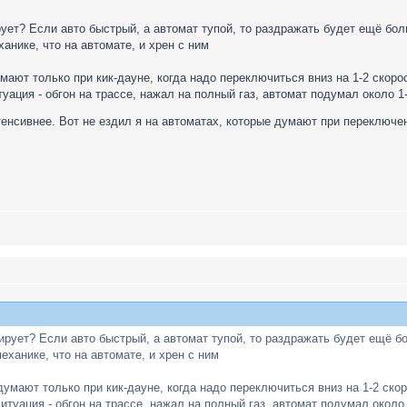
ует? Если авто быстрый, а автомат тупой, то раздражать будет ещё бол
анике, что на автомате, и хрен с ним
мают только при кик-дауне, когда надо переключиться вниз на 1-2 скор
уация - обгон на трассе, нажал на полный газ, автомат подумал около 1-
енсивнее. Вот не ездил я на автоматах, которые думают при переключе
ирует? Если авто быстрый, а автомат тупой, то раздражать будет ещё б
еханике, что на автомате, и хрен с ним
думают только при кик-дауне, когда надо переключиться вниз на 1-2 ско
итуация - обгон на трассе, нажал на полный газ, автомат подумал около 