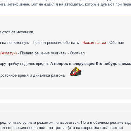
та интенсивнее. Вот не ездил я на автоматах, которые думают при пер
аются от механики.
 на пониженную - Принял решение обогнать -
Нажал на газ
- Обогнал
(кикдаун)
- Принял решение обогнать - Обогнал
пару тройку неделек придет.
А вопрос в следующем Кто-нибудь снимал
достойное время и динамика разгона
предпочитаю ручным режимом пользоваться. Но и в обычном режиме заду
л ещё посильнее, в пол - на третью (это на скоростях около сотни).