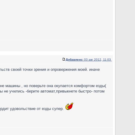
Добавлено:
03 авг 2012, 11:03
тельств своей точки зрения и опровержения моей. иначе
не машины , но поверьте она окупается комфортом езды(
ы не учились -берите автомат,привыкнете быстро- потом
ердит удовольствие от езды супер.