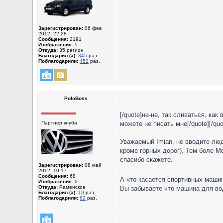
Зарегистрирован:
06 фев
2012, 22:28
Сообщения:
2191
Изображения:
5
Откуда:
35 регион
Благодарил (а):
345
раз.
Поблагодарили:
452
раз.
PoloBoss
[/quote]не-не, так сливаться, ка
Партнер клуба
можете не писать мне[/quote][/quo
Уважаемый Imian, не вводите люд
кроме горных дорог). Тем боле М
спасибо скажете.
Зарегистрирован:
08 май
2012, 10:17
Сообщения:
68
А что касается спортивных машин
Изображения:
0
Откуда:
Раменское
Вы забываете что машина для вод
Благодарил (а):
19
раз.
Поблагодарили:
62
раз.