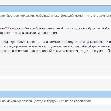
ает быстрее механики, либо настолько большой момент, что это компен
ует? Если авто быстрый, а автомат тупой, то раздражать будет ещё бол
анике, что на автомате, и хрен с ним
 там, где нельзя проехать на автомате, не получится и на механике, и н
плохих дорожных условий вам лучше оставить при себе. И да, если вам ч
о это не означает, что он полный лох и на механике ездить не умеет. П
к на механику возвращается с трудом или не по своей воле...