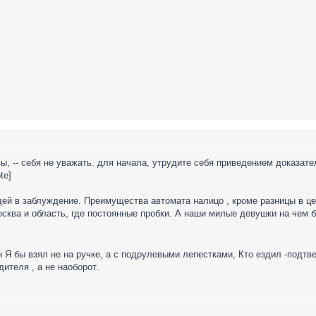
к вы, -- себя не уважать. для начала, утрудите себя приведением доказа
te]
ей в заблуждение. Преимущества автомата налицо , кроме разницы в це
осква и область, где постоянные пробки. А наши милые девушки на чем б
 Я бы взял не на ручке, а с подрулевыми лепестками, Кто ездил -подтв
ителя , а не наоборот.