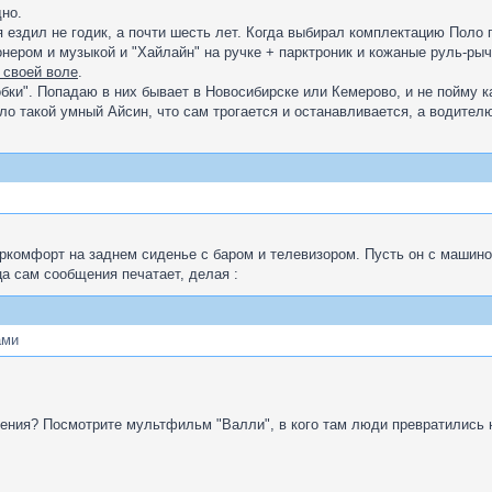
но.
 ездил не годик, а почти шесть лет. Когда выбирал комплектацию Поло
нером и музыкой и "Хайлайн" на ручке + парктроник и кожаные руль-рыч
о своей воле
.
бки". Попадаю в них бывает в Новосибирске или Кемерово, и не пойму к
ло такой умный Айсин, что сам трогается и останавливается, а водител
комфорт на заднем сиденье с баром и телевизором. Пусть он с машиной
а сам сообщения печатает, делая :
ами
жения? Посмотрите мультфильм "Валли", в кого там люди превратились 