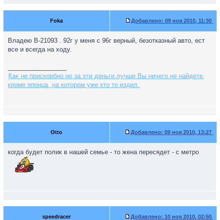
Foka
Добавлено:
09 ноя 2010, 11:30
Владею В-21093 . 92г у меня с 96г верный, безотказный авто, ест
все и всегда на ходу.
_________________
Как ни прискорбно но за эти деньги лучше Вы ничего не найдете,
кроме японца ,на котором уже кто то ездил.
Otto
Добавлено:
09 ноя 2010, 13:27
когда будет полик в нашей семье - то жена пересядет - с метро
speedracer
Добавлено:
10 ноя 2010, 02:50