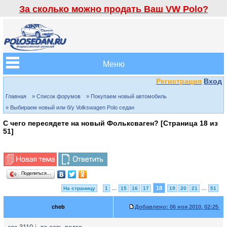
За сколько можно продать Ваш VW Polo?
Меню
Регистрация
Вход
Главная
» Список форумов
» Покупаем новый автомобиль
» Выбираем новый или б/у Volkswagen Polo седан
С чего пересядете на новый Фольксваген? [Страница
18
из
51
]
Поделиться…
18
На страницу
1
...
15
16
17
19
20
21
...
51
cheb
Добавлено:
06 ноя 2010, 02:25