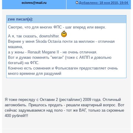
ecivres@mail.ru
Добавлено:
18 ноя 2010, 19:04
zwe писал(а):
Смотрю, что для многих ФПС - шаг вперед или вверх.
А я, так сказать, downshifter.
Вернее у меня Skoda Octavia почти за миллион - отличная
машина,
а у жены - Renault Megane II - не очень отличная.
Вот и думаю поменять "меган" (тоже с АКПП и довольно
богатый) на ФПС.
Конечно есть сомнения и Фольксваген предоставляет очень
много времени для раздумий
Я тоже пересяду с Октавии 2 (рестайлинг) 2009 года. Отличный
автомобиль. Пришлось продать - решали квартирный вопрос. Вот
сейчас задумываемся над поло - тот же ВАГ, только за скромные
400 рублей!!!