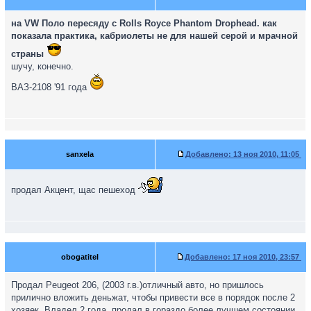
на VW Поло пересяду с Rolls Royce Phantom Drophead. как
показала практика, кабриолеты не для нашей серой и мрачной
страны
шучу, конечно.
ВАЗ-2108 '91 года
sanxela
Добавлено:
13 ноя 2010, 11:05
продал Акцент, щас пешеход
obogatitel
Добавлено:
17 ноя 2010, 23:57
Продал Peugeot 206, (2003 г.в.)отличный авто, но пришлось
прилично вложить деньжат, чтобы привести все в порядок после 2
хозяек. Владел 2 года, продал в гораздо более лучшем состоянии