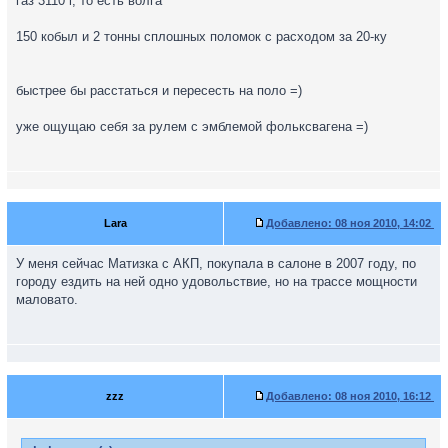
газ 3110 i, то есть волга
150 кобыл и 2 тонны сплошных поломок с расходом за 20-ку
быстрее бы расстаться и пересесть на поло =)
уже ощущаю себя за рулем с эмблемой фольксвагена =)
Lara
Добавлено:
08 ноя 2010, 14:02
У меня сейчас Матизка с АКП, покупала в салоне в 2007 году, по
городу ездить на ней одно удовольствие, но на трассе мощности
маловато.
zzz
Добавлено:
08 ноя 2010, 16:12