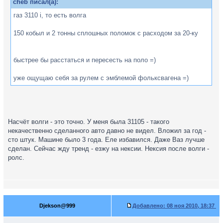
cheb писал(а):
газ 3110 i, то есть волга
150 кобыл и 2 тонны сплошных поломок с расходом за 20-ку
быстрее бы расстаться и пересесть на поло =)
уже ощущаю себя за рулем с эмблемой фольксвагена =)
Насчёт волги - это точно. У меня была 31105 - такого
некачественно сделанного авто давно не видел. Вложил за год -
сто штук. Машине было 3 года. Еле избавился. Даже Ваз лучше
сделан. Сейчас жду тренд - езжу на нексии. Нексия после волги -
ролс.
Djekson@999
Добавлено:
08 ноя 2010, 18:37