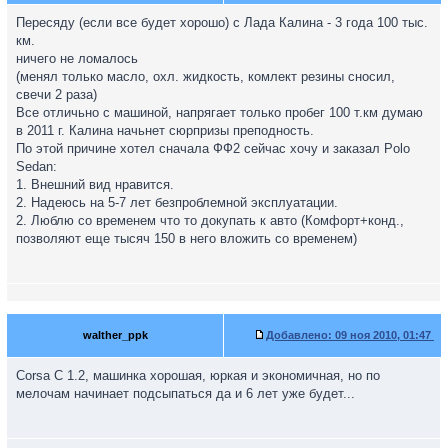
Пересяду (если все будет хорошо) с Лада Калина - 3 года 100 тыс.
км.
ничего не ломалось
(менял только масло, охл. жидкость, комлект резины сносил,
свечи 2 раза)
Все отличьно с машиной, напрягает только пробег 100 т.км думаю
в 2011 г. Калина начьнет сюрпризы преподность.
По этой причине хотел сначала ФФ2 сейчас хочу и заказал Polo
Sedan:
1. Внешний вид нравится.
2. Надеюсь на 5-7 лет безпроблемной эксплуатации.
2. Люблю со временем что то докупать к авто (Комфорт+конд.,
позволяют еще тысяч 150 в него вложить со временем)
walther_ppk
Добавлено:
09 ноя 2010, 01:47
Corsa C 1.2, машинка хорошая, юркая и экономичная, но по
мелочам начинает подсыпаться да и 6 лет уже будет...