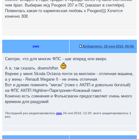
чем брал. Выбираю м/д Peugeot 207 и ПС (заказал в сентябре).
Появилась какая-то кармическая любовь к Peugeot))) Хочется
конечно 308.
zwe
Добавлено:
18 ноя 2010, 00:06
Смотрю, что для многих ФПС - шаг вперед или вверх.
А я, так сказать, downshifter.
Вернее у меня Skoda Octavia почти за миллион - отличная машина,
а у жены - Renault Megane II - не очень отличная.
Вот и думаю поменять "меган" (тоже с АКПП и довольно богатый)
на ФПС АКПП Highline+Парктроник+Кожаный пакет.
Конечно есть сомнения и Фольксваген предоставляет очень много
времени для раздумий
Последний раз редактировалось
zwe
24 ноя 2010, 12:20, всего редактировалось 1
раз.