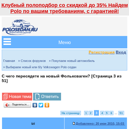
Клубный полоподбор со скидкой до 35% Найдем
Polo по вашим требованиям, с гарантией!
Меню
Регистрация
Вход
Главная
» Список форумов
» Покупаем новый автомобиль
» Выбираем новый или б/у Volkswagen Polo седан
С чего пересядете на новый Фольксваген? [Страница
3
из
51
]
Поделиться…
3
На страницу
1
2
4
5
6
...
51
izi
Добавлено:
20 июн 2010, 15:03