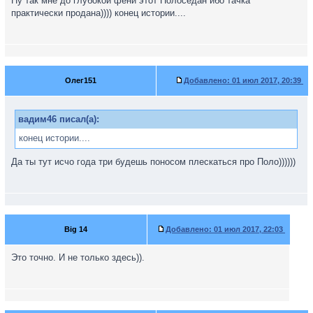
Ну так мне до глубокой фени этот Полоседан ибо тачка
практически продана)))) конец истории....
Олег151
Добавлено:
01 июл 2017, 20:39
вадим46 писал(а):
конец истории....
Да ты тут исчо года три будешь поносом плескаться про Поло))))))
Big 14
Добавлено:
01 июл 2017, 22:03
Это точно. И не только здесь)).