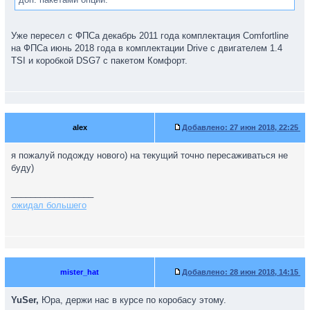
Уже пересел с ФПСа декабрь 2011 года комплектация Comfortline
на ФПСа июнь 2018 года в комплектации Drive с двигателем 1.4
TSI и коробкой DSG7 с пакетом Комфорт.
alex
Добавлено:
27 июн 2018, 22:25
я пожалуй подожду нового) на текущий точно пересаживаться не
буду)
_________________
ожидал большего
mister_hat
Добавлено:
28 июн 2018, 14:15
YuSer,
Юра, держи нас в курсе по коробасу этому.