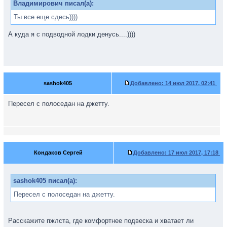
Владимирович писал(а):
Ты все еще сдесь))))
А куда я с подводной лодки денусь....))))
sashok405
Добавлено:
14 июл 2017, 02:41
Пересел с полоседан на джетту.
Кондаков Сергей
Добавлено:
17 июл 2017, 17:18
sashok405 писал(а):
Пересел с полоседан на джетту.
Расскажите пжлста, где комфортнее подвеска и хватает ли