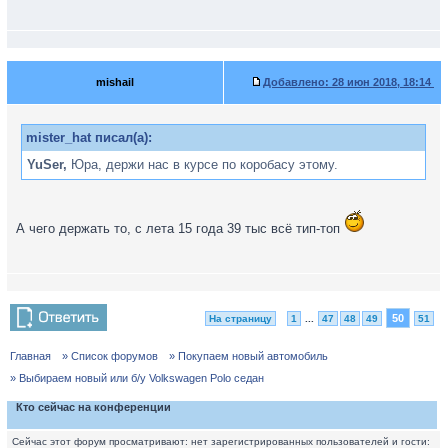
mishail
Добавлено:
28 июн 2018, 18:14
mister_hat писал(а):
YuSer,
Юра, держи нас в курсе по коробасу этому.
А чего держать то, с лета 15 года 39 тыс всё тип-топ
50
На страницу
1
...
47
48
49
51
Главная
» Список форумов
» Покупаем новый автомобиль
» Выбираем новый или б/у Volkswagen Polo седан
Кто сейчас на конференции
Сейчас этот форум просматривают: нет зарегистрированных пользователей и гости: