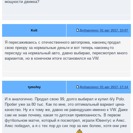
мощности движка?
Kolt
Добавлено:
01 авг 2017, 10:07
Я пересаживаюсь с отечественного автопрома, наконец продал
свою приору за нормальные деньги и вот теперь наконец-то
пересяду на нормальный авто, давно выбираю, пересмотрел много
вариантов, но в конечном итоге остановился на VW.
tymofey
Добавлено:
01 авг 2017, 17:14
И я аналогично. Продал свою 99, долго выбирал и купил б/у Polo.
Пробег уже за 80 тыс. Как по мне, это оптимальный вариант цена-
качество. Ну и к тому же, давно не равнодушен именно к VW. Даже
сам не знаю почему, какая то детская привязанность. В первом
футбольном матче, который я посмотрел, играли Ювентус и Аякс.
Аякс победил, а я с тех пор до сих пор за них болею, хотя они уже