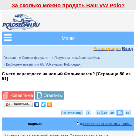
За сколько можно продать Ваш VW Polo?
Меню
Регистрация
Вход
Главная
» Список форумов
» Покупаем новый автомобиль
» Выбираем новый или б/у Volkswagen Polo седан
С чего пересядете на новый Фольксваген? [Страница
50
из
51
]
Поделиться…
50
На страницу
1
...
47
48
49
51
вадим46
Добавлено:
01 июл 2017, 19:51