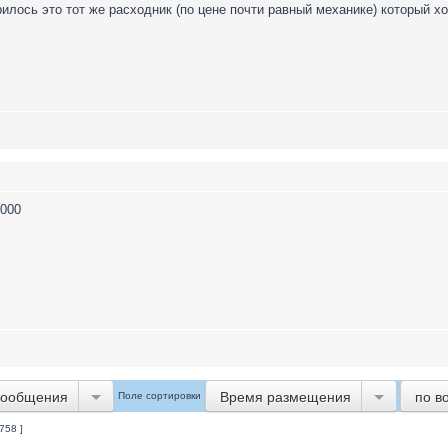
рилось это тот же расходник (по цене почти равный механике) который 
2000
сообщения
Время размещения
по в
Поле сортировки
758 ]