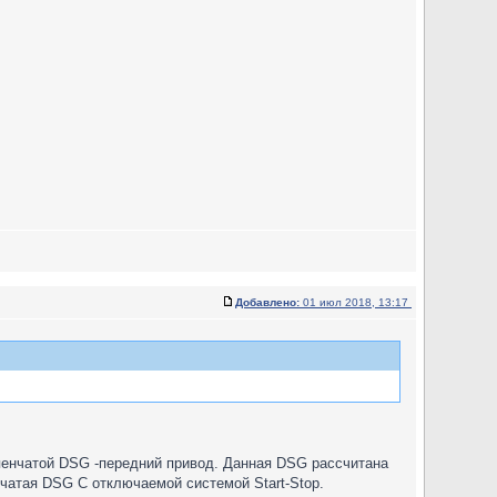
Добавлено:
01 июл 2018, 13:17
тупенчатой DSG -передний привод. Данная DSG рассчитана
енчатая DSG C отключаемой системой Start-Stop.