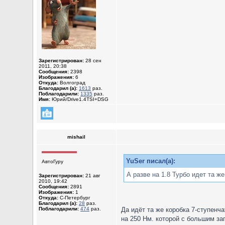
Зарегистрирован:
28 сен
2011, 20:38
Сообщения:
2398
Изображения:
6
Откуда:
Волгоград
Благодарил (а):
1613
раз.
Поблагодарили:
1335
раз.
Имя:
Юрий/Drive1.4TSI+DSG
mishail
YuSer писал(а):
АвтоГуру
А разве на 1.8 Турбо идет та ж
Зарегистрирован:
21 авг
2010, 19:42
Сообщения:
2891
Изображения:
1
Откуда:
С-Петербург
Благодарил (а):
28
раз.
Поблагодарили:
474
раз.
Да идёт та же коробка 7-ступенч
на 250 Нм. которой с большим за