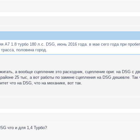
я А7 1.8 турбо 180 л.с. DSG, июнь 2016 года. в мае сего года при пробе
 трасса, половина город.
гать, а вообще сцепление это расходник, сцепление ориг. на DSG с дви
. в районе 25 тыс, а вот работы по замене сцепления на DSG дешевле. Та
тет что на DSG, что на механике, вот так.
DSG что и для 1,4 Турбо?