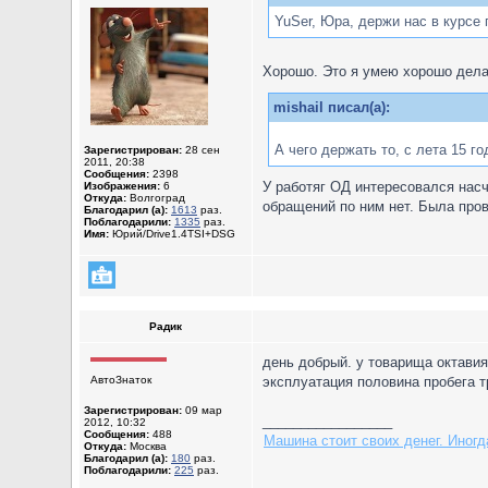
YuSer, Юра, держи нас в курсе 
Хорошо. Это я умею хорошо дел
mishail писал(а):
А чего держать то, с лета 15 го
Зарегистрирован:
28 сен
2011, 20:38
Сообщения:
2398
У работяг ОД интересовался насч
Изображения:
6
Откуда:
Волгоград
обращений по ним нет. Была пров
Благодарил (а):
1613
раз.
Поблагодарили:
1335
раз.
Имя:
Юрий/Drive1.4TSI+DSG
Радик
день добрый. у товарища октавия 
АвтоЗнаток
эксплуатация половина пробега т
Зарегистрирован:
09 мар
_________________
2012, 10:32
Сообщения:
488
Машина стоит своих денег. Иногд
Откуда:
Москва
Благодарил (а):
180
раз.
Поблагодарили:
225
раз.