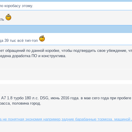
по коробасу этому.
ать
да 39 тыс всё тип-топ
ет обращений по данной коробке, чтобы подтвердить свое убеждение, чт
едена доработка ПО и конструктива.
А7 1.8 турбо 180 л.с. DSG, июнь 2016 года. в мае сего года при пробеге
расса, половина город.
а не понятная экономия например,задние барабанные тормоза. машиной 