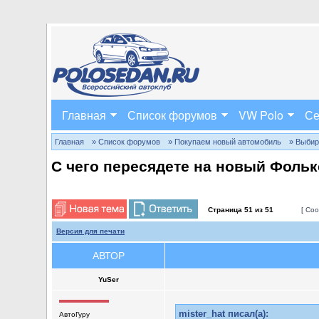
Главная
Список форумов
VW Polo
Се
Главная
» Список форумов
» Покупаем новый автомобиль
» Выбир
С чего пересядете на новый Фоль
Страница
51
из
51
[ Соо
Версия для печати
АВТОР
YuSer
mister_hat писал(а):
АвтоГуру