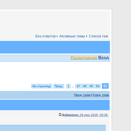
Без ответов •
Активные темы •
Список тем
Регистрация
Вход
51
На страницу
Пред.
1
...
47
48
49
50
Пред. тема
|
След. тема
Добавлено:
29 июн 2018, 08:38