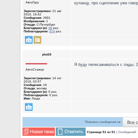
АвтоГуру
куланцу, про сцепление уже гово
Зарегистрирован:
21 авг
2010, 19:42
Сообщения:
2891
Изображения:
1
Откуда:
С-Петербург
Благодарил (а):
28
раз.
Поблагодарили:
474
раз.
plut16
Я буду пепесаживаться с лады, 
АвтоСтажер
Зарегистрирован:
14 окт
2018, 03:57
Сообщения:
18
Откуда:
москва
Благодарил (а):
0 раз.
Поблагодарили:
0 раз.
Имя:
Люда
Все 
Показать сообщения за:
Страница
51
из
51
[ Сообщений: 