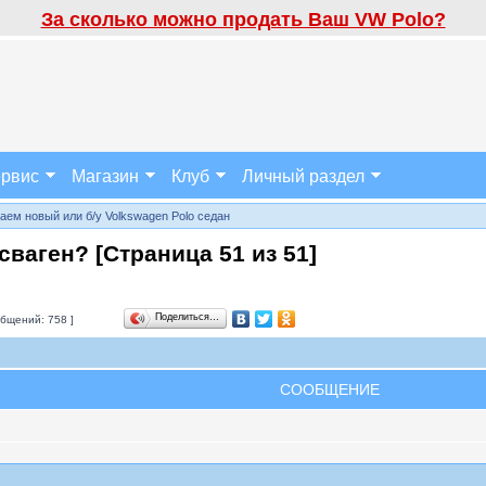
За сколько можно продать Ваш VW Polo?
рвис
Магазин
Клуб
Личный раздел
аем новый или б/у Volkswagen Polo седан
ксваген? [Страница
51
из
51
]
Поделиться…
бщений: 758 ]
СООБЩЕНИЕ