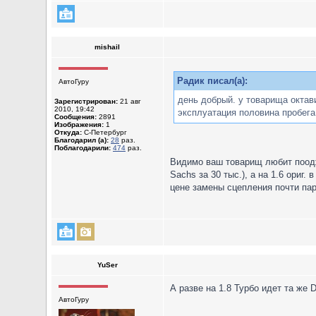
mishail
Радик писал(а):
АвтоГуру
день добрый. у товарища октави
Зарегистрирован:
21 авг
2010, 19:42
эксплуатация половина пробега
Сообщения:
2891
Изображения:
1
Откуда:
С-Петербург
Благодарил (а):
28
раз.
Поблагодарили:
474
раз.
Видимо ваш товарищ любит пооджи
Sachs за 30 тыс.), а на 1.6 ориг
цене замены сцепления почти пари
YuSer
А разве на 1.8 Турбо идет та же 
АвтоГуру