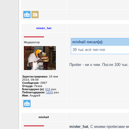
mister_hat
mishail писал(а):
Модератор
39 тыс всё тип-топ
Пробег - ни о чем. После 100 тыс
Зарегистрирован:
16 янв
2014, 09:49
Сообщения:
2967
Откуда:
Псков
Благодарил (а):
918
раз.
Поблагодарили:
1626
раз.
Имя:
Андрей
mishail
mister_hat
, С моими пробегами м