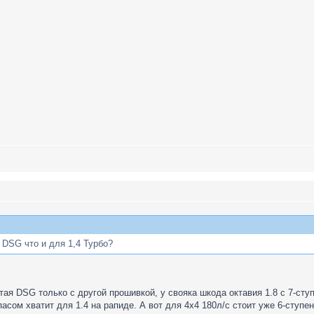
е DSG что и для 1,4 Турбо?
атая DSG только с другой прошивкой, у свояка шкода октавия 1.8 с 7-с
пасом хватит для 1.4 на рапиде. А вот для 4х4 180л/с стоит уже 6-ступ