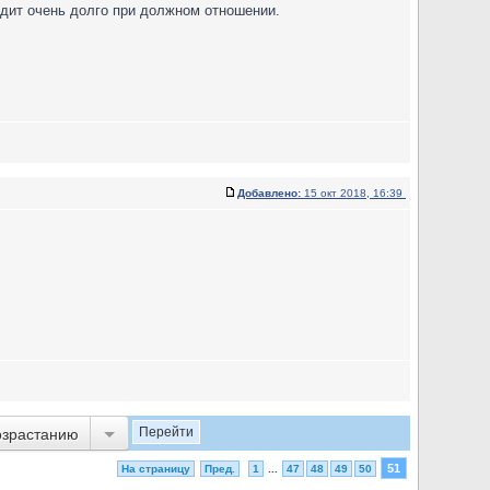
ходит очень долго при должном отношении.
Добавлено:
15 окт 2018, 16:39
озрастанию
51
На страницу
Пред.
1
...
47
48
49
50