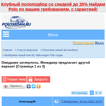
Клубный полоподбор со скидкой до 35% Найдем
Polo по вашим требованиям, с гарантией!
Меню
Регистрация
Вход
Главная
» Список форумов
» Покупаем новый автомобиль
» Выбираем новый или б/у Volkswagen Polo седан
Ожидание затянулось. Менеджер предлагает другой
вариант [Страница
1
из
3
]
Поделиться…
1
На страницу
2
3
АлександрЖ
Добавлено:
10 окт 2012, 15:27