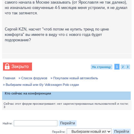
самого начала в Москве заказывать (от Ярославля не так далеко),
но изначально озвученные 4-5 месяцев меня устроили, я не думал
что так затянется.
Сергей KZN, насчет "чтоб потом не купить тренд по цене
комфорта" вы имеете в виду что с нового года будет
подорожание?
1
На страницу
2
3
Главная
» Список форумов
» Покупаем новый автомобиль
» Выбираем новый или б/у Volkswagen Polo седан
Кто сейчас на конференции
Сейчас этот форум просматривают: нет зарегистрированных пользователей и гости:
3
Найти:
Перейти: