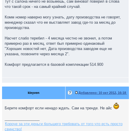
Тут с салона ничего не возьмешь, сам виноват поверил в слова
что такой срок - на самый крайний случай.
Комм номер наверно могу узнать, дату производства не говорят,
менеджер сказал что ее выставляет завод где-то за месяц до
производства.
Насчет слабо теребил - 4 месяца честно не звонил, а потом
примерно раз в месяц, ответ был примерно одинаковый
"Хороших новостей нет, Дата производства заводом еще не
указана, позвоните через месяца 2".
Комфорт предлагается в базовой комплекации 514.900
kleyven
Добавлено:
10 окт 2012, 16:18
Берите комфорт если ненадо ждать. Сам на тренде. Не айс
_________________
Короче за эти деньги большего требовать от того что есть просто
свинство!