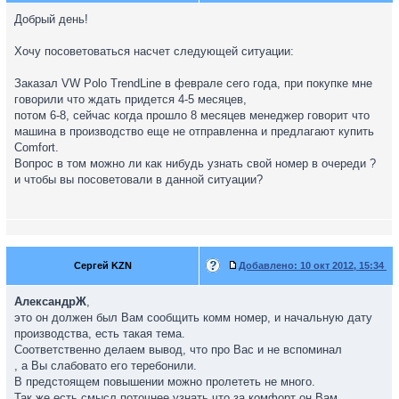
Добрый день!
Хочу посоветоваться насчет следующей ситуации:
Заказал VW Polo TrendLine в феврале сего года, при покупке мне
говорили что ждать придется 4-5 месяцев,
потом 6-8, сейчас когда прошло 8 месяцев менеджер говорит что
машина в производство еще не отправленна и предлагают купить
Comfort.
Вопрос в том можно ли как нибудь узнать свой номер в очереди ?
и чтобы вы посоветовали в данной ситуации?
Сергей KZN
Добавлено:
10 окт 2012, 15:34
АлександрЖ
,
это он должен был Вам сообщить комм номер, и начальную дату
производства, есть такая тема.
Соответственно делаем вывод, что про Вас и не вспоминал
, а Вы слабовато его теребонили.
В предстоящем повышении можно пролететь не много.
Так же есть смысл поточнее узнать что за комфорт он Вам