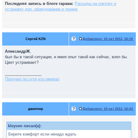
Последняя запись в блоге гаража:
Расходы на покупку и
установку доп. оборудования и тюнинг
Сергей KZN
Добавлено:
10 окт 2012, 16:19
АлександрЖ
,
был бы в такой ситуации, и имея опыт такой как сейчас, взял бы.
Цвет устраивает?
_________________
Получил по сути что ожидал
джиппер
Добавлено:
10 окт 2012, 16:24
kleyven писал(а):
Берите комфорт если ненадо ждать