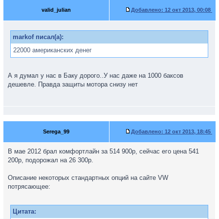
valid_julian
Добавлено:
12 окт 2013, 00:08
markof писал(а):
22000 американских денег
А я думал у нас в Баку дорого..У нас даже на 1000 баксов
дешевле. Правда защиты мотора снизу нет
Serega_99
Добавлено:
12 окт 2013, 18:45
В мае 2012 брал комфортлайн за 514 900р, сейчас его цена 541
200р, подорожал на 26 300р.
Описание некоторых стандартных опций на сайте VW
потрясающее:
Цитата: