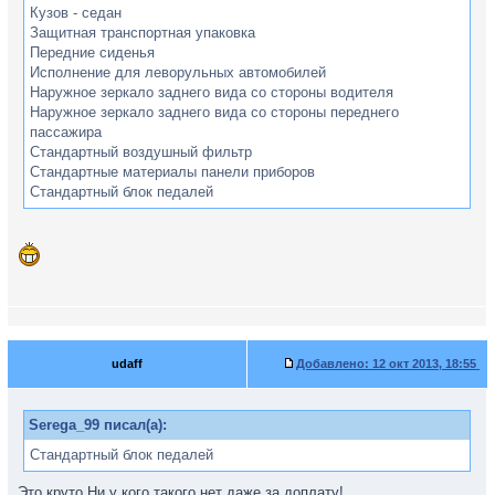
Кузов - седан
Защитная транспортная упаковка
Передние сиденья
Исполнение для леворульных автомобилей
Наружное зеркало заднего вида со стороны водителя
Наружное зеркало заднего вида со стороны переднего
пассажира
Стандартный воздушный фильтр
Стандартные материалы панели приборов
Стандартный блок педалей
udaff
Добавлено:
12 окт 2013, 18:55
Serega_99 писал(а):
Стандартный блок педалей
Это круто.Ни у кого такого нет даже за доплату!