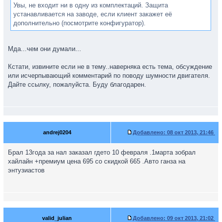
Увы, не входит ни в одну из комплектаций. Защита
устанавливается на заводе, если клиент закажет её
дополнительно (посмотрите конфигуратор).
Мда...чем они думали...
Кстати, извините если не в тему..наверняка есть тема, обсуждение
или исчерпывающий комментарий по поводу шумности двигателя.
Дайте ссылку, пожалуйста. Буду благодарен.
andrej0204
Добавлено:
08 окт 2013, 21:46
Брал 13года за нал заказал гдето 10 февраля .1марта зобрал
хайлайн +премиум цена 695 со скидкой 665 .Авто ганза на
энтузиастов
valid_julian
Добавлено:
09 окт 2013, 21:02