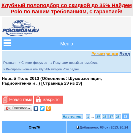
Клубный полоподбор со скидкой до 35% Найдем
Polo по вашим требованиям, с гарантией!
Меню
Регистрация
Вход
Главная
» Список форумов
» Покупаем новый автомобиль
» Выбираем новый или б/у Volkswagen Polo седан
Новый Поло 2013 (Обновлено: Шумоизоляция,
Радиоантенна и ..) [Страница
29
из
29
]
Поделиться…
29
На страницу
1
...
25
26
27
28
Oleg76
Добавлено:
08 окт 2013, 20:24