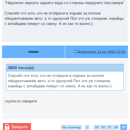
"Наружное зеркало заднего вида со стороны переднего пассажира"
Спасибо что хоть это не отобрали в порыве за полное
обюджетывание авто, а то одноухий Пол это уж слишком, корейцы
с китайцами помрут со смеху. А их как то жалко:)
mitaes
Добавлено:
13 окт 2013, 17:31
JM68 писал(а):
Спасибо что хоть это не отобрали в порыве за полное
обюджетывание авто, а то одноухий Пол это уж слишком,
корейцы с китайцами помрут со смеху. А их как то жалко:)
глупости говорите
29
На страницу
1
...
25
26
27
28