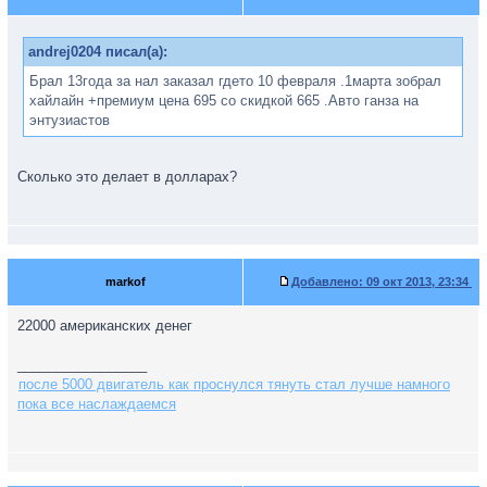
andrej0204 писал(а):
Брал 13года за нал заказал гдето 10 февраля .1марта зобрал
хайлайн +премиум цена 695 со скидкой 665 .Авто ганза на
энтузиастов
Сколько это делает в долларах?
markof
Добавлено:
09 окт 2013, 23:34
22000 американских денег
_________________
после 5000 двигатель как проснулся тянуть стал лучше намного
пока все наслаждаемся