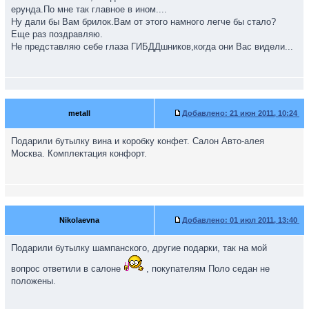
ерунда.По мне так главное в ином....
Да простят меня модераторы.
Ну дали бы Вам брилок.Вам от этого намного легче бы стало?
Еще раз поздравляю.
Не представляю себе глаза ГИБДДшников,когда они Вас видели...
metall
Добавлено:
21 июн 2011, 10:24
Подарили бутылку вина и коробку конфет. Салон Авто-алея
Москва. Комплектация конфорт.
Nikolaevna
Добавлено:
01 июл 2011, 13:40
Подарили бутылку шампанского, другие подарки, так на мой
вопрос ответили в салоне
, покупателям Поло седан не
положены.