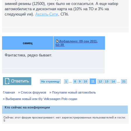
зимней резины (12500), грех было не согласиться. А еще набор
автомобилиста и дисконтная карта на (10% на ТО и 3% на
следующий vw).
Аксель-Сити
, СПб.
Добавлено:
09 сен 2011,
самец
02:39
Фантастика, редко бывает.
11
На страницу
1
...
8
9
10
12
13
14
...
21
Главная
» Список форумов
» Покупаем новый автомобиль
» Выбираем новый или б/у Volkswagen Polo седан
Кто сейчас на конференции
Сейчас этот форум просматривают: нет зарегистрированных пользователей и гости:
5