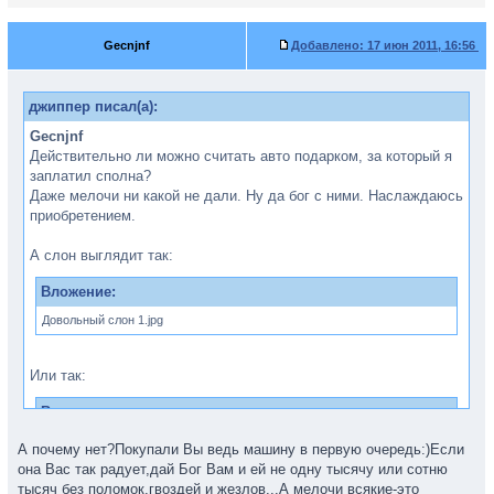
Gecnjnf
Добавлено:
17 июн 2011, 16:56
джиппер писал(а):
Gecnjnf
Действительно ли можно считать авто подарком, за который я
заплатил сполна?
Даже мелочи ни какой не дали. Ну да бог с ними. Наслаждаюсь
приобретением.
А слон выглядит так:
Вложение:
Довольный слон 1.jpg
Или так:
Вложение:
Довольный слон 2.jpg
А почему нет?Покупали Вы ведь машину в первую очередь:)Если
она Вас так радует,дай Бог Вам и ей не одну тысячу или сотню
тысяч без поломок,гвоздей и жезлов...А мелочи всякие-это