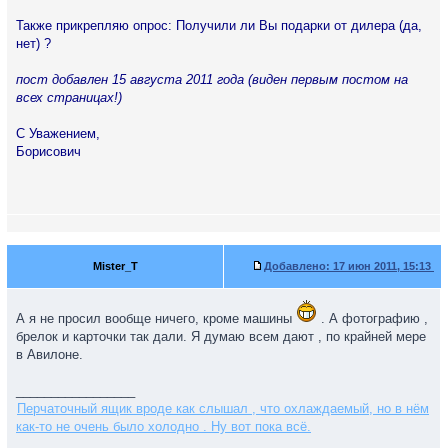
Также прикрепляю опрос: Получили ли Вы подарки от дилера (да,
нет) ?
пост добавлен 15 августа 2011 года (виден первым постом на
всех страницах!)
С Уважением,
Борисович
Mister_T
Добавлено:
17 июн 2011, 15:13
А я не просил вообще ничего, кроме машины
. А фотографию ,
брелок и карточки так дали. Я думаю всем дают , по крайней мере
в Авилоне.
_________________
Перчаточный ящик вроде как слышал , что охлаждаемый, но в нём
как-то не очень было холодно . Ну вот пока всё.