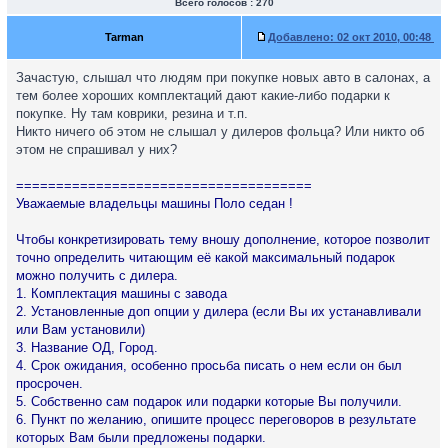
Всего голосов : 270
Tarman
Добавлено:
02 окт 2010, 00:48
Зачастую, слышал что людям при покупке новых авто в салонах, а
тем более хороших комплектаций дают какие-либо подарки к
покупке. Ну там коврики, резина и т.п.
Никто ничего об этом не слышал у дилеров фольца? Или никто об
этом не спрашивал у них?
=====================================
Уважаемые владельцы машины Поло седан !
Чтобы конкретизировать тему вношу дополнение, которое позволит
точно определить читающим её какой максимальный подарок
можно получить с дилера.
1. Комплектация машины с завода
2. Установленные доп опции у дилера (если Вы их устанавливали
или Вам установили)
3. Название ОД, Город.
4. Срок ожидания, особенно просьба писать о нем если он был
просрочен.
5. Собственно сам подарок или подарки которые Вы получили.
6. Пункт по желанию, опишите процесс переговоров в результате
которых Вам были предложены подарки.