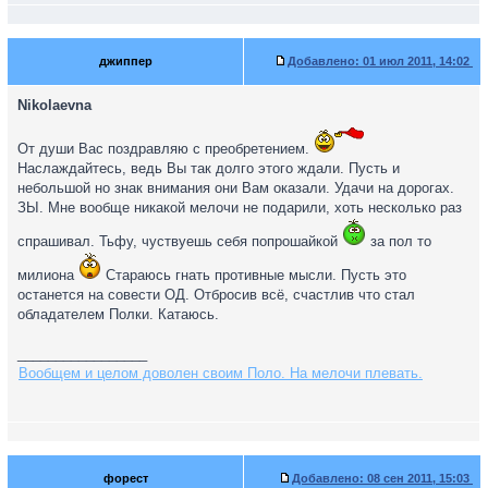
джиппер
Добавлено:
01 июл 2011, 14:02
Nikolaevna
От души Вас поздравляю с преобретением.
Наслаждайтесь, ведь Вы так долго этого ждали. Пусть и
небольшой но знак внимания они Вам оказали. Удачи на дорогах.
ЗЫ. Мне вообще никакой мелочи не подарили, хоть несколько раз
спрашивал. Тьфу, чуствуешь себя попрошайкой
за пол то
милиона
Стараюсь гнать противные мысли. Пусть это
останется на совести ОД. Отбросив всё, счастлив что стал
обладателем Полки. Катаюсь.
_________________
Вообщем и целом доволен своим Поло. На мелочи плевать.
форест
Добавлено:
08 сен 2011, 15:03