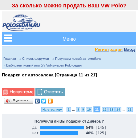
За сколько можно продать Ваш VW Polo?
Меню
Регистрация
Вход
Главная
» Список форумов
» Покупаем новый автомобиль
» Выбираем новый или б/у Volkswagen Polo седан
Подарки от автосалона [Страница
11
из
21
]
Поделиться…
11
На страницу
1
...
8
9
10
12
13
14
...
21
Получили ли Вы подарки от дилера ?
да
54%
[ 145 ]
нет
46%
[ 125 ]