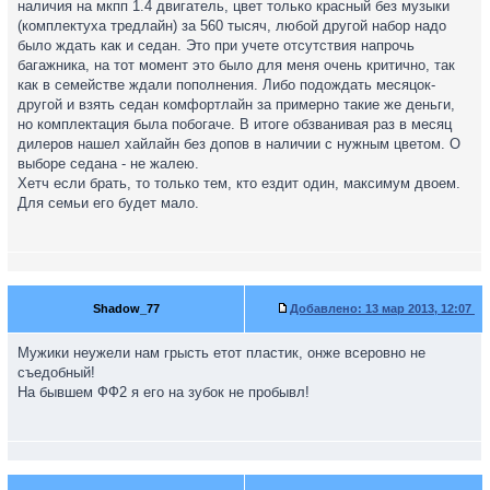
наличия на мкпп 1.4 двигатель, цвет только красный без музыки
(комплектуха тредлайн) за 560 тысяч, любой другой набор надо
было ждать как и седан. Это при учете отсутствия напрочь
багажника, на тот момент это было для меня очень критично, так
как в семействе ждали пополнения. Либо подождать месяцок-
другой и взять седан комфортлайн за примерно такие же деньги,
но комплектация была побогаче. В итоге обзванивая раз в месяц
дилеров нашел хайлайн без допов в наличии с нужным цветом. О
выборе седана - не жалею.
Хетч если брать, то только тем, кто ездит один, максимум двоем.
Для семьи его будет мало.
Shadow_77
Добавлено:
13 мар 2013, 12:07
Мужики неужели нам грысть етот пластик, онже всеровно не
съедобный!
На бывшем ФФ2 я его на зубок не пробывл!