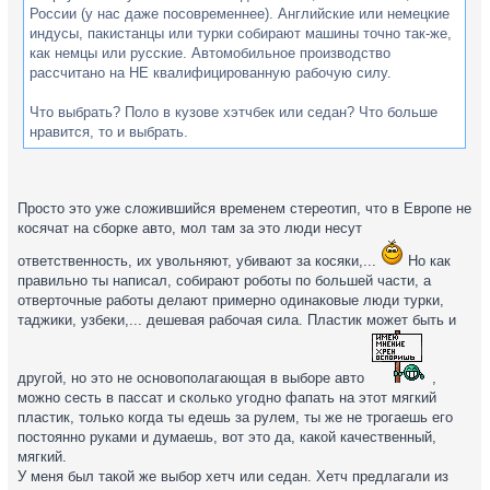
России (у нас даже посовременнее). Английские или немецкие
индусы, пакистанцы или турки собирают машины точно так-же,
как немцы или русские. Автомобильное производство
рассчитано на НЕ квалифицированную рабочую силу.
Что выбрать? Поло в кузове хэтчбек или седан? Что больше
нравится, то и выбрать.
Просто это уже сложившийся временем стереотип, что в Европе не
косячат на сборке авто, мол там за это люди несут
ответственность, их увольняют, убивают за косяки,...
Но как
правильно ты написал, собирают роботы по большей части, а
отверточные работы делают примерно одинаковые люди турки,
таджики, узбеки,... дешевая рабочая сила. Пластик может быть и
другой, но это не основополагающая в выборе авто
,
можно сесть в пассат и сколько угодно фапать на этот мягкий
пластик, только когда ты едешь за рулем, ты же не трогаешь его
постоянно руками и думаешь, вот это да, какой качественный,
мягкий.
У меня был такой же выбор хетч или седан. Хетч предлагали из