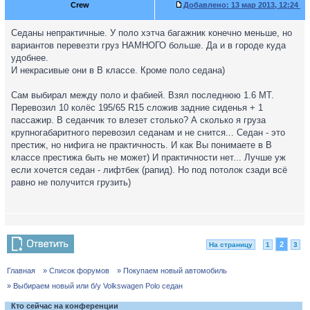
Crew
Добавлено:
13 мар 2013, 12:24
Седаны непрактичные. У поло хэтча багажник конечно меньше, но
вариантов перевезти груз НАМНОГО больше. Да и в городе куда
удобнее.
И некрасивые они в В классе. Кроме поло седана)
Сам выбирал между поло и фабией. Взял последнюю 1.6 МТ.
Перевозил 10 колёс 195/65 R15 сложив задние сиденья + 1
пассажир. В седанчик то влезет столько? А сколько я груза
крупногабаритного перевозил седанам и не снится... Седан - это
престиж, но нифига не практичность. И как Вы понимаете в В
классе престижа быть не может) И практичности нет... Лучше уж
если хочется седан - лифтбек (рапид). Но под потолок сзади всё
равно не получится грузить)
2
На страницу
1
3
Главная
» Список форумов
» Покупаем новый автомобиль
» Выбираем новый или б/у Volkswagen Polo седан
Кто сейчас на конференции