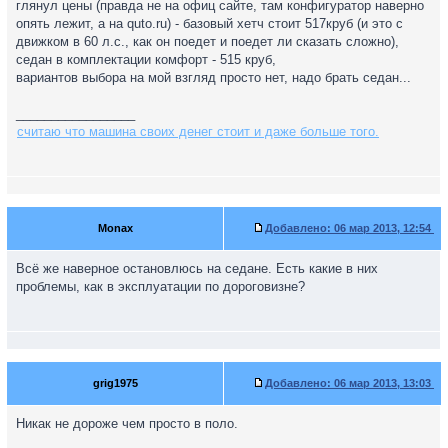
глянул цены (правда не на офиц сайте, там конфигуратор наверно
опять лежит, а на quto.ru) - базовый хетч стоит 517круб (и это с
движком в 60 л.с., как он поедет и поедет ли сказать сложно),
седан в комплектации комфорт - 515 круб,
вариантов выбора на мой взгляд просто нет, надо брать седан...
_________________
считаю что машина своих денег стоит и даже больше того.
Monax
Добавлено:
06 мар 2013, 12:54
Всё же наверное остановлюсь на седане. Есть какие в них
проблемы, как в эксплуатации по дороговизне?
grig1975
Добавлено:
06 мар 2013, 13:03
Никак не дороже чем просто в поло.