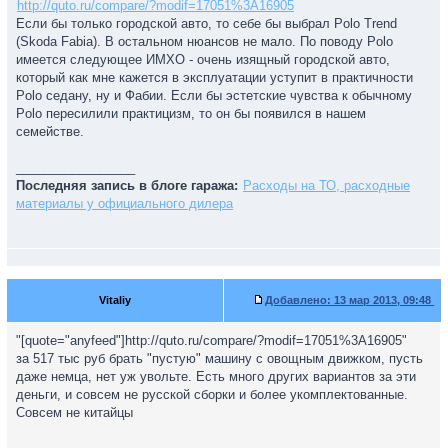
http://quto.ru/compare/?modif=17051%3A16905
Если бы только городской авто, то себе бы выбрал Polo Trend
(Skoda Fabia). В остальном нюансов не мало. По поводу Polo
имеется следующее ИМХО - очень изящный городской авто,
который как мне кажется в эксплуатации уступит в практичности
Polo седану, ну и Фабии. Если бы эстетские чувства к обычному
Polo пересилили практицизм, то он бы появился в нашем
семействе.
_________________
Последняя запись в блоге гаража:
Расходы на ТО, расходные
материалы у официального дилера
Vitaliy
Добавлено:
13 мар 2013, 09:48
"[quote="anyfeed"]http://quto.ru/compare/?modif=17051%3A16905"
за 517 тыс руб брать "пустую" машину с овощным движком, пусть
даже немца, нет уж увольте. Есть много других вариантов за эти
деньги, и совсем не русской сборки и более укомплектованные.
Совсем не китайцы