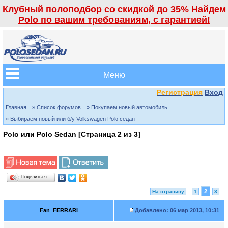
Клубный полоподбор со скидкой до 35% Найдем
Polo по вашим требованиям, с гарантией!
Меню
Регистрация
Вход
Главная
» Список форумов
» Покупаем новый автомобиль
» Выбираем новый или б/у Volkswagen Polo седан
Polo или Polo Sedan [Страница
2
из
3
]
Поделиться…
2
На страницу
1
3
Fan_FERRARI
Добавлено:
06 мар 2013, 10:31